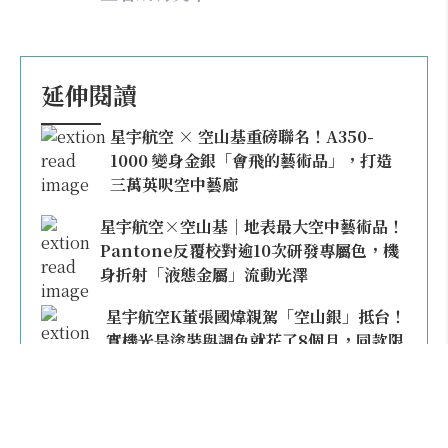
延伸閱讀
星宇航空 × 空山基重磅聯名！A350-
1000 變身金銀「會飛的藝術品」，打造
三萬英呎空中藝廊
星宇航空×空山基｜地表最大空中藝術品！
Pantone反覆校對逾10次研發專屬色，機
身折射「液態金屬」流動光澤
星宇航空K董張國煒親駕「空山銀」抵台！
實機光是塗裝與調色就花了8個月，同款限
量模型上架即秒殺