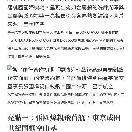
星宇航空與殿堂級日本藝術家空山基（Hajime SORAYAMA）攜手合作的
「STARLUX AIRSORAYAMA」計劃B-58553銀色飛機於之前降落桃園國際機
場，呈現出宛如金屬般的洗鍊光澤與金屬美感的塗裝一亮相便引發各界熱烈
討論。圖片來源｜星宇航空
為了履行合作初期「要將這件藝術品親自開到藝術家面前」的浪漫約定，首
航航班特別由星宇航空董事長張國煒親自執飛。圖片來源｜星宇航空
亮點一：張國煒親飛首航，東京成田
世紀同框空山基