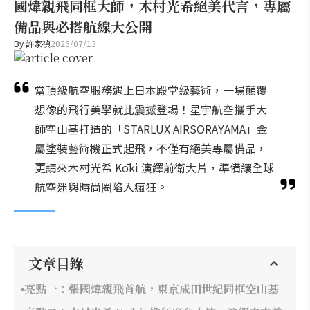
國煒親飛同框大師，木村光希絕美代言，專屬
備品與必搭航線大公開
By
許家禎
2026/07/13
當頂級航空服務遇上日本殿堂級藝術，一場顛覆
想像的飛行美學就此震撼登場！星宇航空攜手大
師空山基打造的「STARLUX AIRSORAYAMA」金
屬塗裝藝術機正式起飛，不僅有絕美專屬備品，
更請來木村光希 Kōki 演繹前衛大片，準備讓全球
航空迷與時尚圈陷入瘋狂。
文章目錄
亮點一：張國煒親飛首航，東京成田世紀同框空山基