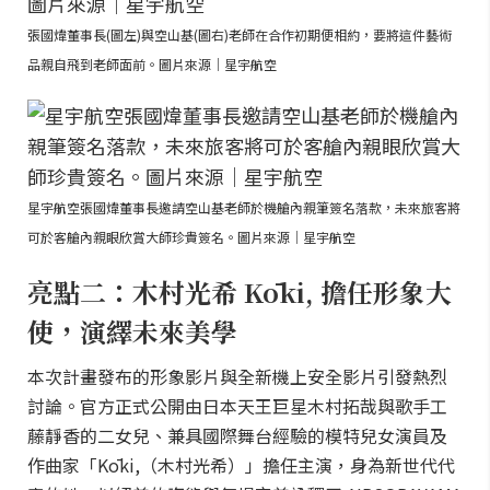
張國煒董事長(圖左)與空山基(圖右)老師在合作初期便相約，要將這件藝術
品親自飛到老師面前。圖片來源｜星宇航空
星宇航空張國煒董事長邀請空山基老師於機艙內親筆簽名落款，未來旅客將
可於客艙內親眼欣賞大師珍貴簽名。圖片來源｜星宇航空
亮點二：木村光希 Kōki, 擔任形象大
使，演繹未來美學
本次計畫發布的形象影片與全新機上安全影片引發熱烈
討論。官方正式公開由日本天王巨星木村拓哉與歌手工
藤靜香的二女兒、兼具國際舞台經驗的模特兒女演員及
作曲家「Kōki,（木村光希）」擔任主演，身為新世代代