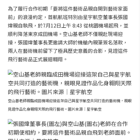
為了履行合作初期「要將這件藝術品親自開到藝術家面
前」的浪漫約定，首航航班特別由星宇航空董事長張國
煒親自執飛，於7月12日上午 8:43 從桃園機場起飛，並
順利降落東京成田機場。空山基老師不僅親赴現場迎
接，張國煒董事長更邀請大師於機艙內親筆簽名落款，
兩人在藝術機前留下了極具歷史意義的合影，見證這件
飛行藝術品正式展翅翱翔。
空山基老師親臨成田機場迎接這架自己與星宇航空共同打造的藝術機，親眼
見證作品化身翱翔天際的飛行藝術。圖片來源｜星宇航空