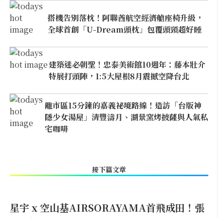
搭機告別落枕！阿聯酋航空經濟艙座椅升級，
全球首創「U-Dream頭枕」包覆頭頸超好睡
建築迷必朝聖！忠泰美術館10週年：藤本壯介
特展打頭陣，1:5大屋根8月震撼空降台北
離市區15分鐘的嘉義祕境路線！造訪「台版神
隱少女湯屋」清豐濤月、湖景窯烤披薩與人氣私
宅咖啡
接下篇文章
星宇 x 空山基AIRSORAYAMA首飛成田！張