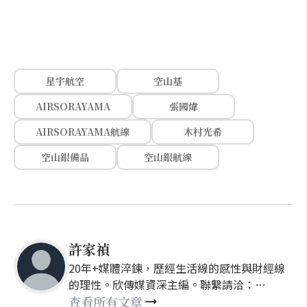
星宇航空
空山基
AIRSORAYAMA
張國煒
AIRSORAYAMA航線
木村光希
空山銀備品
空山銀航線
許家禎
20年+媒體淬鍊，歷經生活線的感性與財經線
的理性。欣傳媒資深主編。聯繫請洽：
nellyhsu@xinmedia.com
查看所有文章