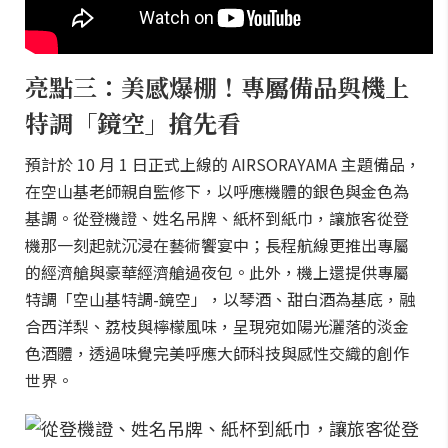
亮點三：美感爆棚！專屬備品與機上
特調「鏡空」搶先看
預計於 10 月 1 日正式上線的 AIRSORAYAMA 主題備品，
在空山基老師親自監修下，以呼應機體的銀色與金色為
基調。從登機證、姓名吊牌、紙杯到紙巾，讓旅客從登
機那一刻起就沉浸在藝術饗宴中；長程航線更推出專屬
的經濟艙與豪華經濟艙過夜包。此外，機上還提供專屬
特調「空山基特調-鏡空」，以琴酒、甜白酒為基底，融
合西洋梨、荔枝與檸檬風味，呈現宛如陽光灑落的淡金
色酒體，透過味覺完美呼應大師科技與感性交織的創作
世界。