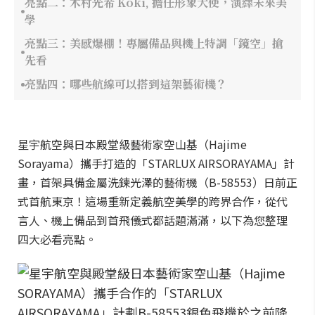
亮點二：木村光希 Kōki, 擔任形象大使，演繹未來美
學
亮點三：美感爆棚！專屬備品與機上特調「鏡空」搶
先看
亮點四：哪些航線可以搭到這架藝術機？
星宇航空與日本殿堂級藝術家空山基（Hajime
Sorayama）攜手打造的「STARLUX AIRSORAYAMA」計
畫，首架具備金屬洗鍊光澤的藝術機（B-58553）日前正
式首航東京！這場重新定義航空美學的跨界合作，從代
言人、機上備品到首飛儀式都話題滿滿，以下為您整理
四大必看亮點。