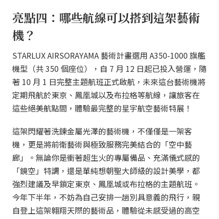
亮點四：哪些航線可以搭到這架藝術
機？
STARLUX AIRSORAYAMA 藝術計畫選用 A350-1000 旗艦
機型（共 350 個座位），自 7 月 12 日起已投入營運，隨
著 10 月 1 日完整主題航班正式啟航，未來這台藝術機將
定期飛航於東京、鳳凰城以及布拉格等航線，讓旅客在
這些絕美航點間，體驗最完整的星宇航空藝術特展！
這架閃耀著洗鍊金屬光澤的藝術機，不僅僅是一架客
機，更是將前衛藝術與極致服務完美結合的「空中藝
廊」。無論你是衝著超生火的專屬備品、充滿儀式感的
「鏡空」特調，還是單純想朝聖大師級的設計美學，都
強烈建議及早鎖定東京、鳳凰城或布拉格的主題航班。
今年下半年，不妨為自己安排一趟別具意義的飛行，親
自登上這架翱翔天際的藝術品，體驗從未感受過的高空