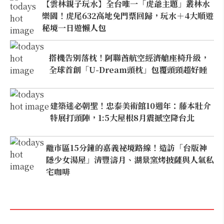
【雲林親子玩水】全台唯一「虎爺主題」叢林水
樂園！虎尾632高地免門票回歸，玩水＋4大順遊
秘境一日遊懶人包
搭機告別落枕！阿聯酋航空經濟艙座椅升級，
全球首創「U-Dream頭枕」包覆頭頸超好睡
建築迷必朝聖！忠泰美術館10週年：藤本壯介
特展打頭陣，1:5大屋根8月震撼空降台北
離市區15分鐘的嘉義祕境路線！造訪「台版神
隱少女湯屋」清豐濤月、湖景窯烤披薩與人氣私
宅咖啡