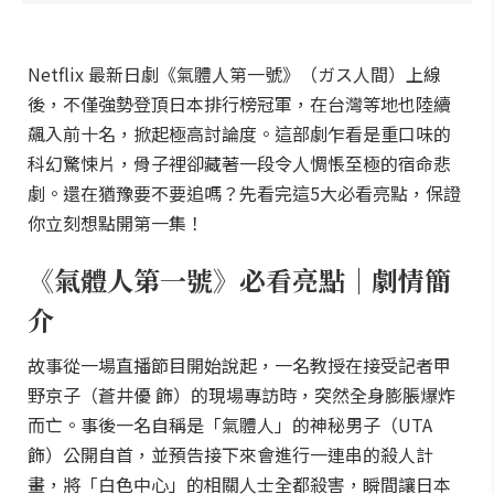
Netflix 最新日劇《氣體人第一號》（ガス人間）上線
後，不僅強勢登頂日本排行榜冠軍，在台灣等地也陸續
飆入前十名，掀起極高討論度。這部劇乍看是重口味的
科幻驚悚片，骨子裡卻藏著一段令人惆悵至極的宿命悲
劇。還在猶豫要不要追嗎？先看完這5大必看亮點，保證
你立刻想點開第一集！
《氣體人第一號》必看亮點｜劇情簡
介
故事從一場直播節目開始說起，一名教授在接受記者甲
野京子（蒼井優 飾）的現場專訪時，突然全身膨脹爆炸
而亡。事後一名自稱是「氣體人」的神秘男子（UTA
飾）公開自首，並預告接下來會進行一連串的殺人計
畫，將「白色中心」的相關人士全都殺害，瞬間讓日本