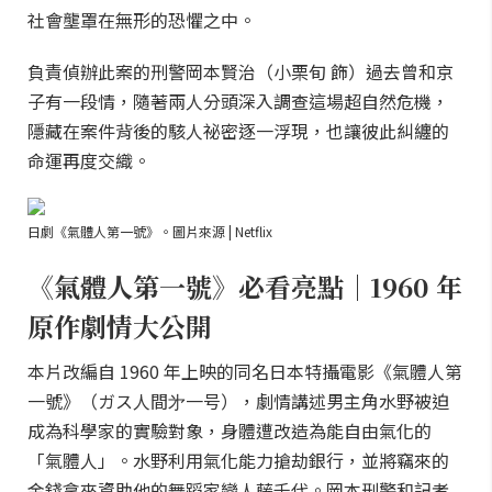
社會壟罩在無形的恐懼之中。
負責偵辦此案的刑警岡本賢治（小栗旬 飾）過去曾和京
子有一段情，隨著兩人分頭深入調查這場超自然危機，
隱藏在案件背後的駭人祕密逐一浮現，也讓彼此糾纏的
命運再度交織。
日劇《氣體人第一號》。圖片來源 | Netflix
《氣體人第一號》必看亮點｜1960 年
原作劇情大公開
本片改編自 1960 年上映的同名日本特攝電影《氣體人第
一號》（ガス人間㐧一号），劇情講述男主角水野被迫
成為科學家的實驗對象，身體遭改造為能自由氣化的
「氣體人」。水野利用氣化能力搶劫銀行，並將竊來的
金錢拿來資助他的舞蹈家戀人藤千代。岡本刑警和記者