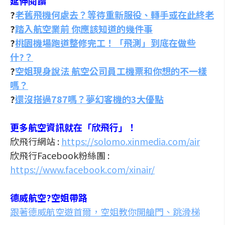
延伸閱讀
?
老舊飛機何處去？等待重新服役、轉手或在此終老
?
踏入航空業前 你應該知道的幾件事
?
桃園機場跑道整修完工！「飛測」到底在做些
什?？
?
空姐現身說法 航空公司員工機票和你想的不一樣
嗎？
?
還沒搭過787嗎？夢幻客機的3大優點
更多航空資訊就在「欣飛行」！
欣飛行網站 :
https://solomo.xinmedia.com/air
欣飛行Facebook粉絲團 :
https://www.facebook.com/xinair/
德威航空?空姐帶路
跟著德威航空遊首爾，空姐教你開艙門、跳滑梯