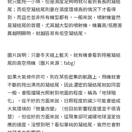
就只能拖一小條，但是濕度足夠時就可看到長長的凝結
尾；而低空凝結尾則要在濕度環境高的情況下才看得
到，而且也並非所有機型都有。一般來說，噴射機當然
是凝結尾的首選，尤其越大型的噴射機，機翼高/低壓差
異越明顯時，就越容易有低空凝結尾。
圖片說明：只要冬天碰上藍天，就有機會看到拖著凝結
尾的高空飛機（圖片來源：fabg）
如果大氣條件許可，則在某些密集的航路上，飛機就會
不斷的拖出漂亮的凝結尾，因此濃密的凝結尾就如同雲
一般，會阻擋陽光照射到地面的程度，稱為「地球暗
化」。從不好的方面來說，日照程度的減少可能會造成
大氣環境的「微量改變」（但目前影響程度還並不很清
楚），但從好的方面來說，這現象卻可減緩地球溫室效
應的速度。沒想到吧？看似單純的凝結尾，竟然也會對