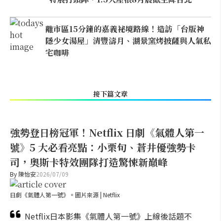
離市區15分鐘的嘉義祕境路線！造訪「台版神
隱少女湯屋」清豐濤月、湖景窯烤披薩與人氣私
宅咖啡
接下篇文章
強勢登日榜冠軍！Netflix 日劇《氣體人第一
號》5 大必看亮點：小栗旬、蒼井優強勢卡
司，奧斯卡特效團隊打造驚悚新巔峰
By
陳怡安
2026/07/09
日劇《氣體人第一號》。圖片來源 | Netflix
Netflix日本影集《氣體人第一號》上線後話題不