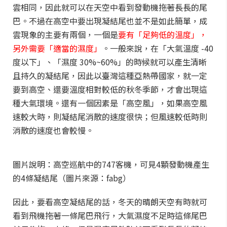
雲相同，因此就可以在天空中看到發動機拖著長長的尾
巴。不過在高空中要出現凝結尾也並不是如此簡單，成
雲現象的主要有兩個，一個是
要有「足夠低的溫度」，
另外需要「適當的濕度」
。一般來說，在「大氣溫度 -40
度以下」、「濕度 30%~60%」的時候就可以產生清晰
且持久的凝結尾，因此以臺灣這種亞熱帶國家，就一定
要到高空、還要溫度相對較低的秋冬季節，才會出現這
種大氣環境。還有一個因素是「高空風」，如果高空風
速較大時，則凝結尾消散的速度很快；但風速較低時則
消散的速度也會較慢。
圖片說明：高空巡航中的747客機，可見4顆發動機產生
的4條凝結尾（圖片來源：fabg）
因此，要看高空凝結尾的話，冬天的晴朗天空有時就可
看到飛機拖著一條尾巴飛行，大氣濕度不足時這條尾巴