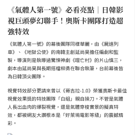
《氣體人第一號》必看亮點｜日韓影
視巨頭夢幻聯手！奧斯卡團隊打造超
強特效
《氣體人第一號》的幕後團隊同樣華麗，由《屍速列
車》、《地獄公使》的南韓主創延尚昊擔任編劇和監
製，導演則是執導過驚悚神劇《噬亡村》的片山慎三，
劇本由延尚昊與長期搭檔柳勇在聯合執筆，台前幕後皆
為日韓頂尖團隊。
視覺特效部分更請來曾以《哥吉拉-1.0》榮獲奧斯卡最佳
視覺效果獎的特技團隊「白組」親自操刀。不管是氣體
人長出血肉的爆裂視覺，還是氣體穿梭實景的擬真特
效，都被網友大讚根本是「好萊塢電影等級」的震撼精
彩。