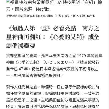
視覺特效由曾榮獲奧斯卡的特技團隊「白組」操刀。圖片來源 | Netflix
《氣體人第一號》必看亮點｜南方之
星神曲再翻紅：《心愛的艾莉》成全
劇催淚靈魂
貫穿整部劇的靈魂，是日本天團南方之星 1979 年的經典
神曲《心愛的艾莉》（いとしのエリー）。這首歌發行
至今已 47 年，仍是日本樂壇最具代表性的不朽情歌之
一，如今隨著影集熱播再度爆紅。
製作人延尚昊透露，籌備時一直在思考什麼樣的歌曲能
擔任推動劇情的關鍵，與編劇柳勇在討論後，一致認為
這首歌是不二之選。主唱桑田佳祐沙啞且充滿故事感的
嗓音，讓這首浪漫卻略帶傷感的旋律，與劇情所堆疊的