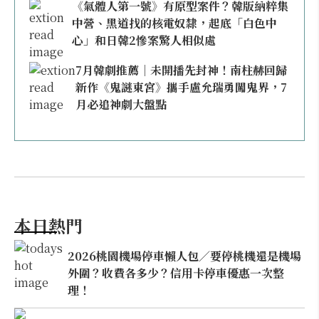
《氣體人第一號》有原型案件？韓版納粹集
中營、黑道找的核電奴隸，起底「白色中
心」和日韓2慘案驚人相似處
7月韓劇推薦｜未開播先封神！南柱赫回歸
新作《鬼謎東宮》攜手盧允瑞勇闖鬼界，7
月必追神劇大盤點
本日熱門
2026桃園機場停車懶人包／要停桃機還是機場
外圍？收費各多少？信用卡停車優惠一次整
理！