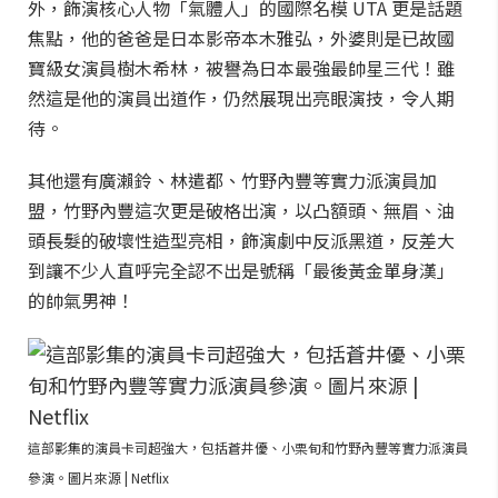
外，飾演核心人物「氣體人」的國際名模 UTA 更是話題
焦點，他的爸爸是日本影帝本木雅弘，外婆則是已故國
寶級女演員樹木希林，被譽為日本最強最帥星三代！雖
然這是他的演員出道作，仍然展現出亮眼演技，令人期
待。
其他還有廣瀨鈴、林遣都、竹野內豐等實力派演員加
盟，竹野內豐這次更是破格出演，以凸額頭、無眉、油
頭長髮的破壞性造型亮相，飾演劇中反派黑道，反差大
到讓不少人直呼完全認不出是號稱「最後黃金單身漢」
的帥氣男神！
這部影集的演員卡司超強大，包括蒼井優、小栗旬和竹野內豐等實力派演員
參演。圖片來源 | Netflix