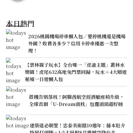
本日熱門
2026桃園機場停車懶人包／要停桃機還是機場
外圍？收費各多少？信用卡停車優惠一次整
理！
【雲林親子玩水】全台唯一「虎爺主題」叢林水
樂園！虎尾632高地免門票回歸，玩水＋4大順遊
秘境一日遊懶人包
搭機告別落枕！阿聯酋航空經濟艙座椅升級，
全球首創「U-Dream頭枕」包覆頭頸超好睡
建築迷必朝聖！忠泰美術館10週年：藤本壯介
特展打頭陣，1:5大屋根8月震撼空降台北