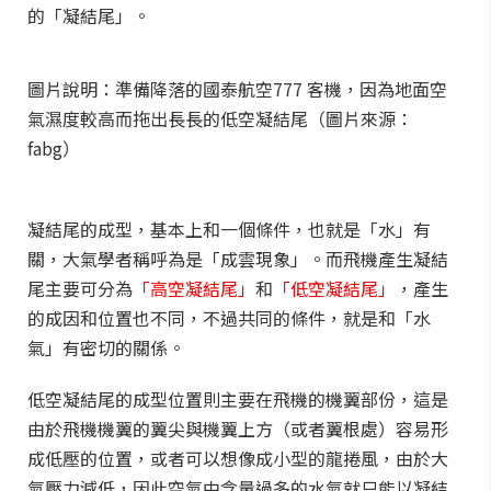
的
「凝結尾」
。
圖片說明：準備降落的國泰航空777 客機，因為地面空
氣濕度較高而拖出長長的低空凝結尾（圖片來源：
fabg）
凝結尾的成型，基本上和一個條件，也就是「水」有
關，大氣學者稱呼為是「成雲現象」。而飛機產生凝結
尾主要可分為
「高空凝結尾」
和
「低空凝結尾」
，產生
的成因和位置也不同，不過共同的條件，就是和「水
氣」有密切的關係。
低空凝結尾的成型位置則主要在飛機的機翼部份，這是
由於飛機機翼的翼尖與機翼上方（或者翼根處）容易形
成低壓的位置，或者可以想像成小型的龍捲風，由於大
氣壓力減低，因此空氣中含量過多的水氣就只能以凝結