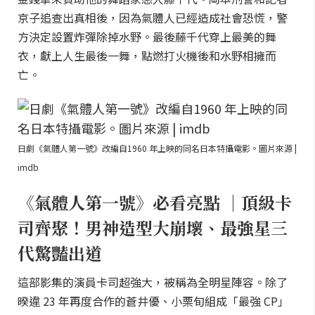
京子追查出真相後，因為氣體人已經造成社會恐慌，警
方決定設置炸彈除掉水野。最後藤千代穿上最美的舞
衣，獻上人生最後一舞，點燃打火機後和水野相擁而
亡。
日劇《氣體人第一號》改編自1960 年上映的同名日本特攝電影。圖片來源 |
imdb
《氣體人第一號》必看亮點 ｜頂級卡
司齊聚！男神造型大崩壞、最強星三
代驚豔出道
這部影集的演員卡司超強大，被稱為全明星陣容。除了
暌違 23 年再度合作的蒼井優、小栗旬組成「最強 CP」