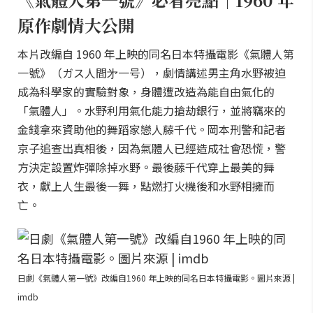
原作劇情大公開
本片改編自 1960 年上映的同名日本特攝電影《氣體人第
一號》（ガス人間㐧一号），劇情講述男主角水野被迫
成為科學家的實驗對象，身體遭改造為能自由氣化的
「氣體人」。水野利用氣化能力搶劫銀行，並將竊來的
金錢拿來資助他的舞蹈家戀人藤千代。岡本刑警和記者
京子追查出真相後，因為氣體人已經造成社會恐慌，警
方決定設置炸彈除掉水野。最後藤千代穿上最美的舞
衣，獻上人生最後一舞，點燃打火機後和水野相擁而
亡。
日劇《氣體人第一號》改編自1960 年上映的同名日本特攝電影。圖片來源 |
imdb