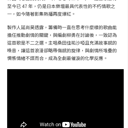
至今已 47 年，仍是日本樂壇最具代表性的不朽情歌之
一，如今隨著影集熱播再度爆紅。
製作人延尚昊透露，籌備時一直在思考什麼樣的歌曲能
擔任推動劇情的關鍵，與編劇柳勇在討論後，一致認為
這首歌是不二之選。主唱桑田佳祐沙啞且充滿故事感的
嗓音，讓這首浪漫卻略帶傷感的旋律，與劇情所堆疊的
惆悵情緒不謀而合，成為全劇最催淚的化學反應。