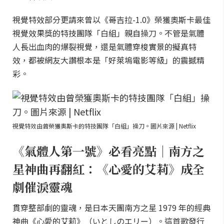
視覺特效部分更請來曾以《哥吉拉-1.0》榮獲奧斯卡最佳
視覺效果獎的特技團隊「白組」親自操刀。不管是氣體
人長出血肉的爆裂視覺，還是氣體穿梭實景的擬真特
效，都被網友大讚根本是「好萊塢電影等級」的震撼精
彩。
視覺特效由曾榮獲奧斯卡的特技團隊「白組」操刀。圖片來源 | Netflix
《氣體人第一號》必看亮點｜南方之
星神曲再翻紅：《心愛的艾莉》成全
劇催淚靈魂
貫穿整部劇的靈魂，是日本天團南方之星 1979 年的經典
神曲《心愛的艾莉》（いとしのエリー）。這首歌發行