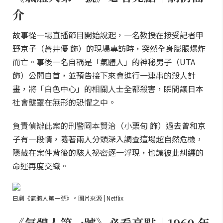
介
故事從一場直播節目開始說起，一名教授在接受記者甲
野京子（蒼井優 飾）的現場專訪時，突然全身膨脹爆炸
而亡。事後一名自稱是「氣體人」的神秘男子（UTA
飾）公開自首，並預告接下來會進行一連串的殺人計
畫，將「白色中心」的相關人士全都殺害，瞬間讓日本
社會壟罩在無形的恐懼之中。
負責偵辦此案的刑警岡本賢治（小栗旬 飾）過去曾和京
子有一段情，隨著兩人分頭深入調查這場超自然危機，
隱藏在案件背後的駭人祕密逐一浮現，也讓彼此糾纏的
命運再度交織。
日劇《氣體人第一號》。圖片來源 | Netflix
《氣體人第一號》必看亮點｜1960 年