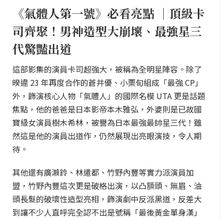
《氣體人第一號》必看亮點 ｜頂級卡
司齊聚！男神造型大崩壞、最強星三
代驚豔出道
這部影集的演員卡司超強大，被稱為全明星陣容。除了
暌違 23 年再度合作的蒼井優、小栗旬組成「最強 CP」
外，飾演核心人物「氣體人」的國際名模 UTA 更是話題
焦點，他的爸爸是日本影帝本木雅弘，外婆則是已故國
寶級女演員樹木希林，被譽為日本最強最帥星三代！雖
然這是他的演員出道作，仍然展現出亮眼演技，令人期
待。
其他還有廣瀨鈴、林遣都、竹野內豐等實力派演員加
盟，竹野內豐這次更是破格出演，以凸額頭、無眉、油
頭長髮的破壞性造型亮相，飾演劇中反派黑道，反差大
到讓不少人直呼完全認不出是號稱「最後黃金單身漢」