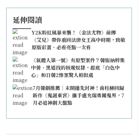
延伸閱讀
Y2K粉紅風暴來襲！《金法尤物》前傳
《艾兒》帶你重回法律女王高中時期，致敬
原版彩蛋、必看亮點一次看
《氣體人第一號》有原型案件？韓版納粹集
中營、黑道找的核電奴隸，起底「白色中
心」和日韓2慘案驚人相似處
7月韓劇推薦｜未開播先封神！南柱赫回歸
新作《鬼謎東宮》攜手盧允瑞勇闖鬼界，7
月必追神劇大盤點