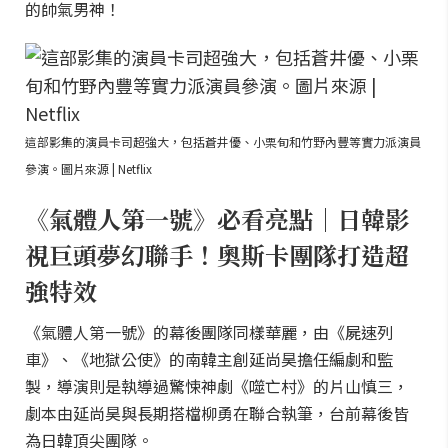
的帥氣男神！
這部影集的演員卡司超強大，包括蒼井優、小栗旬和竹野內豐等實力派演員
參演。圖片來源 | Netflix
《氣體人第一號》必看亮點｜日韓影
視巨頭夢幻聯手！奧斯卡團隊打造超
強特效
《氣體人第一號》的幕後團隊同樣華麗，由《屍速列
車》、《地獄公使》的南韓主創延尚昊擔任編劇和監
製，導演則是執導過驚悚神劇《噬亡村》的片山慎三，
劇本由延尚昊與長期搭檔柳勇在聯合執筆，台前幕後皆
為日韓頂尖團隊。