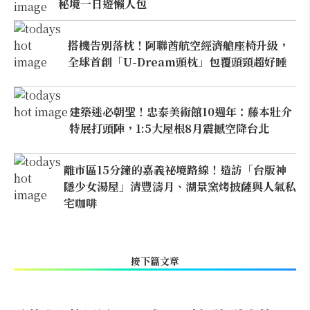
秘境一日遊懶人包
搭機告別落枕！阿聯酋航空經濟艙座椅升級，
全球首創「U-Dream頭枕」包覆頭頸超好睡
建築迷必朝聖！忠泰美術館10週年：藤本壯介
特展打頭陣，1:5大屋根8月震撼空降台北
離市區15分鐘的嘉義祕境路線！造訪「台版神
隱少女湯屋」清豐濤月、湖景窯烤披薩與人氣私
宅咖啡
接下篇文章