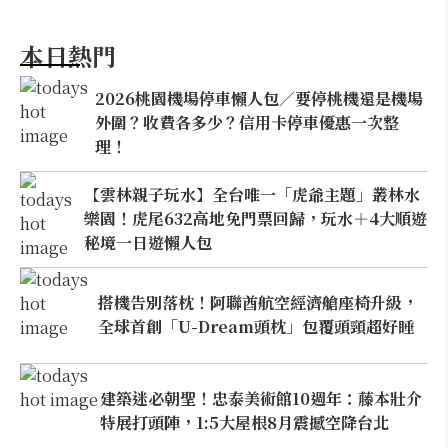
本日熱門
2026桃園機場停車懶人包／要停桃機還是機場
外圍？收費各多少？信用卡停車優惠一次整
理！
【雲林親子玩水】全台唯一「虎爺主題」叢林水
樂園！虎尾632高地免門票回歸，玩水＋4大順遊
秘境一日遊懶人包
搭機告別落枕！阿聯酋航空經濟艙座椅升級，
全球首創「U-Dream頭枕」包覆頭頸超好睡
建築迷必朝聖！忠泰美術館10週年：藤本壯介
特展打頭陣，1:5大屋根8月震撼空降台北