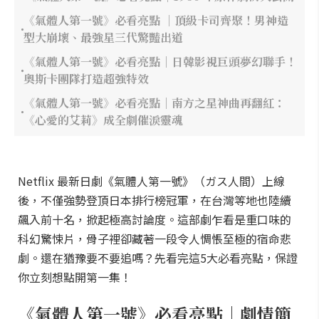
《氣體人第一號》必看亮點 ｜頂級卡司齊聚！男神造
型大崩壞、最強星三代驚豔出道
《氣體人第一號》必看亮點｜日韓影視巨頭夢幻聯手！
奧斯卡團隊打造超強特效
《氣體人第一號》必看亮點｜南方之星神曲再翻紅：
《心愛的艾莉》成全劇催淚靈魂
Netflix 最新日劇《氣體人第一號》（ガス人間）上線
後，不僅強勢登頂日本排行榜冠軍，在台灣等地也陸續
飆入前十名，掀起極高討論度。這部劇乍看是重口味的
科幻驚悚片，骨子裡卻藏著一段令人惆悵至極的宿命悲
劇。還在猶豫要不要追嗎？先看完這5大必看亮點，保證
你立刻想點開第一集！
《氣體人第一號》必看亮點｜劇情簡