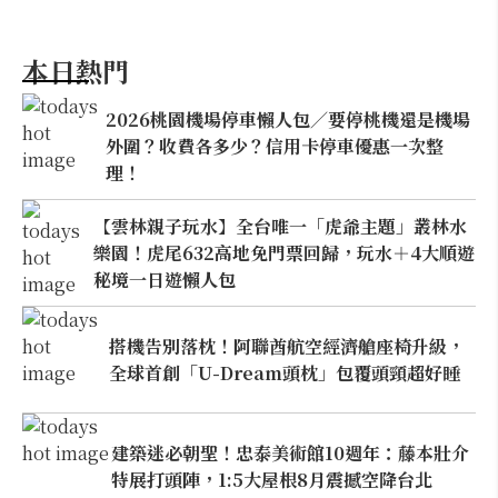
本日熱門
2026桃園機場停車懶人包／要停桃機還是機場
外圍？收費各多少？信用卡停車優惠一次整
理！
【雲林親子玩水】全台唯一「虎爺主題」叢林水
樂園！虎尾632高地免門票回歸，玩水＋4大順遊
秘境一日遊懶人包
搭機告別落枕！阿聯酋航空經濟艙座椅升級，
全球首創「U-Dream頭枕」包覆頭頸超好睡
建築迷必朝聖！忠泰美術館10週年：藤本壯介
特展打頭陣，1:5大屋根8月震撼空降台北