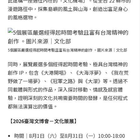
此建構一座通往內在的「文化機場」。從全台 22 縣市的
漫遊路徑中，採集島嶼的風土與山海，創造出富足身心
的風格選物。
5個展區嚴選經得起時間考驗且富有台灣精神的創作 。圖片來源｜文化部
同時，展覽嚴選多個經得起時間考驗、極具台灣精神的
創作 IP，包含《大港開唱》、《大海浮夢》、《我在荒
野做了一場夢》、《冠軍之路》與《大濛》等。透過不
同載體與形式的作品，深入探討移動、情感及感官體
驗，證明深刻的文化共鳴需要時間的發酵，是任何程式
都無法演算出的價值。
【2026臺灣文博會－文化策展】
時間｜8月1日（六）至8月31日（一）10:00-18:00