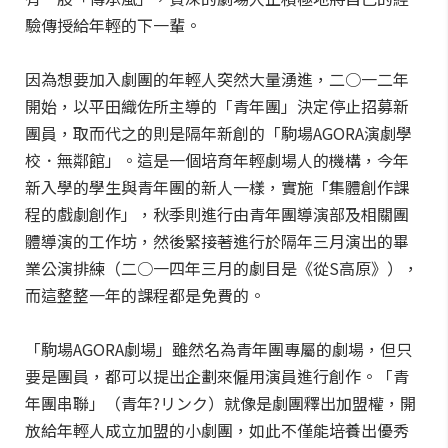
驗傳授給年輕的下一輩。
因為想要加入劇團的年輕人突然大量湧進，二○一二年
開始，以平田織佐所主導的「青年團」決定停止招募新
團員，取而代之的則是隔年新創的「駒場AGORA演劇學
校．無鄰館」。這是一個培育年輕劇場人的機構，今年
新入學的學生與青年團的新人一樣，實施「集體創作課
程的戲劇創作」，秋季則進行由青年團導演部及相關團
體導演的工作坊，然後緊接著進行於隔年三月演出的畢
業公演排練（二○一四年三月的劇目是《從S高原》），
而這整整一年的課程都是免費的。
「駒場AGORA劇場」雖然名為青年團專屬的劇場，但只
要是團員，都可以提出企劃來僱用演員進行創作。「青
年團串聯」（青年?リンク）就像是劇團釋出加盟權，開
放給年輕人成立加盟的小劇團，如此不僅能培養出優秀