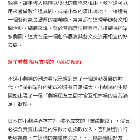
練場，讓年輕人能夠以很低的價格來租用，教室還可以
用來當做製作道具間，或是小型的演出場地。一樓還有
一個藝術氣息濃厚的咖啡廳，常常都在這裡舉辦藝文相
關活動。總體來說，對於普遍無法擁有自己排練場的眾
多劇團，這實在是一個創作展演與藝文交流兩相宜的好
去處。
幫忙看戲 相互支援的「觀眾循環」
不過小劇場的潮流看似已經到達了一個蓬勃發展的時
代，但是觀眾群的組成卻沒有日漸擴大，小劇場的生態
開始出現了一種「劇場朋友之間才會互相捧場的自我滿
足」狀態。
日本的小劇場界存在?一種不成文的「業績制度」，演員
必須負責賣出規定的票數才能換取收入，否則就要自行
吸收票價，在這樣的業績壓力之下，只能請親朋好友