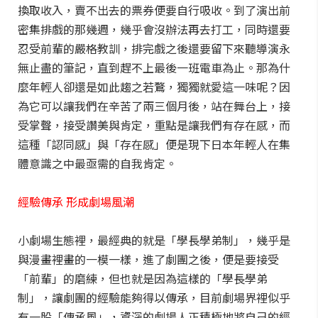
換取收入，賣不出去的票券便要自行吸收。到了演出前
密集排戲的那幾週，幾乎會沒辦法再去打工，同時還要
忍受前輩的嚴格教訓，排完戲之後還要留下來聽導演永
無止盡的筆記，直到趕不上最後一班電車為止。那為什
麼年輕人卻還是如此趨之若鶩，獨獨就愛這一味呢？因
為它可以讓我們在辛苦了兩三個月後，站在舞台上，接
受掌聲，接受讚美與肯定，重點是讓我們有存在感，而
這種「認同感」與「存在感」便是現下日本年輕人在集
體意識之中最亟需的自我肯定。
經驗傳承 形成劇場風潮
小劇場生態裡，最經典的就是「學長學弟制」，幾乎是
與漫畫裡畫的一模一樣，進了劇團之後，便是要接受
「前輩」的磨練，但也就是因為這樣的「學長學弟
制」，讓劇團的經驗能夠得以傳承，目前劇場界裡似乎
有一股「傳承風」，資深的劇場人正積極地將自己的經