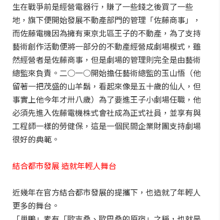
生在戰爭前是經營電器行，賺了一些錢之後買了一些
地，旗下便開始發展不動產部門的管理「佐藤商事」，
而佐藤電機因為擁有東京北區王子的不動產，為了支持
藝術創作活動便將一部分的不動產經營成劇場模式，雖
然經營者是佐藤商事，但是劇場的管理則完全是由藝術
總監來負責。二○一○開始擔任藝術總監的玉山悟（他
留著一把茂盛的山羊鬍，看起來像是五十歲的仙人，但
事實上他今年才卅八歲）為了要進王子小劇場任職，他
必須先進入佐藤電機株式會社成為正式社員，並享有與
工程師一樣的勞健保，這是一個民間企業財團支持劇場
很好的典範。
結合都市發展 造就年輕人舞台
近幾年在官方結合都市發展的提攜下，也造就了年輕人
更多的舞台。
「巢鴨」素有「歐吉桑、歐巴桑的原宿」之稱，也就是