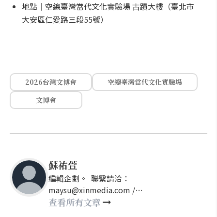
地點｜空總臺灣當代文化實驗場 古蹟大樓（臺北市
大安區仁愛路三段55號）
2026台灣文博會
空總臺灣當代文化實驗場
文博會
蘇祐萱
編輯企劃。 聯繫請洽：
maysu@xinmedia.com /
may860527@gmail.com
查看所有文章