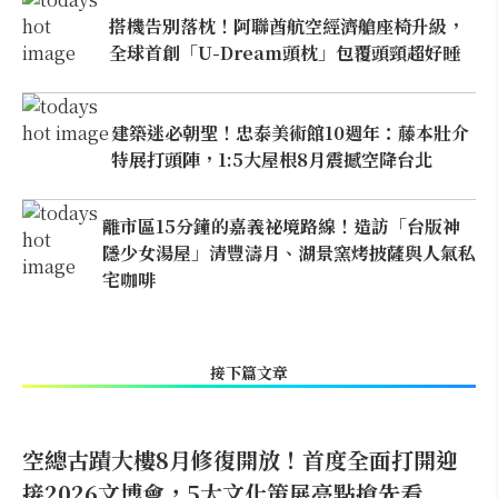
搭機告別落枕！阿聯酋航空經濟艙座椅升級，
全球首創「U-Dream頭枕」包覆頭頸超好睡
建築迷必朝聖！忠泰美術館10週年：藤本壯介
特展打頭陣，1:5大屋根8月震撼空降台北
離市區15分鐘的嘉義祕境路線！造訪「台版神
隱少女湯屋」清豐濤月、湖景窯烤披薩與人氣私
宅咖啡
接下篇文章
空總古蹟大樓8月修復開放！首度全面打開迎
接2026文博會，5大文化策展亮點搶先看