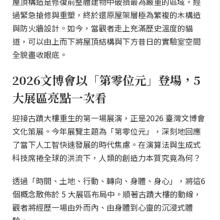
屋頂構造是修復前整體建物中破損最為嚴重的區域，經
過緊急搶修與重塑，終於還原屋架層極為繁複的木構造
與防火牆設計。如今，當觀者走上充滿歷史溫度的貓
道，可以由上而下將屋頂結構與下方昔日的實驗室空間
全貌盡收眼底。
2026文博會以「第零位元」登場，5
大展區亮點一次看
迎接古蹟大樓重生的第一場展演，正是2026 臺灣文博會
文化策展。今年展覽主題為「第零位元」，深刻地回應
了當下人工智快速發展的時代焦慮。在演算法與生成式
科技席捲全球的洪流下，人類的創造力本質究竟為何？
透過「時間、土地、行動、轉向、身體、身心」，將這6
個概念散佈於 5 大展區布局中。順著古蹟大樓的動線，
觀者將經歷一場由外而內、由身體到心靈的沉浸式體