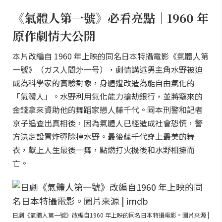
《氣體人第一號》必看亮點｜1960 年
原作劇情大公開
本片改編自 1960 年上映的同名日本特攝電影《氣體人第
一號》（ガス人間㐧一号），劇情講述男主角水野被迫
成為科學家的實驗對象，身體遭改造為能自由氣化的
「氣體人」。水野利用氣化能力搶劫銀行，並將竊來的
金錢拿來資助他的舞蹈家戀人藤千代。岡本刑警和記者
京子追查出真相後，因為氣體人已經造成社會恐慌，警
方決定設置炸彈除掉水野。最後藤千代穿上最美的舞
衣，獻上人生最後一舞，點燃打火機後和水野相擁而
亡。
日劇《氣體人第一號》改編自1960 年上映的同名日本特攝電影。圖片來源 |