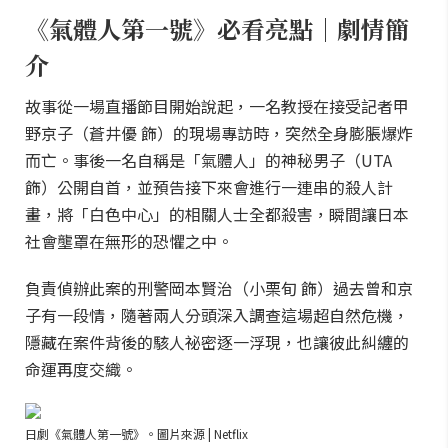
《氣體人第一號》必看亮點｜劇情簡
介
故事從一場直播節目開始說起，一名教授在接受記者甲
野京子（蒼井優 飾）的現場專訪時，突然全身膨脹爆炸
而亡。事後一名自稱是「氣體人」的神秘男子（UTA
飾）公開自首，並預告接下來會進行一連串的殺人計
畫，將「白色中心」的相關人士全都殺害，瞬間讓日本
社會壟罩在無形的恐懼之中。
負責偵辦此案的刑警岡本賢治（小栗旬 飾）過去曾和京
子有一段情，隨著兩人分頭深入調查這場超自然危機，
隱藏在案件背後的駭人祕密逐一浮現，也讓彼此糾纏的
命運再度交織。
日劇《氣體人第一號》。圖片來源 | Netflix