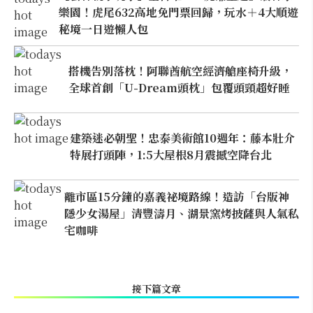
樂園！虎尾632高地免門票回歸，玩水＋4大順遊
秘境一日遊懶人包
搭機告別落枕！阿聯酋航空經濟艙座椅升級，
全球首創「U-Dream頭枕」包覆頭頸超好睡
建築迷必朝聖！忠泰美術館10週年：藤本壯介
特展打頭陣，1:5大屋根8月震撼空降台北
離市區15分鐘的嘉義祕境路線！造訪「台版神
隱少女湯屋」清豐濤月、湖景窯烤披薩與人氣私
宅咖啡
接下篇文章