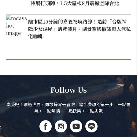
特展打頭陣，1:5大屋根8月震撼空降台北
離市區15分鐘的嘉義祕境路線！造訪「台版神
隱少女湯屋」清豐濤月、湖景窯烤披薩與人氣私
宅咖啡
Follow Us
享受吧！環遊世界，勇敢歸零去冒險，踏出夢想的第一步。一點勇
氣，一點熱情，一點快樂，一點挑戰