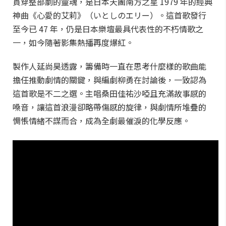
貫穿整部劇的靈魂，是日本天團南方之星 1979 年的經典
神曲《心愛的艾莉》（いとしのエリー）。這首歌發行
至今已 47 年，仍是日本樂壇最具代表性的不朽情歌之
一，如今隨著影集熱播再度爆紅。
製作人延尚昊透露，籌備時一直在思考什麼樣的歌曲能
擔任推動劇情的關鍵，與編劇柳勇在討論後，一致認為
這首歌是不二之選。主唱桑田佳祐沙啞且充滿故事感的
嗓音，讓這首浪漫卻略帶傷感的旋律，與劇情所堆疊的
惆悵情緒不謀而合，成為全劇最催淚的化學反應。