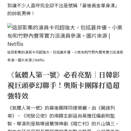
到讓不少人直呼完全認不出是號稱「最後黃金單身漢」
的帥氣男神！
這部影集的演員卡司超強大，包括蒼井優、小栗旬和竹野內豐等實力派演員
參演。圖片來源 | Netflix
《氣體人第一號》必看亮點｜日韓影
視巨頭夢幻聯手！奧斯卡團隊打造超
強特效
《氣體人第一號》的幕後團隊同樣華麗，由《屍速列
車》、《地獄公使》的南韓主創延尚昊擔任編劇和監
製，導演則是執導過驚悚神劇《噬亡村》的片山慎三，