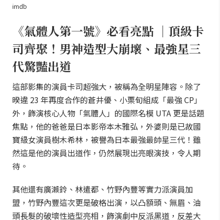
imdb
《氣體人第一號》必看亮點 ｜頂級卡
司齊聚！男神造型大崩壞、最強星三
代驚豔出道
這部影集的演員卡司超強大，被稱為全明星陣容。除了
暌違 23 年再度合作的蒼井優、小栗旬組成「最強 CP」
外，飾演核心人物「氣體人」的國際名模 UTA 更是話題
焦點，他的爸爸是日本影帝本木雅弘，外婆則是已故國
寶級女演員樹木希林，被譽為日本最強最帥星三代！雖
然這是他的演員出道作，仍然展現出亮眼演技，令人期
待。
其他還有廣瀨鈴、林遣都、竹野內豐等實力派演員加
盟，竹野內豐這次更是破格出演，以凸額頭、無眉、油
頭長髮的破壞性造型亮相，飾演劇中反派黑道，反差大