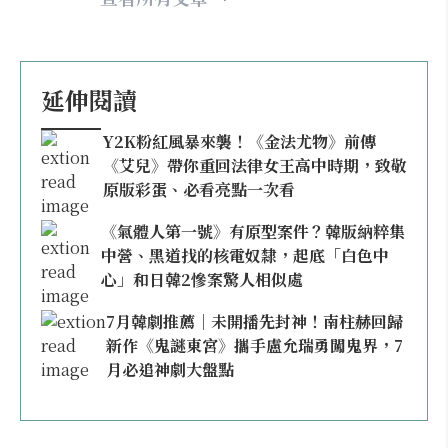
延伸閱讀
Y2K粉紅風暴來襲！《金法尤物》前傳
《艾兒》帶你重回法律女王高中時期，致敬
原版彩蛋、必看亮點一次看
《氣體人第一號》有原型案件？韓版納粹集
中營、黑道找的核電奴隸，起底「白色中
心」和日韓2慘案驚人相似處
7月韓劇推薦｜未開播先封神！南柱赫回歸
新作《鬼謎東宮》攜手盧允瑞勇闖鬼界，7
月必追神劇大盤點