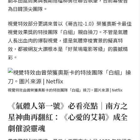
劇本由延尚昊與長期搭檔柳勇在聯合執筆，台前幕後皆
為日韓頂尖團隊。
視覺特效部分更請來曾以《哥吉拉-1.0》榮獲奧斯卡最佳
視覺效果獎的特技團隊「白組」親自操刀。不管是氣體
人長出血肉的爆裂視覺，還是氣體穿梭實景的擬真特
效，都被網友大讚根本是「好萊塢電影等級」的震撼精
彩。
視覺特效由曾榮獲奧斯卡的特技團隊「白組」操刀。圖片來源 | Netflix
《氣體人第一號》必看亮點｜南方之
星神曲再翻紅：《心愛的艾莉》成全
劇催淚靈魂