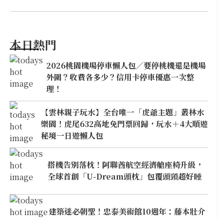
本日熱門
2026桃園機場停車懶人包／要停桃機還是機場
外圍？收費各多少？信用卡停車優惠一次整
理！
【雲林親子玩水】全台唯一「虎爺主題」叢林水
樂園！虎尾632高地免門票回歸，玩水＋4大順遊
秘境一日遊懶人包
搭機告別落枕！阿聯酋航空經濟艙座椅升級，
全球首創「U-Dream頭枕」包覆頭頸超好睡
建築迷必朝聖！忠泰美術館10週年：藤本壯介