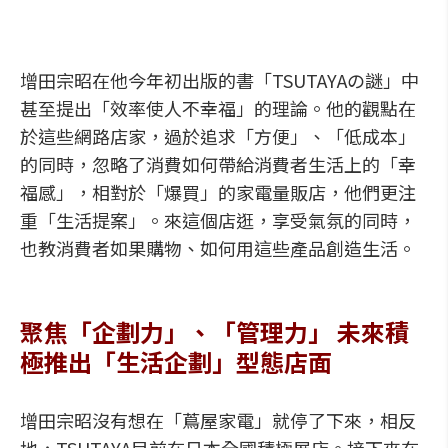
增田宗昭在他今年初出版的書「TSUTAYAの謎」中
甚至提出「效率使人不幸福」的理論。他的觀點在
於這些網路店家，過於追求「方便」、「低成本」
的同時，忽略了消費如何帶給消費者生活上的「幸
福感」，相對於「爆買」的家電量販店，他們更注
重「生活提案」。來這個店逛，享受氣氛的同時，
也教消費者如果購物、如何用這些產品創造生活。
聚焦「企劃力」、「管理力」 未來積
極推出「生活企劃」型態店面
增田宗昭沒有想在「蔦屋家電」就停了下來，相反