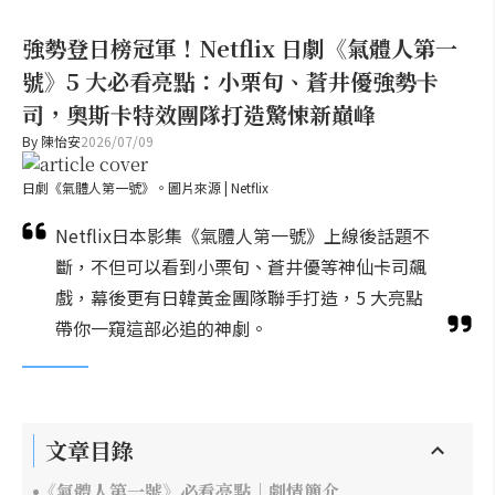
強勢登日榜冠軍！Netflix 日劇《氣體人第一
號》5 大必看亮點：小栗旬、蒼井優強勢卡
司，奧斯卡特效團隊打造驚悚新巔峰
By
陳怡安
2026/07/09
日劇《氣體人第一號》。圖片來源 | Netflix
Netflix日本影集《氣體人第一號》上線後話題不
斷，不但可以看到小栗旬、蒼井優等神仙卡司飆
戲，幕後更有日韓黃金團隊聯手打造，5 大亮點
帶你一窺這部必追的神劇。
文章目錄
《氣體人第一號》必看亮點｜劇情簡介