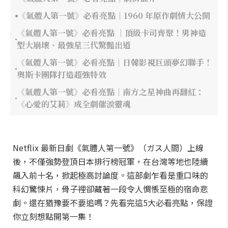
《氣體人第一號》必看亮點｜1960 年原作劇情大公開
《氣體人第一號》必看亮點 ｜頂級卡司齊聚！男神造
型大崩壞、最強星三代驚豔出道
《氣體人第一號》必看亮點｜日韓影視巨頭夢幻聯手！
奧斯卡團隊打造超強特效
《氣體人第一號》必看亮點｜南方之星神曲再翻紅：
《心愛的艾莉》成全劇催淚靈魂
Netflix 最新日劇《氣體人第一號》（ガス人間）上線
後，不僅強勢登頂日本排行榜冠軍，在台灣等地也陸續
飆入前十名，掀起極高討論度。這部劇乍看是重口味的
科幻驚悚片，骨子裡卻藏著一段令人惆悵至極的宿命悲
劇。還在猶豫要不要追嗎？先看完這5大必看亮點，保證
你立刻想點開第一集！