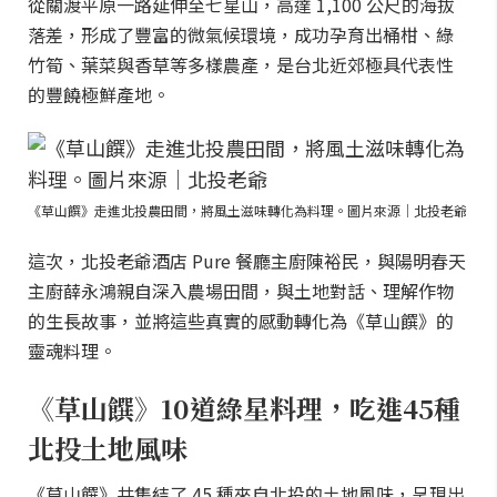
從關渡平原一路延伸至七星山，高達 1,100 公尺的海拔
落差，形成了豐富的微氣候環境，成功孕育出桶柑、綠
竹筍、葉菜與香草等多樣農產，是台北近郊極具代表性
的豐饒極鮮產地。
《草山饌》走進北投農田間，將風土滋味轉化為料理。圖片來源｜北投老爺
這次，北投老爺酒店 Pure 餐廳主廚陳裕民，與陽明春天
主廚薛永鴻親自深入農場田間，與土地對話、理解作物
的生長故事，並將這些真實的感動轉化為《草山饌》的
靈魂料理。
《草山饌》10道綠星料理，吃進45種
北投土地風味
《草山饌》共集結了 45 種來自北投的土地風味，呈現出