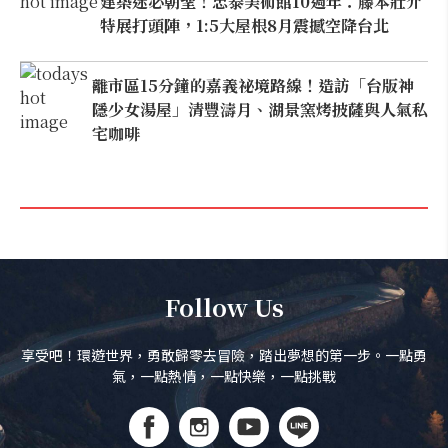
建築迷必朝聖！忠泰美術館10週年：藤本壯介
特展打頭陣，1:5大屋根8月震撼空降台北
離市區15分鐘的嘉義祕境路線！造訪「台版神
隱少女湯屋」清豐濤月、湖景窯烤披薩與人氣私
宅咖啡
Follow Us
享受吧！環遊世界，勇敢歸零去冒險，踏出夢想的第一步。一點勇
氣，一點熱情，一點快樂，一點挑戰