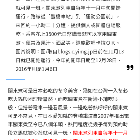
就可見一斑，關東煮列車自每年十一月中旬開始
運行，路線從「豐橋車站」到「運動公園前」，
來回約一小時二十分鐘，提供個人或團體包場服
務，乘客花上3500元日幣購票就可以享用關東
煮、便當及果汁、酒品等，還能歡唱卡拉ＯＫ。
圖片說明：圖/取自blogs.c.yimg.jp日前在11月13
日就已開始運行，今年的開車日期至12月28日、
2016年則是1月6日
關東煮可是日本必吃的冬令美食，猶如在台灣一入冬必
吃火鍋般地理所當然，而吃關東煮在街邊小舖吃很一
般，但搭著電車一邊看風景，一邊吃著熱呼呼的關東煮
可是不常見，在日本愛知縣的豐橋鐵道自2007年推出電
車關東煮至今已八個年頭，熱門程度從幾乎每到預約時
段立馬就被秒殺就可見一斑，
關東煮列車自每年十一月