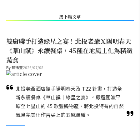
接下篇文章
雙廚聯手打造綠星之宴！北投老爺Ｘ陽明春天
《草山饌》永續餐桌，45種在地風土化為精緻
蔬食
By
蘇祐萱
2026/07/08
北投老爺酒店攜手陽明春天及 T22 計畫，打造全
新永續餐桌《草山饌｜綠星之宴》。嚴選關渡平
原至七星山的 45 款豐饒物產，將北投特有的自然
氣息完美化作舌尖上的五感體驗。