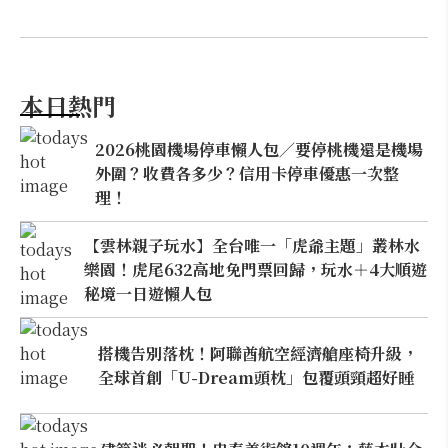
本日熱門
2026桃園機場停車懶人包／要停桃機還是機場
外圍？收費各多少？信用卡停車優惠一次整
理！
【雲林親子玩水】全台唯一「虎爺主題」叢林水
樂園！虎尾632高地免門票回歸，玩水＋4大順遊
秘境一日遊懶人包
搭機告別落枕！阿聯酋航空經濟艙座椅升級，
全球首創「U-Dream頭枕」包覆頭頸超好睡