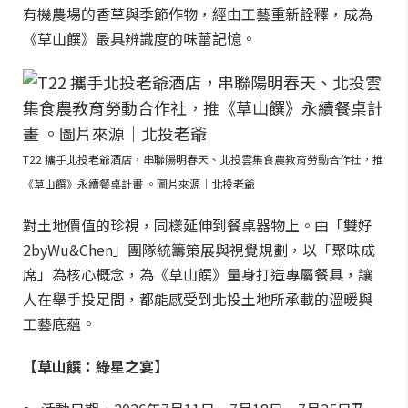
有機農場的香草與季節作物，經由工藝重新詮釋，成為
《草山饌》最具辨識度的味蕾記憶。
T22 攜手北投老爺酒店，串聯陽明春天、北投雲集食農教育勞動合作社，推
《草山饌》永續餐桌計畫 。圖片來源｜北投老爺
對土地價值的珍視，同樣延伸到餐桌器物上。由「雙好
2byWu&Chen」團隊統籌策展與視覺規劃，以「聚味成
席」為核心概念，為《草山饌》量身打造專屬餐具，讓
人在舉手投足間，都能感受到北投土地所承載的溫暖與
工藝底蘊。
【草山饌：綠星之宴】