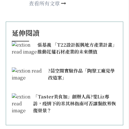
may860527@gmail.com
查看所有文章
延伸閱讀
張基義 「T22設計振興地方產業計畫」
推動花蓮石材產業的未來價值
?苗空間實驗作品「陶聚工廠見學
改造案」
「Taster美食加」創辦人高?雯Liz專
訪，疫情下的米其林指南可否讓餐飲界恢
復榮景？