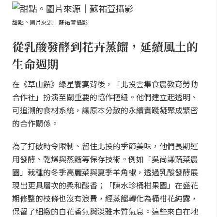
甜點。圖片來源｜蘇祐萱攝影
從乳酸發酵到花卉蒸餾，延續風土的
生命週期
在《草山饌》綠星饗宴背後，「北投雲集食農教育勞動
合作社」扮演至關重要的協作樞紐。他們建立起透明、
可追溯的食材系統，讓原本分散的永續實踐凝聚成緊密
的合作關係。
為了打破時令限制、留住北投的季節美味，他們長期運
用發酵、乾燥與蒸餾等保存技術。例如「吳尚謙蔬菜農
園」栽種的冬季高麗菜與夏季羊角椒，透過乳酸發酵展
現出更具層次的柔和酸香；「陳水珍桶柑果園」在盛花
期修整的枝條也沒有浪費，經蒸餾轉化為桶柑花純露，
保留了細緻的白花香氣與淡雅木質氣息。這些來自在地