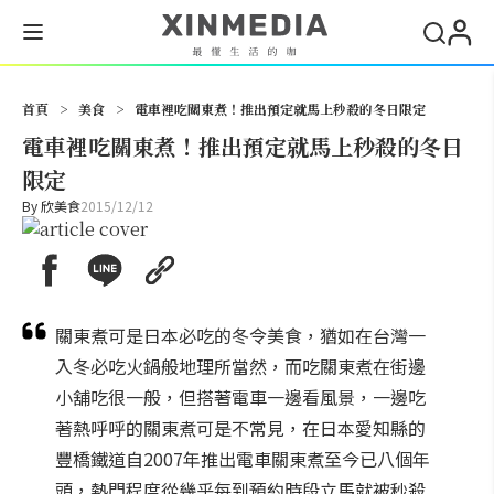
搜尋
首頁
>
美食
>
電車裡吃關東煮！推出預定就馬上秒殺的冬日限定
電車裡吃關東煮！推出預定就馬上秒殺的冬日
限定
By
欣美食
2015/12/12
關東煮可是日本必吃的冬令美食，猶如在台灣一
入冬必吃火鍋般地理所當然，而吃關東煮在街邊
小舖吃很一般，但搭著電車一邊看風景，一邊吃
著熱呼呼的關東煮可是不常見，在日本愛知縣的
豐橋鐵道自2007年推出電車關東煮至今已八個年
頭，熱門程度從幾乎每到預約時段立馬就被秒殺