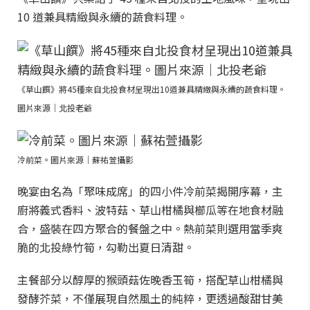
10 道兼具精緻與永續的蔬食料理。
《草山饌》將45種來自北投食材呈現出10道兼具精緻與永續的蔬食料理。
圖片來源｜北投老爺
冷前菜。圖片來源｜蘇祐萱攝影
晚宴由名為「聚味成席」的四小件冷前菜揭開序幕，主
廚將義式香料、波特菇、草山柑橘與櫛瓜等在地食材融
合，盛裝在四方聚合的餐盤之中。熱前菜則選用當季爽
脆的北投綠竹筍，勾勒出夏日清甜。
主餐部分以醇厚的猴頭菇佐晚香玉筍，搭配草山柑橘與
發酵芥菜，不僅展現自然風土的純粹，更透過酸甜甘美