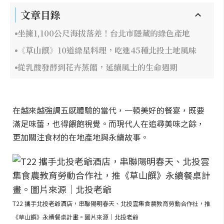
文章目錄
坐擁1,100公尺海拔落差！台北市隱藏的綠色產地
《草山饌》10道綠星料理，吃進45種北投土地風味
從乳酸發酵到花卉蒸餾，延續風土的生命週期
在越來越強調五感體驗的當代，一頓美好的餐宴，既要
滿足味蕾，也得餵飽視覺。而現代人在追尋美味之餘，
更加關注食材的在地產地與永續故事。
T22 攜手北投老爺酒店，串聯陽明春天、北投雲集食農教育勞動合作社，推
《草山饌》永續餐桌計畫。圖片來源｜北投老爺