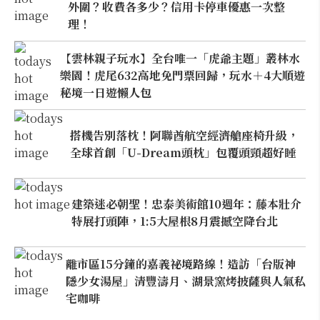
外圍？收費各多少？信用卡停車優惠一次整
理！
【雲林親子玩水】全台唯一「虎爺主題」叢林水
樂園！虎尾632高地免門票回歸，玩水＋4大順遊
秘境一日遊懶人包
搭機告別落枕！阿聯酋航空經濟艙座椅升級，
全球首創「U-Dream頭枕」包覆頭頸超好睡
建築迷必朝聖！忠泰美術館10週年：藤本壯介
特展打頭陣，1:5大屋根8月震撼空降台北
離市區15分鐘的嘉義祕境路線！造訪「台版神
隱少女湯屋」清豐濤月、湖景窯烤披薩與人氣私
宅咖啡