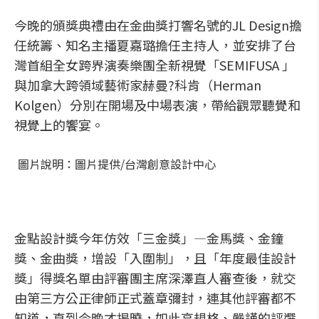
今晚的頒獎典禮由在金曲獎打響名號的JL Design擔
任統籌、知名主播夏嘉璐擔任主持人，並安排了台
灣首組全女跨界演奏樂團全新視覺「SEMIFUSA 」
與加拿大跨領域藝術家赫曼?科肯（Herman
Kolgen）分別在開場及中場表演，帶給觀眾聽覺和
視覺上的饗宴。
圖片說明：圖片提供/台灣創意設計中心
金點設計獎今年仿效「三金獎」—金馬獎、金鐘
獎、金曲獎，增設「入圍制」，且「年度最佳設計
獎」得獎名單由評審團主席深澤直人審查後，就交
由第三方公正律師正式蓋章彌封，連其他評審都不
知道，直到今晚才揭曉，如此高規格、嚴謹的評選