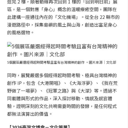
逛完 2 樓，順著動線再次回到 1 樓的「回到明日前」展
區，是一個對應「身心」概念的溫暖療癒空間，團隊在
此建構一座通往內在的「文化機場」。從全台 22 縣市的
漫遊路徑中，採集島嶼的風土與山海，創造出富足身心
的風格選物。
5個展區嚴選經得起時間考驗且富有台灣精神的創作 。圖片來源｜文化部
同時，展覽嚴選多個經得起時間考驗、極具台灣精神的
創作 IP，包含《大港開唱》、《大海浮夢》、《我在荒
野做了一場夢》、《冠軍之路》與《大濛》等。透過不
同載體與形式的作品，深入探討移動、情感及感官體
驗，證明深刻的文化共鳴需要時間的發酵，是任何程式
都無法演算出的價值。
【2026臺灣文博會－文化策展】