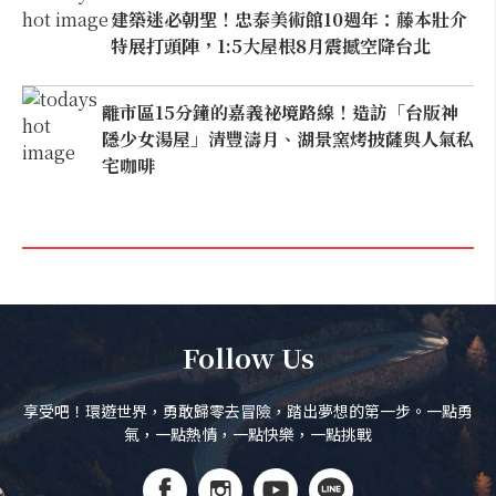
建築迷必朝聖！忠泰美術館10週年：藤本壯介
特展打頭陣，1:5大屋根8月震撼空降台北
離市區15分鐘的嘉義祕境路線！造訪「台版神
隱少女湯屋」清豐濤月、湖景窯烤披薩與人氣私
宅咖啡
Follow Us
享受吧！環遊世界，勇敢歸零去冒險，踏出夢想的第一步。一點勇
氣，一點熱情，一點快樂，一點挑戰