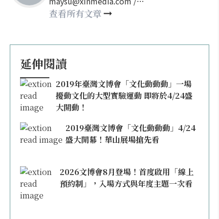
maysu@xinmedia.com /
may860527@gmail.com
查看所有文章
延伸閱讀
2019年臺灣文博會「文化動動動」一場
擾動文化的大型實驗運動 即將於4/24盛
大開動！
2019臺灣文博會「文化動動動」4/24
盛大開幕！華山展場搶先看
2026文博會8月登場！首度啟用「線上
預約制」，入場方式與年度主題一次看