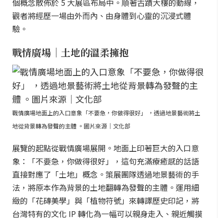
個概念散佈於 5 大展區布局中。順著古蹟大樓的動線，
觀者將經歷一場由外而內、由身體到心靈的沉浸式體
驗。
戰情廣場｜土地的溫柔擁抱
戰情廣場地面上的入口意象「不要急，你做得很好」 ，透過地景藝術將土
地從背景轉為發聲的主體 。圖片來源｜文化部
展覽的起點從戰情廣場展開。地面上印著巨大的入口意
象：「不要急，你做得很好」，這句充滿療癒感的話語
直接對應了「土地」概念。策展團隊透過地景藝術的手
法，將原本作為背景的土地翻轉為發聲的主體。運用細
緻的「花磚美學」與「植物符號」來轉譯歷史印記，將
台灣特有的文化 IP 轉化為一幅可以親身走入、親近觸摸