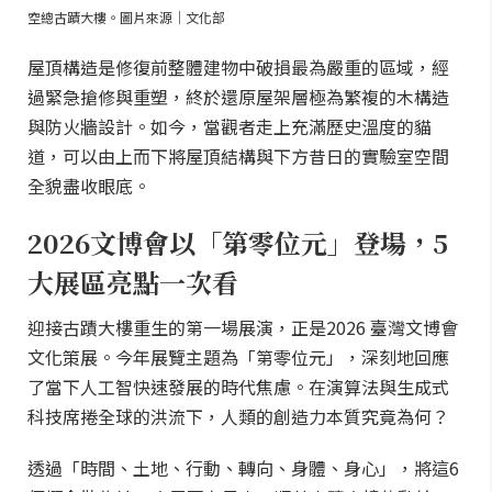
空總古蹟大樓。圖片來源｜文化部
屋頂構造是修復前整體建物中破損最為嚴重的區域，經
過緊急搶修與重塑，終於還原屋架層極為繁複的木構造
與防火牆設計。如今，當觀者走上充滿歷史溫度的貓
道，可以由上而下將屋頂結構與下方昔日的實驗室空間
全貌盡收眼底。
2026文博會以「第零位元」登場，5
大展區亮點一次看
迎接古蹟大樓重生的第一場展演，正是2026 臺灣文博會
文化策展。今年展覽主題為「第零位元」，深刻地回應
了當下人工智快速發展的時代焦慮。在演算法與生成式
科技席捲全球的洪流下，人類的創造力本質究竟為何？
透過「時間、土地、行動、轉向、身體、身心」，將這6