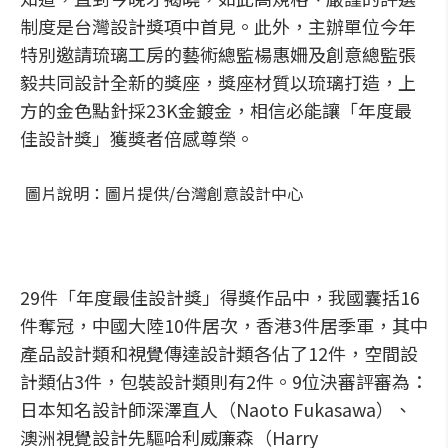
制度是台灣設計獎項中首見。此外，主辦單位今年
特別邀請琉璃工房的藝術總監楊惠姍及創意總監張
毅共同設計全新的獎座，獎座材質以琉璃打造，上
方的金色點針採23K金鍍金，相信必能讓「年度最
佳設計獎」獲獎者倍感尊榮。
圖片說明：圖片提供/台灣創意設計中心
29件「年度最佳設計獎」得獎作品中，我國囊括16
件奪冠，中國大陸10件居次，香港3件居季軍，其中
產品設計類和視覺傳達設計類各佔了12件，空間設
計類佔3件，包裝設計類則有2件。9位決審評審為：
日本知名設計師深澤直人（Naoto Fukasawa）、
澳洲視覺設計先驅哈利威廉森（Harry