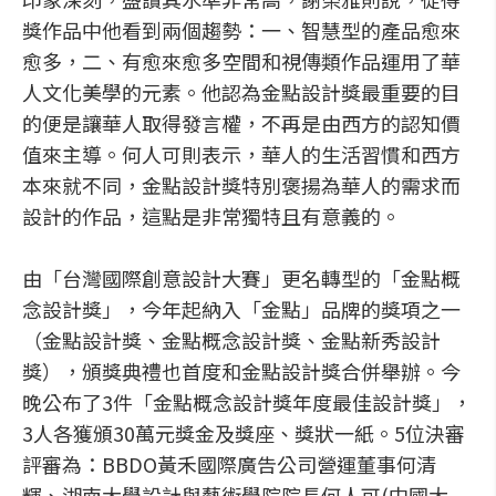
獎作品中他看到兩個趨勢：一、智慧型的產品愈來
愈多，二、有愈來愈多空間和視傳類作品運用了華
人文化美學的元素。他認為金點設計獎最重要的目
的便是讓華人取得發言權，不再是由西方的認知價
值來主導。何人可則表示，華人的生活習慣和西方
本來就不同，金點設計獎特別褒揚為華人的需求而
設計的作品，這點是非常獨特且有意義的。
由「台灣國際創意設計大賽」更名轉型的「金點概
念設計獎」，今年起納入「金點」品牌的獎項之一
（金點設計獎、金點概念設計獎、金點新秀設計
獎），頒獎典禮也首度和金點設計獎合併舉辦。今
晚公布了3件「金點概念設計獎年度最佳設計獎」，
3人各獲頒30萬元獎金及獎座、獎狀一紙。5位決審
評審為：BBDO黃禾國際廣告公司營運董事何清
輝、湖南大學設計與藝術學院院長何人可(中國大