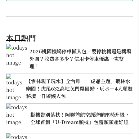
本日熱門
2026桃園機場停車懶人包／要停桃機還是機場
外圍？收費各多少？信用卡停車優惠一次整
理！
【雲林親子玩水】全台唯一「虎爺主題」叢林水
樂園！虎尾632高地免門票回歸，玩水＋4大順遊
秘境一日遊懶人包
搭機告別落枕！阿聯酋航空經濟艙座椅升級，
全球首創「U-Dream頭枕」包覆頭頸超好睡