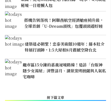
秘境一日遊懶人包
搭機告別落枕！阿聯酋航空經濟艙座椅升級，
全球首創「U-Dream頭枕」包覆頭頸超好睡
建築迷必朝聖！忠泰美術館10週年：藤本壯介
特展打頭陣，1:5大屋根8月震撼空降台北
離市區15分鐘的嘉義祕境路線！造訪「台版神
隱少女湯屋」清豐濤月、湖景窯烤披薩與人氣私
宅咖啡
接下篇文章