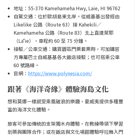
地址：55-370 Kamehameha Hwy, Laie, HI 96762
自駕交通：位於歐胡島東北岸。從威基基出發經由
Likelike 公路（Route 63）接 Kahekili／
Kamehameha 公路（Route 83）北上直達萊耶
（Lāʻie），車程約 60 至 75 分鐘。
接駁／公車交通：購買園區門票套票時，可加購官
方專屬巴士自威基基各大飯店接駁；也可搭乘公車
60 號路線。
官網：
https://www.polynesia.com/
跟著《海洋奇緣》體驗海島文化
想和莫娜一樣感受乘風破浪的樂趣，夏威夷提供多種豐
富的海洋文化體驗。
旅客可參加傳統的支架獨木舟體驗，在教練帶領下學習
划槳與團隊合作；或在飯店與文化場館體驗呼拉舞入門