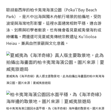
歐胡島西岸的柏卡夷灣海濱公園（Pōkaʻī Bay Beach
Park），是片中出海與獨木舟航行場景的拍攝地，受防
波堤與海灣地形影響，這裡水面通常相對平穩，適合游
泳、划槳與初學者衝浪，也有機會看見夏威夷僧海豹或
綠蠵龜。周邊還可見夏威夷傳統宗教遺址 Kuʻilioloa
Heiau，兼具自然景觀與文化意義。
夏威夷為《海洋奇緣》真人版主要取景地，此為拍攝出海畫面的柏卡夷灣海
濱公園。圖片來源｜夏威夷旅遊局
柏卡夷灣海濱公園因水面平穩，為《海洋奇緣》海岸邊的取景地。圖片來源