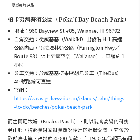
｜夏威夷旅遊局
柏卡夷灣海濱公園（Pōkaʻī Bay Beach Park）
地址：960 Bayview St #85, Waianae, HI 96792
自駕交通：從威基基（Waikīkī）出發沿 H-1 高速
公路向西，銜接法林頓公路（Farrington Hwy／
Route 93）北上至懷亞奈（Waiʻanae），車程約 1
小時。
公車交通：於威基基搭乘歐胡島公車（TheBus）
40 號路線可直達。
官網：
https://www.gohawaii.com/islands/oahu/things
-to-do/beaches/pokai-beach-park
而古蘭尼牧場（Kualoa Ranch），則以陡峭高聳的科奧
勞山脈，撐起莫娜家鄉莫圖努伊島的壯麗背景 。它位於
歐胡島東岸，占地約 4,000 英畝，自 1950 年代起已有超