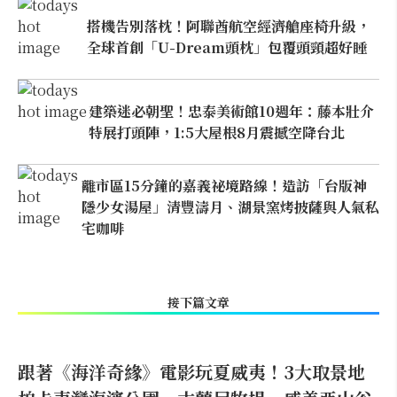
搭機告別落枕！阿聯酋航空經濟艙座椅升級，
全球首創「U-Dream頭枕」包覆頭頸超好睡
建築迷必朝聖！忠泰美術館10週年：藤本壯介
特展打頭陣，1:5大屋根8月震撼空降台北
離市區15分鐘的嘉義祕境路線！造訪「台版神
隱少女湯屋」清豐濤月、湖景窯烤披薩與人氣私
宅咖啡
接下篇文章
跟著《海洋奇緣》電影玩夏威夷！3大取景地