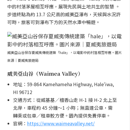
中的村落茅屋相互呼應，展現先民與土地共生的智慧 。
步道終點為約 13.7 公尺高的威美亞瀑布，天候與水況許
可時，旅客可到瀑布下方的天然水潭中暢遊。
威美亞山谷保存夏威夷傳統建築「hale」，以電影中的村落相互呼應。圖片
來源｜夏威夷旅遊局
威美亞山谷（Waimea Valley）
地址：59-864 Kamehameha Highway, Haleʻiwa,
HI 96712
交通方式：從威基基／檀香山走 H-1 接 H-2 北上至
北岸，車程約 45 分鐘～1 小時；無直達公車，需
轉乘或包車／租車較方便。園內提供免費停車。
官網：
https://www.waimeavalley.net/