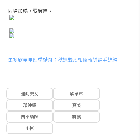
同場加映，耍寶篇。
更多欣單車四季騎跡：秋巡雙溪相關報導請看這裡。
運動美女
欣單車
環沖繩
夏美
四季騎跡
雙溪
小彬