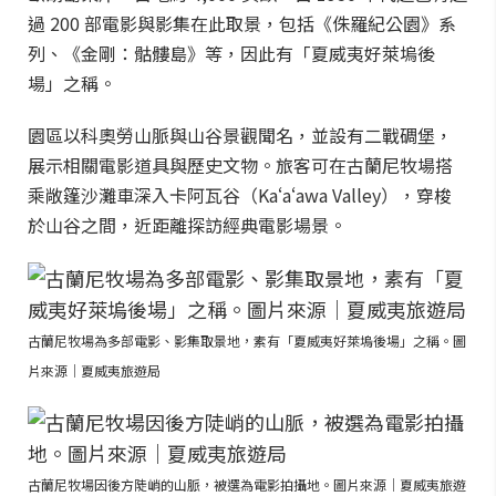
過 200 部電影與影集在此取景，包括《侏羅紀公園》系
列、《金剛：骷髏島》等，因此有「夏威夷好萊塢後
場」之稱。
園區以科奧勞山脈與山谷景觀聞名，並設有二戰碉堡，
展示相關電影道具與歷史文物。旅客可在古蘭尼牧場搭
乘敞篷沙灘車深入卡阿瓦谷（Kaʻaʻawa Valley），穿梭
於山谷之間，近距離探訪經典電影場景。
古蘭尼牧場為多部電影、影集取景地，素有「夏威夷好萊塢後場」之稱。圖
片來源｜夏威夷旅遊局
古蘭尼牧場因後方陡峭的山脈，被選為電影拍攝地。圖片來源｜夏威夷旅遊