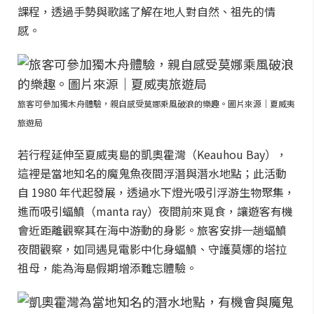
課程，透過手勢與歌謠了解在地人對自然、祖先的情
感。
旅客可參加獨木舟體驗，親自感受莫娜乘風破浪的樂趣。圖片來源｜夏威夷
旅遊局
若行程延伸至夏威夷島的凱奧霍灣（Keauhou Bay），
這裡是當地知名的魔鬼魚夜間浮潛與潛水地點；此活動
自 1980 年代起發展，透過水下燈光吸引浮游生物聚集，
進而吸引蝠鱝（manta ray）夜間前來覓食，讓遊客有機
會近距離觀察其在海中游動的身影。旅客安排一趟蝠鱝
夜間觀察，如同遇見電影中化身蝠鱝、守護莫娜的塔拉
祖母，能為海島假期增添難忘體驗。