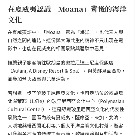
在夏威夷認識「Moana」背後的海洋
文化
在夏威夷語中，「Moana」意為「海洋」，也代表人與
自然之間的連結。這份與大海共生的精神不只出現在電
影中，也能在夏威夷的相關景點與體驗中看見。
推薦親子旅客前往歐胡島的奧拉尼迪士尼度假飯店
（Aulani, A Disney Resort & Spa），與莫娜見面合影，
並參加營火故事與兒童活動。
若想進一步了解玻里尼西亞文化，也可走訪位於歐胡島
北岸萊耶（Lāʻie）的玻里尼西亞文化中心（Polynesian
Cultural Center），這是認識玻里尼西亞文化的代表性
景點之一。園區內設有夏威夷、薩摩亞、東加、斐濟、
大溪地與紐西蘭毛利等六個太平洋島嶼文化村落，遊客
可參與各村落的傳統工藝示範、歌舞表演與互動活動。