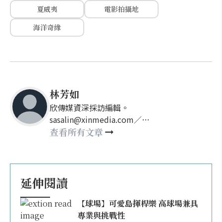
夏威夷
電影拍攝地
海洋奇緣
林芳如
欣傳媒資深採訪編輯。
sasalin@xinmedia.com／
happy21917@gmail.com
查看所有文章
延伸閱讀
【球場】可愛島揮桿樂 高球場兼具
專業與挑戰性