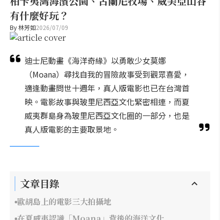
柏卡夷灣海濱公園、古蘭尼牧場、威美亞山谷
有什麼好玩？
By
林芳如
2026/07/09
迪士尼動畫《海洋奇緣》以勇敢少女莫娜
（Moana）尋找自我的冒險故事受到觀眾喜愛，
適逢動畫問世十週年，真人版電影也已在台灣首
映。電影故事與玻里尼西亞文化緊密相連，而夏
威夷群島身為玻里尼西亞文化圈的一部分，也是
真人版電影的主要取景地。
文章目錄
歐胡島上的電影三大拍攝地
在夏威夷認識「Moana」背後的海洋文化