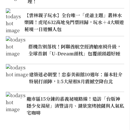
理！
【雲林親子玩水】全台唯一「虎爺主題」叢林水
樂園！虎尾632高地免門票回歸，玩水＋4大順遊
秘境一日遊懶人包
搭機告別落枕！阿聯酋航空經濟艙座椅升級，
全球首創「U-Dream頭枕」包覆頭頸超好睡
建築迷必朝聖！忠泰美術館10週年：藤本壯介
特展打頭陣，1:5大屋根8月震撼空降台北
離市區15分鐘的嘉義祕境路線！造訪「台版神
隱少女湯屋」清豐濤月、湖景窯烤披薩與人氣私
宅咖啡