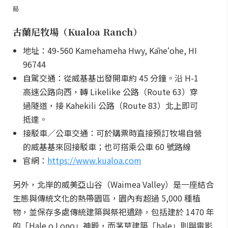
局
古蘭尼牧場（Kualoa Ranch）
地址：49-560 Kamehameha Hwy, Kāneʻohe, HI
96744
自駕交通：從威基基出發開車約 45 分鐘。沿 H-1
高速公路向西，轉 Likelike 公路（Route 63）穿
過隧道，接 Kahekili 公路（Route 83）北上即可
抵達。
接駁車／公車交通：可於購票時直接預訂牧場自營
的威基基來回接駁車；也可搭乘公車 60 號路線
官網：
https://www.kualoa.com
另外，北岸的威美亞山谷（Waimea Valley）是一座結合
生態與傳統文化的熱帶園區，園內有超過 5,000 種植
物，並保存多處傳統建築與祭祀遺跡，包括建於 1470 年
的「Hale o Lono」神殿，而茅草建築「hale」則與電影