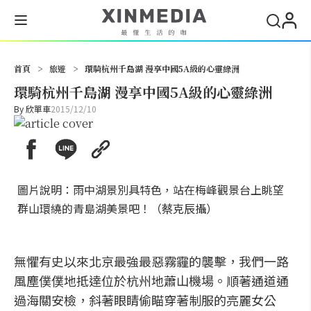
搜尋
首頁
>
旅遊
>
環騎杭州千島湖 漫享中國5A級的心靈綠洲
環騎杭州千島湖 漫享中國5A級的心靈綠洲
By
欣單車
2015/12/10
圖片說明：雨中湖景別具特色，站在梅峰觀景台上眺望
群山環繞的青島湖美景吧！（蔡克辰攝）
無懼有史以來北京最強最惡霧霾的襲擊，我們一路
風塵僕僕地抵達位於杭州地蕭山機場。順著通道通
過海關安檢，斜著眼睛偷瞄穿著制服的亮麗女公