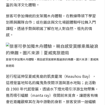
富的海洋文化體驗。
旅客可參加傳統的支架獨木舟體驗，在教練帶領下學習
划槳與團隊合作；或在飯店與文化場館體驗呼拉舞入門
課程，透過手勢與歌謠了解在地人對自然、祖先的情
感。
旅客可參加獨木舟體驗，親自感受莫娜乘風破浪的樂趣。圖片來源｜夏威夷
旅遊局
若行程延伸至夏威夷島的凱奧霍灣（Keauhou Bay），
這裡是當地知名的魔鬼魚夜間浮潛與潛水地點；此活動
自 1980 年代起發展，透過水下燈光吸引浮游生物聚集，
進而吸引蝠鱝（manta ray）夜間前來覓食，讓遊客有機
會近距離觀察其在海中游動的身影。旅客安排一趟蝠鱝