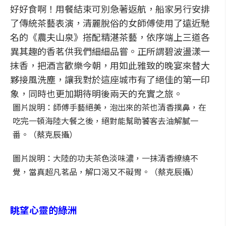
好好食啊！用餐結束可別急著返航，船家另行安排
了傳統茶藝表演，清麗脫俗的女師傅使用了遠近馳
名的《農夫山泉》搭配精湛茶藝，依序端上三道各
異其趣的香茗供我們細細品嘗。正所謂碧波盪漾一
抹香，把酒言歡樂今朝，用如此雅致的晚宴來替大
夥接風洗塵，讓我對於這座城市有了絕佳的第一印
象，同時也更加期待明後兩天的充實之旅。
圖片說明：師傅手藝絕美，泡出來的茶也清香撲鼻，在
吃完一頓海陸大餐之後，絕對能幫助饕客去油解膩一
番。（蔡克辰攝）
圖片說明：大陸的功夫茶色淡味濃，一抹清香繚繞不
覺，當真超凡茗品，解口渴又不礙胃。（蔡克辰攝）
眺望心靈的綠洲