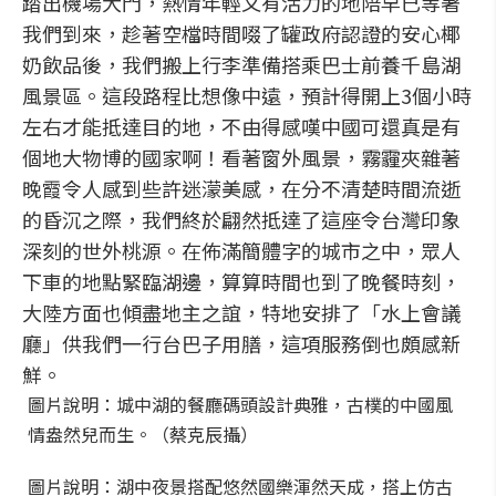
踏出機場大門，熱情年輕又有活力的地陪早已等著
我們到來，趁著空檔時間啜了罐政府認證的安心椰
奶飲品後，我們搬上行李準備搭乘巴士前養千島湖
風景區。這段路程比想像中遠，預計得開上3個小時
左右才能抵達目的地，不由得感嘆中國可還真是有
個地大物博的國家啊！看著窗外風景，霧霾夾雜著
晚霞令人感到些許迷濛美感，在分不清楚時間流逝
的昏沉之際，我們終於翩然抵達了這座令台灣印象
深刻的世外桃源。在佈滿簡體字的城市之中，眾人
下車的地點緊臨湖邊，算算時間也到了晚餐時刻，
大陸方面也傾盡地主之誼，特地安排了「水上會議
廳」供我們一行台巴子用膳，這項服務倒也頗感新
鮮。
圖片說明：城中湖的餐廳碼頭設計典雅，古樸的中國風
情盎然兒而生。（蔡克辰攝）
圖片說明：湖中夜景搭配悠然國樂渾然天成，搭上仿古