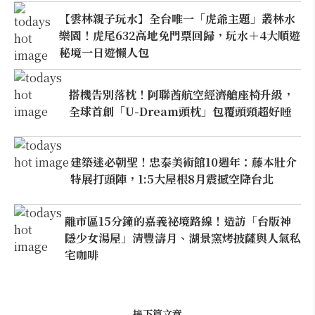
【雲林親子玩水】全台唯一「虎爺主題」叢林水
樂園！虎尾632高地免門票回歸，玩水＋4大順遊
秘境一日遊懶人包
搭機告別落枕！阿聯酋航空經濟艙座椅升級，
全球首創「U-Dream頭枕」包覆頭頸超好睡
建築迷必朝聖！忠泰美術館10週年：藤本壯介
特展打頭陣，1:5大屋根8月震撼空降台北
離市區15分鐘的嘉義祕境路線！造訪「台版神
隱少女湯屋」清豐濤月、湖景窯烤披薩與人氣私
宅咖啡
接下篇文章