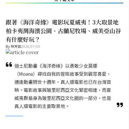
跟著《海洋奇緣》電影玩夏威夷！3大取景地
柏卡夷灣海濱公園、古蘭尼牧場、威美亞山谷
有什麼好玩？
By
林芳如
2026/07/09
迪士尼動畫《海洋奇緣》以勇敢少女莫娜
（Moana）尋找自我的冒險故事受到觀眾喜愛，
適逢動畫問世十週年，真人版電影也已在台灣首
映。電影故事與玻里尼西亞文化緊密相連，而夏
威夷群島身為玻里尼西亞文化圈的一部分，也是
真人版電影的主要取景地。