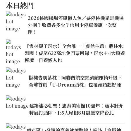
本日熱門
2026桃園機場停車懶人包／要停桃機還是機場
外圍？收費各多少？信用卡停車優惠一次整
理！
【雲林親子玩水】全台唯一「虎爺主題」叢林水
樂園！虎尾632高地免門票回歸，玩水＋4大順遊
秘境一日遊懶人包
搭機告別落枕！阿聯酋航空經濟艙座椅升級，
全球首創「U-Dream頭枕」包覆頭頸超好睡
建築迷必朝聖！忠泰美術館10週年：藤本壯介
特展打頭陣，1:5大屋根8月震撼空降台北
離市區15分鐘的嘉義祕境路線！造訪「台版神