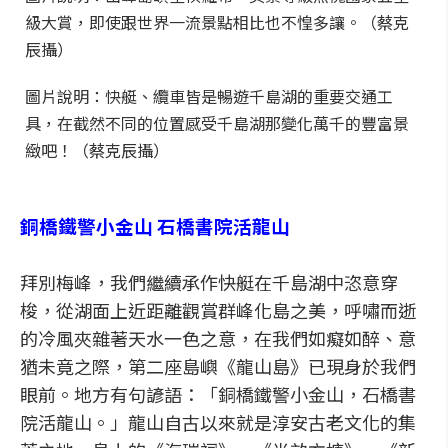
級大賞，即使跟世界一流景點相比也不惶多讓。（蔡克
辰攝）
圖片說明：快艇、纜車皆是暢遊千島湖的重要交通工
具，在截然不同的位置感受千島湖那變化萬千的豐富景
緻吧！（蔡克辰攝）
銅橋鐵警小金山 石橋書院活龍山
拜別梅峰，我們繼續承作快艇在千島湖中恣意穿
梭，從湖面上近距離觀賞群峰化島之美，呼嘯而逝
的冷風夾雜著天水一色之意，在我們如癡如醉、意
猶未竟之際，第二座島嶼《龍山島》已現身於我們
眼前。地方有句諺語：「銅橋鐵警小金山，石橋書
院活龍山。」龍山自古以來就是淳安古老文化的集