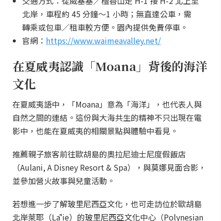
交通方式：從威基基／檀香山走 H-1 接 H-2 北上至
北岸，車程約 45 分鐘～1 小時；無直達公車，需
轉乘或包車／租車較方便。園內提供免費停車。
官網：
https://www.waimeavalley.net/
在夏威夷認識「Moana」背後的海洋
文化
在夏威夷語中，「Moana」意為「海洋」，也代表人與
自然之間的連結。這份與大海共生的精神不只出現在電
影中，也能在夏威夷的相關景點與體驗中看見。
推薦親子旅客前往歐胡島的奧拉尼迪士尼度假飯店
（Aulani, A Disney Resort & Spa），與莫娜見面合影，
並參加營火故事與兒童活動。
若想進一步了解玻里尼西亞文化，也可走訪位於歐胡島
北岸萊耶（Lāʻie）的玻里尼西亞文化中心（Polynesian