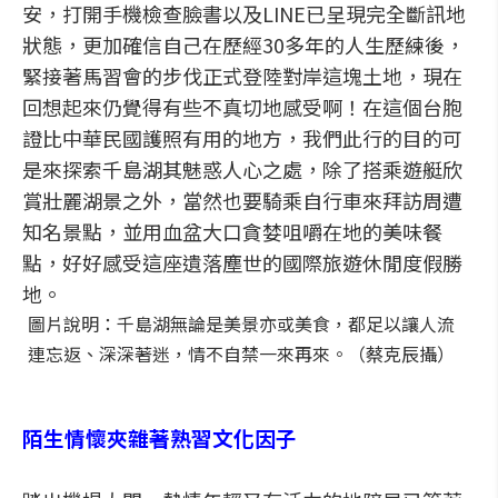
安，打開手機檢查臉書以及LINE已呈現完全斷訊地
狀態，更加確信自己在歷經30多年的人生歷練後，
緊接著馬習會的步伐正式登陸對岸這塊土地，現在
回想起來仍覺得有些不真切地感受啊！在這個台胞
證比中華民國護照有用的地方，我們此行的目的可
是來探索千島湖其魅惑人心之處，除了搭乘遊艇欣
賞壯麗湖景之外，當然也要騎乘自行車來拜訪周遭
知名景點，並用血盆大口貪婪咀嚼在地的美味餐
點，好好感受這座遺落塵世的國際旅遊休閒度假勝
地。
圖片說明：千島湖無論是美景亦或美食，都足以讓人流
連忘返、深深著迷，情不自禁一來再來。（蔡克辰攝）
陌生情懷夾雜著熟習文化因子