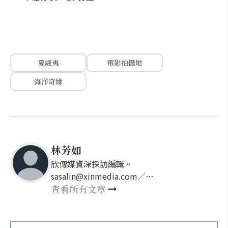
夏威夷
電影拍攝地
海洋奇緣
林芳如
欣傳媒資深採訪編輯。
sasalin@xinmedia.com／
happy21917@gmail.com
查看所有文章