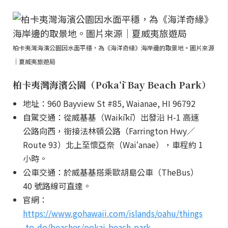
柏卡夷灣海濱公園因水面平穩，為《海洋奇緣》海岸邊的取景地。圖片來源
｜夏威夷旅遊局
柏卡夷灣海濱公園（Pōkaʻī Bay Beach Park）
地址：960 Bayview St #85, Waianae, HI 96792
自駕交通：從威基基（Waikīkī）出發沿 H-1 高速
公路向西，銜接法林頓公路（Farrington Hwy／
Route 93）北上至懷亞奈（Waiʻanae），車程約 1
小時。
公車交通：於威基基搭乘歐胡島公車（TheBus）
40 號路線可直達。
官網：
https://www.gohawaii.com/islands/oahu/things
-to-do/beaches/pokai-beach-park