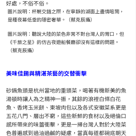
好處，不俗不俗。
圖片說明：杯觥交錯之際，在寧靜的湖面上盡情喧鬧，
是種夜幕低垂的隱密奢華。（蔡克辰攝）
圖片說明：聽說大陸的菜色非常不對台灣人的胃口，但
《千旅之星》的仿古夜遊船餐廳卻沒有這樣的問題。
（蔡克辰攝）
美味佳餚與精湛茶藝的交替衝擊
砂鍋魚頭是杭州當地的重頭菜，喝著有機新美的魚
湯頓時讓人為之精神一振，其餘的浪裡白條白花
魚、香烤玉米餅、東坡肉包以及各式安徽菜系更是
五花八門、層出不窮，這些新鮮的食材以及絕倫口
感所帶來的味蕾衝擊，更是一掃台灣人對於大陸菜
色普遍感到過油過鹹的疑慮，當真每道都碗底朝天