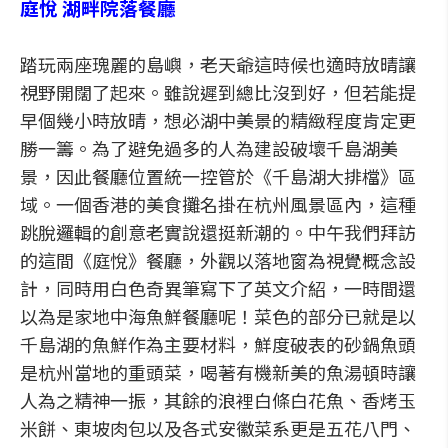
庭悅 湖畔院落餐廳
踏玩兩座瑰麗的島嶼，老天爺這時候也適時放晴讓
視野開闊了起來。雖說遲到總比沒到好，但若能提
早個幾小時放晴，想必湖中美景的精緻程度肯定更
勝一籌。為了避免過多的人為建設破壞千島湖美
景，因此餐廳位置統一控管於《千島湖大排檔》區
域。一個香港的美食攤名掛在杭州風景區內，這種
跳脫邏輯的創意老實說還挺新潮的。中午我們拜訪
的這間《庭悅》餐廳，外觀以落地窗為視覺概念設
計，同時用白色奇異筆寫下了英文介紹，一時間還
以為是家地中海魚鮮餐廳呢！菜色的部分已就是以
千島湖的魚鮮作為主要材料，鮮度破表的砂鍋魚頭
是杭州當地的重頭菜，喝著有機新美的魚湯頓時讓
人為之精神一振，其餘的浪裡白條白花魚、香烤玉
米餅、東坡肉包以及各式安徽菜系更是五花八門、