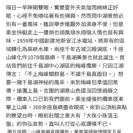
隔日一早睜開雙眼，驚覺窗外天氣陰雨綿綿正好
眠，心裡不免嘀咕著有些掃興。然而雨中湖景想必
別有一番風味，雖說舉步維艱外加濕身不便，但是
乘坐快艇走上一遭倒也順風順水順個人情也挺有興
味。1959年中國創建地新安江水電站，將原有的區
域轉化為高峽水庫，兩座千年古城沉睡湖底，千座
山峰化作1078個島嶼，千島湖美景也就此誕生。首
站我們前往千島湖中心湖區的梅峰攬勝，只因江湖
傳言：「不上梅峰關群島，不識千島真面目。」想
要一賭千島湖神秘的風采，來到梅峰包準值回票
價。搶灘上島，言圖的湖景山色還沒回憶過癮之
際，纜車入口已到我們跟前。乘坐緩慢的纜車逐漸
攀上山峰，300余座島嶼盡收眼底，來到山頂制高點
的瞭望台時，眼前壯闊之景大有「大珠小珠落玉
盤」的恢弘氣勢，直叫人打從心底讚嘆不已。
圖片說明：山峰島嶼星棋羅布，美景等級無愧國家五星