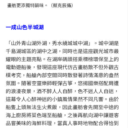
畫舫更添獨特韻味。（蔡克辰攝）
一成山色半城湖
「山外青山湖外湖，秀水繞城城中湖」。城中湖是
千島湖城區的湖中之湖，同時也是這座觀光城市最
耀眼的主題亮點。在湖岸碼頭搭乘標榜環保至上的
電動遊船後，發現這座現代仿古畫舫散不但外觀古
樸考究，船艙內部空間同時散發著詩情滿意的盎然
氛圍。隨著空靈樂師輕彈古箏，悠揚國樂搭配周遭
的浪漫夜景，酒不醉人人自醉，色不迷人人自迷，
這幕令人心醉神迷的小鎮風情果然不同凡響。由於
船隻上頭無法生火煮飯，因此畫舫會先開至中途的
海上廚房將菜色端至船艙，之後再航向湖中讓遊客
品嘗美味的海鮮料理，當真人事時地物配合得恰到