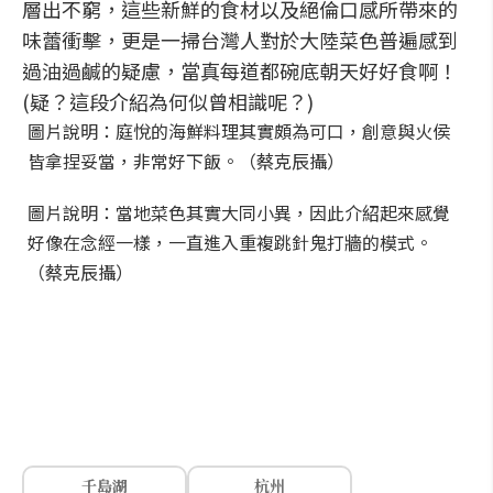
層出不窮，這些新鮮的食材以及絕倫口感所帶來的
味蕾衝擊，更是一掃台灣人對於大陸菜色普遍感到
過油過鹹的疑慮，當真每道都碗底朝天好好食啊！
(疑？這段介紹為何似曾相識呢？)
圖片說明：庭悅的海鮮料理其實頗為可口，創意與火侯
皆拿捏妥當，非常好下飯。（蔡克辰攝）
圖片說明：當地菜色其實大同小異，因此介紹起來感覺
好像在念經一樣，一直進入重複跳針鬼打牆的模式。
（蔡克辰攝）
千島湖
杭州