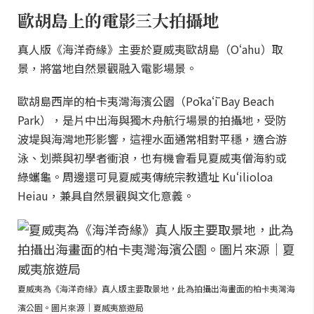
歐胡島上的電影三大拍攝地
真人版《海洋奇緣》主要於夏威夷歐胡島（Oʻahu）取
景，將當地自然景觀融入電影場景。
歐胡島西岸的柏卡夷灣海濱公園（Pōkaʻī Bay Beach
Park），是片中出海與獨木舟航行場景的拍攝地，受防
波堤與海灣地形影響，這裡水面通常相對平穩，適合游
泳、划槳與初學者衝浪，也有機會看見夏威夷僧海豹或
綠蠵龜。周邊還可見夏威夷傳統宗教遺址 Kuʻilioloa
Heiau，兼具自然景觀與文化意義。
夏威夷為《海洋奇緣》真人版主要取景地，此為拍攝出海畫面的柏卡夷灣海
濱公園。圖片來源｜夏威夷旅遊局