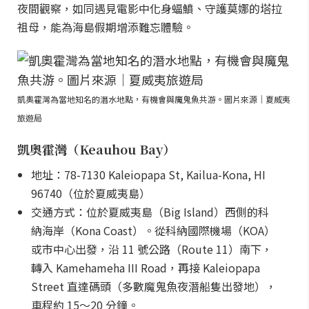
夜間觀察，如同遇見電影中化身蝠鱝、守護莫娜的塔拉
祖母，能為海島假期增添難忘體驗。
凱奧霍灣為當地知名的潛水地點，有機會與魔鬼魚共游。圖片來源｜夏威夷
旅遊局
凱奧霍灣（Keauhou Bay）
地址：78-7130 Kaleiopapa St, Kailua-Kona, HI
96740（位於夏威夷島）
交通方式：位於夏威夷島（Big Island）西側的科
納海岸（Kona Coast）。從科納國際機場（KOA）
或市中心出發，沿 11 號公路（Route 11）南下，
轉入 Kamehameha III Road，再接 Kaleiopapa
Street 直達碼頭（多數魔鬼魚夜潛船隻出發地），
車程約 15～20 分鐘。