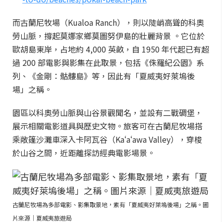
而古蘭尼牧場（Kualoa Ranch），則以陡峭高聳的科奧
勞山脈，撐起莫娜家鄉莫圖努伊島的壯麗背景 。它位於
歐胡島東岸，占地約 4,000 英畝，自 1950 年代起已有超
過 200 部電影與影集在此取景，包括《侏羅紀公園》系
列、《金剛：骷髏島》等，因此有「夏威夷好萊塢後
場」之稱。
園區以科奧勞山脈與山谷景觀聞名，並設有二戰碉堡，
展示相關電影道具與歷史文物。旅客可在古蘭尼牧場搭
乘敞篷沙灘車深入卡阿瓦谷（Kaʻaʻawa Valley），穿梭
於山谷之間，近距離探訪經典電影場景。
古蘭尼牧場為多部電影、影集取景地，素有「夏威夷好萊塢後場」之稱。圖
片來源｜夏威夷旅遊局