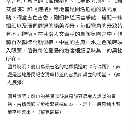
萃之地，島上的《海瑞祠》、《半畝方塘》、《新
安畫院》和《鐘樓》等地皆是聞名遐邇的觀光景
點。祠堂古色古香，剛楓林道清幽靜謐，搭配一抹
楓紅以及環伺周遭的絕美湖景，每個彎角的景致皆
有不同體悟。在沐浴人文薈萃的薰陶氛圍之中，傾
聽自然韻律萬籟俱寂，中國的古典山水之色頓時映
入眼簾，值得每位登島的遊客細細品味其中的奧秘
所在。
圖片說明：龍山島最著名的地標莫過於《海瑞祠》，該
處是當地居民紀念清廉持正的官員所設立的祠堂。（蔡
克辰攝）
圖片說明：龍山的美景應該算是該區最令人讚嘆的景
點，古蹟與觀光步道緊密連結為一，走上一段思緒也跟
著平穩起來。（蔡克辰攝）