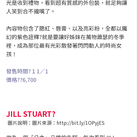
光是收到禮物，看到超有質感的外包裝，就足夠讓
人笑到合不攏嘴了。
內容物包含了腮紅、唇膏、以及亮彩粉，全都以魔
幻的紫色詮釋?就是要讓好姊妹在萬物蕭瑟的冬季
裡，成為那位最有光彩散發著閃閃動人的時尚女
孩！
發售時間?１1／1
價格??6,700
JILL STUART?
圖片說明：圖片來源：http://bit.ly/1OPyjES