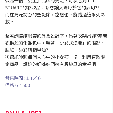
做為一個「公主」品牌的先驅，每次看到JILL
STUART的彩妝品，都會讓人驚呼於它的夢幻??
而在充滿詩意的聖誕節，當然也不能錯過這系列彩
妝。
繫著蝴蝶結緞帶的外盒設計下，吊著衣架吊飾?宛若
衣櫃般的化妝包中，裝著「少女式浪漫」的眼影、
腮紅、唇彩與指甲油?
彷彿能喚起每個人心中的小女孩一樣，利用這款限
定商品，讓妳的好姊妹們擁有最純真的幸福吧！
發售時間?１1／６
價格??7,500