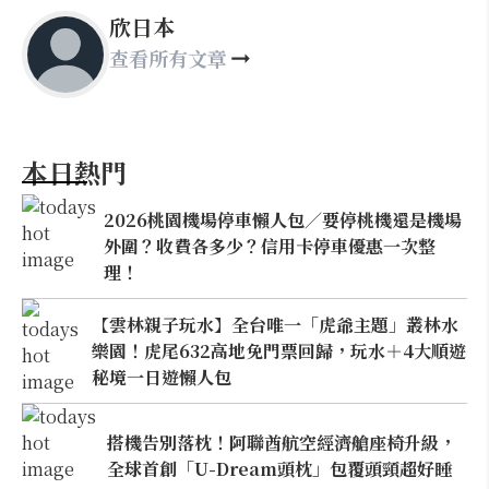
欣日本
查看所有文章
本日熱門
2026桃園機場停車懶人包／要停桃機還是機場
外圍？收費各多少？信用卡停車優惠一次整
理！
【雲林親子玩水】全台唯一「虎爺主題」叢林水
樂園！虎尾632高地免門票回歸，玩水＋4大順遊
秘境一日遊懶人包
搭機告別落枕！阿聯酋航空經濟艙座椅升級，
全球首創「U-Dream頭枕」包覆頭頸超好睡