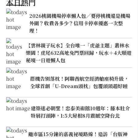
本日熱門
2026桃園機場停車懶人包／要停桃機還是機場
外圍？收費各多少？信用卡停車優惠一次整
理！
【雲林親子玩水】全台唯一「虎爺主題」叢林水
樂園！虎尾632高地免門票回歸，玩水＋4大順遊
秘境一日遊懶人包
搭機告別落枕！阿聯酋航空經濟艙座椅升級，
全球首創「U-Dream頭枕」包覆頭頸超好睡
建築迷必朝聖！忠泰美術館10週年：藤本壯介
特展打頭陣，1:5大屋根8月震撼空降台北
離市區15分鐘的嘉義祕境路線！造訪「台版神