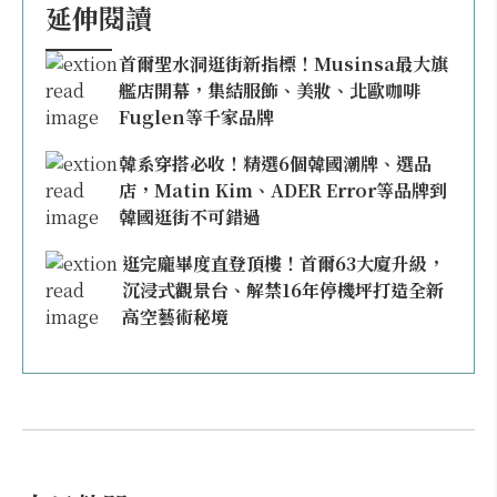
延伸閱讀
首爾聖水洞逛街新指標！Musinsa最大旗
艦店開幕，集結服飾、美妝、北歐咖啡
Fuglen等千家品牌
韓系穿搭必收！精選6個韓國潮牌、選品
店，Matin Kim、ADER Error等品牌到
韓國逛街不可錯過
逛完龐畢度直登頂樓！首爾63大廈升級，
沉浸式觀景台、解禁16年停機坪打造全新
高空藝術秘境