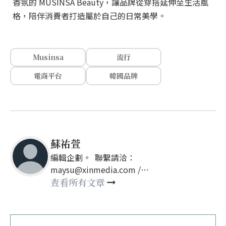
香氛的 MUSINSA Beauty，讓品牌從穿搭延伸至生活風
格，陪伴消費者打造屬於自己的日常美學。
Musinsa
流行
電商平台
韓國品牌
蘇祐萱
編輯企劃。 聯繫請洽：
maysu@xinmedia.com /
may860527@gmail.com
查看所有文章