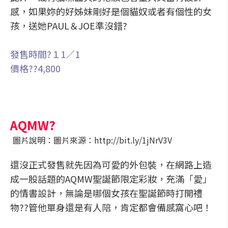
感，如果妳的好姊妹剛好是個貓奴或者有個性的女
孩，送她PAUL＆JOE準沒錯?
發售時間?１1／1
價格??4,800
AQMW?
圖片說明：圖片來源：http://bit.ly/1jNrV3V
還沒正式發售就先因為可愛的外包裝，在網路上造
成一股話題的AQMW聖誕節限定彩妝，充滿「愛」
的情書設計，無論是哪個女孩在聖誕節時打開禮
物??管他單身還是有人陪，肯定都會備感窩心吧！