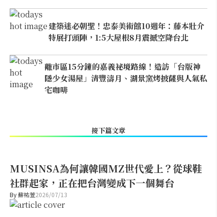
建築迷必朝聖！忠泰美術館10週年：藤本壯介
特展打頭陣，1:5大屋根8月震撼空降台北
離市區15分鐘的嘉義祕境路線！造訪「台版神
隱少女湯屋」清豐濤月、湖景窯烤披薩與人氣私
宅咖啡
接下篇文章
MUSINSA為何讓韓國MZ世代愛上？從球鞋
社群起家，正在把台灣變成下一個舞台
By
蘇祐萱
2026/07/13