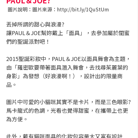
PAUL＆JOE?
圖片說明：圖片來源：http://bit.ly/1QuStUm
丟掉所謂的甜心與浪漫?
讓PAUL＆JOE幫妳戴上「面具」，去參加屬於閨蜜
們的聖誕派對吧！
2015聖誕彩妝中，PAUL＆JOE以面具舞會為主題，
由「羅密歐要帶著面具潛入舞會，去找尋茱麗葉的
身影」為發想（好浪漫啊！），設計出的限量商
品。
圖片中可愛的小貓咪其實不是卡片，而是三色眼影?
馬卡龍式的色調，光看也覺得甜蜜，在攜帶上也更
為方便。
此外，戴有貓咪面具的化妝包容量大又富有設計