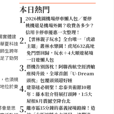
本日熱門
1
.
2026桃園機場停車懶人包／要停
桃機還是機場外圍？收費各多少？
信用卡停車優惠一次整理！
場實體建
2
.
【雲林親子玩水】全台唯一「虎爺
華夏科技
主題」叢林水樂園！虎尾632高地
師生跨年
免門票回歸，玩水＋4大順遊秘境
足了勁努
一日遊懶人包
3
.
搭機告別落枕！阿聯酋航空經濟艙
座椅升級，全球首創「U-Dream
，也須規
頭枕」包覆頭頸超好睡
4
.
地位於東
建築迷必朝聖！忠泰美術館10週
年：藤本壯介特展打頭陣，1:5大
屋根8月震撼空降台北
5
.
將會是思
離市區15分鐘的嘉義祕境路線！造