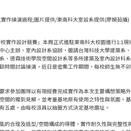
實作操演過程;圖片提供/東南科大室設系提供(廖婉茹攝)
跨校實作設計競賽」本周正式進駐東南科大校園進行1:1現
中心主辦、室內設計系協辦，邀請台灣科技大學建築系、
系、德霖技術學院空間設計系等多所建築及室內設計科系
餘時間討論操演，近日是密集工作期間，每校師生無不卯
要求參加團隊以有限經費完成實作為本次主要構想策略外
空間的獨到見解，並考量基地原有使用之特性與氛圍。基
有五處，由每校派員以抽籤方式決定基地選址。
能的合理及造型/空間構成的得體，實作耐久性與完整性