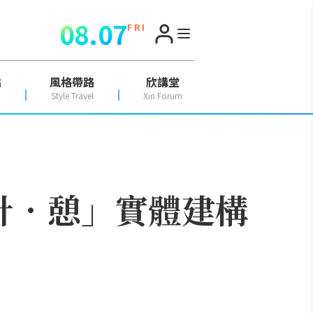
08.07
F R I
點
風格帶路
欣講堂
Style Travel
Xin Forum
設計．憩」實體建構