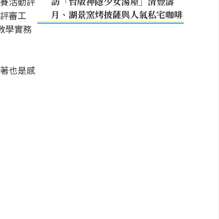
訪「台版神隱少女湯屋」清豐濤
賽活動評
月、湖景窯烤披薩與人氣私宅咖啡
評審工
教學實務
著也是感