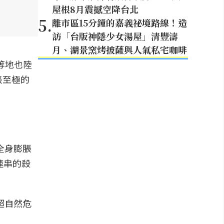
屋根8月震撼空降台北
5
.
離市區15分鐘的嘉義祕境路線！造
訪「台版神隱少女湯屋」清豐濤
月、湖景窯烤披薩與人氣私宅咖啡
等地也陸
悵至極的
全身膨脹
連串的殺
超自然危