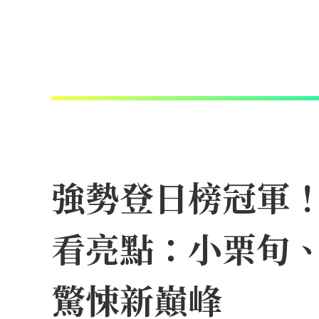
強勢登日榜冠軍！N
看亮點：小栗旬
驚悚新巔峰