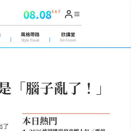
08.08
S A T
點
風格帶路
欣講堂
Style Travel
Xin Forum
心是「腦子亂了！」
本日熱門
出了