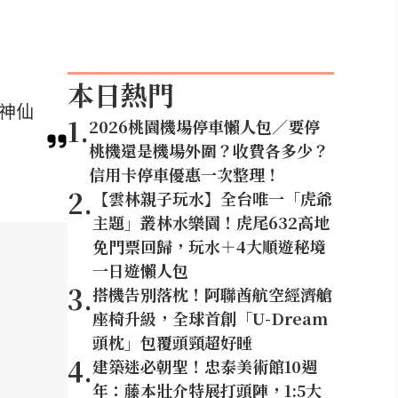
本日熱門
等神仙
1
.
2026桃園機場停車懶人包／要停
桃機還是機場外圍？收費各多少？
信用卡停車優惠一次整理！
2
.
【雲林親子玩水】全台唯一「虎爺
主題」叢林水樂園！虎尾632高地
免門票回歸，玩水＋4大順遊秘境
一日遊懶人包
3
.
搭機告別落枕！阿聯酋航空經濟艙
座椅升級，全球首創「U-Dream
頭枕」包覆頭頸超好睡
4
.
建築迷必朝聖！忠泰美術館10週
年：藤本壯介特展打頭陣，1:5大