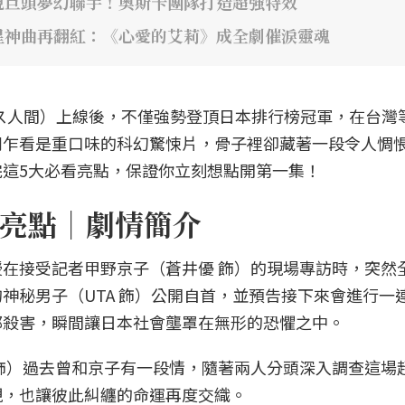
視巨頭夢幻聯手！奧斯卡團隊打造超強特效
星神曲再翻紅：《心愛的艾莉》成全劇催淚靈魂
》（ガス人間）上線後，不僅強勢登頂日本排行榜冠軍，在台灣
劇乍看是重口味的科幻驚悚片，骨子裡卻藏著一段令人惆
這5大必看亮點，保證你立刻想點開第一集！
亮點｜劇情簡介
在接受記者甲野京子（蒼井優 飾）的現場專訪時，突然
神秘男子（UTA 飾）公開自首，並預告接下來會進行一
都殺害，瞬間讓日本社會壟罩在無形的恐懼之中。
飾）過去曾和京子有一段情，隨著兩人分頭深入調查這場
現，也讓彼此糾纏的命運再度交織。