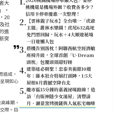
1
.
2026桃園機場停車懶人包／要停
者大
桃機還是機場外圍？收費各多少？
」。
信用卡停車優惠一次整理！
20
2
.
【雲林親子玩水】全台唯一「虎爺
及社
主題」叢林水樂園！虎尾632高地
的進
免門票回歸，玩水＋4大順遊秘境
新突
一日遊懶人包
3
.
搭機告別落枕！阿聯酋航空經濟艙
座椅升級，全球首創「U-Dream
頭枕」包覆頭頸超好睡
4
.
建築迷必朝聖！忠泰美術館10週
而造成，
年：藤本壯介特展打頭陣，1:5大
呈現如心
屋根8月震撼空降台北
5
.
離市區15分鐘的嘉義祕境路線！造
訪「台版神隱少女湯屋」清豐濤
是高峰期，
月、湖景窯烤披薩與人氣私宅咖啡
交際。目