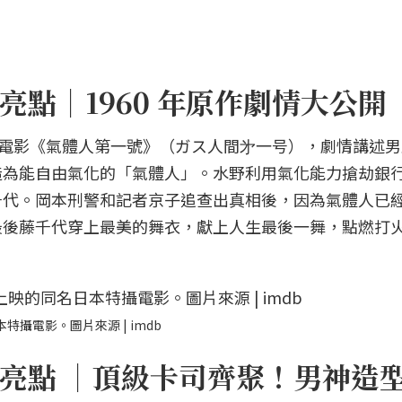
點｜1960 年原作劇情大公開
特攝電影《氣體人第一號》（ガス人間㐧一号），劇情講述
造為能自由氣化的「氣體人」。水野利用氣化能力搶劫銀
千代。岡本刑警和記者京子追查出真相後，因為氣體人已
最後藤千代穿上最美的舞衣，獻上人生最後一舞，點燃打
特攝電影。圖片來源 | imdb
亮點 ｜頂級卡司齊聚！男神造