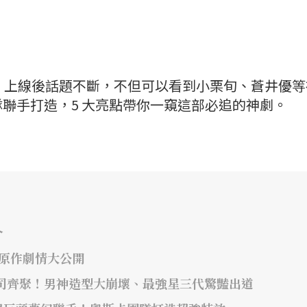
一號》上線後話題不斷，不但可以看到小栗旬、蒼井優
聯手打造，5 大亮點帶你一窺這部必追的神劇。
介
年原作劇情大公開
司齊聚！男神造型大崩壞、最強星三代驚豔出道