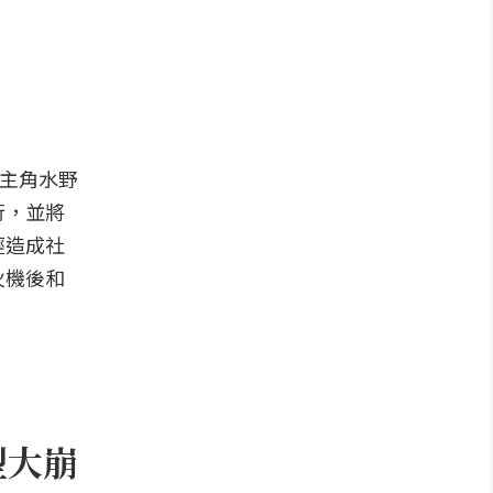
男主角水野
行，並將
經造成社
火機後和
型大崩