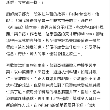
新鮮，食材都一樣。」
廚師幾乎都有一段啟迪味蕾的故事，Pellerin也有，他
說：「讓我覺得做菜是一件非常神奇的事，源自於
《Alinea》這本書，書裡有著分子料理、各式各樣的料理
照片與食譜，作者是一位患舌癌的天才廚師Alinea，卻能
獲得米其林的高評價，甚至還被評為美國最值得一試的
餐廳。這也讓我知道，即便不論發生什麼事，只要堅持
信念，奇妙、驚人的事，也就會隨之發生。」
喜歡嘗試新事物的主廚，曾到亞都麗緻天香樓學習中
菜，以中菜標準，烹飪出一道道杭州料理，如龍井蝦
仁、東坡肉等，而正因有如此的經歷，更激盪出不同法
式料理的想法，像是龍井蝦仁到了巴黎廳就變成龍井蝦
仁馬丁尼。使用分子料理的概念將龍井茶、醬油、紹興
酒做成風味晶球，再用馬丁尼杯盛裝，這種令人耳目一
新的創作方式，在Pellerin的菜單裡屢見不鮮，他說：