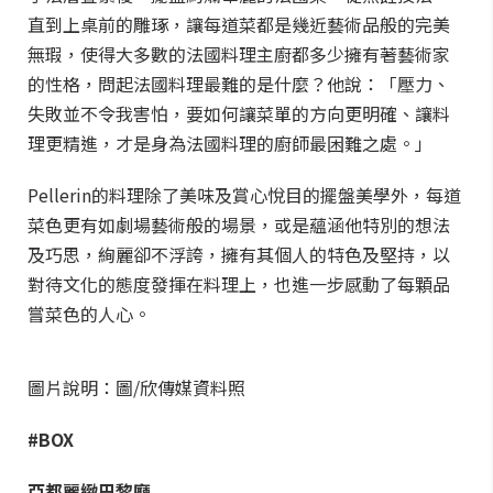
直到上桌前的雕琢，讓每道菜都是幾近藝術品般的完美
無瑕，使得大多數的法國料理主廚都多少擁有著藝術家
的性格，問起法國料理最難的是什麼？他說：「壓力、
失敗並不令我害怕，要如何讓菜單的方向更明確、讓料
理更精進，才是身為法國料理的廚師最困難之處。」
Pellerin的料理除了美味及賞心悅目的擺盤美學外，每道
菜色更有如劇場藝術般的場景，或是蘊涵他特別的想法
及巧思，絢麗卻不浮誇，擁有其個人的特色及堅持，以
對待文化的態度發揮在料理上，也進一步感動了每顆品
嘗菜色的人心。
圖片說明：圖/欣傳媒資料照
#BOX
亞都麗緻巴黎廳