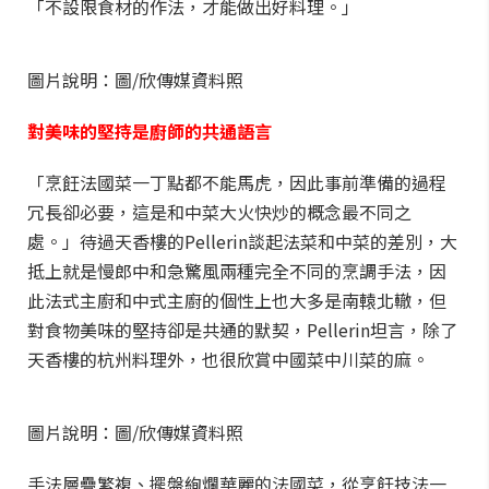
「不設限食材的作法，才能做出好料理。」
圖片說明：圖/欣傳媒資料照
對美味的堅持是廚師的共通語言
「烹飪法國菜一丁點都不能馬虎，因此事前準備的過程
冗長卻必要，這是和中菜大火快炒的概念最不同之
處。」待過天香樓的Pellerin談起法菜和中菜的差別，大
抵上就是慢郎中和急驚風兩種完全不同的烹調手法，因
此法式主廚和中式主廚的個性上也大多是南轅北轍，但
對食物美味的堅持卻是共通的默契，Pellerin坦言，除了
天香樓的杭州料理外，也很欣賞中國菜中川菜的麻。
圖片說明：圖/欣傳媒資料照
手法層疊繁複、擺盤絢爛華麗的法國菜，從烹飪技法一