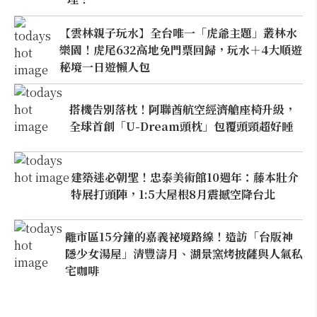
【雲林親子玩水】全台唯一「虎爺主題」叢林水
樂園！虎尾632高地免門票回歸，玩水＋4大順遊
秘境一日遊懶人包
搭機告別落枕！阿聯酋航空經濟艙座椅升級，
全球首創「U-Dream頭枕」包覆頭頸超好睡
建築迷必朝聖！忠泰美術館10週年：藤本壯介
特展打頭陣，1:5大屋根8月震撼空降台北
離市區15分鐘的嘉義祕境路線！造訪「台版神
隱少女湯屋」清豐濤月、湖景窯烤披薩與人氣私
宅咖啡