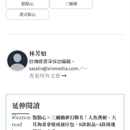
點點心
三麗鷗
港式點心
林芳如
欣傳媒資深採訪編輯。
sasalin@xinmedia.com／
happy21917@gmail.com
查看所有文章
延伸閱讀
點點心×三麗鷗夢幻聯名！人魚漢頓、大
耳狗喜拿變成豬仔包，8款新品+4款周邊