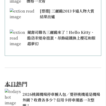
價格一次看
[票選] 三麗鷗2013卡通人物大賞
結果出爐
藏壽司聯名三麗鷗來了！Hello Kitty、
酷洛米變身扭蛋，吊飾磁鐵換上櫻花和服
超夢幻
本日熱門
2026桃園機場停車懶人包／要停桃機還是機場
外圍？收費各多少？信用卡停車優惠一次整
理！