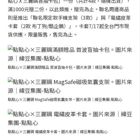
點心 X 三麗鷗盲抽卡包」一份（共計4款，隨機出貨），
滿1000元贈二份，以此類推，贈完為止。聯名周邊商品
則是推出「聯名限定款手機支架（3款）」與「電繡皮革
卡套（2款 布丁狗/酷企鵝）」，卡套7/17起全台門市現
貨供應，限量販售，售完為止。
點點心×三麗鷗滿額贈品 首波盲抽卡包。圖片來源｜緯豆集團-點點心
點點心×三麗鷗 MagSafe磁吸氣囊支架。圖片來源｜緯豆集團-點點心
點點心×三麗鷗 電繡皮革卡套。圖片來源｜緯豆集團-點點心