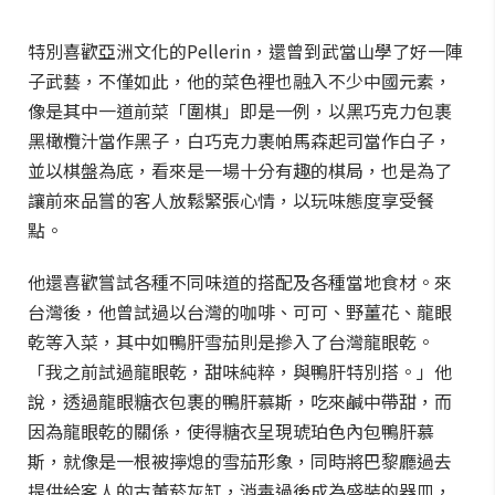
特別喜歡亞洲文化的Pellerin，還曾到武當山學了好一陣
子武藝，不僅如此，他的菜色裡也融入不少中國元素，
像是其中一道前菜「圍棋」即是一例，以黑巧克力包裹
黑橄欖汁當作黑子，白巧克力裹帕馬森起司當作白子，
並以棋盤為底，看來是一場十分有趣的棋局，也是為了
讓前來品嘗的客人放鬆緊張心情，以玩味態度享受餐
點。
他還喜歡嘗試各種不同味道的搭配及各種當地食材。來
台灣後，他曾試過以台灣的咖啡、可可、野薑花、龍眼
乾等入菜，其中如鴨肝雪茄則是摻入了台灣龍眼乾。
「我之前試過龍眼乾，甜味純粹，與鴨肝特別搭。」他
說，透過龍眼糖衣包裹的鴨肝慕斯，吃來鹹中帶甜，而
因為龍眼乾的關係，使得糖衣呈現琥珀色內包鴨肝慕
斯，就像是一根被擰熄的雪茄形象，同時將巴黎廳過去
提供給客人的古董菸灰缸，消毒過後成為盛裝的器皿，