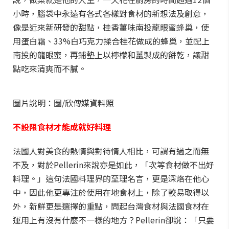
小時，腦袋中永遠有各式各樣對食材的新想法及創意，
像是近來新研發的甜點，桂香薑味南投龍眼蜜蜂巢，使
用蛋白霜、33%白巧克力揉合桂花做成的蜂巢，並配上
南投的龍眼蜜，再鋪墊上以檸檬和薑製成的餅乾，讓甜
點吃來清爽而不膩。
圖片說明：圖/欣傳媒資料照
不設限食材才能成就好料理
法國人對美食的熱情與對待情人相比，可謂有過之而無
不及，對於Pellerin來說亦是如此，「次等食材做不出好
料理。」這句法國料理界的至理名言，更是深烙在他心
中，因此他更專注於使用在地食材上，除了較易取得以
外，新鮮更是選擇的重點，問起台灣食材與法國食材在
運用上有沒有什麼不一樣的地方？Pellerin卻說：「只要