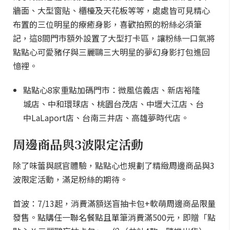
牆面、大型窗貼、櫃檯及天花板等等，處處皆可見精心
布置的三位明星的療癒身影，喜歡拍照的粉絲必須筆
記，這8間門市額外設置了大型打卡區，讓粉絲一口氣將
點點心可愛豬仔與三麗鷗三大明星的夢幻身影打包進回
憶裡。
點點心8家重點加碼門市：微風信義店、新店裕隆
城店、中和環球店、桃園台茂店、中壢大江店、台
中LaLaport店、台南三井店、高雄夢時代店。
周邊商品與3波限定活動
除了味蕾與感官體驗，點點心也規劃了精緻周邊商品與3
波限定活動，滿足粉絲的期待。
首波：7/13起，消費滿額送盲抽卡包+軟萌周邊商品限量
發售。點購任一聯名餐點且單筆消費滿500元，即贈「點