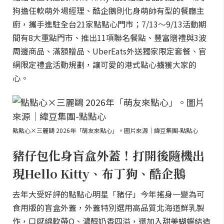
狗擔任軟萌外場經理、酷企鵝則化身萌帥有型的餐廳主
廚，攜手進駐全台21家點點心門市；7/13～9/13活動期
間有8大重點門市、推出11項聯名餐點、豐富贈禮與3波
周邊商品、滿額贈品、UberEats外送獨家限定套餐、官
網限定禮盒活動規劃，讓可愛的港式點心擄獲大家的
心。
點點心×三麗鷗 2026年「萌友來點心」。圖片來源｜緯豆集團-點點心
豬仔包化身盲盒外蓋！打開後隨機出
現Hello Kitty、布丁狗、酷企鵝
去年大受好評的點點心明星「豬仔」今年搖身一變為可
食用版的盲盒外蓋，外蓋特別選用高品質北海道鮮乳製
作，口感綿軟帶Q、濃醇奶香四溢，還加入甜美蝴蝶結造