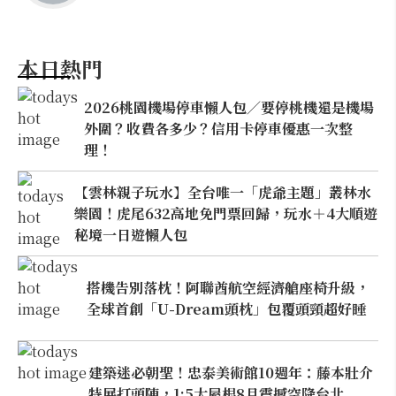
本日熱門
2026桃園機場停車懶人包／要停桃機還是機場
外圍？收費各多少？信用卡停車優惠一次整
理！
【雲林親子玩水】全台唯一「虎爺主題」叢林水
樂園！虎尾632高地免門票回歸，玩水＋4大順遊
秘境一日遊懶人包
搭機告別落枕！阿聯酋航空經濟艙座椅升級，
全球首創「U-Dream頭枕」包覆頭頸超好睡
建築迷必朝聖！忠泰美術館10週年：藤本壯介
特展打頭陣，1:5大屋根8月震撼空降台北