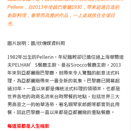
Pellerin，自2013年坐鎮巴黎廳1930，帶來超過百道的
創新料理，奢華而高雅的作品，一上桌就抓住全場目
光。
圖片說明：圖/欣傳媒資料照
1982年出生的Pellerin，年紀雖輕卻已擔任過上海華爾道
夫PELHAM’S餐廳主廚、曼谷Sirocco餐廳主廚，2013
年來到亞都麗緻巴黎廳，就帶來令人驚豔的創意法式料
理，為亞都麗緻帶來一番全新的氣象。巴黎廳已開幕超
過30年，一直以來都是傳統法式料理的領頭羊，也都是
世界各地的政商名流來台時聚餐的地點，包括世界三大
男高音之一的帕華洛帝、著名鋼琴家郎朗等都曾到此用
餐，因此巴黎廳一直以來都是亞都麗緻的重點餐廳。
每道菜都是人生縮影