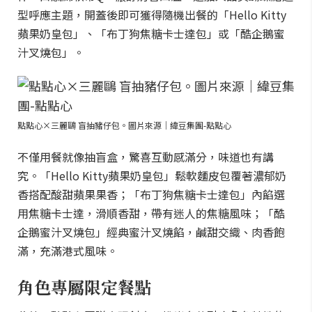
型呼應主題，開蓋後即可獲得隨機出餐的「Hello Kitty
蘋果奶皇包」、「布丁狗焦糖卡士達包」或「酷企鵝蜜
汁叉燒包」。
點點心×三麗鷗 盲抽豬仔包。圖片來源｜緯豆集團-點點心
不僅用餐就像抽盲盒，驚喜互動感滿分，味道也有講
究。「Hello Kitty蘋果奶皇包」鬆軟麵皮包覆著濃郁奶
香搭配酸甜蘋果果香；「布丁狗焦糖卡士達包」內餡選
用焦糖卡士達，滑順香甜，帶有迷人的焦糖風味；「酷
企鵝蜜汁叉燒包」經典蜜汁叉燒餡，鹹甜交織、肉香飽
滿，充滿港式風味。
角色專屬限定餐點