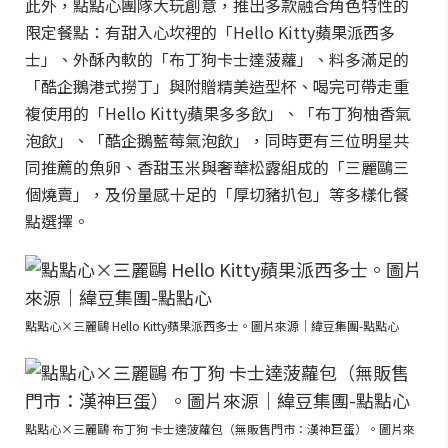
此外，點點心團隊大玩創意，推出多款融合角色特性的
限定餐點：有甜入心坎裡的「Hello Kitty蘋果派西多
士」、外酥內軟的「布丁狗卡士達菠蘿」、料多滿足的
「酷企鵝港式撈丁」與附贈精美造型杯、喝完可帶走重
複使用的「Hello Kitty蘋果多多飲」、「布丁狗柚香氣
泡飲」、「酷企鵝藍莓氣泡飲」，同時更有三位明星共
同推薦的魚卵、香甜玉米與奢華松露組成的「三麗鷗三
個燒賣」，及份量感十足的「厚切豬扒包」等多樣化餐
點選擇。
點點心×三麗鷗 Hello Kitty蘋果派西多士。圖片來源｜緯豆集團-點點心
點點心×三麗鷗 布丁狗 卡士達菠蘿包（無販售門市：漢神巨蛋）。圖片來