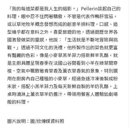
「我的每道菜都是我人生的縮影。」Pellerin談起自己的
料理，眼中忍不住閃著驕傲，不管是代表作鴨肝雪茄，
或以草地牧羊概念發想而成的創意羊排料理，口感、造
型幾乎都在意料之外。喜愛旅遊的他，透過遊歷世界各
國激發做菜的靈感，他說：「生活就是不斷地冒險與挑
戰。」透過不同文化的洗禮，他所製作出的菜色就更富
有豔麗的色彩，像是小麥草羔羊菲力搭新鮮羊乳酪，就
是主廚具體呈現春季在法國山谷間看到小羊在綠草間穿
梭、空氣中飄散著青草香及薰衣草香氣的景象，特別選
用在廚房內自己種植的小麥草，經過急速冷凍後製成粉
末狀，搭配小羔羊菲力及每天新鮮自製的羊奶乳酪，上
桌時澆淋上薰衣草羊奶醬汁，帶領用餐客人體驗如劇場
般的料理。
圖片說明：圖/欣傳媒資料照