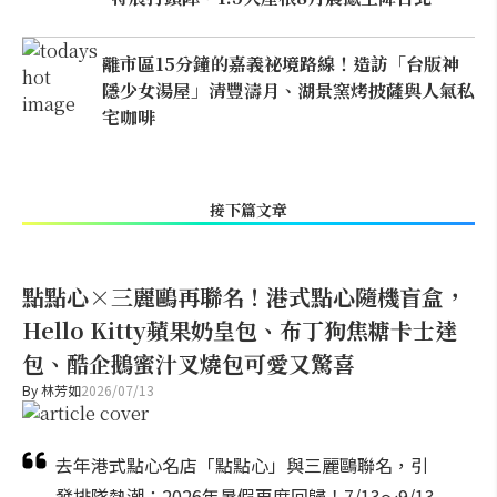
離市區15分鐘的嘉義祕境路線！造訪「台版神
隱少女湯屋」清豐濤月、湖景窯烤披薩與人氣私
宅咖啡
接下篇文章
點點心×三麗鷗再聯名！港式點心隨機盲盒，
Hello Kitty蘋果奶皇包、布丁狗焦糖卡士達
包、酷企鵝蜜汁叉燒包可愛又驚喜
By
林芳如
2026/07/13
去年港式點心名店「點點心」與三麗鷗聯名，引
發排隊熱潮；2026年暑假再度回歸！7/13～9/13