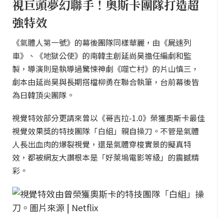
視巨頭夢幻聯手！奧斯卡團隊打造超
強特效
《氣體人第一號》的幕後團隊同樣華麗，由《屍速列
車》、《地獄公使》的南韓主創延尚昊擔任編劇和監
製，導演則是執導過驚悚神劇《噬亡村》的片山慎三，
劇本由延尚昊與長期搭檔柳勇在聯合執筆，台前幕後皆
為日韓頂尖團隊。
視覺特效部分更請來曾以《哥吉拉-1.0》榮獲奧斯卡最佳
視覺效果獎的特技團隊「白組」親自操刀。不管是氣體
人長出血肉的爆裂視覺，還是氣體穿梭實景的擬真特
效，都被網友大讚根本是「好萊塢電影等級」的震撼精
彩。