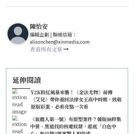
陳怡安
編輯企劃 | 聯絡信箱：
alisonchen@xinmedia.com
查看所有文章
延伸閱讀
Y2K粉紅風暴來襲！《金法尤物》前傳
《艾兒》帶你重回法律女王高中時期，致敬
原版彩蛋、必看亮點一次看
《氣體人第一號》有原型案件？韓版納粹集
中營、黑道找的核電奴隸，起底「白色中
心」和日韓2慘案驚人相似處