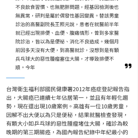
不良飲食習慣、也無肥胖問題，經基因檢測後也
無異常，研判是屬於偶發性基因變異。替該男童
診治的高醫副院長王照元說，患者在就醫前半年
就已經出現排便、血便、腹痛情形，曾到多家醫
院診治，皆以為是便祕、消化不良造成。幾個月
前因多天沒有大便，到高醫就診，沒想到是有顆
兵乓球大的惡性腫瘤塞住大腸，才導致排便不
順。今年
台灣衛生福利部國民健康署2012年癌症登記報告指
出，大腸癌已連續七年佔居第一，並且有年輕化趨
勢，現在還出現10歲案例。高雄有一位10歲男童，
因解不出大便以為只是便秘，結果就醫檢查發現，
有顆大小如乒乓球的惡性腫瘤堵住大腸，確診為較
晚期的第三期腸癌，為國內報告紀錄中年紀最小的