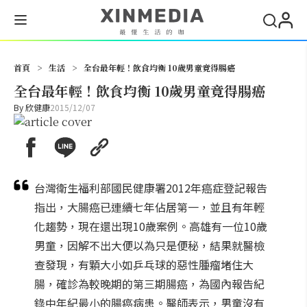
搜尋
首頁
>
生活
>
全台最年輕！飲食均衡 10歲男童竟得腸癌
全台最年輕！飲食均衡 10歲男童竟得腸癌
By
欣健康
2015/12/07
台灣衛生福利部國民健康署2012年癌症登記報告
指出，大腸癌已連續七年佔居第一，並且有年輕
化趨勢，現在還出現10歲案例。高雄有一位10歲
男童，因解不出大便以為只是便秘，結果就醫檢
查發現，有顆大小如乒乓球的惡性腫瘤堵住大
腸，確診為較晚期的第三期腸癌，為國內報告紀
錄中年紀最小的腸癌病患。醫師表示，男童沒有