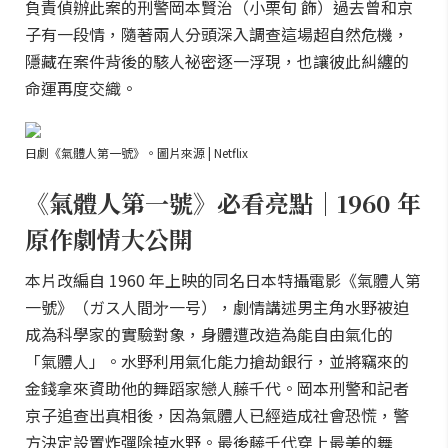
負責偵辦此案的刑警岡本賢治（小栗旬 飾）過去曾和京
子有一段情，隨著兩人分頭深入調查這場超自然危機，
隱藏在案件背後的駭人祕密逐一浮現，也讓彼此糾纏的
命運再度交織。
日劇《氣體人第一號》。圖片來源 | Netflix
《氣體人第一號》必看亮點｜1960 年
原作劇情大公開
本片改編自 1960 年上映的同名日本特攝電影《氣體人第
一號》（ガス人間㐧一号），劇情講述男主角水野被迫
成為科學家的實驗對象，身體遭改造為能自由氣化的
「氣體人」。水野利用氣化能力搶劫銀行，並將竊來的
金錢拿來資助他的舞蹈家戀人藤千代。岡本刑警和記者
京子追查出真相後，因為氣體人已經造成社會恐慌，警
方決定設置炸彈除掉水野。最後藤千代穿上最美的舞