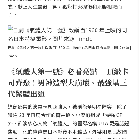
衣，獻上人生最後一舞，點燃打火機後和水野相擁而
亡。
日劇《氣體人第一號》改編自1960 年上映的同名日本特攝電影。圖片來源 |
imdb
《氣體人第一號》必看亮點 ｜頂級卡
司齊聚！男神造型大崩壞、最強星三
代驚豔出道
這部影集的演員卡司超強大，被稱為全明星陣容。除了
暌違 23 年再度合作的蒼井優、小栗旬組成「最強 CP」
外，飾演核心人物「氣體人」的國際名模 UTA 更是話題
焦點，他的爸爸是日本影帝本木雅弘，外婆則是已故國