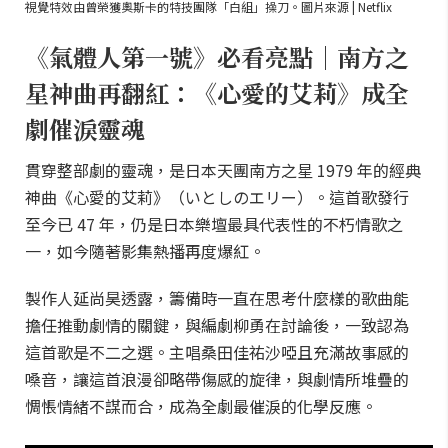
視覺特效由曾榮獲奧斯卡的特技團隊「白組」操刀。圖片來源 | Netflix
《氣體人第一號》必看亮點｜南方之
星神曲再翻紅：《心愛的艾莉》成全
劇催淚靈魂
貫穿整部劇的靈魂，是日本天團南方之星 1979 年的經典
神曲《心愛的艾莉》（いとしのエリー）。這首歌發行
至今已 47 年，仍是日本樂壇最具代表性的不朽情歌之
一，如今隨著影集熱播再度爆紅。
製作人延尚昊透露，籌備時一直在思考什麼樣的歌曲能
擔任推動劇情的關鍵，與編劇柳勇在討論後，一致認為
這首歌是不二之選。主唱桑田佳祐沙啞且充滿故事感的
嗓音，讓這首浪漫卻略帶傷感的旋律，與劇情所堆疊的
惆悵情緒不謀而合，成為全劇最催淚的化學反應。