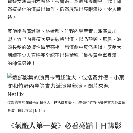
寶級女演員樹木希林，被譽為日本最強最帥星三代！雖
然這是他的演員出道作，仍然展現出亮眼演技，令人期
待。
其他還有廣瀨鈴、林遣都、竹野內豐等實力派演員加
盟，竹野內豐這次更是破格出演，以凸額頭、無眉、油
頭長髮的破壞性造型亮相，飾演劇中反派黑道，反差大
到讓不少人直呼完全認不出是號稱「最後黃金單身漢」
的帥氣男神！
這部影集的演員卡司超強大，包括蒼井優、小栗旬和竹野內豐等實力派演員
參演。圖片來源 | Netflix
《氣體人第一號》必看亮點｜日韓影