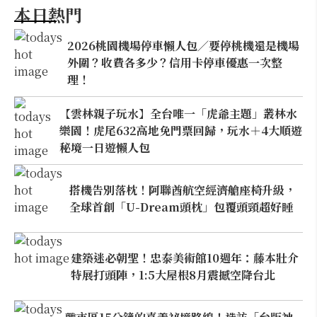
本日熱門
2026桃園機場停車懶人包／要停桃機還是機場
外圍？收費各多少？信用卡停車優惠一次整
理！
【雲林親子玩水】全台唯一「虎爺主題」叢林水
樂園！虎尾632高地免門票回歸，玩水＋4大順遊
秘境一日遊懶人包
搭機告別落枕！阿聯酋航空經濟艙座椅升級，
全球首創「U-Dream頭枕」包覆頭頸超好睡
建築迷必朝聖！忠泰美術館10週年：藤本壯介
特展打頭陣，1:5大屋根8月震撼空降台北