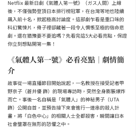
Netflix 最新日劇《氣體人第一號》（ガス人間）上線
後，不僅強勢登頂日本排行榜冠軍，在台灣等地也陸續
飆入前十名，掀起極高討論度。這部劇乍看是重口味的
科幻驚悚片，骨子裡卻藏著一段令人惆悵至極的宿命悲
劇。還在猶豫要不要追嗎？先看完這5大必看亮點，保證
你立刻想點開第一集！
《氣體人第一號》必看亮點｜劇情簡
介
故事從一場直播節目開始說起，一名教授在接受記者甲
野京子（蒼井優 飾）的現場專訪時，突然全身膨脹爆炸
而亡。事後一名自稱是「氣體人」的神秘男子（UTA
飾）公開自首，並預告接下來會進行一連串的殺人計
畫，將「白色中心」的相關人士全都殺害，瞬間讓日本
社會壟罩在無形的恐懼之中。