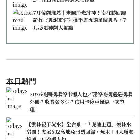
7月韓劇推薦｜未開播先封神！南柱赫回歸
新作《鬼謎東宮》攜手盧允瑞勇闖鬼界，7
月必追神劇大盤點
本日熱門
2026桃園機場停車懶人包／要停桃機還是機場
外圍？收費各多少？信用卡停車優惠一次整
理！
【雲林親子玩水】全台唯一「虎爺主題」叢林水
樂園！虎尾632高地免門票回歸，玩水＋4大順遊
秘境一日遊懶人包