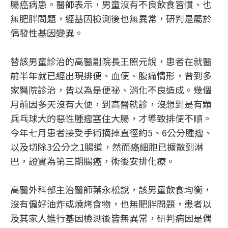
腸癌病患。醫師表示，男童沒有不良飲食習慣、也
無肥胖問題，經基因檢測後也無異常，研判是屬於
偶發性基因變異。
替該男童診治的高醫副院長王照元說，患者在就醫
前半年就已經出現排便、血便、腹痛情形，曾到多
家醫院診治，皆以為是便祕、消化不良造成。幾個
月前因多天沒有大便，到高醫就診，沒想到是有顆
兵乓球大的惡性腫瘤塞住大腸，才導致排便不順。
今年七月患者接受手術摘掉直徑約5、6公分腫瘤、
以及切除3公分之1腸道，然而癌細胞已擴散到淋
巴，證實為第三期腸癌，術後安排化療。
高醫外科部主治醫師葉永松說，該男童飲食均衡，
沒有偏好油炸或燒烤食物，也無肥胖問題，患者以
及其家人進行基因檢測後皆無異常，研判病因是偶