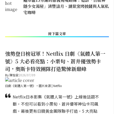
離市區15分鐘的嘉義祕境路線！造訪「台版神
隱少女湯屋」清豐濤月、湖景窯烤披薩與人氣私
宅咖啡
接下篇文章
強勢登日榜冠軍！Netflix 日劇《氣體人第一
號》5 大必看亮點：小栗旬、蒼井優強勢卡
司，奧斯卡特效團隊打造驚悚新巔峰
By
陳怡安
2026/07/09
日劇《氣體人第一號》。圖片來源 | Netflix
Netflix日本影集《氣體人第一號》上線後話題不
斷，不但可以看到小栗旬、蒼井優等神仙卡司飆
戲，幕後更有日韓黃金團隊聯手打造，5 大亮點