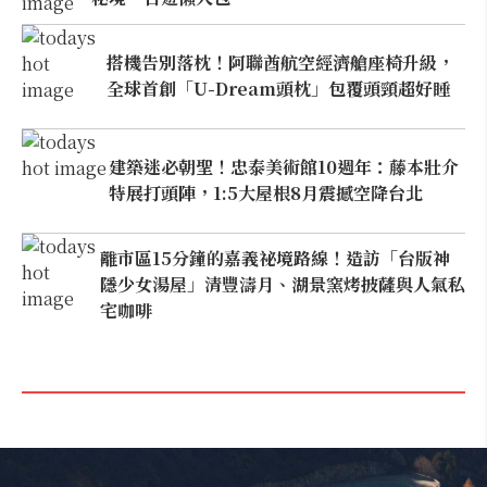
搭機告別落枕！阿聯酋航空經濟艙座椅升級，
全球首創「U-Dream頭枕」包覆頭頸超好睡
建築迷必朝聖！忠泰美術館10週年：藤本壯介
特展打頭陣，1:5大屋根8月震撼空降台北
離市區15分鐘的嘉義祕境路線！造訪「台版神
隱少女湯屋」清豐濤月、湖景窯烤披薩與人氣私
宅咖啡