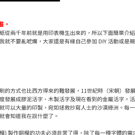
水畫。
紙從兩千年前就是用印表機生出來的，所以下面簡單介紹
就不要亂唬爛，大家還是有緣自己參加 DIY 活動或是
刷的方式也比西方得來的難發展，11世紀時（宋朝）發
度發展成膠泥活字、木製活字及現在看到的金屬活字。活
就可以大量的印製，宛如拯救抄寫人士的沙漠綠洲。每一
就會知道我在說什麼了。
模) 製作銅模的功夫必須非常了得，除了每一種字體的需