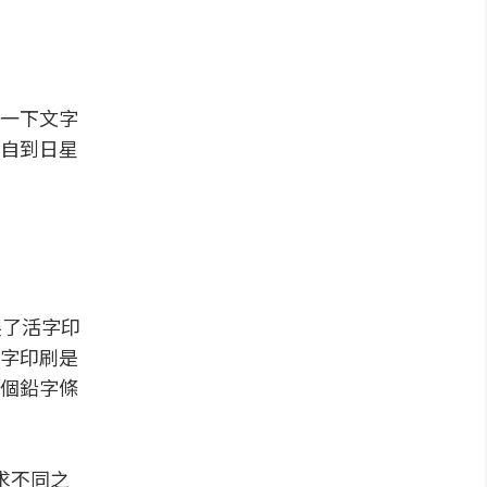
一下文字
親自到日星
展了活字印
字印刷是
個鉛字條
求不同之