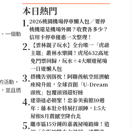
本日熱門
1
.
2026桃園機場停車懶人包／要停
桃機還是機場外圍？收費各多少？
、一個動
信用卡停車優惠一次整理！
2
.
【雲林親子玩水】全台唯一「虎爺
主題」叢林水樂園！虎尾632高地
免門票回歸，玩水＋4大順遊秘境
一日遊懶人包
3
.
搭機告別落枕！阿聯酋航空經濟艙
的活動，
座椅升級，全球首創「U-Dream
，並且透
頭枕」包覆頭頸超好睡
4
.
建築迷必朝聖！忠泰美術館10週
年：藤本壯介特展打頭陣，1:5大
屋根8月震撼空降台北
5
.
離市區15分鐘的嘉義祕境路線！造