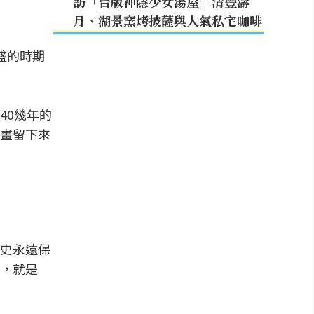
訪「台版神隱少女湯屋」清豐濤
月、湖景窯烤披薩與人氣私宅咖啡
盛的時期
40幾年的
畫留下來
史永遠保
，就是