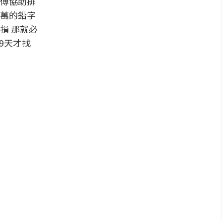
傅協助排
萬的鉛字
損 那就必
9天才找