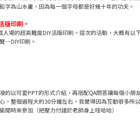
鉛字為山水畫，因為每一個字母都是好幾十年的功夫。
IY活版印刷。
驗成人場的超高難度DIY活版印刷。這次的活動，大概有以
─DIY印刷。
潑的以可愛PPT的形式介紹，再搭配QA問答讓每個小朋
心，整個過程大約30分鐘左右，我覺得因為互動很多所
偷閒時來參加（把壓力付諸於老師身上哇哈哈）