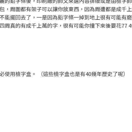
麗的鉛字條後，印刷廠的師父來選內容排版或是由檢字師
包，周圍都有架子可以讓你放東西，因為周遭都是成千上
不能擺回去了，一是因為鉛字條一掉到地上很有可能有磨
周真的有成千上萬的字，很有可能你撞下來後要花77 4
必使用檢字盒。 （這些檢字盒也是有40幾年歷史了呢）