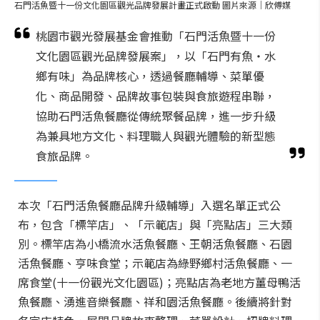
石門活魚暨十一份文化園區觀光品牌發展計畫正式啟動 圖片來源｜欣傅媒
桃園市觀光發展基金會推動「石門活魚暨十一份
文化園區觀光品牌發展案」，以「石門有魚・水
鄉有味」為品牌核心，透過餐廳輔導、菜單優
化、商品開發、品牌故事包裝與食旅遊程串聯，
協助石門活魚餐廳從傳統聚餐品牌，進一步升級
為兼具地方文化、料理職人與觀光體驗的新型態
食旅品牌。
本次「石門活魚餐廳品牌升級輔導」入選名單正式公
布，包含「標竿店」、「示範店」與「亮點店」三大類
別。標竿店為小橋流水活魚餐廳、王朝活魚餐廳、石園
活魚餐廳、亨味食堂；示範店為綠野鄉村活魚餐廳、一
席食堂(十一份觀光文化園區)；亮點店為老地方薑母鴨活
魚餐廳、湧進音樂餐廳、祥和園活魚餐廳。後續將針對