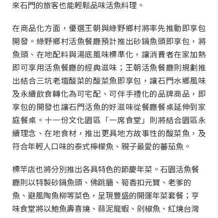
來石門的旅客也能輕鬆品味活魚料理。
在商品化方面，優選王朝與綠野鄉村將率先推動即享包
開發。綠野鄉村活魚餐廳預計推出砂鍋魚頭即享包，將
魚頭、在地配料與湯底風味標準化，讓消費者在家加熱
即可享用活魚餐廳的經典滋味；王朝活魚餐廳則規劃推
出結合三坑老壇酸菜的酸菜魚即享包，讓石門水鄉風味
及永續飲食轉化為可宅配、可伴手禮化的品牌商品，即
享包的開發也讓石門活魚的好滋味從餐廳餐桌延伸到家
庭餐桌。十一份文化園區「一席食堂」則將結合園區永
續理念、在地食材，推出更具地方故事性的酸菜魚，及
符合年輕人口味的泰式檸檬魚、親子最愛的蕃茄魚。
標竿店也將分別推出各具特色的節慶年菜。石園活魚餐
廳則以特製砂鍋魚頭、佛跳牆、筍香扣元寶、老爹的
魚、避風陶魚柳等菜色，呈現豐盛的開運年菜套餐；亨
味食堂將以鮑魚壽喜燒、蒜泥龍蝦、剁椒魚、紅燒台灣