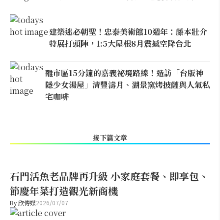
建築迷必朝聖！忠泰美術館10週年：藤本壯介
特展打頭陣，1:5大屋根8月震撼空降台北
離市區15分鐘的嘉義祕境路線！造訪「台版神
隱少女湯屋」清豐濤月、湖景窯烤披薩與人氣私
宅咖啡
接下篇文章
石門活魚老品牌再升級 小家庭套餐、即享包、
節慶年菜打造觀光新商機
By
欣傳媒
2026/07/07