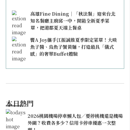
高雄Fine Dining｜「秋法餐」迎來台北
知名餐廳主廚邱一中，開箱全新夏季菜
單，把港都夏天端上餐桌
饗A Joy攜手江振誠推夏季限定菜單！大啖
魚子醬、烏魚子蟹黃麵，打造最具「儀式
感」的奢華Buffet體驗
本日熱門
2026桃園機場停車懶人包／要停桃機還是機場
外圍？收費各多少？信用卡停車優惠一次整
理！