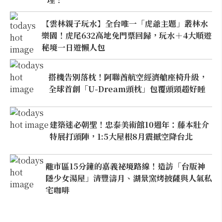
【雲林親子玩水】全台唯一「虎爺主題」叢林水
樂園！虎尾632高地免門票回歸，玩水＋4大順遊
秘境一日遊懶人包
搭機告別落枕！阿聯酋航空經濟艙座椅升級，
全球首創「U-Dream頭枕」包覆頭頸超好睡
建築迷必朝聖！忠泰美術館10週年：藤本壯介
特展打頭陣，1:5大屋根8月震撼空降台北
離市區15分鐘的嘉義祕境路線！造訪「台版神
隱少女湯屋」清豐濤月、湖景窯烤披薩與人氣私
宅咖啡