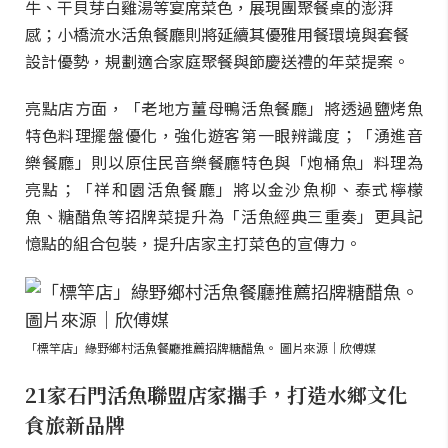
牛、干貝芽白雞湯等宴席菜色，展現團聚餐桌的澎湃
感；小橋流水活魚餐廳則將延續其優雅用餐環境與套餐
設計優勢，規劃適合家庭聚餐與節慶送禮的年菜提案。
亮點店方面，「老地方薑母鴨活魚餐廳」將透過鹽烤魚
特色料理擺盤優化，強化遊客第一眼辨識度；「湧進音
樂餐廳」則以原住民音樂餐廳特色與「炮桶魚」料理為
亮點；「祥和園活魚餐廳」將以金沙魚柳、泰式檸檬
魚、糖醋魚等招牌菜提升為「活魚經典三重奏」更具記
憶點的組合包裝，提升店家主打菜色的宣傳力。
「標竿店」綠野鄉村活魚餐廳推薦招牌糖醋魚。 圖片來源｜欣傅媒
21家石門活魚聯盟店家攜手，打造水鄉文化
食旅新品牌