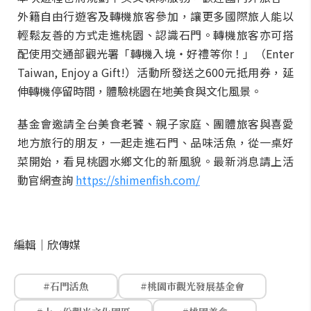
外籍自由行遊客及轉機旅客參加，讓更多國際旅人能以
輕鬆友善的方式走進桃園、認識石門。轉機旅客亦可搭
配使用交通部觀光署「轉機入境・好禮等你！」（Enter
Taiwan, Enjoy a Gift!）活動所發送之600元抵用券，延
伸轉機停留時間，體驗桃園在地美食與文化風景。
基金會邀請全台美食老饕、親子家庭、團體旅客與喜愛
地方旅行的朋友，一起走進石門、品味活魚，從一桌好
菜開始，看見桃園水鄉文化的新風貌。最新消息請上活
動官網查詢
https://shimenfish.com/
編輯｜
欣傳媒
#石門活魚
#桃園市觀光發展基金會