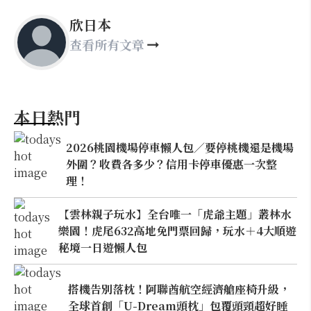
欣日本
查看所有文章
本日熱門
2026桃園機場停車懶人包／要停桃機還是機場
外圍？收費各多少？信用卡停車優惠一次整
理！
【雲林親子玩水】全台唯一「虎爺主題」叢林水
樂園！虎尾632高地免門票回歸，玩水＋4大順遊
秘境一日遊懶人包
搭機告別落枕！阿聯酋航空經濟艙座椅升級，
全球首創「U-Dream頭枕」包覆頭頸超好睡