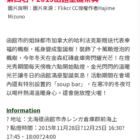
圖片說明：圖片來源：Flikcr CC授權作者Hajime
Mizuno
函館市的姐妹都市加拿大的哈利法克斯贈送代表幸
福的楓樹，搖身變成聖誕樹！裝飾了十萬顆燈泡的
楓樹，今年冬天在金森紅磚倉庫旁閃耀光芒！在燈
光秀期間每天傍晚六點開始點燈，金光閃閃的溫暖
光芒讓冬日的函館滿是聖誕氣息！活動期間在會場
內還有特別設置的「soup bar」，在寒冷的冬夜可
以喝杯熱湯溫暖身心。還會施放煙火喔！
Information
? 地址：北海道函館市赤レンガ倉庫群前海上
? 點燈時間：2015年11月28日?12月25日 16:30?
17:45、18:00?24:00