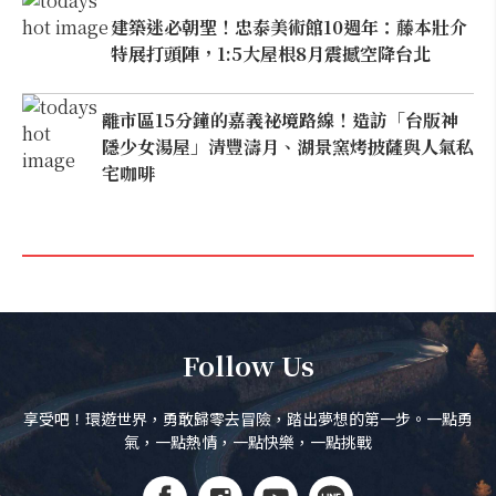
建築迷必朝聖！忠泰美術館10週年：藤本壯介
特展打頭陣，1:5大屋根8月震撼空降台北
離市區15分鐘的嘉義祕境路線！造訪「台版神
隱少女湯屋」清豐濤月、湖景窯烤披薩與人氣私
宅咖啡
Follow Us
享受吧！環遊世界，勇敢歸零去冒險，踏出夢想的第一步。一點勇
氣，一點熱情，一點快樂，一點挑戰