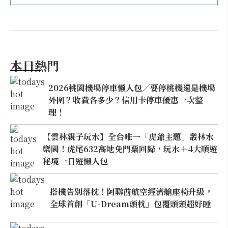
本日熱門
2026桃園機場停車懶人包／要停桃機還是機場
外圍？收費各多少？信用卡停車優惠一次整
理！
【雲林親子玩水】全台唯一「虎爺主題」叢林水
樂園！虎尾632高地免門票回歸，玩水＋4大順遊
秘境一日遊懶人包
搭機告別落枕！阿聯酋航空經濟艙座椅升級，
全球首創「U-Dream頭枕」包覆頭頸超好睡