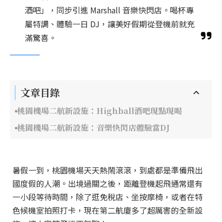
酒吧」，同步引進 Marshall 音樂快閃店。喝杯專
屬特調、體驗一日 DJ，讓美好假期從登機前就充
滿驚喜。
文章目錄
桃園機場二航新設施：Highball酒吧現點現喝
桃園機場二航新設施：音樂快閃店體驗當DJ
暑假一到，桃園機場天天熱鬧滾滾，到處都是準備飛出
國度假的人潮。出境過關之後，距離登機起飛通常還有
一小段等待時間，除了逛免稅店、坐按摩椅，或者在特
色候機室拍照打卡，現在第二航廈多了超厲害的全新設