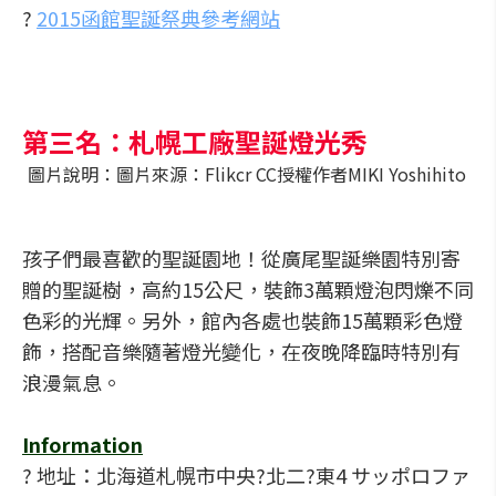
?
2015函館聖誕祭典參考網站
第三名：札幌工廠聖誕燈光秀
圖片說明：圖片來源：Flikcr CC授權作者MIKI Yoshihito
孩子們最喜歡的聖誕園地！從廣尾聖誕樂園特別寄
贈的聖誕樹，高約15公尺，裝飾3萬顆燈泡閃爍不同
色彩的光輝。另外，館內各處也裝飾15萬顆彩色燈
飾，搭配音樂隨著燈光變化，在夜晚降臨時特別有
浪漫氣息。
Information
? 地址：北海道札幌市中央?北二?東4 サッポロファ