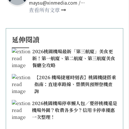
maysu@xinmedia.com /
may860527@gmail.com
查看所有文章
延伸閱讀
2026桃園機場最新「第三航廈」美食更
新！第一航廈、第二航廈、第三航廈美食
餐廳全攻略
【2026 機場捷運時刻表】桃園機捷搭乘
指南：直達車路線、票價與預辦登機查
詢
2026桃園機場停車懶人包／要停桃機還是
機場外圍？收費各多少？信用卡停車優惠
一次整理！