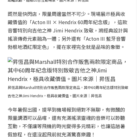
既然是快閃店，限量周邊當然不可少。現場展示極具收
藏價值的「Acton III × Hendrix 60周年紀念版」，這款
音響特別向吉他之神 Jimi Hendrix 致敬，將經典設計與
搖滾傳奇元素融為一體；另外還有「Acton III 藍牙音響
勃根地酒紅限定色」，擺在家裡完全就是品味的象徵。
昇恆昌與Marshall特別合作販售兩款限定商品，其中60周年紀念版特別致敬
吉他之神Jimi Hendrix，極具收藏價值。圖片來源｜昇恆昌
今年暑假出國，提早到機場報到絕對不無聊，有微醺的
限量調酒可以品嚐，還有充滿搖滾靈魂的音樂可以聆聽
互動，不僅讓等飛機的時光變得多元精彩，也讓這趟暑
假旅程，在還沒起飛前就充滿驚喜樂趣！