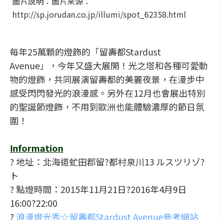
圖片說明：圖片來源：
http://sp.jorudan.co.jp/illumi/spot_62358.html
每年25萬顆的燈飾的「留壽都Stardust
Avenue」，今年又盛大展開！光之塔和各種可愛動
物的燈飾，共同展演留壽都的美麗夜景，在漫步中
感受閃閃發光的浪漫感。另外在12月也會展出特別
的聖誕節燈飾，不用到歐洲也能體驗濃厚的節日氛
圍！
Information
? 地址：北海道虻田郡留?都村泉川13 ルスツリゾ?
ト
? 點燈時間：2015年11月21日?2016年4月9日
16:00?22:00
?
浪漫燈光秀☆留壽都Stardust Avenue參考網站