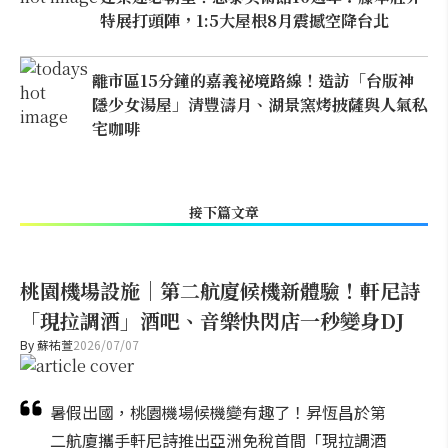
特展打頭陣，1:5大屋根8月震撼空降台北
離市區15分鐘的嘉義祕境路線！造訪「台版神
隱少女湯屋」清豐濤月、湖景窯烤披薩與人氣私
宅咖啡
接下篇文章
桃園機場設施｜第二航廈候機新體驗！軒尼詩
「現拉調酒」酒吧、音樂快閃店一秒變身DJ
By
蘇祐萱
2026/07/07
暑假出國，桃園機場候機變有趣了！昇恆昌於第
二航廈攜手軒尼詩推出亞洲免稅首間「現拉調酒