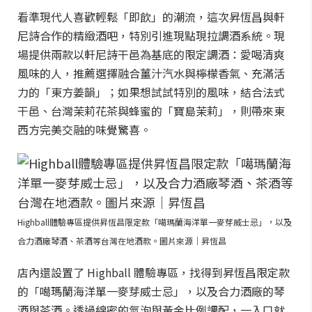
看準現代人喜歡輕鬆「即飲」的潮流，這次昇恆昌與軒
尼詩合作的精緻酒吧，特別引進現點現拉調酒系統。現
場提供兩款以軒尼詩干邑為基底的限定調酒：愛喝清爽
風味的人，推薦選擇融合薑汁汽水與檸檬香氣、充滿活
力的「東方姜韻」；如果想試試特別的風味，結合法式
干邑、台灣茉莉花茶與蜂蜜的「寶島茉莉」，則帶來東
西方完美交融的味覺驚喜。
Highball體驗專區提供昇恆昌限定款「噶瑪蘭海洋單一麥芽威士忌」，以及
合力酒廠琴酒、茶酒等台灣在地酒款。圖片來源｜昇恆昌
店內還設置了 Highball 體驗專區，找得到昇恆昌限定款
的「噶瑪蘭海洋單一麥芽威士忌」，以及合力酒廠的琴
酒與茶酒。透過綿密的氣泡與黃金比例調配，一入口就