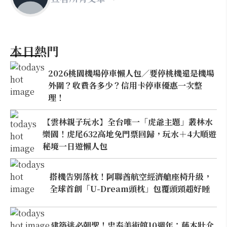
本日熱門
2026桃園機場停車懶人包／要停桃機還是機場
外圍？收費各多少？信用卡停車優惠一次整
理！
【雲林親子玩水】全台唯一「虎爺主題」叢林水
樂園！虎尾632高地免門票回歸，玩水＋4大順遊
秘境一日遊懶人包
搭機告別落枕！阿聯酋航空經濟艙座椅升級，
全球首創「U-Dream頭枕」包覆頭頸超好睡
建築迷必朝聖！忠泰美術館10週年：藤本壯介