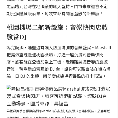
能品嚐到台灣在地酒廠的職人堅持。門市未來還會不定
期更換隱藏版酒單，每次來都有開盲盒般的新鮮感！
桃園機場二航新設施：音樂快閃店體
驗當DJ
喝完調酒，隔壁還有讓人熱血沸騰的音樂盛宴。Marshall
把搖滾靈魂搬進桃園機場，打造一座沉浸式音樂快閃
店。旅客能在登機前戴上耳機、近距離試聽音響的震撼
音質，現場還設置互動 DJ 台，讓你可以親自站在後方體
驗一日 DJ 的樂趣，瞬間變成機場裡最酷的打卡亮點。
昇恆昌攜手音響傳奇品牌Marshall於桃機打造沉浸式音樂快閃店，旅客可近
距離試聽、體驗DJ台互動場景。圖片來源｜昇恆昌