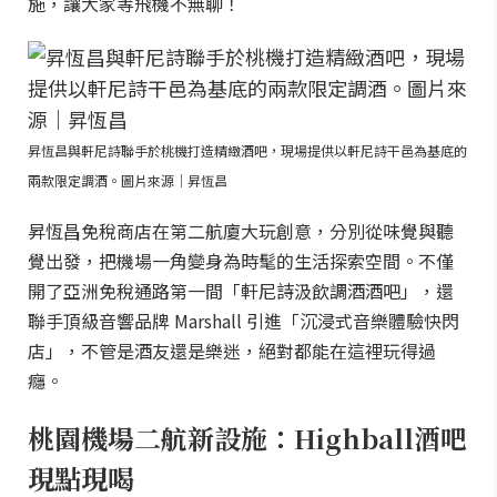
施，讓大家等飛機不無聊！
昇恆昌與軒尼詩聯手於桃機打造精緻酒吧，現場提供以軒尼詩干邑為基底的
兩款限定調酒。圖片來源｜昇恆昌
昇恆昌免稅商店在第二航廈大玩創意，分別從味覺與聽
覺出發，把機場一角變身為時髦的生活探索空間。不僅
開了亞洲免稅通路第一間「軒尼詩汲飲調酒酒吧」，還
聯手頂級音響品牌 Marshall 引進「沉浸式音樂體驗快閃
店」，不管是酒友還是樂迷，絕對都能在這裡玩得過
癮。
桃園機場二航新設施：Highball酒吧
現點現喝