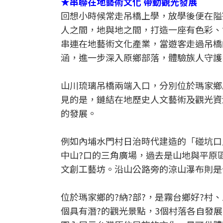
★串聯在地藝術文化 帶動觀光發展
回想小時候常走吊橋上學，放學後便在隘
人之間，地與地之間，打造一座有色彩、
串連在地藝術文化產業，當遊客走過吊橋
涵，進一步深入原鄉部落，體驗族人守護
山川琉璃吊橋兩端入口，分別位於瑪家鄉
見的是，鏈結在地歷史人文藝術及觀光資
的發展。
例如內埔水門村日治時代建造的「碰坑口
中山?口的三角廣場，過去是山地與平原
文創工藝坊。沿山公路旁的涼山瀑布則是
位於瑪家鄉的?納?部?，是霧台鄉好?村
個具有潛?的觀光景點，3個村落各自發