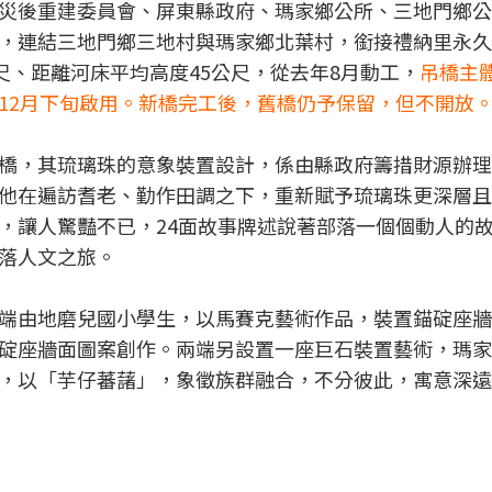
災後重建委員會、屏東縣政府、瑪家鄉公所、三地門鄉公
，連結三地門鄉三地村與瑪家鄉北葉村，銜接禮納里永久
尺、距離河床平均高度45公尺，從去年8月動工，
吊橋主
12月下旬啟用。新橋完工後，舊橋仍予保留，但不開放
橋，其琉璃珠的意象裝置設計，係由縣政府籌措財源辦理
他在遍訪耆老、勤作田調之下，重新賦予琉璃珠更深層且
，讓人驚豔不已，24面故事牌述說著部落一個個動人的
落人文之旅。
端由地磨兒國小學生，以馬賽克藝術作品，裝置錨碇座牆
碇座牆面圖案創作。兩端另設置一座巨石裝置藝術，瑪家
，以「芋仔蕃藷」，象徵族群融合，不分彼此，寓意深遠