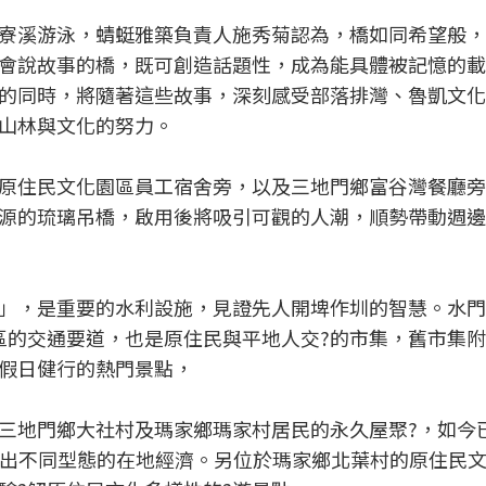
寮溪游泳，蜻蜓雅築負責人施秀菊認為，橋如同希望般，
會說故事的橋，既可創造話題性，成為能具體被記憶的載
的同時，將隨著這些故事，深刻感受部落排灣、魯凱文化
山林與文化的努力。
原住民文化園區員工宿舍旁，以及三地門鄉富谷灣餐廳旁
源的琉璃吊橋，啟用後將吸引可觀的人潮，順勢帶動週邊
」，是重要的水利設施，見證先人開埤作圳的智慧。水門
區的交通要道，也是原住民與平地人交?的市集，舊市集
假日健行的熱門景點，
、三地門鄉大社村及瑪家鄉瑪家村居民的永久屋聚?，如今
展出不同型態的在地經濟。另位於瑪家鄉北葉村的原住民