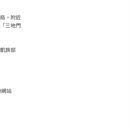
局，附近
「三地門
凱族部
府網站