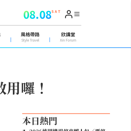
08.08
S A T
點
風格帶路
欣講堂
Style Travel
Xin Forum
啟用囉！
本日熱門