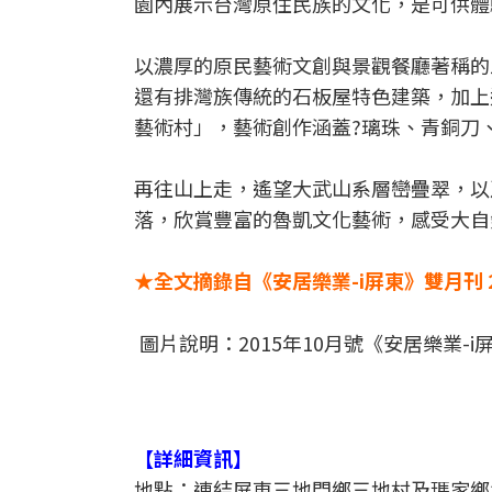
園內展示台灣原住民族的文化，是可供體
以濃厚的原民藝術文創與景觀餐廳著稱的
還有排灣族傳統的石板屋特色建築，加上
藝術村」，藝術創作涵蓋?璃珠、青銅刀
再往山上走，遙望大武山系層巒疊翠，以
落，欣賞豐富的魯凱文化藝術，感受大自
★全文摘錄自《安居樂業-i屏東》雙月刊 
圖片說明：2015年10月號《安居樂業
【詳細資訊】
地點：連結屏東三地門鄉三地村及瑪家鄉