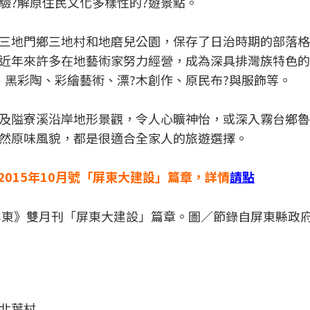
驗?解原住民文化多樣性的?遊景點。
三地門鄉三地村和地磨兒公園，保存了日治時期的部落格
近年來許多在地藝術家努力經營，成為深具排灣族特色的
、黑彩陶、彩繪藝術、漂?木創作、原民布?與服飾等。
及隘寮溪沿岸地形景觀，令人心曠神怡，或深入霧台鄉魯
然原味風貌，都是很適合全家人的旅遊選擇。
2015年10月號「屏東大建設」篇章，詳情
請點
-i屏東》雙月刊「屏東大建設」篇章。圖／節錄自屏東縣政
北葉村