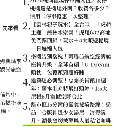
1
.
2026桃園機場停車懶人包／要停
桃機還是機場外圍？收費各多少？
信用卡停車優惠一次整理！
2
.
【雲林親子玩水】全台唯一「虎爺
，先來看
主題」叢林水樂園！虎尾632高地
免門票回歸，玩水＋4大順遊秘境
一日遊懶人包
3
.
搭機告別落枕！阿聯酋航空經濟艙
鄉與瑪家
座椅升級，全球首創「U-Dream
觀光旅遊
頭枕」包覆頭頸超好睡
4
.
建築迷必朝聖！忠泰美術館10週
年：藤本壯介特展打頭陣，1:5大
信片中，
屋根8月震撼空降台北
吊橋扮演
5
.
離市區15分鐘的嘉義祕境路線！造
吊橋。
訪「台版神隱少女湯屋」清豐濤
月、湖景窯烤披薩與人氣私宅咖啡