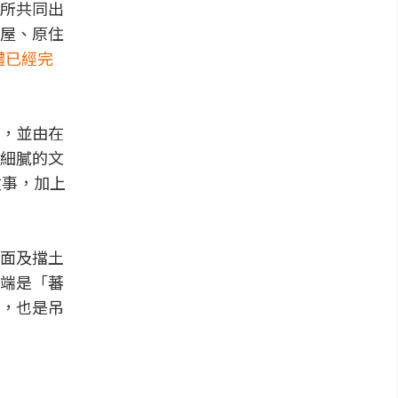
所共同出
屋、原住
體已經完
。
，並由在
細膩的文
故事，加上
面及擋土
端是「蕃
，也是吊