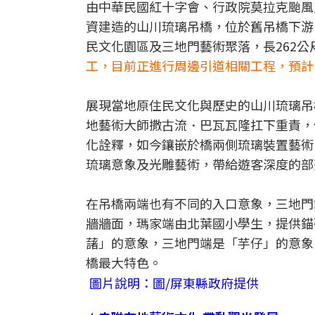
由中華民國紅十字會、行政院莫拉克颱風
資建造的山川琉璃吊橋，位於舊吊橋下游
民文化園區及三地門藝術聚落，長262公
工，目前正進行周邊引道相關工程，預計
展現當地原住民文化與歷史的山川琉璃吊
地藝術大師撒古流．巴瓦瓦隆扛下重責，
化詮釋，如今鑲嵌於橋兩側琉璃裝置藝術
琉璃意象及光雕藝術，帶給遊客深度的部
在吊橋兩端也有不同的入口意象，三地門
牆牆面，瑪家端由北葉國小學生，提供錨
藷」的意象，三地門端是「芋仔」的意象
橋最大特色。
圖片說明：圖/屏東縣政府提供