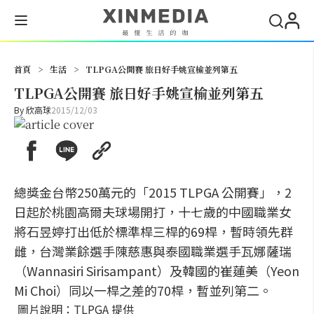
搜尋
首頁
>
生活
>
TLPGA公開賽 旅日好手姚宣榆並列第五
TLPGA公開賽 旅日好手姚宣榆並列第五
By
欣高球
2015/12/03
總獎金台幣250萬元的「2015 TLPGA 公開賽」，2
日起於桃園高爾夫球場開打，十七歲的中國職業女
將石昱婷打出低於標準桿三桿的69桿，暫時領先群
雌，台灣業餘選手陳慈惠與泰國職業選手瓦娜薩瑞
（Wannasiri Sirisampant）及韓國的崔蓮美（Yeon
Mi Choi）同以一桿之差的70桿，暫並列第二。
圖片說明：TLPGA 提供