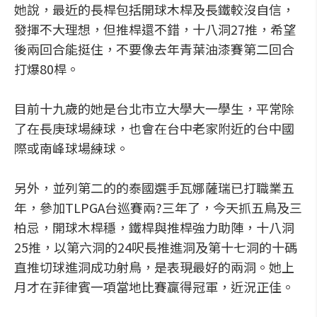
她說，最近的長桿包括開球木桿及長鐵較沒自信，
發揮不大理想，但推桿還不錯，十八洞27推，希望
後兩回合能挺住，不要像去年青葉油漆賽第二回合
打爆80桿。
目前十九歲的她是台北市立大學大一學生，平常除
了在長庚球場練球，也會在台中老家附近的台中國
際或南峰球場練球。
另外，並列第二的的泰國選手瓦娜薩瑞已打職業五
年，參加TLPGA台巡賽兩?三年了，今天抓五鳥及三
柏忌，開球木桿穩，鐵桿與推桿強力助陣，十八洞
25推，以第六洞的24呎長推進洞及第十七洞的十碼
直推切球進洞成功射鳥，是表現最好的兩洞。她上
月才在菲律賓一項當地比賽贏得冠軍，近況正佳。