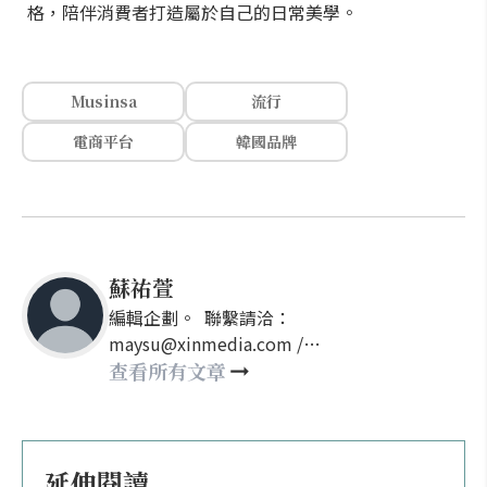
格，陪伴消費者打造屬於自己的日常美學。
Musinsa
流行
電商平台
韓國品牌
蘇祐萱
編輯企劃。 聯繫請洽：
maysu@xinmedia.com /
may860527@gmail.com
查看所有文章
延伸閱讀