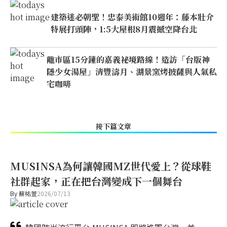
建築迷必朝聖！忠泰美術館10週年：藤本壯介
特展打頭陣，1:5大屋根8月震撼空降台北
離市區15分鐘的嘉義祕境路線！造訪「台版神
隱少女湯屋」清豐濤月、湖景窯烤披薩與人氣私
宅咖啡
接下篇文章
MUSINSA為何讓韓國MZ世代愛上？從球鞋
社群起家，正在把台灣變成下一個舞台
By
蘇祐萱
2026/07/13