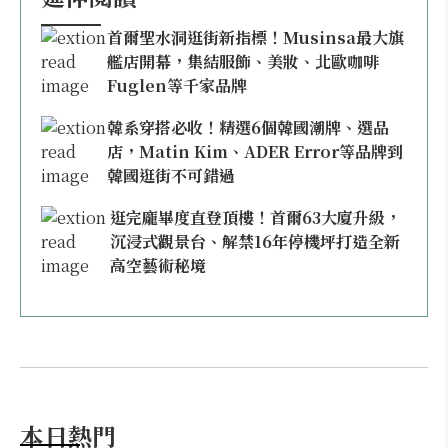
首爾聖水洞逛街新指標！Musinsa最大旗
艦店開幕，集結服飾、美妝、北歐咖啡
Fuglen等千家品牌
韓系穿搭必收！精選6個韓國潮牌、選品
店，Matin Kim、ADER Error等品牌到
韓國逛街不可錯過
逛完龐畢度直登頂樓！首爾63大廈升級，
沉浸式觀景台、解禁16年停機坪打造全新
高空藝術秘境
本日熱門