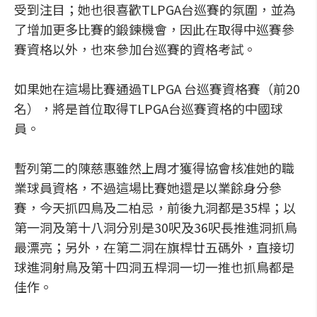
受到注目；她也很喜歡TLPGA台巡賽的氛圍，並為
了增加更多比賽的鍛鍊機會，因此在取得中巡賽參
賽資格以外，也來參加台巡賽的資格考試。
如果她在這場比賽通過TLPGA 台巡賽資格賽（前20
名），將是首位取得TLPGA台巡賽資格的中國球
員。
暫列第二的陳慈惠雖然上周才獲得協會核准她的職
業球員資格，不過這場比賽她還是以業餘身分參
賽，今天抓四鳥及二柏忌，前後九洞都是35桿；以
第一洞及第十八洞分別是30呎及36呎長推進洞抓鳥
最漂亮；另外，在第二洞在旗桿廿五碼外，直接切
球進洞射鳥及第十四洞五桿洞一切一推也抓鳥都是
佳作。