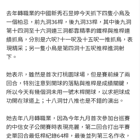
去年轉職業的中國新秀石昱婷今天抓下四隻小鳥及
一個柏忌，前九洞36桿，後九洞33桿，其中後九洞
第十四洞至十六洞連三洞都靠精準的鐵桿與推桿連
績抓鳥，分別是六呎?十一呎及十五呎一推抓鳥，表
現精采；另一隻小鳥是第四洞十五呎推桿進洞射
下。
她表示，雖然是首次打桃園球場，但是賽前練了兩
回合，特別注意到開球的落點與推桿是成績關鍵，
所以今天有幾個洞未用一號木桿開球，以求把球成
功開在球道上；十八洞廿八推也是不錯的演出。
她去年八月轉職業，因為今年九月首次參加台巡賽
的中信女子公開賽時表現亮麗，第二回合打出平賽
史單回合最低桿紀錄64桿，最後並列第三名作收，