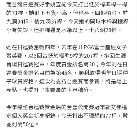
而台灣日巡賽好手姚宣榆今天打出低於標準桿一桿
的71桿，她射下五隻小鳥，但也吞下四個柏忌，前
九洞34桿，後九洞37桿。今天她的開球木桿與鐵桿
小有失誤，但推桿還是水準以上，十八洞28推。
她在日巡賽奮戰四年，去年在JLPGA富士產經女子
菁英賽，以3回合低於標準9桿的207桿，抱回生涯
首場日巡賽冠軍，年度賞金排名第30；今年則在日
巡賽獎金排名目前為第45名，順利取得明年日巡種
子球員資格。這次為支持台巡賽而參賽，將是場上
亮點，也提升了本賽事的世界積分。
今年穩坐台巡賽獎金后的台豐公開賽冠軍郭艾榛追
求個人獎金新高紀錄，今天打出不理想的77桿，暫
並列第50位。