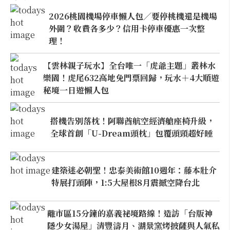
2026桃園機場停車懶人包／要停桃機還是機場
外圍？收費各多少？信用卡停車優惠一次整
理！
【雲林親子玩水】全台唯一「虎爺主題」叢林水
樂園！虎尾632高地免門票回歸，玩水＋4大順遊
秘境一日遊懶人包
搭機告別落枕！阿聯酋航空經濟艙座椅升級，
全球首創「U-Dream頭枕」包覆頭頸超好睡
建築迷必朝聖！忠泰美術館10週年：藤本壯介
特展打頭陣，1:5大屋根8月震撼空降台北
離市區15分鐘的嘉義祕境路線！造訪「台版神
隱少女湯屋」清豐濤月、湖景窯烤披薩與人氣私