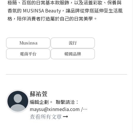
極簡、百搭的日常基本款服飾，以及涵蓋彩妝、保養與
香氛的 MUSINSA Beauty，讓品牌從穿搭延伸至生活風
格，陪伴消費者打造屬於自己的日常美學。
Musinsa
流行
電商平台
韓國品牌
蘇祐萱
編輯企劃。 聯繫請洽：
maysu@xinmedia.com /
may860527@gmail.com
查看所有文章