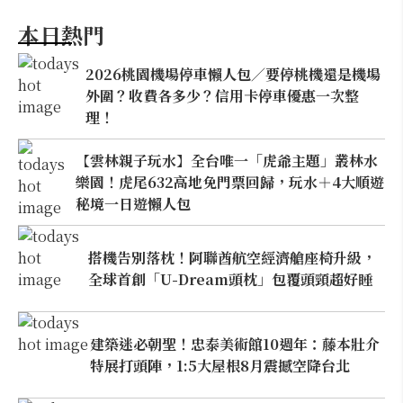
本日熱門
2026桃園機場停車懶人包／要停桃機還是機場
外圍？收費各多少？信用卡停車優惠一次整
理！
【雲林親子玩水】全台唯一「虎爺主題」叢林水
樂園！虎尾632高地免門票回歸，玩水＋4大順遊
秘境一日遊懶人包
搭機告別落枕！阿聯酋航空經濟艙座椅升級，
全球首創「U-Dream頭枕」包覆頭頸超好睡
建築迷必朝聖！忠泰美術館10週年：藤本壯介
特展打頭陣，1:5大屋根8月震撼空降台北