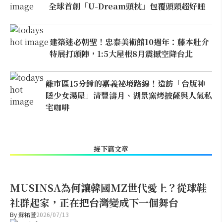
全球首創「U-Dream頭枕」包覆頭頸超好睡
建築迷必朝聖！忠泰美術館10週年：藤本壯介
特展打頭陣，1:5大屋根8月震撼空降台北
離市區15分鐘的嘉義祕境路線！造訪「台版神
隱少女湯屋」清豐濤月、湖景窯烤披薩與人氣私
宅咖啡
接下篇文章
MUSINSA為何讓韓國MZ世代愛上？從球鞋
社群起家，正在把台灣變成下一個舞台
By
蘇祐萱
2026/07/13