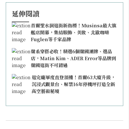
延伸閱讀
首爾聖水洞逛街新指標！Musinsa最大旗
艦店開幕，集結服飾、美妝、北歐咖啡
Fuglen等千家品牌
韓系穿搭必收！精選6個韓國潮牌、選品
店，Matin Kim、ADER Error等品牌到
韓國逛街不可錯過
逛完龐畢度直登頂樓！首爾63大廈升級，
沉浸式觀景台、解禁16年停機坪打造全新
高空藝術秘境