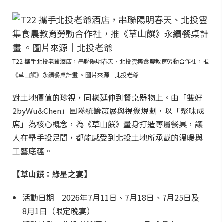
T22 攜手北投老爺酒店，串聯陽明春天、北投雲集食農教育勞動合作社，推
《草山饌》永續餐桌計畫 。圖片來源｜北投老爺
對土地價值的珍視，同樣延伸到餐桌器物上。由「雙好
2byWu&Chen」團隊統籌策展與視覺規劃，以「聚味成
席」為核心概念，為《草山饌》量身打造專屬餐具，讓
人在舉手投足間，都能感受到北投土地所承載的溫暖與
工藝底蘊。
【草山饌：綠星之宴】
活動日期｜2026年7月11日、7月18日、7月25日及
8月1日（限定晚宴）