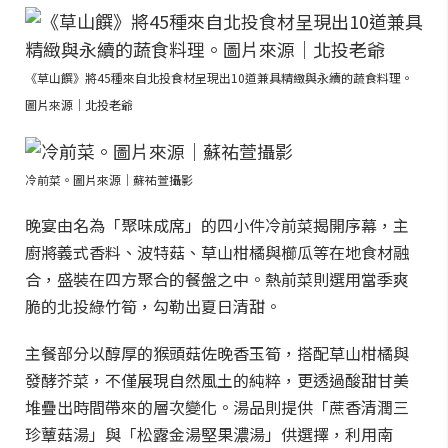
《草山饌》將45種來自北投食材呈現出10道兼具精緻與永續的蔬食料理。
圖片來源｜北投老爺
冷前菜。圖片來源｜蘇祐萱攝影
晚宴由名為「聚味成席」的四小件冷前菜揭開序幕，主
廚將義式香料、波特菇、草山柑橘與櫛瓜等在地食材融
合，盛裝在四方聚合的餐盤之中。熱前菜則選用當季爽
脆的北投綠竹筍，勾勒出夏日清甜。
主餐部分以醇厚的猴頭菇佐晚香玉筍，搭配草山柑橘與
發酵芥菜，不僅展現自然風土的純粹，更透過酸甜甘美
堆疊出時間帶來的層次變化。湯品則提供「蔗香清潤三
珍蕈菇湯」與「松露金湯堅果濃湯」供選擇，利用南