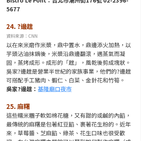
Bistro Le Pont：台北市潮州街176號 02-2396-
5677
24. ?邊趖
資料來源：CNN
以在來米磨作米漿，鼎中置水，鼎邊添火加熱，以
芋頭沾油抹鍋後，米漿沿鼎邊翻滾，遇蒸氣而凝
固，蒸烤成形。成形的「趖」，風乾後剪成塊狀。
吳家?邊趖是營業半世紀的家族事業，他們的?邊趖
可搭配手工豬肉、蝦仁、白菜、金針花和竹筍。
吳家?邊趖：
基隆廟口夜市
25. 麻糬
這些糯米糰子軟如棉花糖，又有甜的或鹹的內餡，
最傳統的麻糬是包著紅豆餡、裹著花生粉的。近年
來，草莓醬、芝麻餡、綠茶、花生口味也很受歡