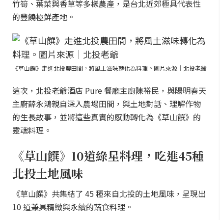
竹筍、葉菜與香草等多樣農產，是台北近郊極具代表性
的豐饒極鮮產地。
《草山饌》走進北投農田間，將風土滋味轉化為料理。圖片來源｜北投老爺
這次，北投老爺酒店 Pure 餐廳主廚陳裕民，與陽明春天
主廚薛永鴻親自深入農場田間，與土地對話、理解作物
的生長故事，並將這些真實的感動轉化為《草山饌》的
靈魂料理。
《草山饌》10道綠星料理，吃進45種
北投土地風味
《草山饌》共集結了 45 種來自北投的土地風味，呈現出
10 道兼具精緻與永續的蔬食料理。