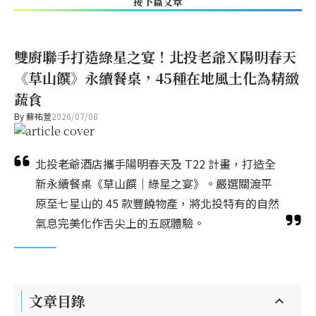
接下篇文章
雙廚聯手打造綠星之宴！北投老爺Ｘ陽明春天
《草山饌》永續餐桌，45種在地風土化為精緻
蔬食
By
蘇祐萱
2026/07/08
北投老爺酒店攜手陽明春天及 T22 計畫，打造全
新永續餐桌《草山饌｜綠星之宴》。嚴選關渡平
原至七星山的 45 款豐饒物產，將北投特有的自然
氣息完美化作舌尖上的五感體驗。
文章目錄