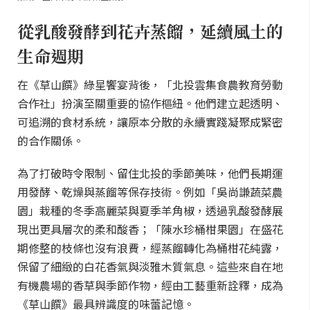
從乳酸發酵到花卉蒸餾，延續風土的
生命週期
在《草山饌》綠星饗宴背後，「北投雲集食農教育勞動
合作社」扮演至關重要的協作樞紐。他們建立起透明、
可追溯的食材系統，讓原本分散的永續實踐凝聚成緊密
的合作關係。
為了打破時令限制、留住北投的季節美味，他們長期運
用發酵、乾燥與蒸餾等保存技術。例如「吳尚謙蔬菜農
園」栽種的冬季高麗菜與夏季羊角椒，透過乳酸發酵展
現出更具層次的柔和酸香；「陳水珍桶柑果園」在盛花
期修整的枝條也沒有浪費，經蒸餾轉化為桶柑花純露，
保留了細緻的白花香氣與淡雅木質氣息。這些來自在地
有機農場的香草與季節作物，經由工藝重新詮釋，成為
《草山饌》最具辨識度的味蕾記憶。