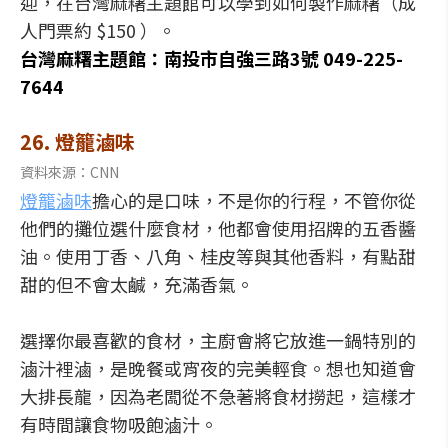
迎，在台灣麻糬主題館可以學到如何製作麻糬（成
人門票約 $150 ）。
台灣麻糬主題館：南投市自強三路3號 049-225-
7644
26. 燈籠滷味
資料來源：CNN
燈籠滷味
擔心的是口味，不是你的行程，不管你從
他們的攤位選什麼食材，他都會使用招牌的五香醬
油。使用丁香、八角、桂皮等與其他香料，有點甜
甜的但不會太鹹，充滿香氣。
選擇你最喜歡的食材，主廚會將它放進一鍋特別的
滷汁裡滷，是晚餐或宵夜的完美輕食。想也知道會
大排長龍，因為老闆從不急著將食材撈起，這樣才
有時間讓食物吸飽滷汁。