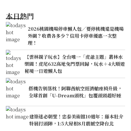
本日熱門
2026桃園機場停車懶人包／要停桃機還是機場
外圍？收費各多少？信用卡停車優惠一次整
理！
【雲林親子玩水】全台唯一「虎爺主題」叢林水
樂園！虎尾632高地免門票回歸，玩水＋4大順遊
秘境一日遊懶人包
搭機告別落枕！阿聯酋航空經濟艙座椅升級，
全球首創「U-Dream頭枕」包覆頭頸超好睡
建築迷必朝聖！忠泰美術館10週年：藤本壯介
特展打頭陣，1:5大屋根8月震撼空降台北