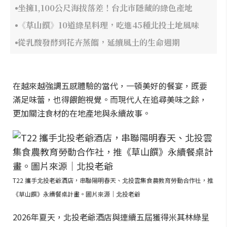
坐擁1,100公尺海拔落差！台北市隱藏的綠色產地
《草山饌》10道綠星料理，吃進45種北投土地風味
從乳酸發酵到花卉蒸餾，延續風土的生命週期
在越來越強調五感體驗的當代，一頓美好的餐宴，既要
滿足味蕾，也得餵飽視覺。而現代人在追尋美味之餘，
更加關注食材的在地產地與永續故事。
T22 攜手北投老爺酒店，串聯陽明春天、北投雲集食農教育勞動合作社，推
《草山饌》永續餐桌計畫。圖片來源｜北投老爺
2026年夏天，北投老爺酒店與連續五屆獲得米其林綠星