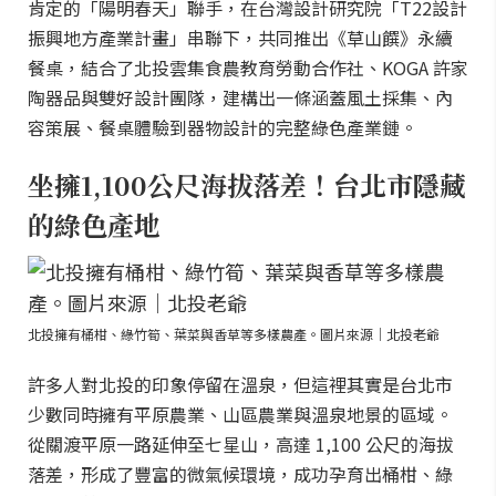
肯定的「陽明春天」聯手，在台灣設計研究院「T22設計
振興地方產業計畫」串聯下，共同推出《草山饌》永續
餐桌，結合了北投雲集食農教育勞動合作社、KOGA 許家
陶器品與雙好設計團隊，建構出一條涵蓋風土採集、內
容策展、餐桌體驗到器物設計的完整綠色產業鏈。
坐擁1,100公尺海拔落差！台北市隱藏
的綠色產地
北投擁有桶柑、綠竹筍、葉菜與香草等多樣農產。圖片來源｜北投老爺
許多人對北投的印象停留在溫泉，但這裡其實是台北市
少數同時擁有平原農業、山區農業與溫泉地景的區域。
從關渡平原一路延伸至七星山，高達 1,100 公尺的海拔
落差，形成了豐富的微氣候環境，成功孕育出桶柑、綠