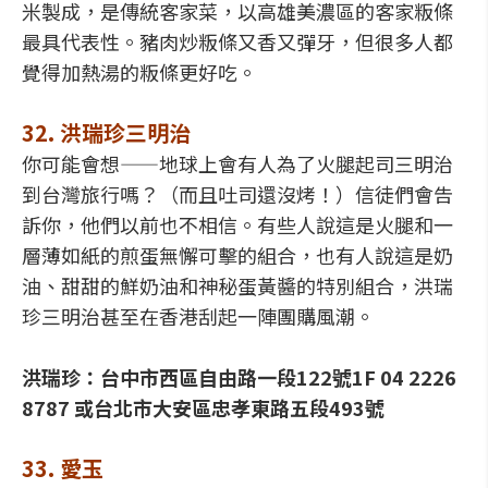
米製成，是傳統客家菜，以高雄美濃區的客家粄條
最具代表性。豬肉炒粄條又香又彈牙，但很多人都
覺得加熱湯的粄條更好吃。
32. 洪瑞珍三明治
你可能會想——地球上會有人為了火腿起司三明治
到台灣旅行嗎？（而且吐司還沒烤！）信徒們會告
訴你，他們以前也不相信。有些人說這是火腿和一
層薄如紙的煎蛋無懈可擊的組合，也有人說這是奶
油、甜甜的鮮奶油和神秘蛋黃醬的特別組合，洪瑞
珍三明治甚至在香港刮起一陣團購風潮。
洪瑞珍：台中市西區自由路一段122號1F 04 2226
8787 或台北市大安區忠孝東路五段493號
33. 愛玉