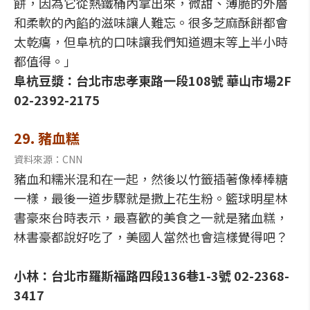
餅，因為它從熱鐵桶內拿出來，微甜、薄脆的外層
和柔軟的內餡的滋味讓人難忘。很多芝麻酥餅都會
太乾癟，但阜杭的口味讓我們知道週末等上半小時
都值得。」
阜杭豆漿：台北市忠孝東路一段108號 華山市場2F
02-2392-2175
29. 豬血糕
資料來源：CNN
豬血和糯米混和在一起，然後以竹籤插著像棒棒糖
一樣，最後一道步驟就是撒上花生粉。籃球明星林
書豪來台時表示，最喜歡的美食之一就是豬血糕，
林書豪都說好吃了，美國人當然也會這樣覺得吧？
小林：台北市羅斯福路四段136巷1-3號 02-2368-
3417