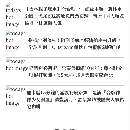
【雲林親子玩水】全台唯一「虎爺主題」叢林水
樂園！虎尾632高地免門票回歸，玩水＋4大順遊
秘境一日遊懶人包
搭機告別落枕！阿聯酋航空經濟艙座椅升級，
全球首創「U-Dream頭枕」包覆頭頸超好睡
建築迷必朝聖！忠泰美術館10週年：藤本壯介
特展打頭陣，1:5大屋根8月震撼空降台北
離市區15分鐘的嘉義祕境路線！造訪「台版神
隱少女湯屋」清豐濤月、湖景窯烤披薩與人氣私
宅咖啡