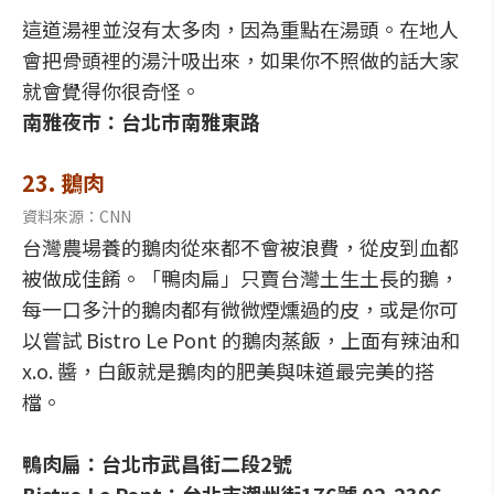
這道湯裡並沒有太多肉，因為重點在湯頭。在地人
會把骨頭裡的湯汁吸出來，如果你不照做的話大家
就會覺得你很奇怪。
南雅夜市：台北市南雅東路
23. 鵝肉
資料來源：CNN
台灣農場養的鵝肉從來都不會被浪費，從皮到血都
被做成佳餚。「鴨肉扁」只賣台灣土生土長的鵝，
每一口多汁的鵝肉都有微微煙燻過的皮，或是你可
以嘗試 Bistro Le Pont 的鵝肉蒸飯，上面有辣油和
x.o. 醬，白飯就是鵝肉的肥美與味道最完美的搭
檔。
鴨肉扁：台北市武昌街二段2號