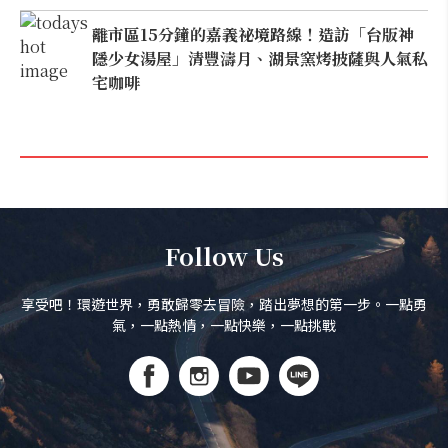
離市區15分鐘的嘉義祕境路線！造訪「台版神
隱少女湯屋」清豐濤月、湖景窯烤披薩與人氣私
宅咖啡
Follow Us
享受吧！環遊世界，勇敢歸零去冒險，踏出夢想的第一步。一點勇
氣，一點熱情，一點快樂，一點挑戰