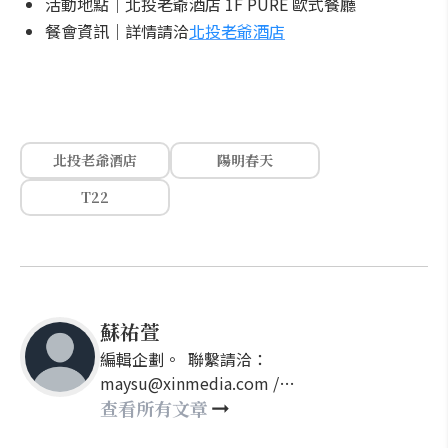
活動地點｜北投老爺酒店 1F PURE 歐式餐廳
餐會資訊｜詳情請洽
北投老爺酒店
北投老爺酒店
陽明春天
T22
蘇祐萱
編輯企劃。 聯繫請洽：
maysu@xinmedia.com /
may860527@gmail.com
查看所有文章