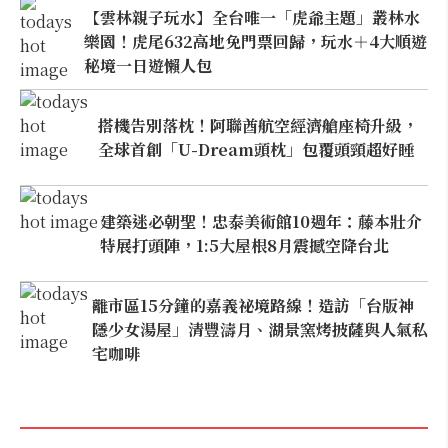
【雲林親子玩水】全台唯一「虎爺主題」叢林水
樂園！虎尾632高地免門票回歸，玩水＋4大順遊
秘境一日遊懶人包
搭機告別落枕！阿聯酋航空經濟艙座椅升級，
全球首創「U-Dream頭枕」包覆頭頸超好睡
建築迷必朝聖！忠泰美術館10週年：藤本壯介
特展打頭陣，1:5大屋根8月震撼空降台北
離市區15分鐘的嘉義祕境路線！造訪「台版神
隱少女湯屋」清豐濤月、湖景窯烤披薩與人氣私
宅咖啡