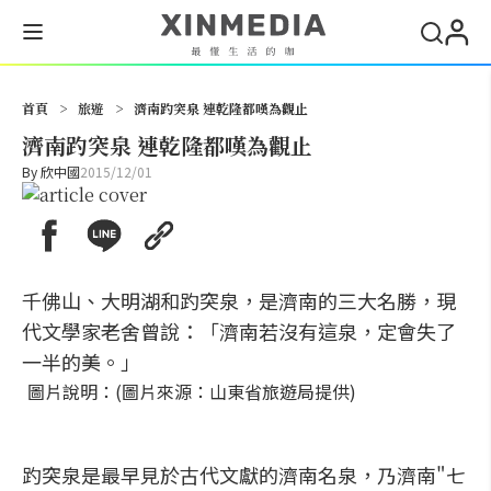
搜尋
首頁
>
旅遊
>
濟南趵突泉 連乾隆都嘆為觀止
濟南趵突泉 連乾隆都嘆為觀止
By
欣中國
2015/12/01
千佛山、大明湖和趵突泉，是濟南的三大名勝，現
代文學家老舍曾說：「濟南若沒有這泉，定會失了
一半的美。」
圖片說明：(圖片來源：山東省旅遊局提供)
趵突泉是最早見於古代文獻的濟南名泉，乃濟南"七