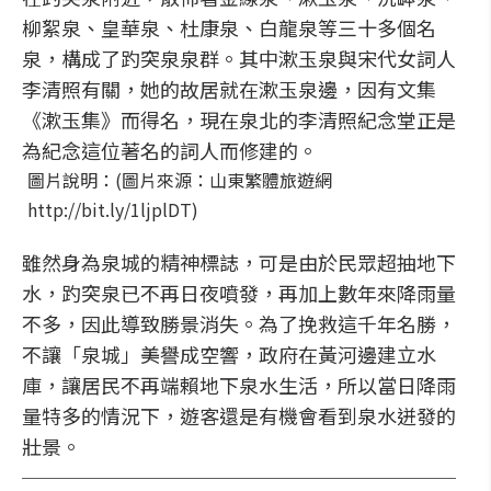
柳絮泉、皇華泉、杜康泉、白龍泉等三十多個名
泉，構成了趵突泉泉群。其中漱玉泉與宋代女詞人
李清照有關，她的故居就在漱玉泉邊，因有文集
《漱玉集》而得名，現在泉北的李清照紀念堂正是
為紀念這位著名的詞人而修建的。
圖片說明：(圖片來源：山東繁體旅遊網
http://bit.ly/1ljplDT)
雖然身為泉城的精神標誌，可是由於民眾超抽地下
水，趵突泉已不再日夜噴發，再加上數年來降雨量
不多，因此導致勝景消失。為了挽救這千年名勝，
不讓「泉城」美譽成空響，政府在黃河邊建立水
庫，讓居民不再端賴地下泉水生活，所以當日降雨
量特多的情況下，遊客還是有機會看到泉水迸發的
壯景。
──────────────────────