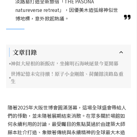
淡路島打造全新旅宿「THE PASONA
natureverse retreat」，因優美木造弧線神似世
博地標，意外掀起熱議。
文章目錄
神似大屋根的新飯店，坐擁明石海峽絕景今夏開幕
世博記憶未完待續！原子小金剛館、荷蘭館淡路島重
生
隨著2025年大阪世博會圓滿落幕，這場全球盛會帶給人
們的悸動，並未隨著展期結束消散。在眾多關於場館如
何永續利用的討論，最受矚目的焦點莫過於由建築大師
藤本壯介打造、象徵著傳統與永續精神的全球最大木造