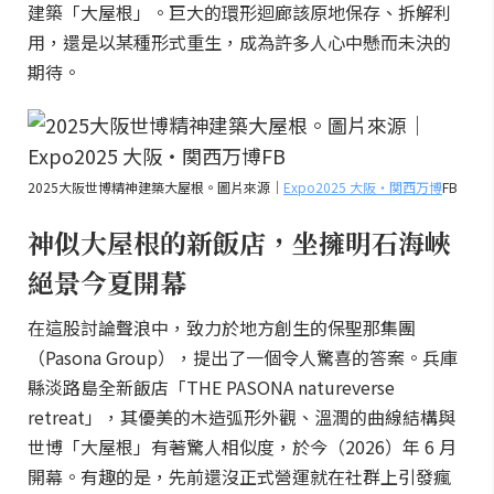
建築「大屋根」。巨大的環形迴廊該原地保存、拆解利
用，還是以某種形式重生，成為許多人心中懸而未決的
期待。
2025大阪世博精神建築大屋根。圖片來源｜
Expo2025 大阪・関西万博
FB
神似大屋根的新飯店，坐擁明石海峽
絕景今夏開幕
在這股討論聲浪中，致力於地方創生的保聖那集團
（Pasona Group），提出了一個令人驚喜的答案。兵庫
縣淡路島全新飯店「THE PASONA natureverse
retreat」，其優美的木造弧形外觀、溫潤的曲線結構與
世博「大屋根」有著驚人相似度，於今（2026）年 6 月
開幕。有趣的是，先前還沒正式營運就在社群上引發瘋