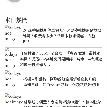
本日熱門
2026桃園機場停車懶人包／要停桃機還是機場
外圍？收費各多少？信用卡停車優惠一次整
理！
【雲林親子玩水】全台唯一「虎爺主題」叢林水
樂園！虎尾632高地免門票回歸，玩水＋4大順遊
秘境一日遊懶人包
搭機告別落枕！阿聯酋航空經濟艙座椅升級，
全球首創「U-Dream頭枕」包覆頭頸超好睡
建築迷必朝聖！忠泰美術館10週年：藤本壯介