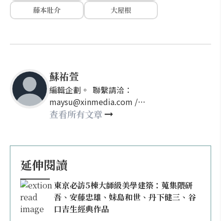
藤本壯介
大屋根
蘇祐萱
編輯企劃。 聯繫請洽：
maysu@xinmedia.com /
may860527@gmail.com
查看所有文章
延伸閱讀
東京必訪5棟大師級美學建築：蒐集隈研
吾、安藤忠雄、妹島和世、丹下健三、谷
口吉生經典作品