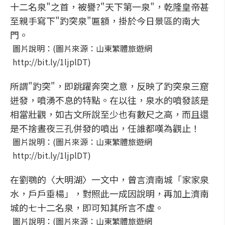
十二名泉"之首，被譽?"天下第一泉"，乾隆皇帝甚
至親手寫下"趵突泉"匾額，掛於今日景區的南大
門。
圖片說明：(圖片來源：山東繁體旅遊網
http://bit.ly/1ljplDT)
所謂"趵突"，即跳躍奔突之意，反映了趵突泉三窟
迸發，噴湧不息的特點。在以往，泉水的噴發該是
相當壯觀，如古文所說至少也有數尺之高，而且還
是不捨晝夜三孔併發的噴出，任誰都嘆為觀止！
圖片說明：(圖片來源：山東繁體旅遊網
http://bit.ly/1ljplDT)
在劉鶚的〈大明湖〉一文中，曾言濟南城「家家泉
水，戶戶垂楊」，對照此一成因說明，再加上濟南
城的七十二名泉，即可知其所言不虛。
圖片說明：(圖片來源：山東繁體旅遊網