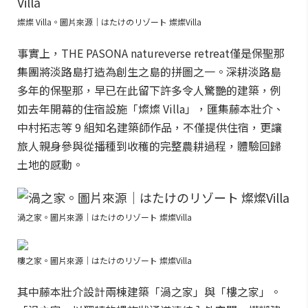
燦燦 Villa。圖片來源｜はたけのリゾート 燦燦Villa
事實上，THE PASONA natureverse retreat僅是保聖那
集團將淡路島打造為創生之島的拼圖之一。深耕淡路島
多年的保聖那，早已在此留下許多令人驚艷的建築，例
如去年開幕的住宿設施「燦燦 Villa」，匯集藤本壯介、
中村拓志等 9 組知名建築師作品，不僅提供住宿，更讓
旅人親身參與從播種到收穫的完整農耕過程，體驗回歸
土地的感動。
渦之家。圖片來源｜はたけのリゾート 燦燦Villa
樓之家。圖片來源｜はたけのリゾート 燦燦Villa
其中藤本壯介設計兩棟建築「渦之家」與「樓之家」。