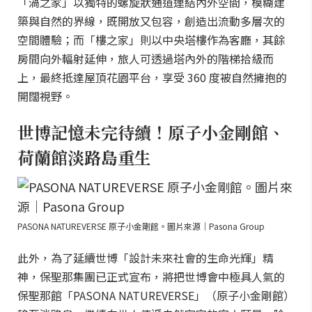
「渦之家」以獨特的螺旋狀通道連結內外空間，模糊建
築與自然的界線，既開放又包容，創造出流動多層次的
空間體驗；而「樓之家」則以中央塔樓作為客廳，其餘
房間向外輻射延伸，旅人可透過塔內外的階梯拾級而
上，最終抵達屋頂花園平台，享受 360 度被自然擁抱的
開闊視野。
世博記憶未完待續！原子小金剛館、
荷蘭館淡路島重生
PASONA NATUREVERSE 原子小金剛館。圖片來源｜Pasona Group
此外，為了延續世博「設計未來社會的生命光輝」精
神，保聖那集團已正式宣布，將把世博會中極具人氣的
保聖那館「PASONA NATUREVERSE」（原子小金剛館）