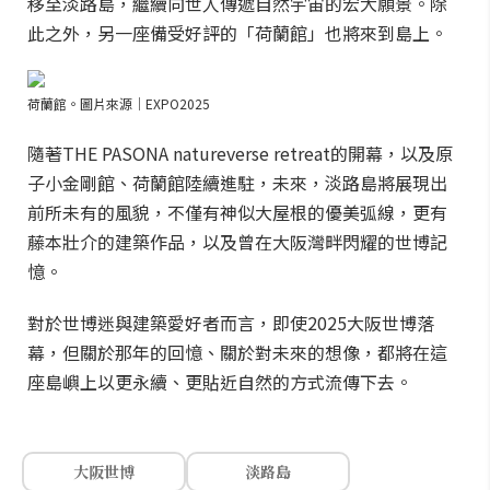
移至淡路島，繼續向世人傳遞自然宇宙的宏大願景。除
此之外，另一座備受好評的「荷蘭館」也將來到島上。
荷蘭館。圖片來源｜EXPO2025
隨著THE PASONA natureverse retreat的開幕，以及原
子小金剛館、荷蘭館陸續進駐，未來，淡路島將展現出
前所未有的風貌，不僅有神似大屋根的優美弧線，更有
藤本壯介的建築作品，以及曾在大阪灣畔閃耀的世博記
憶。
對於世博迷與建築愛好者而言，即使2025大阪世博落
幕，但關於那年的回憶、關於對未來的想像，都將在這
座島嶼上以更永續、更貼近自然的方式流傳下去。
大阪世博
淡路島