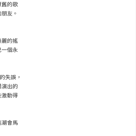
厭舊的歌
的朋友。
美麗的搖
己一個永
上的失誤，
場演出的
些激動得
高潮會馬