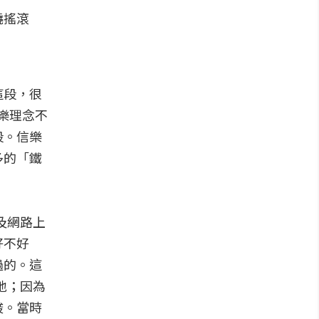
燒搖滾
這段，很
音樂理念不
段。信樂
多的「鐵
及網路上
好不好
過的。這
地；因為
酸。當時