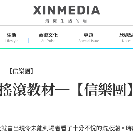
生活
藝術文化
專題
欣觀
Lifestyle
Art Pulse
Special Issue
Notes
材─【信樂團】
面搖滾教材─【信樂團
上就會出現令未能到場者看了十分不悅的洗版潮。時