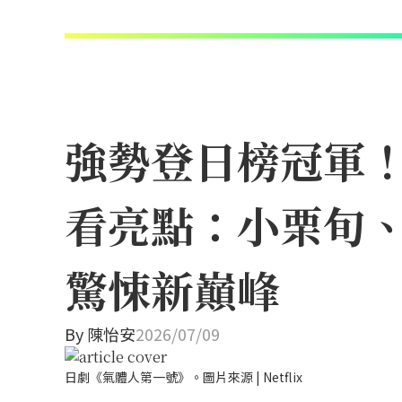
強勢登日榜冠軍！N
看亮點：小栗旬
驚悚新巔峰
By
陳怡安
2026/07/09
日劇《氣體人第一號》。圖片來源 | Netflix