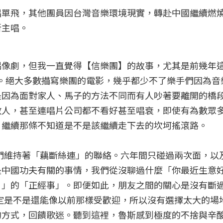
唱單飛，其他團員因台灣音樂環境現實，轉赴中國繼續燃
新主唱。
偶像劇，但我一直覺得【信樂團】的故事，尤其是前幾年
ar》。絕大多數描寫樂團的電影，幾乎都少不了樂手們因為
是因為面對家人、馬子的方法不同而有人吵著要離開的橋
數人，甚至連唱片公司都不看好甚至唱衰，即使有為數眾
，繼續那條不知道是不是該繼續走下去的坎坷搖滾路。
，我們維持著「藕斷絲連」的聯絡。六年間只碰過兩次面，以
是中國功夫有關的事情，我們從沒聊過什麼「你最近生意
？」的「正經事」。即便如此，朋友之間的關心是沒有斷
不確定是不是還能像以前那樣受歡迎，所以沒有選擇太大的場
的方式，回饋歌迷。聽到這裡，魯斯感到極度的不捨與辛