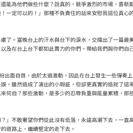
道還能為他們做些什麼？說真的，競爭激烈的市場，喜新
啦！一定可以的！」那種不負責任的話來安慰我這位真心
多慮了。當晚台上的汗水與台下的淚水，交織出了一篇最
，以及在台上台下都如此賣力的你們，帶給我們與你們自
is紛紛出面自首，由於太過激動，因此在台上發生一些彈奏
失誤，雖然造成了演出的小瑕疵，但卻更真實的造就了這
其來何自？那些激動，是多少的忍辱負重與能量累積，那
潮？」不敢奢望你們從此沒有低落，永遠高潮下去，一直
行的道路上，繼續堅定的走下去。