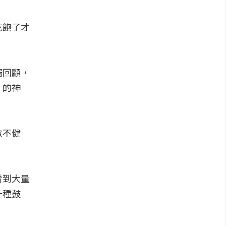
吃飽了才
溺回顧，
」的神
愈不健
看到大量
一種鼓