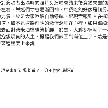
2. 演唱者出場時的照片3. 演唱會結束後意猶未盡
午左右，樂迷們才會逐漸回神，中餐吃飽好像是個分
的力氣，於是大家陸續自動導航，跟現實報到。在搖
知道，如不迅速將前晚的激情深埋在心裡，如果繼續
地去面對柴米油鹽繼續折腰。於是，大夥都練就了一
續抱怨現實的人生，提醒我們該回到崗位上了。這是
但某種程度上來說
出現令未能到場者看了十分不悅的洗版潮。