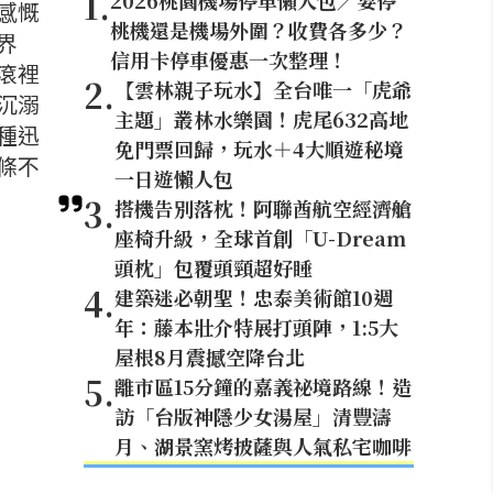
1
.
2026桃園機場停車懶人包／要停
的感慨
桃機還是機場外圍？收費各多少？
界
信用卡停車優惠一次整理！
滾裡
2
.
【雲林親子玩水】全台唯一「虎爺
沉溺
主題」叢林水樂園！虎尾632高地
種迅
免門票回歸，玩水＋4大順遊秘境
條不
一日遊懶人包
3
.
搭機告別落枕！阿聯酋航空經濟艙
座椅升級，全球首創「U-Dream
頭枕」包覆頭頸超好睡
4
.
建築迷必朝聖！忠泰美術館10週
年：藤本壯介特展打頭陣，1:5大
屋根8月震撼空降台北
5
.
離市區15分鐘的嘉義祕境路線！造
訪「台版神隱少女湯屋」清豐濤
月、湖景窯烤披薩與人氣私宅咖啡