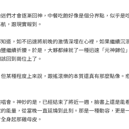
樂迷們才會逐漸回神，中餐吃飽好像是個分界點，似乎是
導航，跟現實報到。
都知道，如不迅速將前晚的激情深埋在心裡，如果繼續沉
油鹽繼續折腰。於是，大夥都練就了一種迅速「元神歸位
們該回到崗位上了。
，但某種程度上來說，跟搖滾樂的本質還真有那麼點像。
演唱會。神妙的是，已經結束了將近一週，臉書上還是能
誼的能量，從當晚一直延燒到此刻。那是一種動容，更是
會全身起那雞母皮。