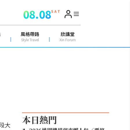
08.08
S A T
點
風格帶路
欣講堂
Style Travel
Xin Forum
】
本日熱門
段大