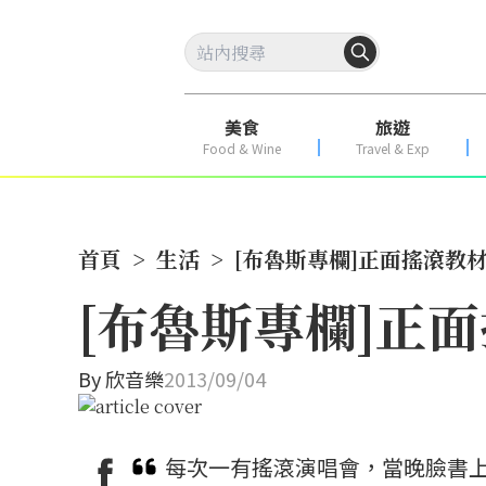
美食
旅遊
Food & Wine
Travel & Exp
首頁
>
生活
>
[布魯斯專欄]正面搖滾教
[布魯斯專欄]正
By
欣音樂
2013/09/04
每次一有搖滾演唱會，當晚臉書