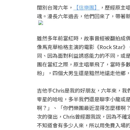
闊別台灣六年，
【信樂團】
，歷經原主
魂。漫長六年過去，他們回來了，帶著
雖然多年前當紅時，故事曾經被翻拍成
像馬克華柏格主演的電影《Rock St
同、因為面對利益誘惑能力的不同，或
團在當紅之際，原主唱單飛了，當時多
粉」，四個大男生還是黯然地遠走他鄉
吉他手Chris是我的好朋友，六年來
零星的哈啦，多半我們還是聊李小龍或
啊？」、「你們樂團最近混得怎麼樣啊
次的復出，Chris曾經跟我說，因為
不知道會有多少人來，所以用免費入場