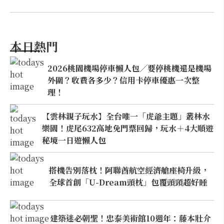
本日熱門
2026桃園機場停車懶人包／要停桃機還是機場
外圍？收費各多少？信用卡停車優惠一次整
理！
【雲林親子玩水】全台唯一「虎爺主題」叢林水
樂園！虎尾632高地免門票回歸，玩水＋4大順遊
秘境一日遊懶人包
搭機告別落枕！阿聯酋航空經濟艙座椅升級，
全球首創「U-Dream頭枕」包覆頭頸超好睡
建築迷必朝聖！忠泰美術館10週年：藤本壯介