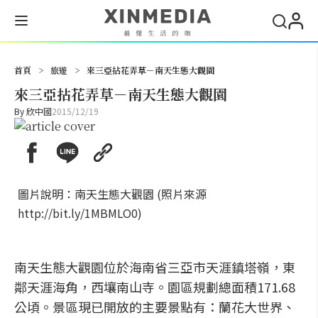
搜尋
首頁
>
旅遊
>
來三亞拈花弄草－南天生態大觀園
來三亞拈花弄草－南天生態大觀園
By
欣中國
2015/12/19
圖片說明：南天生態大觀園 (照片來源
http://bit.ly/1MBMLO0)
南天生態大觀園位於海南省三亞市天涯鎮塔嶺，東
鄰天涯海角，西壤南山寺。園區規劃總面積171.68
公頃。景區現已開放的主要景點有：蘭花大世界、