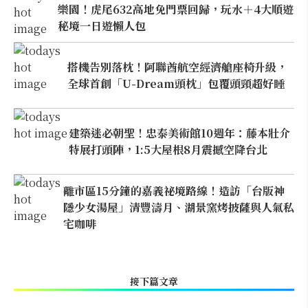
樂園！虎尾632高地免門票回歸，玩水＋4大順遊
秘境一日遊懶人包
搭機告別落枕！阿聯酋航空經濟艙座椅升級，
全球首創「U-Dream頭枕」包覆頭頸超好睡
建築迷必朝聖！忠泰美術館10週年：藤本壯介
特展打頭陣，1:5大屋根8月震撼空降台北
離市區15分鐘的嘉義祕境路線！造訪「台版神
隱少女湯屋」清豐濤月、湖景窯烤披薩與人氣私
宅咖啡
接下篇文章