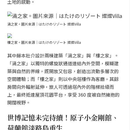
土地的感動。
渦之家。圖片來源｜はたけのリゾート 燦燦Villa
樓之家。圖片來源｜はたけのリゾート 燦燦Villa
其中藤本壯介設計兩棟建築「渦之家」與「樓之家」。
「渦之家」以獨特的螺旋狀通道連結內外空間，模糊建
築與自然的界線，既開放又包容，創造出流動多層次的
空間體驗；而「樓之家」則以中央塔樓作為客廳，其餘
房間向外輻射延伸，旅人可透過塔內外的階梯拾級而
上，最終抵達屋頂花園平台，享受 360 度被自然擁抱的
開闊視野。
世博記憶未完待續！原子小金剛館、
荷蘭館淡路島重生