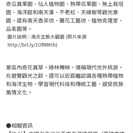
奇瓜異果園、仙人植物園、熱帶百果園、無土栽培
園、海洋館和南天瀑、不老松、天緣樹等觀光景
園，還有南天香茶坊、蘭花工藝坊、植物克隆室、
品茗園等。
圖片說明：南天生態大觀園 (照片來源
http://bit.ly/1OfMMtb)
景區內奇花異草，綠林掩映，堪稱現代世外桃源。
在遊覽觀光之餘，還可以近距離認識各種熱帶植物
和海洋生物，學習現代科技和傳統工藝，感受民族
風情文化。
●相關資訊