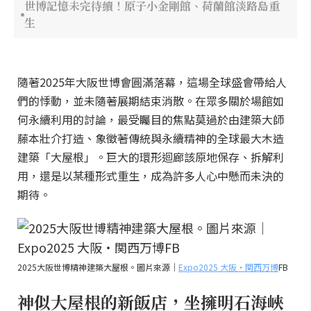
世博記憶未完待續！原子小金剛館、荷蘭館淡路島重
生
隨著2025年大阪世博會圓滿落幕，這場全球盛會帶給人
們的悸動，並未隨著展期結束消散。在眾多關於場館如
何永續利用的討論，最受矚目的焦點莫過於由建築大師
藤本壯介打造、象徵著傳統與永續精神的全球最大木造
建築「大屋根」。巨大的環形迴廊該原地保存、拆解利
用，還是以某種形式重生，成為許多人心中懸而未決的
期待。
2025大阪世博精神建築大屋根。圖片來源｜
Expo2025 大阪・関西万博
FB
神似大屋根的新飯店，坐擁明石海峽