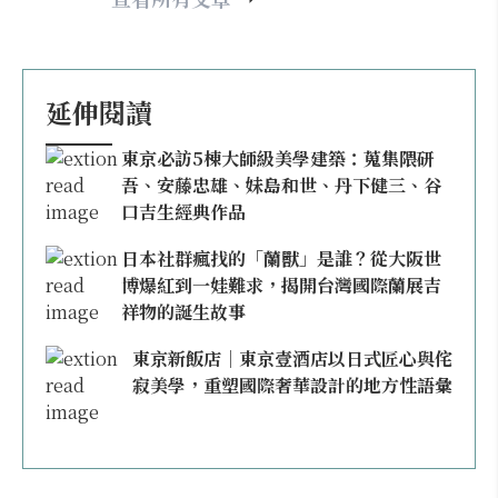
延伸閱讀
東京必訪5棟大師級美學建築：蒐集隈研
吾、安藤忠雄、妹島和世、丹下健三、谷
口吉生經典作品
日本社群瘋找的「蘭獸」是誰？從大阪世
博爆紅到一娃難求，揭開台灣國際蘭展吉
祥物的誕生故事
東京新飯店｜東京壹酒店以日式匠心與侘
寂美學，重塑國際奢華設計的地方性語彙