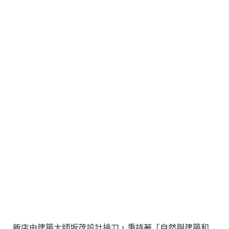
飯店由建築大師坂茂設計操刀，秉持著「自然與建築和