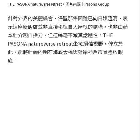
THE PASONA natureverse retreat。圖片來源｜Pasona Group
針對外界的美麗誤會，保聖那集團雖已向日媒澄清，表
示這座新飯店並非直接移植自大屋根的結構，也非由藤
本壯介親自操刀，但這絲毫不減其話題性。THE
PASONA natureverse retreat坐擁絕佳視野，佇立於
此，能將壯麗的明石海峽大橋與對岸神戶市景盡收眼
底。