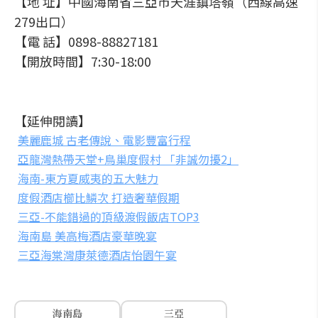
【地 址】中國海南省三亞市天涯鎮塔嶺（西線高速
279出口）
【電 話】0898-88827181
【開放時間】7:30-18:00
【延伸閱讀】
美麗鹿城 古老傳說、電影豐富行程
亞龍灣熱帶天堂+鳥巢度假村 「非誠勿擾2」
海南-東方夏威夷的五大魅力
度假酒店櫛比鱗次 打造奢華假期
三亞-不能錯過的頂級渡假飯店TOP3
海南島 美高梅酒店豪華晚宴
三亞海棠灣康萊德酒店怡園午宴
海南島
三亞