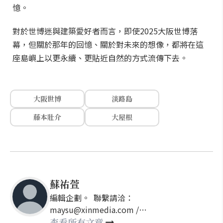
憶。
對於世博迷與建築愛好者而言，即使2025大阪世博落
幕，但關於那年的回憶、關於對未來的想像，都將在這
座島嶼上以更永續、更貼近自然的方式流傳下去。
大阪世博
淡路島
藤本壯介
大屋根
蘇祐萱
編輯企劃。 聯繫請洽：
maysu@xinmedia.com /
may860527@gmail.com
查看所有文章