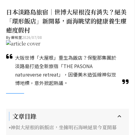
日本淡路島旅宿｜世博大屋根沒有消失？絕美
「環形飯店」新開幕，面海眺望的健康養生療
癒度假村
By
蘇祐萱
2026/07/08
大阪世博「大屋根」重生為飯店？保聖那集團於
淡路島打造全新旅宿「THE PASONA
natureverse retreat」，因優美木造弧線神似世
博地標，意外掀起熱議。
文章目錄
神似大屋根的新飯店，坐擁明石海峽絕景今夏開幕