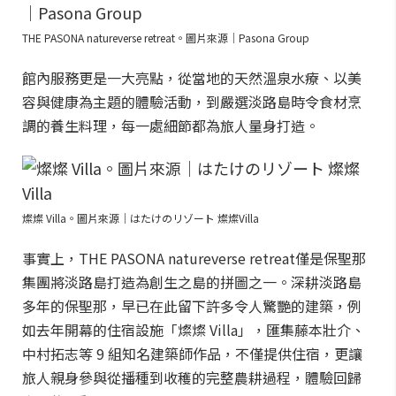
THE PASONA natureverse retreat。圖片來源｜Pasona Group
館內服務更是一大亮點，從當地的天然溫泉水療、以美
容與健康為主題的體驗活動，到嚴選淡路島時令食材烹
調的養生料理，每一處細節都為旅人量身打造。
燦燦 Villa。圖片來源｜はたけのリゾート 燦燦Villa
事實上，THE PASONA natureverse retreat僅是保聖那
集團將淡路島打造為創生之島的拼圖之一。深耕淡路島
多年的保聖那，早已在此留下許多令人驚艷的建築，例
如去年開幕的住宿設施「燦燦 Villa」，匯集藤本壯介、
中村拓志等 9 組知名建築師作品，不僅提供住宿，更讓
旅人親身參與從播種到收穫的完整農耕過程，體驗回歸