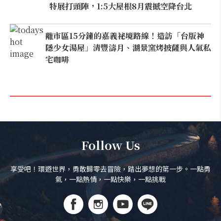
特展打頭陣，1:5大屋根8月震撼空降台北
離市區15分鐘的嘉義祕境路線！造訪「台版神
隱少女湯屋」清豐濤月、湖景窯烤披薩與人氣私
宅咖啡
Follow Us
享受吧！環遊世界，勇敢歸零去冒險，踏出夢想的第一步。一點勇
氣，一點熱情，一點快樂，一點挑戰