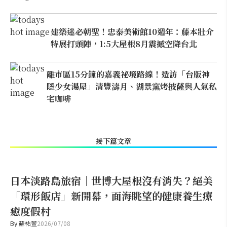
建築迷必朝聖！忠泰美術館10週年：藤本壯介
特展打頭陣，1:5大屋根8月震撼空降台北
離市區15分鐘的嘉義祕境路線！造訪「台版神
隱少女湯屋」清豐濤月、湖景窯烤披薩與人氣私
宅咖啡
接下篇文章
日本淡路島旅宿｜世博大屋根沒有消失？絕美
「環形飯店」新開幕，面海眺望的健康養生療
癒度假村
By
蘇祐萱
2026/07/08