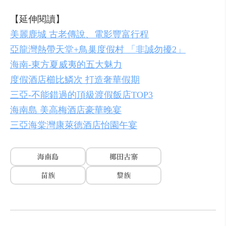
【延伸閱讀】
美麗鹿城 古老傳說、電影豐富行程
亞龍灣熱帶天堂+鳥巢度假村 「非誠勿擾2」
海南-東方夏威夷的五大魅力
度假酒店櫛比鱗次 打造奢華假期
三亞-不能錯過的頂級渡假飯店TOP3
海南島 美高梅酒店豪華晚宴
三亞海棠灣康萊德酒店怡園午宴
海南島
椰田古寨
苗族
黎族