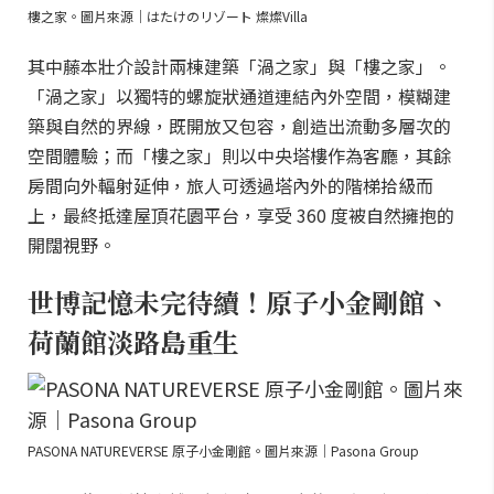
樓之家。圖片來源｜はたけのリゾート 燦燦Villa
其中藤本壯介設計兩棟建築「渦之家」與「樓之家」。
「渦之家」以獨特的螺旋狀通道連結內外空間，模糊建
築與自然的界線，既開放又包容，創造出流動多層次的
空間體驗；而「樓之家」則以中央塔樓作為客廳，其餘
房間向外輻射延伸，旅人可透過塔內外的階梯拾級而
上，最終抵達屋頂花園平台，享受 360 度被自然擁抱的
開闊視野。
世博記憶未完待續！原子小金剛館、
荷蘭館淡路島重生
PASONA NATUREVERSE 原子小金剛館。圖片來源｜Pasona Group