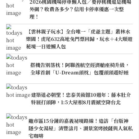
2026桃園機場停車懶人包／要停桃機還是機場
外圍？收費各多少？信用卡停車優惠一次整
理！
【雲林親子玩水】全台唯一「虎爺主題」叢林水
樂園！虎尾632高地免門票回歸，玩水＋4大順遊
秘境一日遊懶人包
搭機告別落枕！阿聯酋航空經濟艙座椅升級，
全球首創「U-Dream頭枕」包覆頭頸超好睡
建築迷必朝聖！忠泰美術館10週年：藤本壯介
特展打頭陣，1:5大屋根8月震撼空降台北
離市區15分鐘的嘉義祕境路線！造訪「台版神
隱少女湯屋」清豐濤月、湖景窯烤披薩與人氣私
宅咖啡