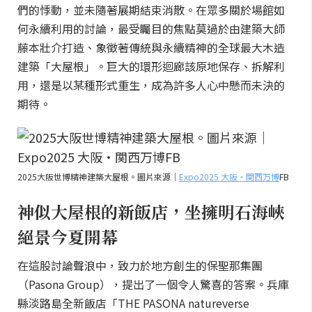
們的悸動，並未隨著展期結束消散。在眾多關於場館如
何永續利用的討論，最受矚目的焦點莫過於由建築大師
藤本壯介打造、象徵著傳統與永續精神的全球最大木造
建築「大屋根」。巨大的環形迴廊該原地保存、拆解利
用，還是以某種形式重生，成為許多人心中懸而未決的
期待。
2025大阪世博精神建築大屋根。圖片來源｜
Expo2025 大阪・関西万博
FB
神似大屋根的新飯店，坐擁明石海峽
絕景今夏開幕
在這股討論聲浪中，致力於地方創生的保聖那集團
（Pasona Group），提出了一個令人驚喜的答案。兵庫
縣淡路島全新飯店「THE PASONA natureverse