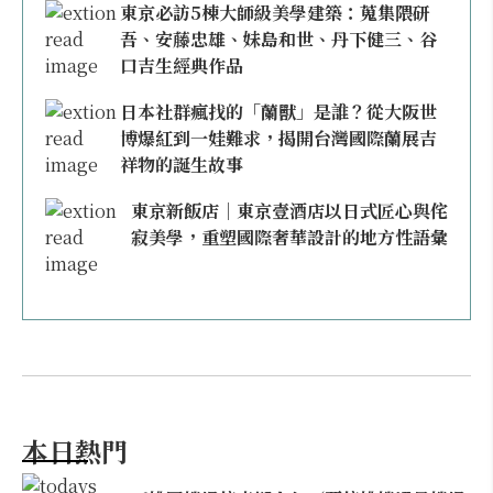
東京必訪5棟大師級美學建築：蒐集隈研
吾、安藤忠雄、妹島和世、丹下健三、谷
口吉生經典作品
日本社群瘋找的「蘭獸」是誰？從大阪世
博爆紅到一娃難求，揭開台灣國際蘭展吉
祥物的誕生故事
東京新飯店｜東京壹酒店以日式匠心與侘
寂美學，重塑國際奢華設計的地方性語彙
本日熱門