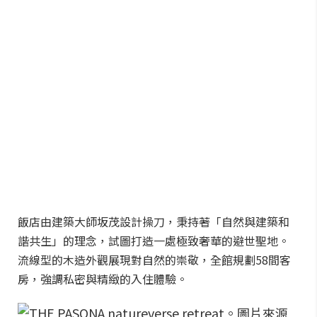
飯店由建築大師坂茂設計操刀，秉持著「自然與建築和
諧共生」的理念，試圖打造一處極致奢華的避世聖地。
流線型的木造外觀展現對自然的崇敬，全館規劃58間客
房，強調私密與精緻的入住體驗。