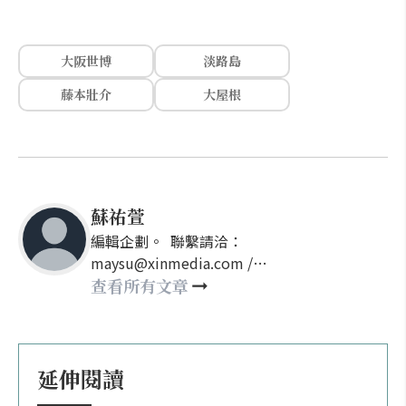
大阪世博
淡路島
藤本壯介
大屋根
蘇祐萱
編輯企劃。 聯繫請洽：
maysu@xinmedia.com /
may860527@gmail.com
查看所有文章
延伸閱讀