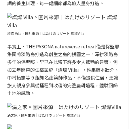
調的養生料理，每一處細節都為旅人量身打造。
燦燦 Villa。圖片來源｜はたけのリゾート 燦燦Villa
事實上，THE PASONA natureverse retreat僅是保聖那
集團將淡路島打造為創生之島的拼圖之一。深耕淡路島
多年的保聖那，早已在此留下許多令人驚艷的建築，例
如去年開幕的住宿設施「燦燦 Villa」，匯集藤本壯介、
中村拓志等 9 組知名建築師作品，不僅提供住宿，更讓
旅人親身參與從播種到收穫的完整農耕過程，體驗回歸
土地的感動。
渦之家。圖片來源｜はたけのリゾート 燦燦Villa