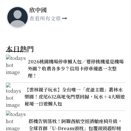
欣中國
查看所有文章
本日熱門
2026桃園機場停車懶人包／要停桃機還是機場
外圍？收費各多少？信用卡停車優惠一次整
理！
【雲林親子玩水】全台唯一「虎爺主題」叢林水
樂園！虎尾632高地免門票回歸，玩水＋4大順遊
秘境一日遊懶人包
搭機告別落枕！阿聯酋航空經濟艙座椅升級，
全球首創「U-Dream頭枕」包覆頭頸超好睡