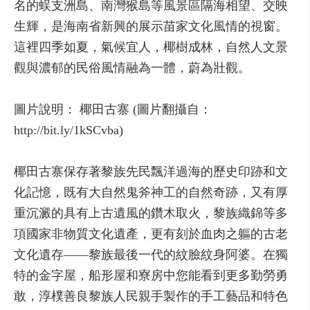
名的蜈支洲島、南灣猴島等風景區隔海相望、交映
生輝，是海南省新興的展示苗家文化風情的視窗。
這裡四季如夏，氣候宜人，椰樹成林，自然人文景
觀與濃郁的民俗風情融為一體，蔚為壯觀。
圖片說明： 椰田古寨 (圖片翻攝自：
http://bit.ly/1kSCvba)
椰田古寨保存著黎族先民飄洋過海的歷史印跡和文
化記憶，既有大自然鬼斧神工的自然奇跡，又有厚
重沉澱的具有上古遺風的鑽木取火，黎族織錦等多
項國家非物質文化遺產，更有刻於血肉之軀的古老
文化遺存——黎族最後一代的紋臉紋身阿婆。在獨
特的金字屋，船形屋和寮房中您能看到更多勤勞勇
敢，淳樸善良黎族人民親手製作的手工藝品和特色