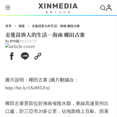
搜尋
首頁
>
旅遊
>
走進苗族人的生活－海南 椰田古寨
走進苗族人的生活－海南 椰田古寨
By
欣中國
2015/12/19
圖片說明：椰田古寨 (圖片翻攝自：
http://bit.ly/1XdWLFn)
椰田古寨景區位於海南省陵水縣，東線高速英州出
口處，距三亞市20多公里，佔地面積上百畝。與著