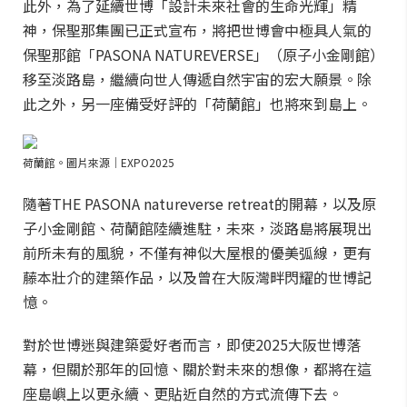
此外，為了延續世博「設計未來社會的生命光輝」精
神，保聖那集團已正式宣布，將把世博會中極具人氣的
保聖那館「PASONA NATUREVERSE」（原子小金剛館）
移至淡路島，繼續向世人傳遞自然宇宙的宏大願景。除
此之外，另一座備受好評的「荷蘭館」也將來到島上。
荷蘭館。圖片來源｜EXPO2025
隨著THE PASONA natureverse retreat的開幕，以及原
子小金剛館、荷蘭館陸續進駐，未來，淡路島將展現出
前所未有的風貌，不僅有神似大屋根的優美弧線，更有
藤本壯介的建築作品，以及曾在大阪灣畔閃耀的世博記
憶。
對於世博迷與建築愛好者而言，即使2025大阪世博落
幕，但關於那年的回憶、關於對未來的想像，都將在這
座島嶼上以更永續、更貼近自然的方式流傳下去。