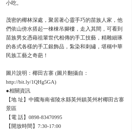
小吃。
茂密的椰林深處，聚居著心靈手巧的苗族人家，他
們依山傍水搭起一棟棟吊腳樓，走入其間，可看到
苗族男女憑藉祖輩世代相傳的手工技藝，精雕細琢
的各式各樣的手工銀飾品，紮染和刺繡，堪稱中華
民族工藝之奇葩！
圖片說明：椰田古寨 (圖片翻攝自：
http://bit.ly/1QHg5GA)
●相關資訊
【地 址】中國海南省陵水縣英州鎮英州村椰田古寨
景區
【電 話】0898-83470995
【開放時間】7:30-17:00