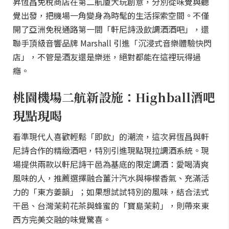
昇恆昌免稅商店在第二航廈大玩創意，分別從味覺與聽
覺出發，把機場一角變身為時髦的生活探索空間。不僅
開了亞洲免稅通路第一間「軒尼詩汲飲調酒酒吧」，還
聯手頂級音響品牌 Marshall 引進「沉浸式音樂體驗快閃
店」，不管是酒友還是樂迷，絕對都能在這裡玩得過
癮。
桃園機場二航新設施：Highball酒吧
現點現喝
看準現代人喜歡輕鬆「即飲」的潮流，這次昇恆昌與軒
尼詩合作的精緻酒吧，特別引進現點現拉調酒系統。現
場提供兩款以軒尼詩干邑為基底的限定調酒：愛喝清爽
風味的人，推薦選擇融合薑汁汽水與檸檬香氣、充滿活
力的「東方姜韻」；如果想試試特別的風味，結合法式
干邑、台灣茉莉花茶與蜂蜜的「寶島茉莉」，則帶來東
西方完美交融的味覺驚喜。