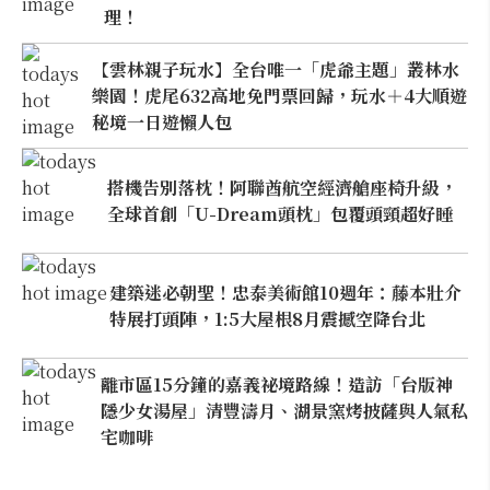
理！
【雲林親子玩水】全台唯一「虎爺主題」叢林水
樂園！虎尾632高地免門票回歸，玩水＋4大順遊
秘境一日遊懶人包
搭機告別落枕！阿聯酋航空經濟艙座椅升級，
全球首創「U-Dream頭枕」包覆頭頸超好睡
建築迷必朝聖！忠泰美術館10週年：藤本壯介
特展打頭陣，1:5大屋根8月震撼空降台北
離市區15分鐘的嘉義祕境路線！造訪「台版神
隱少女湯屋」清豐濤月、湖景窯烤披薩與人氣私
宅咖啡