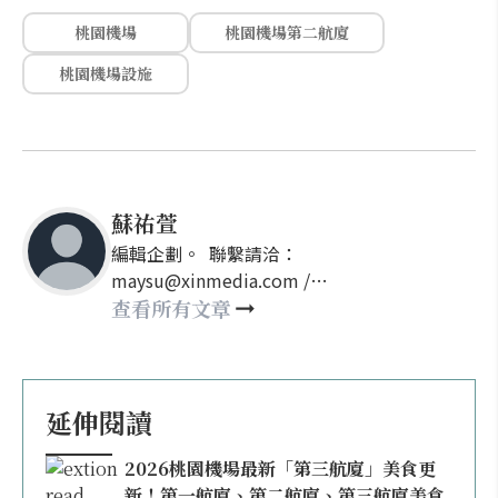
桃園機場
桃園機場第二航廈
桃園機場設施
蘇祐萱
編輯企劃。 聯繫請洽：
maysu@xinmedia.com /
may860527@gmail.com
查看所有文章
延伸閱讀
2026桃園機場最新「第三航廈」美食更
新！第一航廈、第二航廈、第三航廈美食