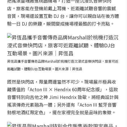
把搖滾靈魂搬進桃園機場，打造一座沉浸式音樂快閃
店。旅客能在登機前戴上耳機、近距離試聽音響的震撼
音質，現場還設置互動 DJ 台，讓你可以親自站在後方體
驗一日 DJ 的樂趣，瞬間變成機場裡最酷的打卡亮點。
昇恆昌攜手音響傳奇品牌Marshall於桃機打造沉浸式音樂快閃店，旅客可近
距離試聽、體驗DJ台互動場景。圖片來源｜昇恆昌
既然是快閃店，限量周邊當然不可少。現場展示極具收
藏價值的「Acton III × Hendrix 60周年紀念版」，這款
音響特別向吉他之神 Jimi Hendrix 致敬，將經典設計與
搖滾傳奇元素融為一體；另外還有「Acton III 藍牙音響
勃根地酒紅限定色」，擺在家裡完全就是品味的象徵。