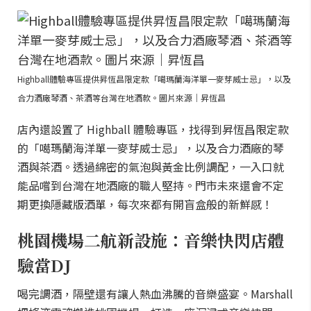
Highball體驗專區提供昇恆昌限定款「噶瑪蘭海洋單一麥芽威士忌」，以及
合力酒廠琴酒、茶酒等台灣在地酒款。圖片來源｜昇恆昌
店內還設置了 Highball 體驗專區，找得到昇恆昌限定款
的「噶瑪蘭海洋單一麥芽威士忌」，以及合力酒廠的琴
酒與茶酒。透過綿密的氣泡與黃金比例調配，一入口就
能品嚐到台灣在地酒廠的職人堅持。門市未來還會不定
期更換隱藏版酒單，每次來都有開盲盒般的新鮮感！
桃園機場二航新設施：音樂快閃店體
驗當DJ
喝完調酒，隔壁還有讓人熱血沸騰的音樂盛宴。Marshall