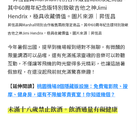
昇恆昌與Marshall特別合作販售兩款限定商品，其中60周年紀念版特別致敬
吉他之神Jimi Hendrix，極具收藏價值。圖片來源｜昇恆昌
今年暑假出國，提早到機場報到絕對不無聊，有微醺的
限量調酒可以品嚐，還有充滿搖滾靈魂的音樂可以聆聽
互動，不僅讓等飛機的時光變得多元精彩，也讓這趟暑
假旅程，在還沒起飛前就充滿驚喜樂趣！
【延伸閱讀】
桃園機場8個隱藏版設施：免費電影院、按
摩、健身房，還有不限艙等貴賓室！你知道幾個？
未滿十八歲禁止飲酒。飲酒過量有礙健康