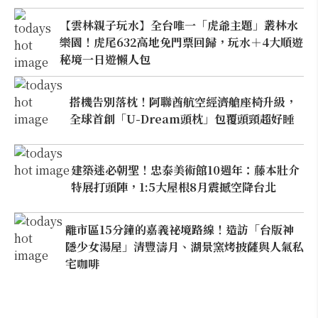
【雲林親子玩水】全台唯一「虎爺主題」叢林水
樂園！虎尾632高地免門票回歸，玩水＋4大順遊
秘境一日遊懶人包
搭機告別落枕！阿聯酋航空經濟艙座椅升級，
全球首創「U-Dream頭枕」包覆頭頸超好睡
建築迷必朝聖！忠泰美術館10週年：藤本壯介
特展打頭陣，1:5大屋根8月震撼空降台北
離市區15分鐘的嘉義祕境路線！造訪「台版神
隱少女湯屋」清豐濤月、湖景窯烤披薩與人氣私
宅咖啡