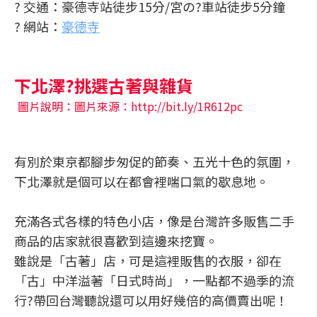
? 交通：豪德寺站徒步15分/宮の?車站徒步5分鐘
? 網站：
豪德寺
下北澤?挑選古著與雜貨
圖片說明：圖片來源：http://bit.ly/1R612pc
有別於東京都腳步匆促的節奏、五光十色的氛圍，
下北澤就是個可以在都會裡喘口氣的歇息地。
充滿各式各樣的特色小店，像是台灣許多販售二手
商品的店家就很喜歡到這邊來挖寶。
雖說是「古著」店，可是這裡販售的衣服，卻在
「古」中洋溢著「日式時尚」，一點都不過季的流
行?帶回台灣聽說還可以用好幾倍的高價賣出呢！