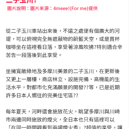
圖片說明：圖片來源：4meee!(For me)提供
從二子玉川車站出來後，不遠之處便有個廣大的河
堤，可以俯視完全無遮蔽物的蔚藍天空，或是買杯
咖啡坐在這裡看日落，享受著涼風吹拂?特別適合辛
苦告一段落後到此享受。
坐擁寬敞綠地及多摩川美景的二子玉川，在更新後
又更上一層樓，商店林立、設施完備、高機能的生
活水平，對都市化充滿願景的開發??等，已是近期
許多日本人嚮往的完美住宅區??
每年夏天，河畔還會施放花火，眺望多摩川與川崎
市兩邊同時施放的煙火，全日本也只有這裡可以
「在同一時間觀看到兩場煙火秀」?超值的享受，讓