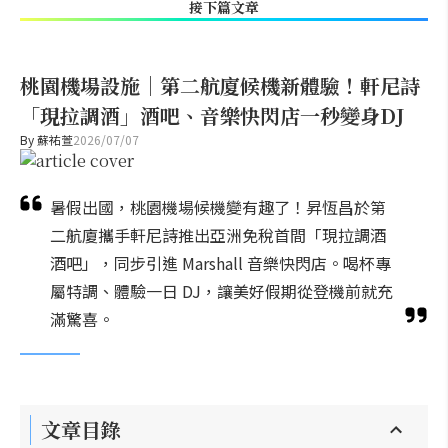
接下篇文章
桃園機場設施｜第二航廈候機新體驗！軒尼詩
「現拉調酒」酒吧、音樂快閃店一秒變身DJ
By
蘇祐萱
2026/07/07
暑假出國，桃園機場候機變有趣了！昇恆昌於第
二航廈攜手軒尼詩推出亞洲免稅首間「現拉調酒
酒吧」，同步引進 Marshall 音樂快閃店。喝杯專
屬特調、體驗一日 DJ，讓美好假期從登機前就充
滿驚喜。
文章目錄