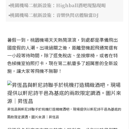
桃園機場二航新設施：Highball酒吧現點現喝
桃園機場二航新設施：音樂快閃店體驗當DJ
暑假一到，桃園機場天天熱鬧滾滾，到處都是準備飛出
國度假的人潮。出境過關之後，距離登機起飛通常還有
一小段等待時間，除了逛免稅店、坐按摩椅，或者在特
色候機室拍照打卡，現在第二航廈多了超厲害的全新設
施，讓大家等飛機不無聊！
昇恆昌與軒尼詩聯手於桃機打造精緻酒吧，現場提供以軒尼詩干邑為基底的
兩款限定調酒。圖片來源｜昇恆昌