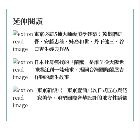
延伸閱讀
東京必訪5棟大師級美學建築：蒐集隈研
吾、安藤忠雄、妹島和世、丹下健三、谷
口吉生經典作品
日本社群瘋找的「蘭獸」是誰？從大阪世
博爆紅到一娃難求，揭開台灣國際蘭展吉
祥物的誕生故事
東京新飯店｜東京壹酒店以日式匠心與侘
寂美學，重塑國際奢華設計的地方性語彙