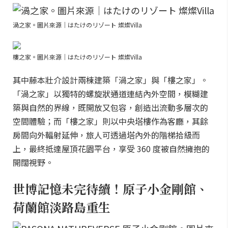
渦之家。圖片來源｜はたけのリゾート 燦燦Villa
樓之家。圖片來源｜はたけのリゾート 燦燦Villa
其中藤本壯介設計兩棟建築「渦之家」與「樓之家」。
「渦之家」以獨特的螺旋狀通道連結內外空間，模糊建
築與自然的界線，既開放又包容，創造出流動多層次的
空間體驗；而「樓之家」則以中央塔樓作為客廳，其餘
房間向外輻射延伸，旅人可透過塔內外的階梯拾級而
上，最終抵達屋頂花園平台，享受 360 度被自然擁抱的
開闊視野。
世博記憶未完待續！原子小金剛館、
荷蘭館淡路島重生