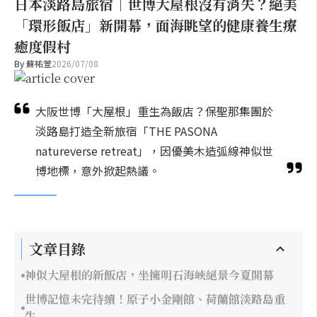
日本淡路島旅宿｜世博大屋根沒有消失？絕美
「環形飯店」新開幕，面海眺望的健康養生療
癒度假村
By
蘇祐萱
2026/07/08
大阪世博「大屋根」重生為飯店？保聖那集團於
淡路島打造全新旅宿「THE PASONA
natureverse retreat」，因優美木造弧線神似世
博地標，意外掀起熱議。
文章目錄
神似大屋根的新飯店，坐擁明石海峽絕景今夏開幕
世博記憶未完待續！原子小金剛館、荷蘭館淡路島重
生