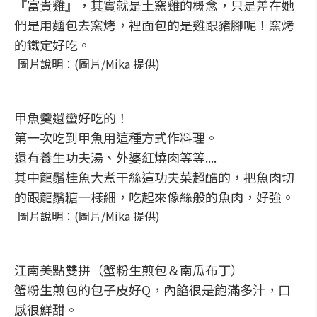
『富貴雞』，其實就是土窯雞的概念，只是差在她
們是用麵包去窯烤，裡面包的是雞跟豬腳呢！窯烤
的鐵定好吃。
圖片說明：(圖片/Mika 提供)
甲魚羹還蠻好吃的！
第一次吃到甲魚用這種方式作料理。
還有養生功夫湯、外婆紅燒肉等等....
其中龍鬚桂魚大煮干絲這功夫菜超酷的，把魚肉切
的跟龍鬚糖一樣細，吃起來像絲般的魚肉，好強。
圖片說明：(圖片/Mika 提供)
江南美點雙拼（蟹粉生煎包＆南瓜布丁）
蟹粉生煎包的包子皮好Q，內餡很是飽滿多汁，口
感很鮮甜。