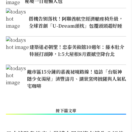
秘境一日遊懶人包
搭機告別落枕！阿聯酋航空經濟艙座椅升級，
全球首創「U-Dream頭枕」包覆頭頸超好睡
建築迷必朝聖！忠泰美術館10週年：藤本壯介
特展打頭陣，1:5大屋根8月震撼空降台北
離市區15分鐘的嘉義祕境路線！造訪「台版神
隱少女湯屋」清豐濤月、湖景窯烤披薩與人氣私
宅咖啡
接下篇文章