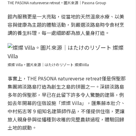
THE PASONA natureverse retreat。圖片來源｜Pasona Group
館內服務更是一大亮點，從當地的天然溫泉水療、以美
容與健康為主題的體驗活動，到嚴選淡路島時令食材烹
調的養生料理，每一處細節都為旅人量身打造。
燦燦 Villa。圖片來源｜はたけのリゾート 燦燦Villa
事實上，THE PASONA natureverse retreat僅是保聖那
集團將淡路島打造為創生之島的拼圖之一。深耕淡路島
多年的保聖那，早已在此留下許多令人驚艷的建築，例
如去年開幕的住宿設施「燦燦 Villa」，匯集藤本壯介、
中村拓志等 9 組知名建築師作品，不僅提供住宿，更讓
旅人親身參與從播種到收穫的完整農耕過程，體驗回歸
土地的感動。