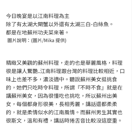
今日晚宴是以江南料理為主
除了有太湖大閘蟹以外還有太湖三白-白絲魚。
都是在地蘇州功夫菜來著。
圖片說明：(圖片/Mika 提供)
精緻又美觀的蘇州料理，走的也是華麗風格，料理
很是讓人驚艷..江南料理跟台灣的料理比較相近，口
味上也差不多，濃淡適中。聽說蘇州美女挺挑食
的，她們只吃時令料理，所謂『不時不食』就是在
講蘇州美女，因為很懂吃也挑吃，所以蘇州出美
女，每個都身形很美，長相秀麗，講話還都柔柔
的，就是柔情似水的江南風情。而蘇州男生其實也
很斯文，溫和有禮，講話時捲舌音比較沒這麼重。