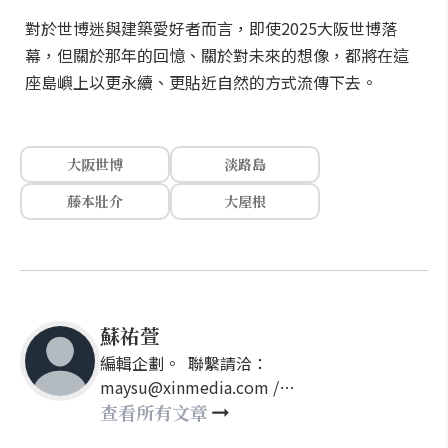
對於世博迷與建築愛好者而言，即使2025大阪世博落
幕，但關於那年的回憶、關於對未來的想像，都將在這
座島嶼上以更永續、更貼近自然的方式流傳下去。
大阪世博
淡路島
藤本壯介
大屋根
蘇祐萱
編輯企劃。 聯繫請洽：
maysu@xinmedia.com /
may860527@gmail.com
查看所有文章