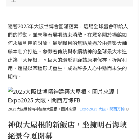
隨著2025年大阪世博會圓滿落幕，這場全球盛會帶給人
們的悸動，並未隨著展期結束消散。在眾多關於場館如
何永續利用的討論，最受矚目的焦點莫過於由建築大師
藤本壯介打造、象徵著傳統與永續精神的全球最大木造
建築「大屋根」。巨大的環形迴廊該原地保存、拆解利
用，還是以某種形式重生，成為許多人心中懸而未決的
期待。
2025大阪世博精神建築大屋根。圖片來源｜
Expo2025 大阪・関西万博
FB
神似大屋根的新飯店，坐擁明石海峽
絕景今夏開幕