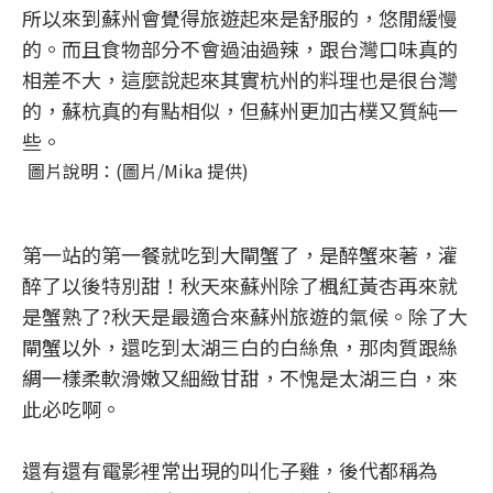
所以來到蘇州會覺得旅遊起來是舒服的，悠閒緩慢
的。而且食物部分不會過油過辣，跟台灣口味真的
相差不大，這麼說起來其實杭州的料理也是很台灣
的，蘇杭真的有點相似，但蘇州更加古樸又質純一
些。
圖片說明：(圖片/Mika 提供)
第一站的第一餐就吃到大閘蟹了，是醉蟹來著，灌
醉了以後特別甜！秋天來蘇州除了楓紅黃杏再來就
是蟹熟了?秋天是最適合來蘇州旅遊的氣候。除了大
閘蟹以外，還吃到太湖三白的白絲魚，那肉質跟絲
綢一樣柔軟滑嫩又細緻甘甜，不愧是太湖三白，來
此必吃啊。
還有還有電影裡常出現的叫化子雞，後代都稱為