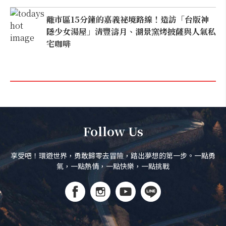
離市區15分鐘的嘉義祕境路線！造訪「台版神
隱少女湯屋」清豐濤月、湖景窯烤披薩與人氣私
宅咖啡
Follow Us
享受吧！環遊世界，勇敢歸零去冒險，踏出夢想的第一步。一點勇
氣，一點熱情，一點快樂，一點挑戰