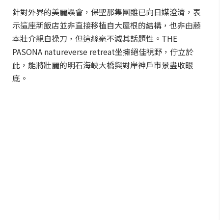
針對外界的美麗誤會，保聖那集團雖已向日媒澄清，表
示這座新飯店並非直接移植自大屋根的結構，也非由藤
本壯介親自操刀，但這絲毫不減其話題性。THE
PASONA natureverse retreat坐擁絕佳視野，佇立於
此，能將壯麗的明石海峽大橋與對岸神戶市景盡收眼
底。