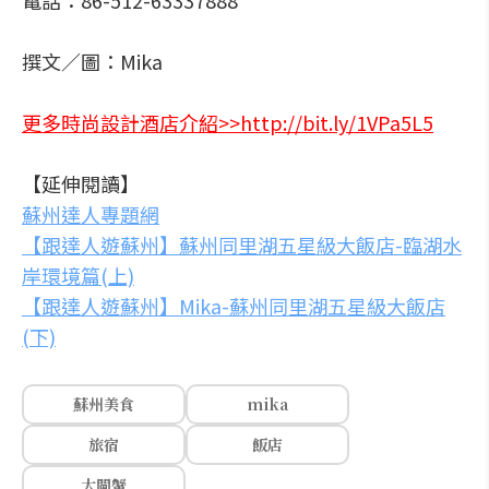
電話：86-512-63337888
撰文／圖：Mika
更多時尚設計酒店介紹>>http://bit.ly/1VPa5L5
【延伸閱讀】
蘇州達人專題網
【跟達人遊蘇州】蘇州同里湖五星級大飯店-臨湖水
岸環境篇(上)
【跟達人遊蘇州】Mika-蘇州同里湖五星級大飯店
(下)
蘇州美食
mika
旅宿
飯店
大閘蟹