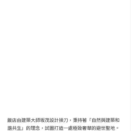
飯店由建築大師坂茂設計操刀，秉持著「自然與建築和
諧共生」的理念，試圖打造一處極致奢華的避世聖地。