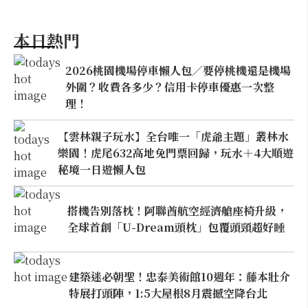
本日熱門
2026桃園機場停車懶人包／要停桃機還是機場
外圍？收費各多少？信用卡停車優惠一次整
理！
【雲林親子玩水】全台唯一「虎爺主題」叢林水
樂園！虎尾632高地免門票回歸，玩水＋4大順遊
秘境一日遊懶人包
搭機告別落枕！阿聯酋航空經濟艙座椅升級，
全球首創「U-Dream頭枕」包覆頭頸超好睡
建築迷必朝聖！忠泰美術館10週年：藤本壯介
特展打頭陣，1:5大屋根8月震撼空降台北