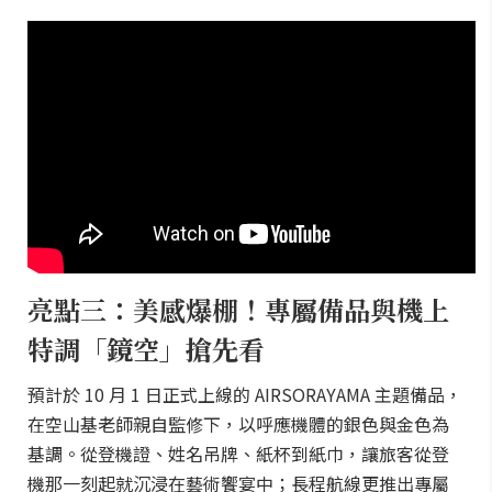
亮點三：美感爆棚！專屬備品與機上
特調「鏡空」搶先看
預計於 10 月 1 日正式上線的 AIRSORAYAMA 主題備品，
在空山基老師親自監修下，以呼應機體的銀色與金色為
基調。從登機證、姓名吊牌、紙杯到紙巾，讓旅客從登
機那一刻起就沉浸在藝術饗宴中；長程航線更推出專屬