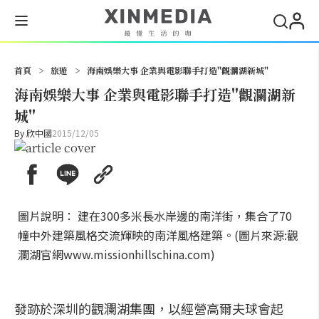
搜尋
首頁
>
旅遊
>
海南娛樂大事 企業與電影聯手打造''觀瀾湖新城''
海南娛樂大事 企業與電影聯手打造''觀瀾湖新
城''
By
欣中國
2015/12/05
圖片說明： 建在300多米長水岸邊的南洋街，集合了70
幢中外建築風格交流輝映的南洋風格建築。(圖片來源:觀
瀾湖官網www.missionhillschina.com)
發跡於深圳的觀瀾湖集團，以經營高爾夫球會起