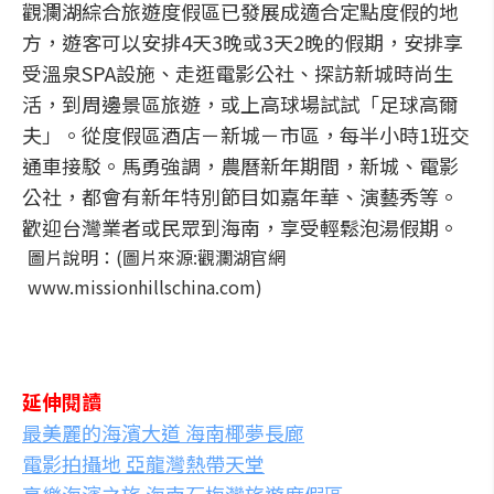
觀瀾湖綜合旅遊度假區已發展成適合定點度假的地
方，遊客可以安排4天3晚或3天2晚的假期，安排享
受溫泉SPA設施、走逛電影公社、探訪新城時尚生
活，到周邊景區旅遊，或上高球場試試「足球高爾
夫」。從度假區酒店－新城－市區，每半小時1班交
通車接駁。馬勇強調，農曆新年期間，新城、電影
公社，都會有新年特別節目如嘉年華、演藝秀等。
歡迎台灣業者或民眾到海南，享受輕鬆泡湯假期。
圖片說明：(圖片來源:觀瀾湖官網
www.missionhillschina.com)
延伸閱讀
最美麗的海濱大道 海南椰夢長廊
電影拍攝地 亞龍灣熱帶天堂