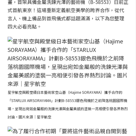
畫，首架具備金屬洗鍊光澤的藝術機（B-58553）日前正
式首航東京！這場重新定義航空美學的跨界合作，從代
言人、機上備品到首飛儀式都話題滿滿，以下為您整理
四大必看亮點。
星宇航空與殿堂級日本藝術家空山基（Hajime SORAYAMA）攜手合作的
「STARLUX AIRSORAYAMA」計劃B-58553銀色飛機於之前降落桃園國際機
場，呈現出宛如金屬般的洗鍊光澤與金屬美感的塗裝一亮相便引發各界熱烈
討論。圖片來源｜星宇航空