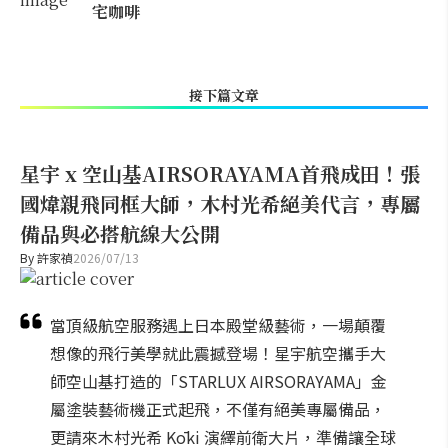
宅咖啡
接下篇文章
星宇 x 空山基AIRSORAYAMA首飛成田！張
國煒親飛同框大師，木村光希絕美代言，專屬
備品與必搭航線大公開
By
許家禎
2026/07/13
當頂級航空服務遇上日本殿堂級藝術，一場顛覆
想像的飛行美學就此震撼登場！星宇航空攜手大
師空山基打造的「STARLUX AIRSORAYAMA」金
屬塗裝藝術機正式起飛，不僅有絕美專屬備品，
更請來木村光希 Kōki 演繹前衛大片，準備讓全球