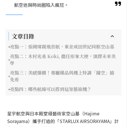
航空迷與時尚圈陷入瘋狂。
文章目錄
亮點一：張國煒親飛首航，東京成田世紀同框空山基
亮點二：木村光希 Kōki, 擔任形象大使，演繹未來美
學
亮點三：美感爆棚！專屬備品與機上特調「鏡空」搶
先看
亮點四：哪些航線可以搭到這架藝術機？
星宇航空與日本殿堂級藝術家空山基（Hajime
Sorayama）攜手打造的「STARLUX AIRSORAYAMA」計