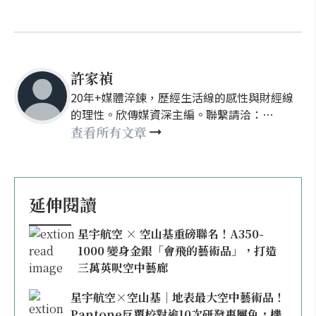
許家禎
20年+媒體淬鍊，歷經生活線的感性與財經線
的理性。欣傳媒資深主編。聯繫請洽：
nellyhsu@xinmedia.com
查看所有文章
延伸閱讀
星宇航空 × 空山基重磅聯名！A350-
1000 變身金銀「會飛的藝術品」，打造
三萬英呎空中藝廊
星宇航空×空山基｜地表最大空中藝術品！
Pantone反覆校對逾10次研發專屬色，機