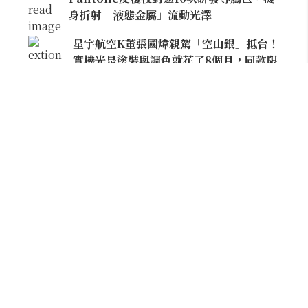
身折射「液態金屬」流動光澤
星宇航空K董張國煒親駕「空山銀」抵台！
實機光是塗裝與調色就花了8個月，同款限
量模型上架即秒殺
本日熱門
2026桃園機場停車懶人包／要停桃機還是機場
外圍？收費各多少？信用卡停車優惠一次整
理！
【雲林親子玩水】全台唯一「虎爺主題」叢林水
樂園！虎尾632高地免門票回歸，玩水＋4大順遊