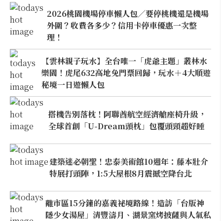
2026桃園機場停車懶人包／要停桃機還是機場
外圍？收費各多少？信用卡停車優惠一次整
理！
【雲林親子玩水】全台唯一「虎爺主題」叢林水
樂園！虎尾632高地免門票回歸，玩水＋4大順遊
秘境一日遊懶人包
搭機告別落枕！阿聯酋航空經濟艙座椅升級，
全球首創「U-Dream頭枕」包覆頭頸超好睡
建築迷必朝聖！忠泰美術館10週年：藤本壯介
特展打頭陣，1:5大屋根8月震撼空降台北
離市區15分鐘的嘉義祕境路線！造訪「台版神
隱少女湯屋」清豐濤月、湖景窯烤披薩與人氣私