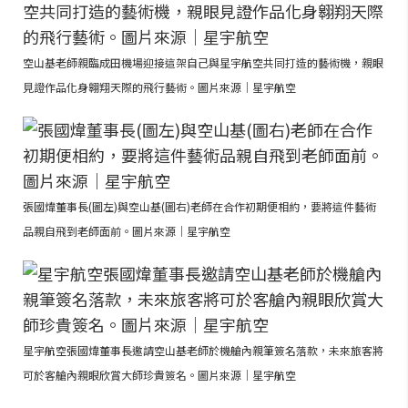
空山基老師親臨成田機場迎接這架自己與星宇航空共同打造的藝術機，親眼
見證作品化身翱翔天際的飛行藝術。圖片來源｜星宇航空
張國煒董事長(圖左)與空山基(圖右)老師在合作初期便相約，要將這件藝術
品親自飛到老師面前。圖片來源｜星宇航空
星宇航空張國煒董事長邀請空山基老師於機艙內親筆簽名落款，未來旅客將
可於客艙內親眼欣賞大師珍貴簽名。圖片來源｜星宇航空