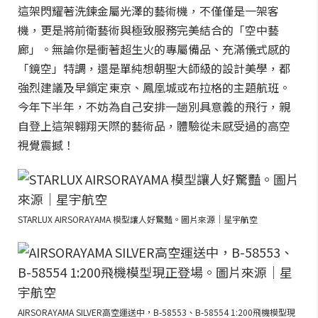
這架閃耀著洗鍊金屬光澤的藝術機，不僅僅是一架客
機，更是將前衛藝術與極致服務完美結合的「空中藝
廊」。無論你是衝著超生火的專屬備品、充滿儀式感的
「鏡空」特調，還是單純想朝聖大師級的設計美學，都
強烈建議及早鎖定東京、鳳凰城或布拉格的主題航班。
今年下半年，不妨為自己安排一趟別具意義的飛行，親
自登上這架翱翔天際的藝術品，體驗從未感受過的高空
視覺震撼！
STARLUX AIRSORAYAMA 模型讓人好驚豔。圖片來源｜星宇航空
AIRSORAYAMA SILVER高空運送中，B-58553、B-58554 1:200飛機模型現