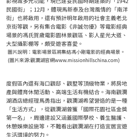
影視城多元功能，現已建妥民國時期建築的「1942
民國街」；12月，體現馬新泰及台灣風情的「南洋
街」也將啟用，還有預計明年啟用的社會主義老北
京街等觀，另有集合電影《非誠勿擾》等電影經典
場景的馮氏賀歲電影園林景觀區、影人星光大道、
大型攝影棚等，頗受遊客喜愛。
圖片說明：電影場景區將集結馮小剛電影的經典場景。
(圖片來源:觀瀾湖官網www.missionhillschina.com)
度假區內還有海口觀邸、觀墅等頂級物業，將房地
產與體育休閒活動、高端生活有機結合。海南觀瀾
湖酒店總經理馬勇指出，觀瀾湖希望營造的是一種
「生活方式」，從觀瀾湖曾獲「國際花園社區金獎
第一名」，周邊建設又涵蓋國際學校、養生醫護、
休憩娛樂設施等，不難看出觀瀾湖在打造宜居宜遊
生活環境的努力。