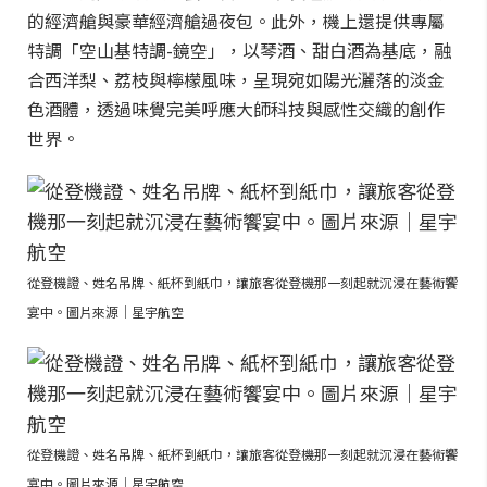
的經濟艙與豪華經濟艙過夜包。此外，機上還提供專屬
特調「空山基特調-鏡空」，以琴酒、甜白酒為基底，融
合西洋梨、荔枝與檸檬風味，呈現宛如陽光灑落的淡金
色酒體，透過味覺完美呼應大師科技與感性交織的創作
世界。
從登機證、姓名吊牌、紙杯到紙巾，讓旅客從登機那一刻起就沉浸在藝術饗
宴中。圖片來源｜星宇航空
從登機證、姓名吊牌、紙杯到紙巾，讓旅客從登機那一刻起就沉浸在藝術饗
宴中。圖片來源｜星宇航空