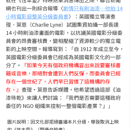
就在《性本愛》特映煞車消息傳出之際，聯合新聞
網也刊出一則綜合報導〈
劇情只有刷油漆…他拍 14
小時電影惡整英分級委員會
〉：英國獨立導演查
理．萊恩（Charlie Lyne）試圖集資拍攝一部長達
14 小時刷油漆畫面的電影，以抗議英國電影分級委
員會的昂貴審核費，變相壓縮了資源較少的獨立電
影的上映空間。報導寫到：「自 1912 年成立至今，
英國電影分級委員會已經成為英國電影文化的一部
分了。
『如果今天有個政府機構冒出來說要審核書
籍或音樂，那絕對會遭到人們反彈，而委員會已經
存在一個世紀了，人們早已習慣了這機構的存
在，』
查理‧萊恩告訴媒體，他希望透過這部《油
漆待乾》來讓人們討論：『我們是否需要這種政府
委任的 NGO 組織來控制一整個電影產業？』」
圖片說明：因文化部拒絕審議本片分級，導致取消上映
的《性本愛》（翻攝自臉書）