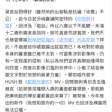
萊恩反問得好（雖然他的出發點是抗議『收費』不
公），若今日若分級審議阿密特的〈
你想幹什
麼
〉，因涉及「粗話」所以六歲以下不能聽，未滿
十二歲則需家長陪同，那可真是荒謬異常，我們不
也總愛揶揄
對岸把旺福的〈迷你裙〉列為禁歌
？拜
託，不過是迷你裙跟露出屁屁而已！本地對於歌曲
本身的審查雖已看不太到，可當牽涉到影像時，仍
有一定程度的控制（私以為他們並非真開始懂得如
何欣賞，而是在影像氾濫的世界中，小看了純音樂
跟文字對於思想的啟蒙力量）。譬如唱作歌手
HUSH 既〈
都是你害的
〉MV，因臂膀刺青包含生殖
器官（若那張塔羅戀人牌的畫面都算猥褻，那乾脆
把美術館的裸女畫都蓋起來算了）被禁後，今年推
出的新作〈我想知道你的一切〉MV 也因涉及裸露而
無法公播。