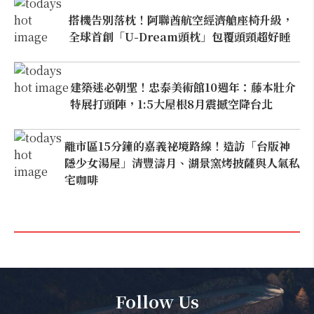
搭機告別落枕！阿聯酋航空經濟艙座椅升級，
全球首創「U-Dream頭枕」包覆頭頸超好睡
建築迷必朝聖！忠泰美術館10週年：藤本壯介
特展打頭陣，1:5大屋根8月震撼空降台北
離市區15分鐘的嘉義祕境路線！造訪「台版神
隱少女湯屋」清豐濤月、湖景窯烤披薩與人氣私
宅咖啡
Follow Us