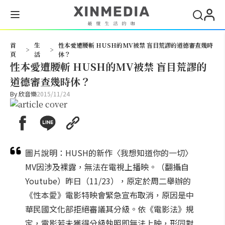
搜尋
首
生
性本愛遭腰斬 HUSH的MV被禁 盲目荒謬的道德審查幾時
>
>
頁
活
休？
性本愛遭腰斬 HUSH的MV被禁 盲目荒謬的
道德審查幾時休？
By
欣音樂
2015/11/24
圖片說明：HUSH的新作〈我想知道你的一切〉
MV因涉及裸露，無法在電視上播映。（翻攝自
Youtube）昨日（11/23），原定於周二舉辦的
《性本愛》電影特映會緊急宣布取消，原因是中
華民國文化部拒絕審議其分級。依《電影法》規
定，電影若未獲得分級執照即無法上映，形同對