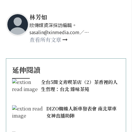
林芳如
欣傳媒資深採訪編輯。
sasalin@xinmedia.com／
happy21917@gmail.com
查看所有文章
延伸閱讀
全台5間文青喫茶店（2）茶香裡的人
生哲理：台北 臻味茶苑
DIZO蜘蛛人新車發表會 南北單車
女神直播助陣