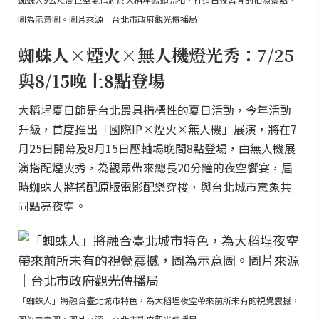
圖為示意圖。圖片來源｜台北市政府觀光傳播局
蜘蛛人×煙火×無人機燈光秀：7/25
與8/15晚上8點登場
大稻埕夏日節是台北最具指標性的夏日活動，今年活動
升級，首度推出「國際IP×煙火×無人機」展演，將在7
月25日開幕及8月15日壓軸場晚間8點登場，由無人機展
演搭配煙火秀，為觀眾帶來總長20分鐘的夜空饗宴，屆
時蜘蛛人將搭配原版電影配樂穿梭，與台北城市意象共
同點亮夜空。
「蜘蛛人」將融合臺北城市特色，為大稻埕夜空帶來前所未有的視覺震撼，