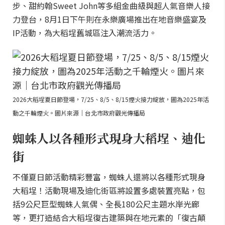
步、甜約翰Sweet John等多組金曲級與超人氣音樂人接
力登台，8月1日下午則在永樂廣場推出在地音樂盛宴及
IP活動，為大稻埕舊城區注入潮流活力。
2026大稻埕夏日節登場，7/25、8/5、8/15煙火接力綻放，圖為2025年活
動之千輪煙火。圖片來源｜台北市政府觀光傳播局
蜘蛛人以各種形式現身大稻埕、迪化
街
不僅夏日節活動精彩豐富，蜘蛛人還將以各種形式現身
大稻埕！活動現場及迪化街區將設置多處裝置亮點，包
括9公尺巨型蜘蛛人氣偶、全長180公尺主題水岸光廊
等，更打造結合大稻埕復古建築與在地元素的「復古顛