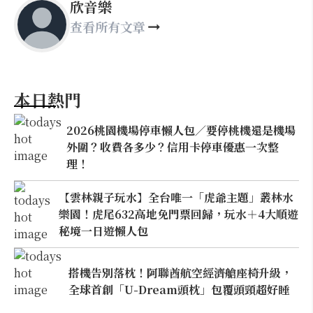
欣音樂
查看所有文章
本日熱門
2026桃園機場停車懶人包／要停桃機還是機場
外圍？收費各多少？信用卡停車優惠一次整
理！
【雲林親子玩水】全台唯一「虎爺主題」叢林水
樂園！虎尾632高地免門票回歸，玩水＋4大順遊
秘境一日遊懶人包
搭機告別落枕！阿聯酋航空經濟艙座椅升級，
全球首創「U-Dream頭枕」包覆頭頸超好睡