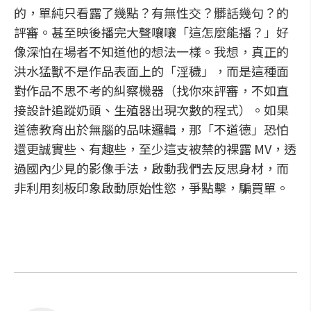
的，單純只看露了幾點？有無性交？髒話幾句？的
評審。甚至映後播完大聲嚷嚷「這怎麼能播？」好
像深怕在場者不知道他的想法一樣。我想，真正的
洪水猛獸不是作品表面上的「淫穢」，而是這種面
對作品不思不考的糾察機器（找你來評審，不如直
接設計追蹤奶頭、生殖器出現次數的程式）。如果
道德教育出於無腦的品味邏輯，那「不道德」恐怕
還更誠實些、有趣些，至少這支被禁的裸露 MV，透
過國內少見的影像手法，啟動我們去反思身材，而
非利用刻板印象啟動原始性慾，爭點擊，騙買單。