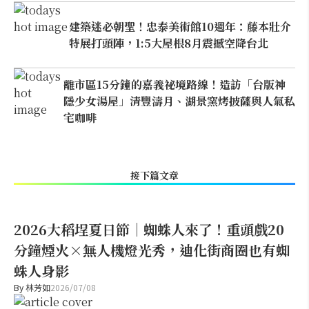
建築迷必朝聖！忠泰美術館10週年：藤本壯介
特展打頭陣，1:5大屋根8月震撼空降台北
離市區15分鐘的嘉義祕境路線！造訪「台版神
隱少女湯屋」清豐濤月、湖景窯烤披薩與人氣私
宅咖啡
接下篇文章
2026大稻埕夏日節｜蜘蛛人來了！重頭戲20
分鐘煙火×無人機燈光秀，迪化街商圈也有蜘
蛛人身影
By
林芳如
2026/07/08