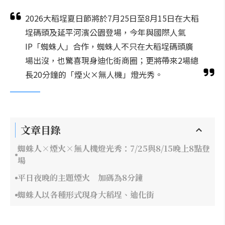
2026大稻埕夏日節將於7月25日至8月15日在大稻
埕碼頭及延平河濱公園登場，今年與國際人氣
IP「蜘蛛人」合作，蜘蛛人不只在大稻埕碼頭廣
場出沒，也驚喜現身迪化街商圈；更將帶來2場總
長20分鐘的「煙火×無人機」燈光秀。
文章目錄
蜘蛛人×煙火×無人機燈光秀：7/25與8/15晚上8點登
場
平日夜晚的主題煙火 加碼為8分鐘
蜘蛛人以各種形式現身大稻埕、迪化街