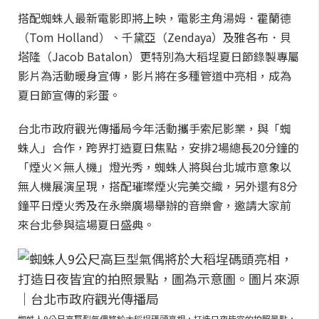
搭配蜘蛛人最新電影即將上映，電影主角湯姆．霍蘭德
（Tom Holland）、千黛亞（Zendaya）及雅各布．貝
塔隆（Jacob Batalon）更特別為大稻埕夏日節錄製專屬
影片為活動暖身宣傳，影片將在多種管道中亮相，成為
夏日節宣傳的彩蛋。
台北市政府觀光傳播局今年活動攜手索尼影業，與「蜘
蛛人」合作，跨界打造夏日焦點，安排2場總長20分鐘的
「煙火×無人機」燈光秀，蜘蛛人將與台北城市意象以
無人機展演呈現，搭配璀璨煙火完美交織，另外還有8分
鐘平日煙火秀及在永樂廣場舉辦的音樂會，邀請大家前
來台北參與這場夏日盛典。
蜘蛛人9公尺高巨型氣偶將於大稻埕碼頭亮相，打造日夜皆宜的拍照景點，