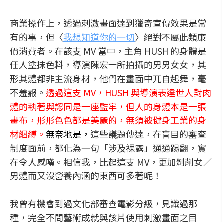
商業操作上，透過刺激畫面達到獵奇宣傳效果是常
有的事，但〈
我想知道你的一切
〉絕對不屬此類廉
價消費者。在該支 MV 當中，主角 HUSH 的身體是
任人塗抹色料，導演陳宏一所拍攝的男男女女，其
形其體都非主流身材，他們在畫面中兀自起舞，毫
不羞赧。
透過這支 MV，HUSH 與導演表達世人對肉
體的執著與認同是一座監牢，但人的身體本是一張
畫布，形形色色都是美麗的，無須被健身工業的身
材綑縛。
無奈地是，
這些議題傳達，在盲目的審查
制度面前，都化為一句「涉及裸露」通通踢翻，實
在令人感嘆。相信我，比起這支 MV，更加剝削女／
男體而又沒營養內涵的東西可多著呢！
我曾有機會到過文化部審查電影分級，見識過那
種，完全不問藝術成就與該片使用刺激畫面之目