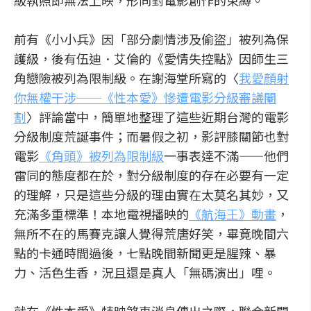
級執照即無法上映，形同對電影創作的束縛。
前有《小小兵》因「部分劇情涉及偷盜」被列為保
護級，後有伍迪．艾倫的《愛情失控點》因師生三
角戀險被列為限制級。在謝海堂所寫的〈
我愛顏射
你無權干涉──《性本愛》慘遭電影分級審議閹
割
〉評論當中，簡單地整理了這些近期台灣的電影
分級制度荒誕事件；而暑假之初，影評膝關節也對
電影
《角頭》被列為限制級
一事表達不滿——他們
雷同的態度都在於，對分級制度的存在必要有一定
的理解，只是這些分級的理由實在太莫名其妙，又
充滿多重標準！本地電視播映的
《航海王》動畫
，
無所不在的馬賽克讓人覺得荒唐好笑，畢竟晚間六
點的卡通時間過後，七點晚間新聞更是腥辣、暴
力、活色生香，況且還是真人「無碼演出」哩。