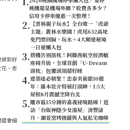
1
.
2026桃園機場停車懶人包／要停
桃機還是機場外圍？收費各多少？
信用卡停車優惠一次整理！
2
.
【雲林親子玩水】全台唯一「虎爺
主題」叢林水樂園！虎尾632高地
免門票回歸，玩水＋4大順遊秘境
一日遊懶人包
3
.
搭機告別落枕！阿聯酋航空經濟艙
是排到好
座椅升級，全球首創「U-Dream
之花、杏
頭枕」包覆頭頸超好睡
4
.
建築迷必朝聖！忠泰美術館10週
年：藤本壯介特展打頭陣，1:5大
屋根8月震撼空降台北
5
.
離市區15分鐘的嘉義祕境路線！造
訪「台版神隱少女湯屋」清豐濤
月、湖景窯烤披薩與人氣私宅咖啡
闆還會細