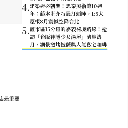
4
.
建築迷必朝聖！忠泰美術館10週
年：藤本壯介特展打頭陣，1:5大
屋根8月震撼空降台北
5
.
離市區15分鐘的嘉義祕境路線！造
訪「台版神隱少女湯屋」清豐濤
月、湖景窯烤披薩與人氣私宅咖啡
間店最重要