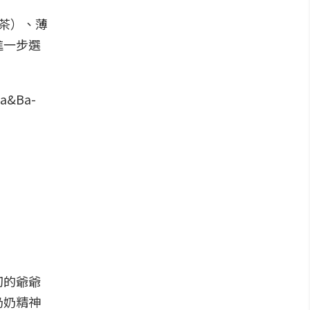
茶）、薄
進一步選
切的爺爺
奶奶精神