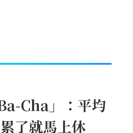
a-Cha」：平均
「累了就馬上休