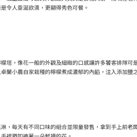
僅是令人垂涎欲滴，更顯得秀色可餐。
檸檬塔，像花一般的外觀及細緻的口感讓許多饕客排隊可
上卓蘭小農自家栽種的檸檬煮成濃郁的內餡，注入添加鹽
淇淋，每天有不同口味的組合並限量發售，拿到手上前老
人手裡猶如捧著一朵鮮摘的花。