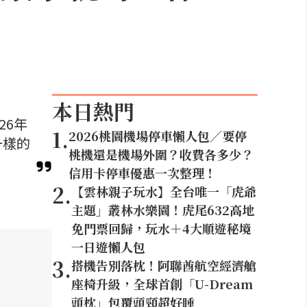
本日熱門
26年
1
.
2026桃園機場停車懶人包／要停
一樣的
桃機還是機場外圍？收費各多少？
信用卡停車優惠一次整理！
2
.
【雲林親子玩水】全台唯一「虎爺
主題」叢林水樂園！虎尾632高地
免門票回歸，玩水＋4大順遊秘境
一日遊懶人包
3
.
搭機告別落枕！阿聯酋航空經濟艙
座椅升級，全球首創「U-Dream
頭枕」包覆頭頸超好睡