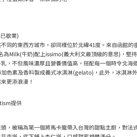
供
(已歇業)
不同的東西方城市，卻同樣位於北緯41度。來自函館的
命名為Milk(牛奶)配上issimo(義大利文最頂級的意思)，堅
牛乳，不但風味濃厚且營養價值高，搭配每一個時令北海
加色素及香料製成義式冰淇淋(gelato)，此外，冰淇淋
起來更添浪漫！
rtism提供
來頭，被稱為第一個將馬卡龍帶入台灣的甜點主廚，對法
果花束塔，底下鋪上杏仁塔，口感甜蜜視覺滿分。