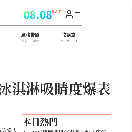
08.08
S A T
點
風格帶路
欣講堂
Style Travel
Xin Forum
冰淇淋吸睛度爆表
本日熱門
有許多人