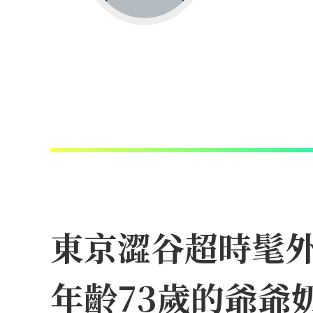
東京澀谷超時髦外帶
年齡73歲的爺爺