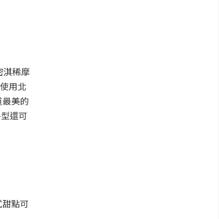
密淇稀摩
持使用北
道最美的
外型還可
式甜點可