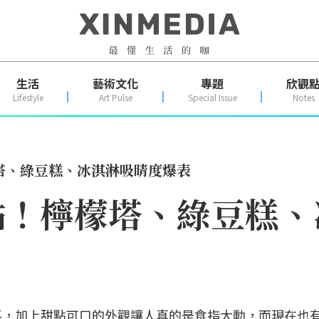
生活
藝術文化
專題
欣觀
Lifestyle
Art Pulse
Special Issue
Notes
塔、綠豆糕、冰淇淋吸睛度爆表
點！檸檬塔、綠豆糕、
事，加上甜點可口的外觀讓人真的是食指大動，而現在也