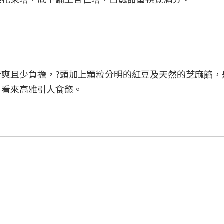
爽且少負擔，?頭加上顆粒分明的紅豆及天然的芝麻餡，
，看來高雅引人食慾。