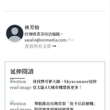
林芳如
欣傳媒資深採訪編輯。
sasalin@xinmedia.com／
happy21917@gmail.com
查看所有文章
延伸閱讀
尋找寶可夢大師，Skyscanner送你
亞太區4大城市機票抓更多！
華航推出台灣首架「皮卡丘彩繪機」
陪伴旅客疫後同遊世界