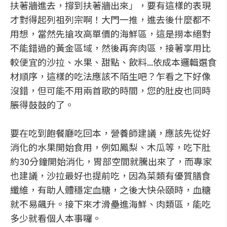
扶著牆進去，撐到扶著牆出來」，要有這樣的表現
才對得起列祖列宗啊！大門一推，進去後什麼都不
用想，當然先搶攻高單價的海鮮區，這是撈本絕對
不能錯過的黃金區域，然後再奔肉區，接著享用比
較便宜的沙拉、水果、甜點、飲料...依成本邏輯選食
材順序，這樣的吃法應該不陌生吧？乍看之下好像
沒錯，但可能不用兩首歌的時間，您的肚皮也同時
脹得鼓鼓的了。
要在吃到飽餐廳吃回本，營養師建議，應該先從好
消化的水果開始食用，例如鳳梨、木瓜等，吃下肚
約30分鐘開始消化，胃部空間就騰出來了，而專家
也建議，沙拉最好也提前吃，因為菜類有優質膳食
纖維，有助人體穩定血糖，之後大快朵頤時，血糖
就不易飆升。接下來才滑壘進海鮮、肉類區，能吃
多少就看個人本事囉。