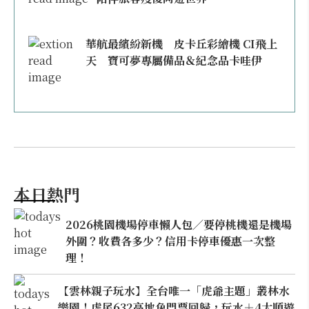
華航最繽紛新機 皮卡丘彩繪機 CI飛上
天 寶可夢專屬備品＆紀念品卡哇伊
本日熱門
2026桃園機場停車懶人包／要停桃機還是機場
外圍？收費各多少？信用卡停車優惠一次整
理！
【雲林親子玩水】全台唯一「虎爺主題」叢林水
樂園！虎尾632高地免門票回歸，玩水＋4大順遊