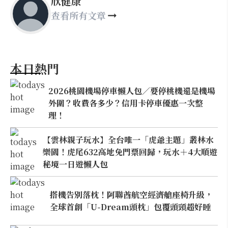
欣健康
查看所有文章
本日熱門
2026桃園機場停車懶人包／要停桃機還是機場
外圍？收費各多少？信用卡停車優惠一次整
理！
【雲林親子玩水】全台唯一「虎爺主題」叢林水
樂園！虎尾632高地免門票回歸，玩水＋4大順遊
秘境一日遊懶人包
搭機告別落枕！阿聯酋航空經濟艙座椅升級，
全球首創「U-Dream頭枕」包覆頭頸超好睡