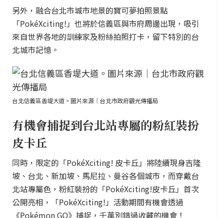
另外，融合台北市城市地景的寶可夢拍照景點
「PokéXciting!」也將於信義區與市府周邊出現，吸引
來自世界各地的訓練家及粉絲拍照打卡，留下特別的台
北城市記憶。
台北信義區香堤大道。圖片來源｜台北市政府觀光傳播局
有機會捕捉到台北站專屬的粉紅裝扮
皮卡丘
同時，限定的「PokéXciting! 皮卡丘」將陸續現身吉隆
坡、台北、新加坡、馬尼拉、曼谷各個城市，而穿戴台
北站專屬色，粉紅裝扮的「PokéXciting!皮卡丘」首次
公開亮相，「PokéXciting!」活動期間有機會透過
《Pokémon GO》捕捉，千萬別錯過收藏的機會！