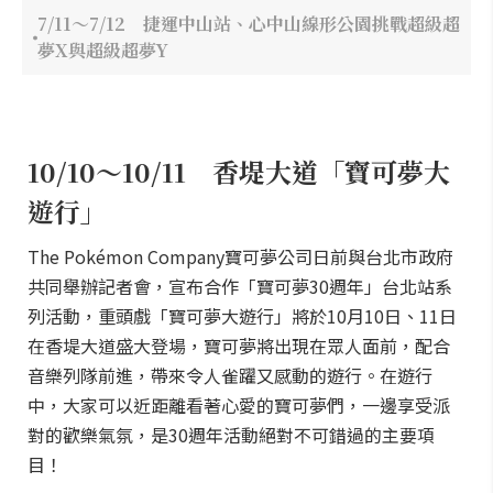
7/11～7/12 捷運中山站、心中山線形公園挑戰超級超
夢X與超級超夢Y
10/10～10/11 香堤大道「寶可夢大
遊行」
The Pokémon Company寶可夢公司日前與台北市政府
共同舉辦記者會，宣布合作「寶可夢30週年」台北站系
列活動，重頭戲「寶可夢大遊行」將於10月10日、11日
在香堤大道盛大登場，寶可夢將出現在眾人面前，配合
音樂列隊前進，帶來令人雀躍又感動的遊行。在遊行
中，大家可以近距離看著心愛的寶可夢們，一邊享受派
對的歡樂氣氛，是30週年活動絕對不可錯過的主要項
目！