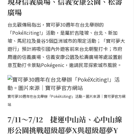
現身信義廣場、信義安康公園、松壽
廣場
台北觀傳局指出，寶可夢30週年在台北舉辦的
「PokéXciting!」活動，是屬於吉隆坡、台北、新加
坡、馬尼拉及曼谷5個亞洲城市的限定活動；「寶可夢大
遊行」預計將吸引國內外遊客前來台北朝聖打卡；市府
周邊的信義廣場、信義安康公園及松壽廣場等處設置創
意互動打卡景點Pokégenic，邀請民眾探索城市風貌。
寶可夢30週年在台北舉辦「PokéXciting!」活動。圖片來源｜寶可夢官方網
站
7/11～7/12 捷運中山站、心中山線
形公園挑戰超級超夢X與超級超夢Y