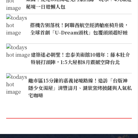
秘境一日遊懶人包
搭機告別落枕！阿聯酋航空經濟艙座椅升級，
全球首創「U-Dream頭枕」包覆頭頸超好睡
建築迷必朝聖！忠泰美術館10週年：藤本壯介
特展打頭陣，1:5大屋根8月震撼空降台北
離市區15分鐘的嘉義祕境路線！造訪「台版神
隱少女湯屋」清豐濤月、湖景窯烤披薩與人氣私
宅咖啡