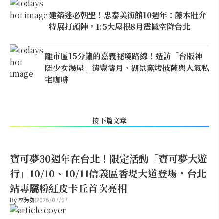
建築迷必朝聖！忠泰美術館10週年：藤本壯介
特展打頭陣，1:5大屋根8月震撼空降台北
離市區15分鐘的嘉義祕境路線！造訪「台版神
隱少女湯屋」清豐濤月、湖景窯烤披薩與人氣私
宅咖啡
接下篇文章
寶可夢30週年在台北！限定活動「寶可夢大遊
行」10/10、10/11信義區香堤大道登場，台北
站專屬粉紅皮卡丘首次亮相
By
林芳如
2026/07/07