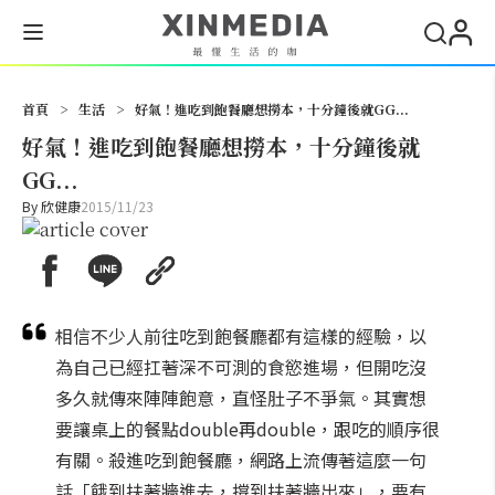
搜尋
首頁
>
生活
>
好氣！進吃到飽餐廳想撈本，十分鐘後就GG...
好氣！進吃到飽餐廳想撈本，十分鐘後就
GG...
By
欣健康
2015/11/23
相信不少人前往吃到飽餐廳都有這樣的經驗，以
為自己已經扛著深不可測的食慾進場，但開吃沒
多久就傳來陣陣飽意，直怪肚子不爭氣。其實想
要讓桌上的餐點double再double，跟吃的順序很
有關。殺進吃到飽餐廳，網路上流傳著這麼一句
話「餓到扶著牆進去，撐到扶著牆出來」，要有