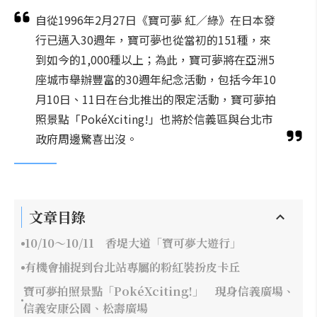
自從1996年2月27日《寶可夢 紅／綠》在日本發
行已邁入30週年，寶可夢也從當初的151種，來
到如今的1,000種以上；為此，寶可夢將在亞洲5
座城市舉辦豐富的30週年紀念活動，包括今年10
月10日、11日在台北推出的限定活動，寶可夢拍
照景點「PokéXciting!」也將於信義區與台北市
政府周邊驚喜出沒。
文章目錄
10/10～10/11 香堤大道「寶可夢大遊行」
有機會捕捉到台北站專屬的粉紅裝扮皮卡丘
寶可夢拍照景點「PokéXciting!」 現身信義廣場、
信義安康公園、松壽廣場