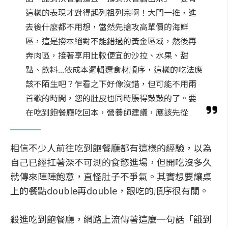
這樣的表現才對得起列祖列宗啊！大門一推，進
去後什麼都不用想，當然先搶攻高單價的海鮮
區，這是撈本絕對不能錯過的黃金區域，然後再
奔肉區，接著享用比較便宜的沙拉、水果、甜
點、飲料...依成本邏輯選食材順序，這樣的吃法應
該不陌生吧？乍看之下好像沒錯，但可能不用兩
首歌的時間，您的肚皮也同時脹得鼓鼓的了。要
在吃到飽餐廳吃回本，營養師建議，應該先從
相信不少人前往吃到飽餐廳都有這樣的經驗，以為
自己已經扛著深不可測的食慾進場，但開吃沒多久
就傳來陣陣飽意，直怪肚子不爭氣。其實想要讓桌
上的餐點double再double，跟吃的順序很有關。
殺進吃到飽餐廳，網路上流傳著這麼一句話「餓到