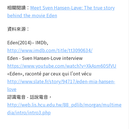
相關閱讀：
Meet Sven Hansen-Løve: The true story
behind the movie Eden
資料來源：
Eden(2014)– IMDb,
http://www.imdb.com/title/tt3090634/
Eden - Sven Hansen-Love interview
https://www.youtube.com/watch?v=XkAsm60SfVU
«Eden», raconté par ceux qui l'ont vécu
http://www.slate.fr/story/94717/eden-mia-hansen-
love
認識電音 - 話說電音，
http://web.lis.hcu.edu.tw/88_pdlib/morgan/multime
dia/intro/intro3.php