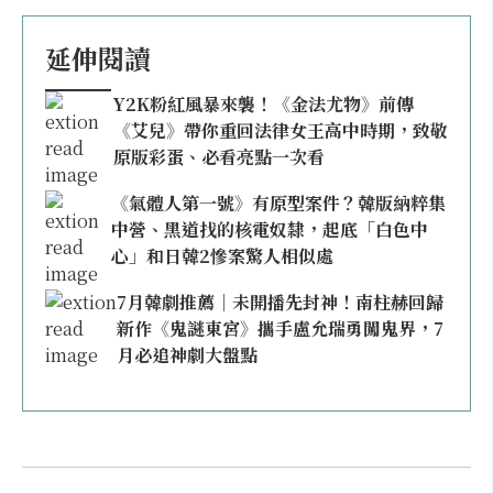
延伸閱讀
Y2K粉紅風暴來襲！《金法尤物》前傳
《艾兒》帶你重回法律女王高中時期，致敬
原版彩蛋、必看亮點一次看
《氣體人第一號》有原型案件？韓版納粹集
中營、黑道找的核電奴隸，起底「白色中
心」和日韓2慘案驚人相似處
7月韓劇推薦｜未開播先封神！南柱赫回歸
新作《鬼謎東宮》攜手盧允瑞勇闖鬼界，7
月必追神劇大盤點