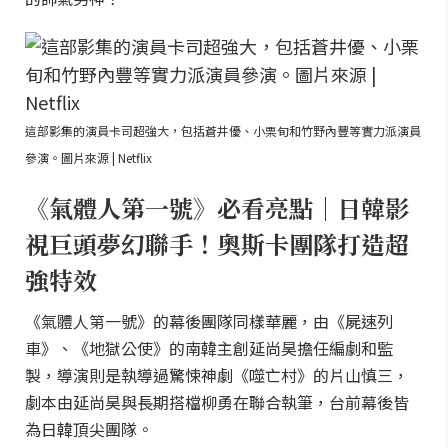
這部影集的演員卡司超強大，包括蒼井優、小栗旬和竹野內豐等實力派演員
參演。圖片來源 | Netflix
《氣體人第一號》必看亮點｜日韓影
視巨頭夢幻聯手！奧斯卡團隊打造超
強特效
《氣體人第一號》的幕後團隊同樣華麗，由《屍速列
車》、《地獄公使》的南韓主創延尚昊擔任編劇和監
製，導演則是執導過驚悚神劇《噬亡村》的片山慎三，
劇本由延尚昊與長期搭檔柳勇在聯合執筆，台前幕後皆
為日韓頂尖團隊。