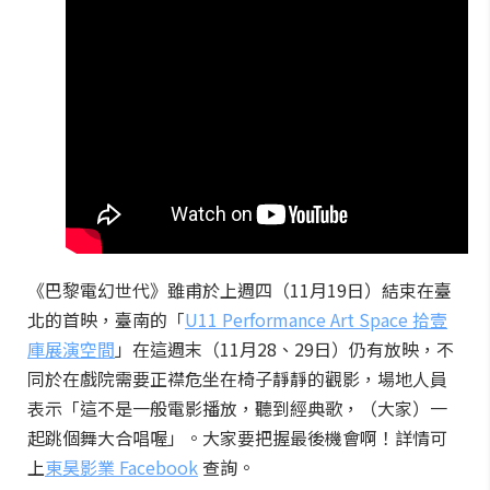
《巴黎電幻世代》雖甫於上週四（11月19日）結束在臺
北的首映，臺南的「
U11 Performance Art Space 拾壹
庫展演空間
」在這週末（11月28、29日）仍有放映，不
同於在戲院需要正襟危坐在椅子靜靜的觀影，場地人員
表示「這不是一般電影播放，聽到經典歌，（大家）一
起跳個舞大合唱喔」。大家要把握最後機會啊！詳情可
上
東昊影業 Facebook
查詢。