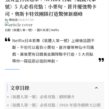
號》5 大必看亮點：小栗旬、蒼井優強勢卡
司，奧斯卡特效團隊打造驚悚新巔峰
By
陳怡安
2026/07/09
日劇《氣體人第一號》。圖片來源 | Netflix
Netflix日本影集《氣體人第一號》上線後話題不
斷，不但可以看到小栗旬、蒼井優等神仙卡司飆
戲，幕後更有日韓黃金團隊聯手打造，5 大亮點
帶你一窺這部必追的神劇。
文章目錄
《氣體人第一號》必看亮點｜劇情簡介
《氣體人第一號》必看亮點｜1960 年原作劇情大公開