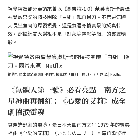
視覺特效部分更請來曾以《哥吉拉-1.0》榮獲奧斯卡最佳
視覺效果獎的特技團隊「白組」親自操刀。不管是氣體
人長出血肉的爆裂視覺，還是氣體穿梭實景的擬真特
效，都被網友大讚根本是「好萊塢電影等級」的震撼精
彩。
視覺特效由曾榮獲奧斯卡的特技團隊「白組」操刀。圖片來源 | Netflix
《氣體人第一號》必看亮點｜南方之
星神曲再翻紅：《心愛的艾莉》成全
劇催淚靈魂
貫穿整部劇的靈魂，是日本天團南方之星 1979 年的經典
神曲《心愛的艾莉》（いとしのエリー）。這首歌發行