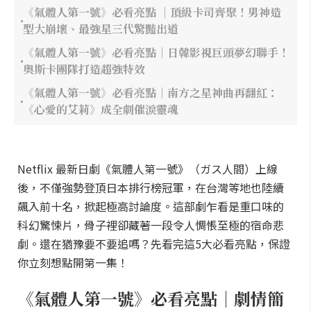
《氣體人第一號》必看亮點 ｜頂級卡司齊聚！男神造
型大崩壞、最強星三代驚豔出道
《氣體人第一號》必看亮點｜日韓影視巨頭夢幻聯手！
奧斯卡團隊打造超強特效
《氣體人第一號》必看亮點｜南方之星神曲再翻紅：
《心愛的艾莉》成全劇催淚靈魂
Netflix 最新日劇《氣體人第一號》（ガス人間）上線
後，不僅強勢登頂日本排行榜冠軍，在台灣等地也陸續
飆入前十名，掀起極高討論度。這部劇乍看是重口味的
科幻驚悚片，骨子裡卻藏著一段令人惆悵至極的宿命悲
劇。還在猶豫要不要追嗎？先看完這5大必看亮點，保證
你立刻想點開第一集！
《氣體人第一號》必看亮點｜劇情簡