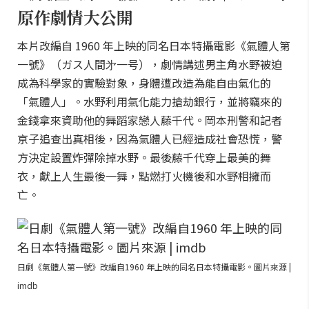
原作劇情大公開
本片改編自 1960 年上映的同名日本特攝電影《氣體人第
一號》（ガス人間㐧一号），劇情講述男主角水野被迫
成為科學家的實驗對象，身體遭改造為能自由氣化的
「氣體人」。水野利用氣化能力搶劫銀行，並將竊來的
金錢拿來資助他的舞蹈家戀人藤千代。岡本刑警和記者
京子追查出真相後，因為氣體人已經造成社會恐慌，警
方決定設置炸彈除掉水野。最後藤千代穿上最美的舞
衣，獻上人生最後一舞，點燃打火機後和水野相擁而
亡。
日劇《氣體人第一號》改編自1960 年上映的同名日本特攝電影。圖片來源 |
imdb