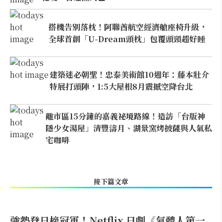
搭機告別落枕！阿聯酋航空經濟艙座椅升級，
全球首創「U-Dream頭枕」包覆頭頸超好睡
建築迷必朝聖！忠泰美術館10週年：藤本壯介
特展打頭陣，1:5大屋根8月震撼空降台北
離市區15分鐘的嘉義祕境路線！造訪「台版神
隱少女湯屋」清豐濤月、湖景窯烤披薩與人氣私
宅咖啡
接下篇文章
強勢登日榜冠軍！Netflix 日劇《氣體人第一