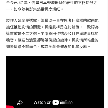
至今已 47 年，仍是日本樂壇最具代表性的不朽情歌之
一，如今隨著影集熱播再度爆紅。
製作人延尚昊透露，籌備時一直在思考什麼樣的歌曲能
擔任推動劇情的關鍵，與編劇柳勇在討論後，一致認為
這首歌是不二之選。主唱桑田佳祐沙啞且充滿故事感的
嗓音，讓這首浪漫卻略帶傷感的旋律，與劇情所堆疊的
惆悵情緒不謀而合，成為全劇最催淚的化學反應。