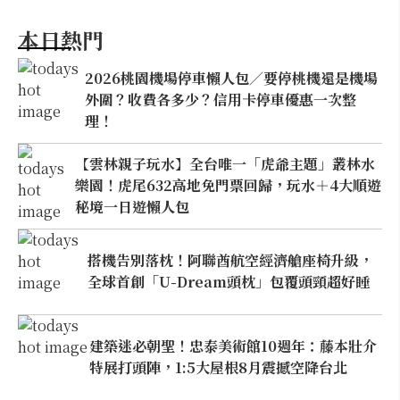
本日熱門
2026桃園機場停車懶人包／要停桃機還是機場
外圍？收費各多少？信用卡停車優惠一次整
理！
【雲林親子玩水】全台唯一「虎爺主題」叢林水
樂園！虎尾632高地免門票回歸，玩水＋4大順遊
秘境一日遊懶人包
搭機告別落枕！阿聯酋航空經濟艙座椅升級，
全球首創「U-Dream頭枕」包覆頭頸超好睡
建築迷必朝聖！忠泰美術館10週年：藤本壯介
特展打頭陣，1:5大屋根8月震撼空降台北