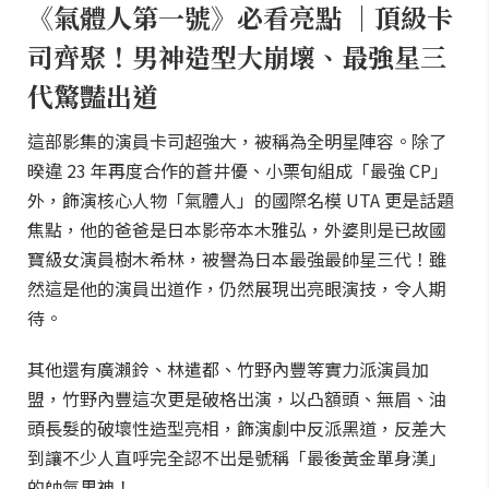
《氣體人第一號》必看亮點 ｜頂級卡
司齊聚！男神造型大崩壞、最強星三
代驚豔出道
這部影集的演員卡司超強大，被稱為全明星陣容。除了
暌違 23 年再度合作的蒼井優、小栗旬組成「最強 CP」
外，飾演核心人物「氣體人」的國際名模 UTA 更是話題
焦點，他的爸爸是日本影帝本木雅弘，外婆則是已故國
寶級女演員樹木希林，被譽為日本最強最帥星三代！雖
然這是他的演員出道作，仍然展現出亮眼演技，令人期
待。
其他還有廣瀨鈴、林遣都、竹野內豐等實力派演員加
盟，竹野內豐這次更是破格出演，以凸額頭、無眉、油
頭長髮的破壞性造型亮相，飾演劇中反派黑道，反差大
到讓不少人直呼完全認不出是號稱「最後黃金單身漢」
的帥氣男神！