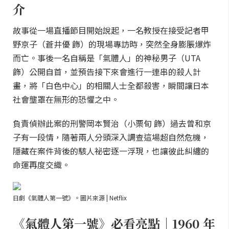
介
故事從一場直播節目開始說起，一名教授在接受記者甲
野京子（蒼井優 飾）的現場專訪時，突然全身膨脹爆炸
而亡。事後一名自稱是「氣體人」的神秘男子（UTA
飾）公開自首，並預告接下來會進行一連串的殺人計
畫，將「白色中心」的相關人士全都殺害，瞬間讓日本
社會壟罩在無形的恐懼之中。
負責偵辦此案的刑警岡本賢治（小栗旬 飾）過去曾和京
子有一段情，隨著兩人分頭深入調查這場超自然危機，
隱藏在案件背後的駭人祕密逐一浮現，也讓彼此糾纏的
命運再度交織。
日劇《氣體人第一號》。圖片來源 | Netflix
《氣體人第一號》必看亮點｜1960 年