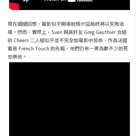
現在細細回想，電影似乎開場就預示這局終將以失敗收
場。然而，實際上，Sven 與其好友 Greg Gauthier 合組
的 Cheers 二人組似乎並不完全如電影中苦命，作為法國
電音 French Touch 的先驅，他們仍有一票為數不少的死
忠樂迷。