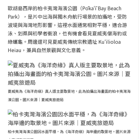
歐胡島西岸的柏卡夷灣海濱公園（Pōkaʻī Bay Beach
Park），是片中出海與獨木舟航行場景的拍攝地，受防
波堤與海灣地形影響，這裡水面通常相對平穩，適合游
泳、划槳與初學者衝浪，也有機會看見夏威夷僧海豹或
綠蠵龜。周邊還可見夏威夷傳統宗教遺址 Kuʻilioloa
Heiau，兼具自然景觀與文化意義。
夏威夷為《海洋奇緣》真人版主要取景地，此為拍攝出海畫面的柏卡夷灣海
濱公園。圖片來源｜夏威夷旅遊局
柏卡夷灣海濱公園因水面平穩，為《海洋奇緣》海岸邊的取景地。圖片來源