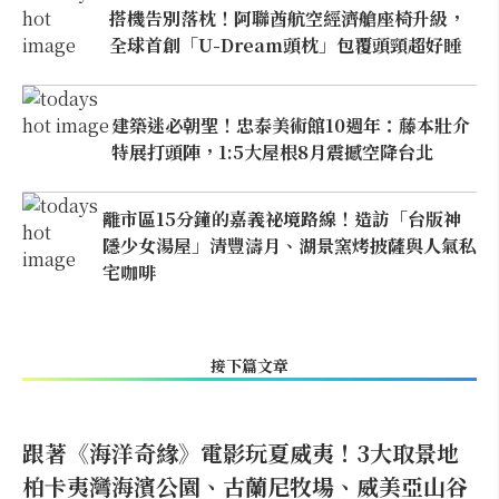
搭機告別落枕！阿聯酋航空經濟艙座椅升級，
全球首創「U-Dream頭枕」包覆頭頸超好睡
建築迷必朝聖！忠泰美術館10週年：藤本壯介
特展打頭陣，1:5大屋根8月震撼空降台北
離市區15分鐘的嘉義祕境路線！造訪「台版神
隱少女湯屋」清豐濤月、湖景窯烤披薩與人氣私
宅咖啡
接下篇文章
跟著《海洋奇緣》電影玩夏威夷！3大取景地
柏卡夷灣海濱公園、古蘭尼牧場、威美亞山谷