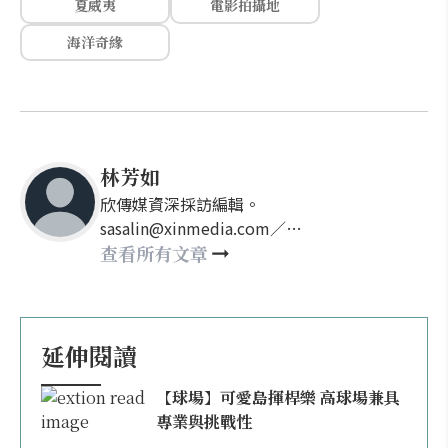
夏威夷
電影拍攝地
海洋奇緣
林芳如
欣傳媒資深採訪編輯。
sasalin@xinmedia.com／
happy21917@gmail.com
查看所有文章
延伸閱讀
【球場】可愛島揮桿樂 高球場兼具
專業與挑戰性