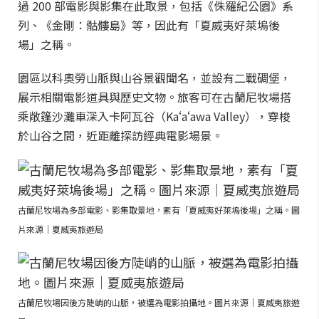
過 200 部電影與影集在此取景，包括《侏羅紀公園》系
列、《金剛：骷髏島》等，因此有「夏威夷好萊塢後
場」之稱。
園區以科奧勞山脈與山谷景觀聞名，並設有二戰碉堡，
展示相關電影道具與歷史文物。旅客可在古蘭尼牧場搭
乘敞篷沙灘車深入卡阿瓦谷（Kaʻaʻawa Valley），穿梭
於山谷之間，近距離探訪經典電影場景。
古蘭尼牧場為多部電影、影集取景地，素有「夏威夷好萊塢後場」之稱。圖
片來源｜夏威夷旅遊局
古蘭尼牧場因後方陡峭的山脈，被選為電影拍攝地。圖片來源｜夏威夷旅遊