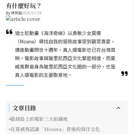
有什麼好玩？
By
林芳如
2026/07/09
迪士尼動畫《海洋奇緣》以勇敢少女莫娜
（Moana）尋找自我的冒險故事受到觀眾喜愛，
適逢動畫問世十週年，真人版電影也已在台灣首
映。電影故事與玻里尼西亞文化緊密相連，而夏
威夷群島身為玻里尼西亞文化圈的一部分，也是
真人版電影的主要取景地。
文章目錄
歐胡島上的電影三大拍攝地
在夏威夷認識「Moana」背後的海洋文化