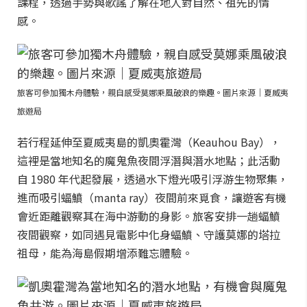
課程，透過手勢與歌謠了解在地人對自然、祖先的情
感。
旅客可參加獨木舟體驗，親自感受莫娜乘風破浪的樂趣。圖片來源｜夏威夷
旅遊局
若行程延伸至夏威夷島的凱奧霍灣（Keauhou Bay），
這裡是當地知名的魔鬼魚夜間浮潛與潛水地點；此活動
自 1980 年代起發展，透過水下燈光吸引浮游生物聚集，
進而吸引蝠鱝（manta ray）夜間前來覓食，讓遊客有機
會近距離觀察其在海中游動的身影。旅客安排一趟蝠鱝
夜間觀察，如同遇見電影中化身蝠鱝、守護莫娜的塔拉
祖母，能為海島假期增添難忘體驗。