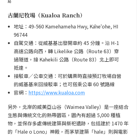
局
古蘭尼牧場（Kualoa Ranch）
地址：49-560 Kamehameha Hwy, Kāneʻohe, HI
96744
自駕交通：從威基基出發開車約 45 分鐘。沿 H-1
高速公路向西，轉 Likelike 公路（Route 63）穿
過隧道，接 Kahekili 公路（Route 83）北上即可
抵達。
接駁車／公車交通：可於購票時直接預訂牧場自營
的威基基來回接駁車；也可搭乘公車 60 號路線
官網：
https://www.kualoa.com
另外，北岸的威美亞山谷（Waimea Valley）是一座結合
生態與傳統文化的熱帶園區，園內有超過 5,000 種植
物，並保存多處傳統建築與祭祀遺跡，包括建於 1470 年
的「Hale o Lono」神殿，而茅草建築「hale」則與電影