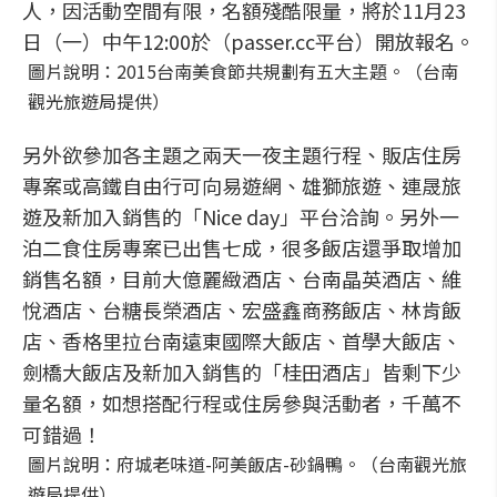
人，因活動空間有限，名額殘酷限量，將於11月23
日（一）中午12:00於（passer.cc平台）開放報名。
圖片說明：2015台南美食節共規劃有五大主題。（台南
觀光旅遊局提供）
另外欲參加各主題之兩天一夜主題行程、販店住房
專案或高鐵自由行可向易遊網、雄獅旅遊、連晟旅
遊及新加入銷售的「Nice day」平台洽詢。另外一
泊二食住房專案已出售七成，很多飯店還爭取增加
銷售名額，目前大億麗緻酒店、台南晶英酒店、維
悅酒店、台糖長榮酒店、宏盛鑫商務飯店、林肯飯
店、香格里拉台南遠東國際大飯店、首學大飯店、
劍橋大飯店及新加入銷售的「桂田酒店」皆剩下少
量名額，如想搭配行程或住房參與活動者，千萬不
可錯過！
圖片說明：府城老味道-阿美飯店-砂鍋鴨。（台南觀光旅
遊局提供）