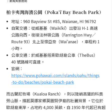
｜夏威夷旅遊局
柏卡夷灣海濱公園（Pōkaʻī Bay Beach Park）
地址：960 Bayview St #85, Waianae, HI 96792
自駕交通：從威基基（Waikīkī）出發沿 H-1 高速
公路向西，銜接法林頓公路（Farrington Hwy／
Route 93）北上至懷亞奈（Waiʻanae），車程約 1
小時。
公車交通：於威基基搭乘歐胡島公車（TheBus）
40 號路線可直達。
官網：
https://www.gohawaii.com/islands/oahu/things
-to-do/beaches/pokai-beach-park
而古蘭尼牧場（Kualoa Ranch），則以陡峭高聳的科奧
勞山脈，撐起莫娜家鄉莫圖努伊島的壯麗背景 。它位於
歐胡島東岸，占地約 4,000 英畝，自 1950 年代起已有超