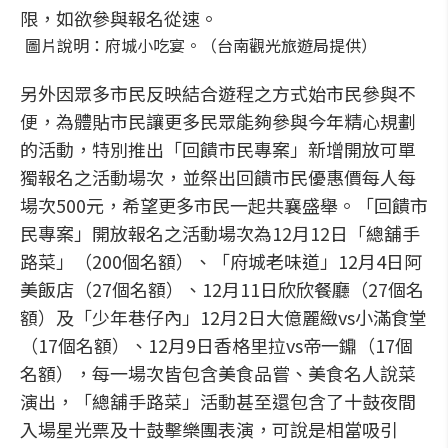
限，如欲參與報名從速。
圖片說明：府城小吃宴。（台南觀光旅遊局提供）
另外因眾多市民反映結合遊程之方式始市民參與不
便，為體貼市民讓更多民眾能夠參與今年精心規劃
的活動，特別推出「回饋市民專案」新增開放可單
獨報名之活動場次，並祭出回饋市民優惠價每人每
場次500元，希望更多市民一起共襄盛舉。「回饋市
民專案」開放報名之活動場次為12月12日「總舖手
路菜」（200個名額）、「府城老味道」12月4日阿
美飯店（27個名額）、12月11日欣欣餐廳（27個名
額）及「少年巷仔內」12月2日大億麗緻vs小滿食堂
（17個名額）、12月9日香格里拉vs帝一鐤（17個
名額），每一場次皆包含美食品嘗、美食名人說菜
演出，「總舖手路菜」活動甚至還包含了十鼓夜間
入場星光票及十鼓擊樂團表演，可說是相當吸引