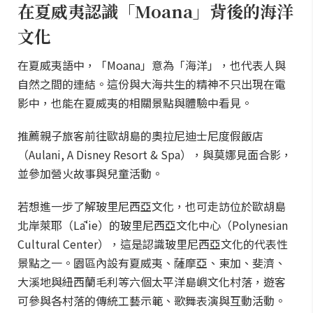
在夏威夷認識「Moana」背後的海洋
文化
在夏威夷語中，「Moana」意為「海洋」，也代表人與
自然之間的連結。這份與大海共生的精神不只出現在電
影中，也能在夏威夷的相關景點與體驗中看見。
推薦親子旅客前往歐胡島的奧拉尼迪士尼度假飯店
（Aulani, A Disney Resort & Spa），與莫娜見面合影，
並參加營火故事與兒童活動。
若想進一步了解玻里尼西亞文化，也可走訪位於歐胡島
北岸萊耶（Lāʻie）的玻里尼西亞文化中心（Polynesian
Cultural Center），這是認識玻里尼西亞文化的代表性
景點之一。園區內設有夏威夷、薩摩亞、東加、斐濟、
大溪地與紐西蘭毛利等六個太平洋島嶼文化村落，遊客
可參與各村落的傳統工藝示範、歌舞表演與互動活動。