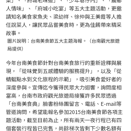
菜」、「府城老味道」、「少年巷仔內」、「農鄉
人情味」、「府城小吃宴」等五大主題活動，更邀
請知名美食家魚夫、梁幼祥、徐仲與王美霞等人擔
任說菜人，讓民眾品嘗美食時，更為佳餚帶來精采
故事。
圖片說明：台南美食節五大主題海報。（台南觀光旅遊
局提供）
今年台南美食節針對台南美食旅行的重新詮釋與展
現，「從味覺到五感體驗的服務提升」，以及「從
蜻蜓點水到文化旅程的示範」，吸引美食愛好者的
深度參與。宣傳迄今獲得民眾大力迴響，詢問度相
當高，台南市政府觀光旅遊局接獲許多民眾透過
「台南美食典」臉書粉絲團留言、電話、E-mail等
管道詢問，希望能報名參加2015台南美食節各項主
題活動，截至目前為止，所有兩天一夜行程已有四
個套裝行程皆已完售，尚餘梯次皆剩下少數名額有