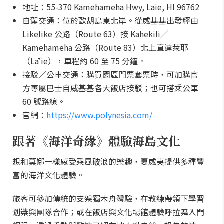
地址：55-370 Kamehameha Hwy, Laie, HI 96762
自駕交通：位於歐胡島東北岸。從威基基出發經由
Likelike 公路（Route 63）接 Kahekili／
Kamehameha 公路（Route 83）北上直達萊耶
（Lāʻie），車程約 60 至 75 分鐘。
接駁／公車交通：購買園區門票套票時，可加購官
方專屬巴士自威基基各大飯店接駁；也可搭乘公車
60 號路線。
官網：
https://www.polynesia.com/
跟著《海洋奇緣》體驗海島文化
想和莫娜一樣感受乘風破浪的樂趣，夏威夷提供多種豐
富的海洋文化體驗。
旅客可參加傳統的支架獨木舟體驗，在教練帶領下學習
划槳與團隊合作；或在飯店與文化場館體驗呼拉舞入門