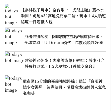
【雲林親子玩水】全台唯一「虎爺主題」叢林水
樂園！虎尾632高地免門票回歸，玩水＋4大順遊
秘境一日遊懶人包
搭機告別落枕！阿聯酋航空經濟艙座椅升級，
全球首創「U-Dream頭枕」包覆頭頸超好睡
建築迷必朝聖！忠泰美術館10週年：藤本壯介
特展打頭陣，1:5大屋根8月震撼空降台北
離市區15分鐘的嘉義祕境路線！造訪「台版神
隱少女湯屋」清豐濤月、湖景窯烤披薩與人氣私
宅咖啡