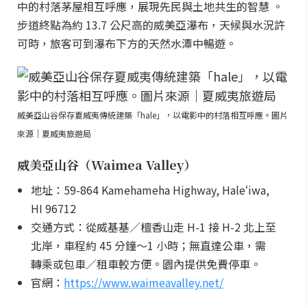
中的村落茅屋相互呼應，展現先民與土地共生的智慧 。
步道終點為約 13.7 公尺高的威美亞瀑布，天候與水況許
可時，旅客可到瀑布下方的天然水潭中暢遊。
威美亞山谷保存夏威夷傳統建築「hale」，以電影中的村落相互呼應。圖片
來源｜夏威夷旅遊局
威美亞山谷（Waimea Valley）
地址：59-864 Kamehameha Highway, Haleʻiwa,
HI 96712
交通方式：從威基基／檀香山走 H-1 接 H-2 北上至
北岸，車程約 45 分鐘～1 小時；無直達公車，需
轉乘或包車／租車較方便。園內提供免費停車。
官網：
https://www.waimeavalley.net/