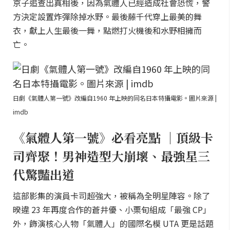
京子追查出真相後，因為氣體人已經造成社會恐慌，警
方決定設置炸彈除掉水野。最後藤千代穿上最美的舞
衣，獻上人生最後一舞，點燃打火機後和水野相擁而
亡。
日劇《氣體人第一號》改編自1960 年上映的同名日本特攝電影。圖片來源 |
imdb
《氣體人第一號》必看亮點 ｜頂級卡
司齊聚！男神造型大崩壞、最強星三
代驚豔出道
這部影集的演員卡司超強大，被稱為全明星陣容。除了
暌違 23 年再度合作的蒼井優、小栗旬組成「最強 CP」
外，飾演核心人物「氣體人」的國際名模 UTA 更是話題