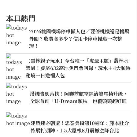
本日熱門
2026桃園機場停車懶人包／要停桃機還是機場
外圍？收費各多少？信用卡停車優惠一次整
理！
【雲林親子玩水】全台唯一「虎爺主題」叢林水
樂園！虎尾632高地免門票回歸，玩水＋4大順遊
秘境一日遊懶人包
搭機告別落枕！阿聯酋航空經濟艙座椅升級，
全球首創「U-Dream頭枕」包覆頭頸超好睡
建築迷必朝聖！忠泰美術館10週年：藤本壯介
特展打頭陣，1:5大屋根8月震撼空降台北