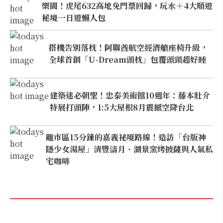
樂園！虎尾632高地免門票回歸，玩水＋4大順遊
秘境一日遊懶人包
搭機告別落枕！阿聯酋航空經濟艙座椅升級，
全球首創「U-Dream頭枕」包覆頭頸超好睡
建築迷必朝聖！忠泰美術館10週年：藤本壯介
特展打頭陣，1:5大屋根8月震撼空降台北
離市區15分鐘的嘉義祕境路線！造訪「台版神
隱少女湯屋」清豐濤月、湖景窯烤披薩與人氣私
宅咖啡