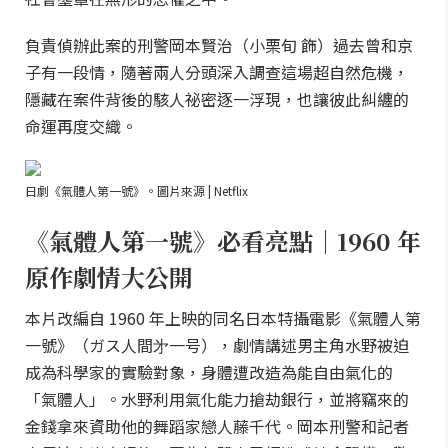
負責偵辦此案的刑警岡本賢治（小栗旬 飾）過去曾和京
子有一段情，隨著兩人分頭深入調查這場超自然危機，
隱藏在案件背後的駭人祕密逐一浮現，也讓彼此糾纏的
命運再度交織。
日劇《氣體人第一號》。圖片來源 | Netflix
《氣體人第一號》必看亮點｜1960 年
原作劇情大公開
本片改編自 1960 年上映的同名日本特攝電影《氣體人第
一號》（ガス人間㐧一号），劇情講述男主角水野被迫
成為科學家的實驗對象，身體遭改造為能自由氣化的
「氣體人」。水野利用氣化能力搶劫銀行，並將竊來的
金錢拿來資助他的舞蹈家戀人藤千代。岡本刑警和記者