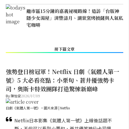
離市區15分鐘的嘉義祕境路線！造訪「台版神
隱少女湯屋」清豐濤月、湖景窯烤披薩與人氣私
宅咖啡
接下篇文章
強勢登日榜冠軍！Netflix 日劇《氣體人第一
號》5 大必看亮點：小栗旬、蒼井優強勢卡
司，奧斯卡特效團隊打造驚悚新巔峰
By
陳怡安
2026/07/09
日劇《氣體人第一號》。圖片來源 | Netflix
Netflix日本影集《氣體人第一號》上線後話題不
斷，不但可以看到小栗旬、蒼井優等神仙卡司飆