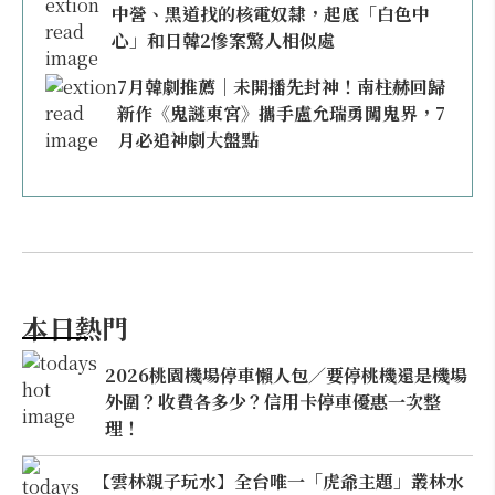
中營、黑道找的核電奴隸，起底「白色中
心」和日韓2慘案驚人相似處
7月韓劇推薦｜未開播先封神！南柱赫回歸
新作《鬼謎東宮》攜手盧允瑞勇闖鬼界，7
月必追神劇大盤點
本日熱門
2026桃園機場停車懶人包／要停桃機還是機場
外圍？收費各多少？信用卡停車優惠一次整
理！
【雲林親子玩水】全台唯一「虎爺主題」叢林水