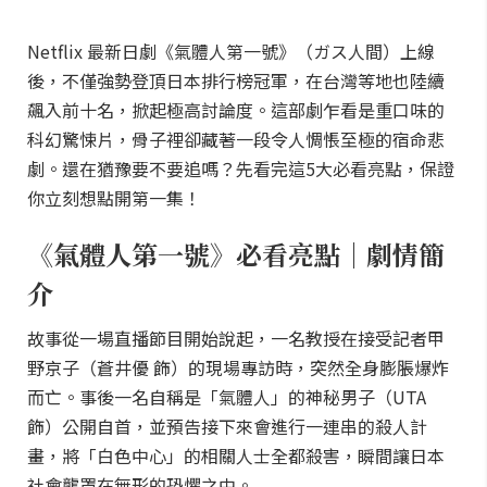
Netflix 最新日劇《氣體人第一號》（ガス人間）上線
後，不僅強勢登頂日本排行榜冠軍，在台灣等地也陸續
飆入前十名，掀起極高討論度。這部劇乍看是重口味的
科幻驚悚片，骨子裡卻藏著一段令人惆悵至極的宿命悲
劇。還在猶豫要不要追嗎？先看完這5大必看亮點，保證
你立刻想點開第一集！
《氣體人第一號》必看亮點｜劇情簡
介
故事從一場直播節目開始說起，一名教授在接受記者甲
野京子（蒼井優 飾）的現場專訪時，突然全身膨脹爆炸
而亡。事後一名自稱是「氣體人」的神秘男子（UTA
飾）公開自首，並預告接下來會進行一連串的殺人計
畫，將「白色中心」的相關人士全都殺害，瞬間讓日本
社會壟罩在無形的恐懼之中。