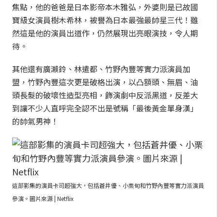
焦點，他的爸爸是日本影帝本木雅弘，外婆則是已故國
寶級女演員樹木希林，被譽為日本最強最帥星三代！雖
然這是他的演員出道作，仍然展現出亮眼演技，令人期
待。
其他還有廣瀨鈴、林遣都、竹野內豐等實力派演員加
盟，竹野內豐這次更是破格出演，以凸額頭、無眉、油
頭長髮的破壞性造型亮相，飾演劇中反派黑道，反差大
到讓不少人直呼完全認不出是號稱「最後黃金單身漢」
的帥氣男神！
這部影集的演員卡司超強大，包括蒼井優、小栗旬和竹野內豐等實力派演員
參演。圖片來源 | Netflix