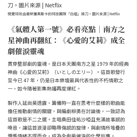
視覺特效由曾榮獲奧斯卡的特技團隊「白組」操刀。圖片來源 | Netflix
《氣體人第一號》必看亮點｜南方之
星神曲再翻紅：《心愛的艾莉》成全
劇催淚靈魂
貫穿整部劇的靈魂，是日本天團南方之星 1979 年的經典
神曲《心愛的艾莉》（いとしのエリー）。這首歌發行
至今已 47 年，仍是日本樂壇最具代表性的不朽情歌之
一，如今隨著影集熱播再度爆紅。
製作人延尚昊透露，籌備時一直在思考什麼樣的歌曲能
擔任推動劇情的關鍵，與編劇柳勇在討論後，一致認為
這首歌是不二之選。主唱桑田佳祐沙啞且充滿故事感的
嗓音，讓這首浪漫卻略帶傷感的旋律，與劇情所堆疊的
惆悵情緒不謀而合，成為全劇最催淚的化學反應。