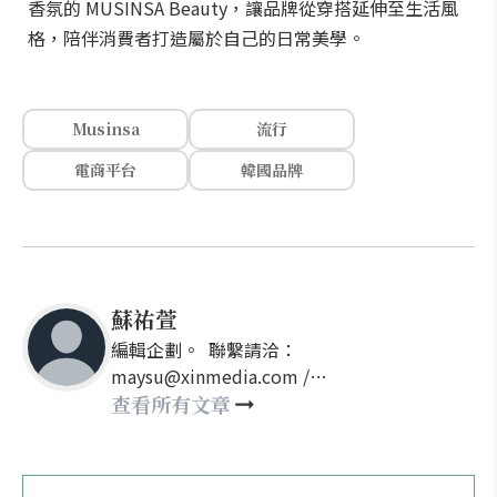
香氛的 MUSINSA Beauty，讓品牌從穿搭延伸至生活風
格，陪伴消費者打造屬於自己的日常美學。
Musinsa
流行
電商平台
韓國品牌
蘇祐萱
編輯企劃。 聯繫請洽：
maysu@xinmedia.com /
may860527@gmail.com
查看所有文章