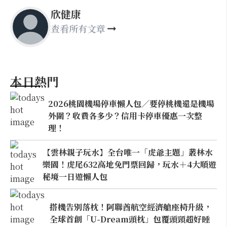
欣健康
查看所有文章
本日熱門
2026桃園機場停車懶人包／要停桃機還是機場
外圍？收費各多少？信用卡停車優惠一次整
理！
【雲林親子玩水】全台唯一「虎爺主題」叢林水
樂園！虎尾632高地免門票回歸，玩水＋4大順遊
秘境一日遊懶人包
搭機告別落枕！阿聯酋航空經濟艙座椅升級，
全球首創「U-Dream頭枕」包覆頭頸超好睡