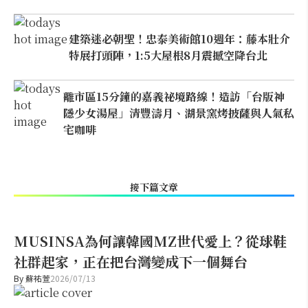
建築迷必朝聖！忠泰美術館10週年：藤本壯介
特展打頭陣，1:5大屋根8月震撼空降台北
離市區15分鐘的嘉義祕境路線！造訪「台版神
隱少女湯屋」清豐濤月、湖景窯烤披薩與人氣私
宅咖啡
接下篇文章
MUSINSA為何讓韓國MZ世代愛上？從球鞋
社群起家，正在把台灣變成下一個舞台
By
蘇祐萱
2026/07/13