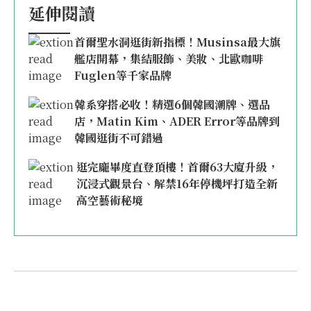
延伸閱讀
首爾聖水洞逛街新指標！Musinsa最大旗
艦店開幕，集結服飾、美妝、北歐咖啡
Fuglen等千家品牌
韓系穿搭必收！精選6個韓國潮牌、選品
店，Matin Kim、ADER Error等品牌到
韓國逛街不可錯過
逛完龐畢度直登頂樓！首爾63大廈升級，
沉浸式觀景台、解禁16年停機坪打造全新
高空藝術秘境