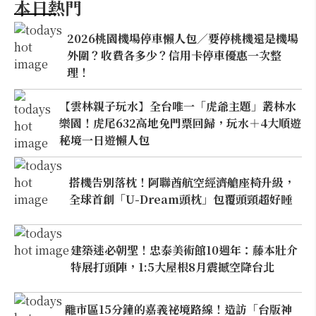
本日熱門
2026桃園機場停車懶人包／要停桃機還是機場
外圍？收費各多少？信用卡停車優惠一次整
理！
【雲林親子玩水】全台唯一「虎爺主題」叢林水
樂園！虎尾632高地免門票回歸，玩水＋4大順遊
秘境一日遊懶人包
搭機告別落枕！阿聯酋航空經濟艙座椅升級，
全球首創「U-Dream頭枕」包覆頭頸超好睡
建築迷必朝聖！忠泰美術館10週年：藤本壯介
特展打頭陣，1:5大屋根8月震撼空降台北
離市區15分鐘的嘉義祕境路線！造訪「台版神