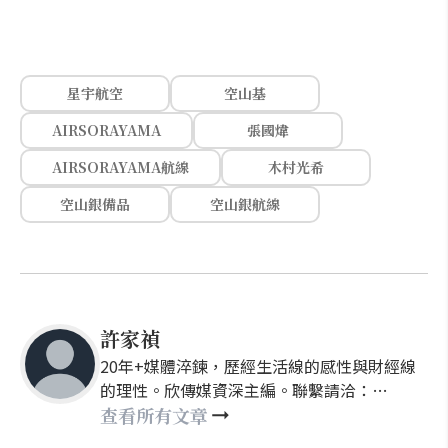
星宇航空
空山基
AIRSORAYAMA
張國煒
AIRSORAYAMA航線
木村光希
空山銀備品
空山銀航線
許家禎
20年+媒體淬鍊，歷經生活線的感性與財經線
的理性。欣傳媒資深主編。聯繫請洽：
nellyhsu@xinmedia.com
查看所有文章