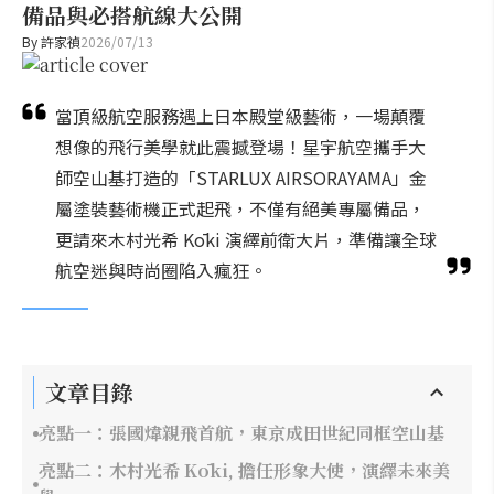
備品與必搭航線大公開
By
許家禎
2026/07/13
當頂級航空服務遇上日本殿堂級藝術，一場顛覆
想像的飛行美學就此震撼登場！星宇航空攜手大
師空山基打造的「STARLUX AIRSORAYAMA」金
屬塗裝藝術機正式起飛，不僅有絕美專屬備品，
更請來木村光希 Kōki 演繹前衛大片，準備讓全球
航空迷與時尚圈陷入瘋狂。
文章目錄
亮點一：張國煒親飛首航，東京成田世紀同框空山基
亮點二：木村光希 Kōki, 擔任形象大使，演繹未來美