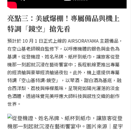
亮點三：美感爆棚！專屬備品與機上
特調「鏡空」搶先看
預計於 10 月 1 日正式上線的 AIRSORAYAMA 主題備品，
在空山基老師親自監修下，以呼應機體的銀色與金色為
基調。從登機證、姓名吊牌、紙杯到紙巾，讓旅客從登
機那一刻起就沉浸在藝術饗宴中；長程航線更推出專屬
的經濟艙與豪華經濟艙過夜包。此外，機上還提供專屬
特調「空山基特調-鏡空」，以琴酒、甜白酒為基底，融
合西洋梨、荔枝與檸檬風味，呈現宛如陽光灑落的淡金
色酒體，透過味覺完美呼應大師科技與感性交織的創作
世界。