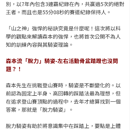
別，以7年內包含3連霸紀錄在內，共贏過5次的絕對
王者。而且也是55分08秒的賽道紀錄保持人。
「山之神」強悍的秘訣究竟是什麼呢！這次將以科
學的觀點來解讀森本的強悍，也將首次公開不為人
知的訓練內容與其騎姿理論。
森本流「脫力」騎姿-左右活動骨盆踏蹬也沒問
題？！
森本先生在挑戰登山賽時，騎姿是不斷變化的。以
前認為固定上半身、高回轉的踩踏法最為理想，但
在追求登山賽頂點的過程中，去年才總算找到一個
答案，那就是「脫力騎姿」。
脫力騎姿有助於將意識集中在踩踏上，要點是上體