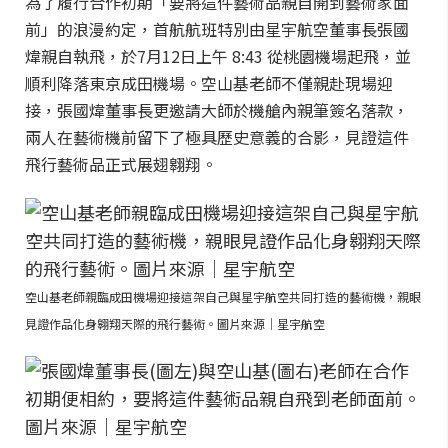
為了履行合作初期「要將這件藝術品親自開到藝術家面
前」的浪漫約定，首航航班特別由星宇航空董事長張國
煒親自執飛，於7月12日上午 8:43 從桃園機場起飛，並
順利降落東京成田機場。空山基老師不僅親赴現場迎
接，張國煒董事長更邀請大師於機艙內親筆簽名落款，
兩人在藝術機前留下了極具歷史意義的合影，見證這件
飛行藝術品正式展翅翱翔。
空山基老師親臨成田機場迎接這架自己與星宇航空共同打造的藝術機，親眼
見證作品化身翱翔天際的飛行藝術。圖片來源｜星宇航空