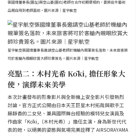
張國煒董事長(圖左)與空山基(圖右)老師在合作初期便相約，要將這件藝術
品親自飛到老師面前。圖片來源｜星宇航空
星宇航空張國煒董事長邀請空山基老師於機艙內親筆簽名落款，未來旅客將
可於客艙內親眼欣賞大師珍貴簽名。圖片來源｜星宇航空
亮點二：木村光希 Kōki, 擔任形象大
使，演繹未來美學
本次計畫發布的形象影片與全新機上安全影片引發熱烈
討論。官方正式公開由日本天王巨星木村拓哉與歌手工
藤靜香的二女兒、兼具國際舞台經驗的模特兒女演員及
作曲家「Kōki,（木村光希）」擔任主演，身為新世代代
表的她，以絕美的姿態與氣場完美詮釋了 AIRSORAYAMA