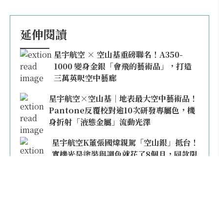
延伸閱讀
星宇航空 × 空山基重磅聯名！A350-
1000 變身金銀「會飛的藝術品」，打造
三萬英呎空中藝廊
星宇航空×空山基｜地表最大空中藝術品！
Pantone反覆校對逾10次研發專屬色，機
身折射「液態金屬」流動光澤
星宇航空K董張國煒親駕「空山銀」抵台！
實機光是塗裝與調色就花了8個月，同款限
量模型上架即秒殺