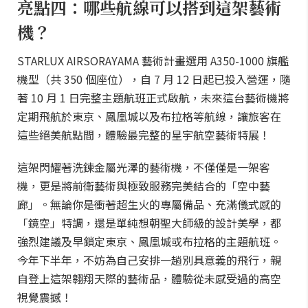
亮點四：哪些航線可以搭到這架藝術
機？
STARLUX AIRSORAYAMA 藝術計畫選用 A350-1000 旗艦
機型（共 350 個座位），自 7 月 12 日起已投入營運，隨
著 10 月 1 日完整主題航班正式啟航，未來這台藝術機將
定期飛航於東京、鳳凰城以及布拉格等航線，讓旅客在
這些絕美航點間，體驗最完整的星宇航空藝術特展！
這架閃耀著洗鍊金屬光澤的藝術機，不僅僅是一架客
機，更是將前衛藝術與極致服務完美結合的「空中藝
廊」。無論你是衝著超生火的專屬備品、充滿儀式感的
「鏡空」特調，還是單純想朝聖大師級的設計美學，都
強烈建議及早鎖定東京、鳳凰城或布拉格的主題航班。
今年下半年，不妨為自己安排一趟別具意義的飛行，親
自登上這架翱翔天際的藝術品，體驗從未感受過的高空
視覺震撼！