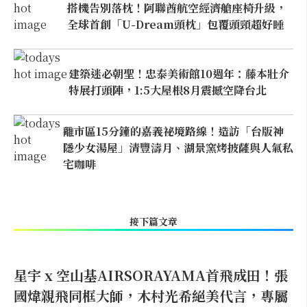
搭機告別落枕！阿聯酋航空經濟艙座椅升級，
全球首創「U-Dream頭枕」包覆頭頸超好睡
建築迷必朝聖！忠泰美術館10週年：藤本壯介
特展打頭陣，1:5大屋根8月震撼空降台北
離市區15分鐘的嘉義祕境路線！造訪「台版神
隱少女湯屋」清豐濤月、湖景窯烤披薩與人氣私
宅咖啡
接下篇文章
星宇 x 空山基AIRSORAYAMA首飛成田！張
國煒親飛同框大師，木村光希絕美代言，專屬