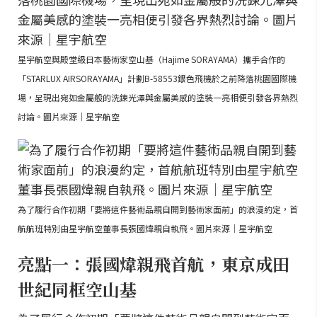
星宇航空與殿堂級日本藝術家空山基（Hajime SORAYAMA）攜手合作的
「STARLUX AIRSORAYAMA」計劃B-58553銀色飛機於之前降落桃園國際機
場，呈現出宛如金屬般的洗鍊光澤與金屬美感的塗裝一亮相便引發各界熱烈
討論。圖片來源｜星宇航空
為了履行合作初期「要將這件藝術品親自開到藝術家面前」的浪漫約定，首
航航班特別由星宇航空董事長張國煒親自執飛。圖片來源｜星宇航空
亮點一：張國煒親飛首航，東京成田
世紀同框空山基