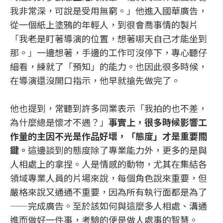
我非常深，可說是受用無窮。」他進入國華廣告，
從一個紙上塗鴉的年輕人，到很會喬事情的製片
「我老是盯著導演的位置，想著哪天自己才能坐到
那。」一邊想著，手邊的工作可沒停下，專心聽仔
細看，練就了「預知」的能力。也因此很多時候，
在導演還沒開口指示，他早就搶先做完了。
他也提到，常聽到許多同業表示「我拍的也不差，
為什麼總是懷才不遇？」
事實上，很多時候影響工
作量的主因不光是作品好壞，「態度」才是重要關
鍵。
這邊談到的態度除了專業能力外，更多的是與
人相處上的拿捏。人是情感的動物，尤其在集結各
領域專業人員的片場來說，每個角色說來重要，但
嚴格來說又通通不重要，因為所有執行面都是為了
——完成廣告。至於該如何與這麼多人相處、溝通
進而做好一件事，考驗的便是做人處事的智慧。