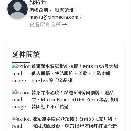
蘇祐萱
編輯企劃。 聯繫請洽：
maysu@xinmedia.com /
may860527@gmail.com
查看所有文章
延伸閱讀
首爾聖水洞逛街新指標！Musinsa最大旗
艦店開幕，集結服飾、美妝、北歐咖啡
Fuglen等千家品牌
韓系穿搭必收！精選6個韓國潮牌、選品
店，Matin Kim、ADER Error等品牌到
韓國逛街不可錯過
逛完龐畢度直登頂樓！首爾63大廈升級，
沉浸式觀景台、解禁16年停機坪打造全新