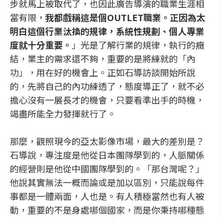
步就馬上被取代了，也因此廣告導演的職業生涯相
當有限，
我都戲稱這是個OUTLET職業。正因為太
明白這個行業汰換的規律，系統性規劃、個人專業
度就十分重要。
」光是了解行業的規律，執行的癥
結，業主的需求還不夠，重要的是將練就的「內
功」，用在好的機會上。正如石導訪談開始所說
的，先將自己的內功練透了，態度導正了，就不必
擔心沒有一展長才的機會，只要看準出手的時機，
竭盡所能全力發揮就行了。
那麼，觀照現今的亞太影像市場，最大的差別是？
石導說，專注度是他從日本團隊學到的，人脈關係
的經營則是他從中國團隊學到的。「那台灣呢？」
他說其實無法一概而論或是加以區別，只能說每件
事都是一體兩面，人也是。有人積極當然也有人被
動，重要的不是身處哪個國家，而是你秉持哪種態