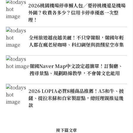
2026桃園機場停車懶人包／要停桃機還是機場
外圍？收費各多少？信用卡停車優惠一次整
理！
全州旅遊越夜越美麗！不只穿韓服，韓國年輕
人都在瘋老屋咖啡、科幻碉堡與微醺星空市集
韓國Naver Map中文設定超簡單！訂餐廳、
搜尋景點、規劃路線教學，不會韓文也能用
2026 LOPIA必買8種商品推薦！A5和牛、披
薩、提拉米蘇和自家製甜點，總經理親推這幾
款
接下篇文章