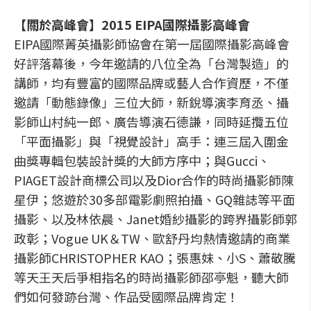
【關於高峰會】2015 EIPA國際攝影高峰會
EIPA國際菁英攝影師協會在第一屆國際攝影高峰會
好評落幕後，今年邀請的八位全為「台灣製造」的
講師，均有豐富的國際品牌或藝人合作資歷，不僅
邀請「動態錄像」三位大師，新銳導演李育丞、攝
影師山村純一郎、廣告導演石德謙，同時延攬五位
「平面攝影」與「視覺設計」高手：連三屆入圍金
曲獎專輯包裝設計獎的大師方序中；與Gucci、
PIAGET設計商標公司以及Dior合作的時尚攝影師陳
星伊；悠遊於30多部電影劇照拍攝、GQ雜誌等平面
攝影、以及林依晨、Janet婚紗攝影的跨界攝影師郭
政彰；Vogue UK＆TW、歐舒丹均熱情邀請的商業
攝影師CHRISTOPHER KAO；張惠妹、小S、蕭敬騰
等天王天后爭相指名的時尚攝影師邵亭魁，聽大師
們如何發跡台灣、作品受國際品牌肯定！