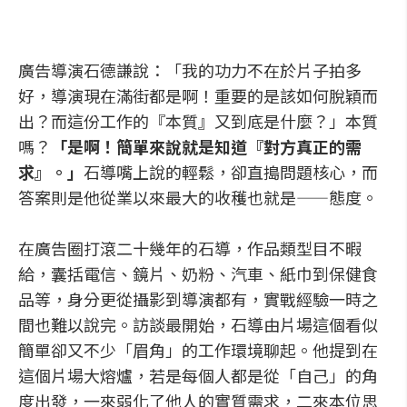
廣告導演石德謙說：「我的功力不在於片子拍多
好，導演現在滿街都是啊！重要的是該如何脫穎而
出？而這份工作的『本質』又到底是什麼？」本質
嗎？
「是啊！簡單來說就是知道『對方真正的需
求』。」
石導嘴上說的輕鬆，卻直搗問題核心，而
答案則是他從業以來最大的收穫也就是——態度。
在廣告圈打滾二十幾年的石導，作品類型目不暇
給，囊括電信、鏡片、奶粉、汽車、紙巾到保健食
品等，身分更從攝影到導演都有，實戰經驗一時之
間也難以說完。訪談最開始，石導由片場這個看似
簡單卻又不少「眉角」的工作環境聊起。他提到在
這個片場大熔爐，若是每個人都是從「自己」的角
度出發，一來弱化了他人的實質需求，二來本位思