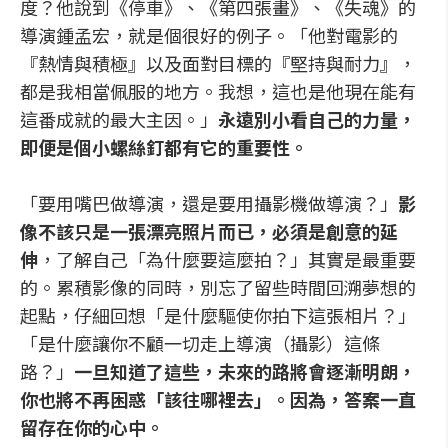
度？他說到《停車》、《第四張畫》、《失魂》的
導演鍾孟宏，就是個很好的例子。「他對電影的
『熱情與積極』以及面對目標的『堅持與耐力』，
都是我相當佩服的地方。我想，這也是他現在能有
這番成就的最大主因。」
永遠別小看自己的力量，
即便是個小螺絲釘都有它的重要性。
「要用嘴巴做導演，還是要用攝影機做導演？」
影
像不該只是一張漂亮照片而已，必須是創意的延
伸
，了解自己「為什麼要這麼拍？」其實是最重要
的。累積影像的同時，別忘了留些時間回溯夢想的
起點，仔細回想「是什麼驅使你拍下這張相片？」
「是什麼讓你不顧一切走上導演（攝影）這條
路？」
一旦知道了這些，未來的路將會逐漸明朗，
你也將不再困惑「該往哪裡去」。因為，答案一直
留存在你的心中。