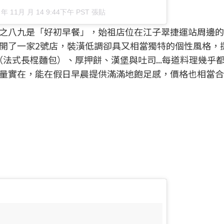
 年 11月 月 14 9:44下午 PST
張貼
之八九是「好初早餐」，始祖店位在江子翠捷運站周邊的
開了一家2號店，裝潢低調卻具又相當獨特的個性風格，
e（法式長棍麵包）、厚押餅、漢堡與吐司...每道料理幾乎
量實在，能在假日早晨提供滿滿地飽足感，價格也相當合