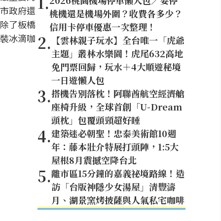
1
.
2026桃園機場停車懶人包／要停
市政府還
桃機還是機場外圍？收費各多少？
除了板橋
信用卡停車優惠一次整理！
裝冰滴咖
2
.
【雲林親子玩水】全台唯一「虎爺
主題」叢林水樂園！虎尾632高地
免門票回歸，玩水＋4大順遊秘境
一日遊懶人包
3
.
搭機告別落枕！阿聯酋航空經濟艙
座椅升級，全球首創「U-Dream
頭枕」包覆頭頸超好睡
4
.
建築迷必朝聖！忠泰美術館10週
年：藤本壯介特展打頭陣，1:5大
屋根8月震撼空降台北
5
.
離市區15分鐘的嘉義祕境路線！造
訪「台版神隱少女湯屋」清豐濤
月、湖景窯烤披薩與人氣私宅咖啡