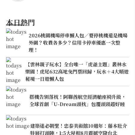
本日熱門
2026桃園機場停車懶人包／要停桃機還是機場
外圍？收費各多少？信用卡停車優惠一次整
理！
【雲林親子玩水】全台唯一「虎爺主題」叢林水
樂園！虎尾632高地免門票回歸，玩水＋4大順遊
秘境一日遊懶人包
搭機告別落枕！阿聯酋航空經濟艙座椅升級，
全球首創「U-Dream頭枕」包覆頭頸超好睡
建築迷必朝聖！忠泰美術館10週年：藤本壯介
特展打頭陣，1:5大屋根8月震撼空降台北