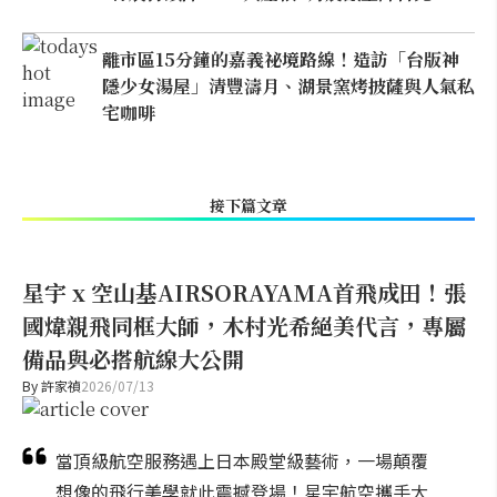
離市區15分鐘的嘉義祕境路線！造訪「台版神
隱少女湯屋」清豐濤月、湖景窯烤披薩與人氣私
宅咖啡
接下篇文章
星宇 x 空山基AIRSORAYAMA首飛成田！張
國煒親飛同框大師，木村光希絕美代言，專屬
備品與必搭航線大公開
By
許家禎
2026/07/13
當頂級航空服務遇上日本殿堂級藝術，一場顛覆
想像的飛行美學就此震撼登場！星宇航空攜手大