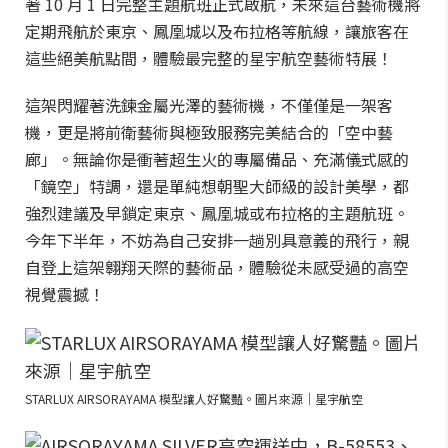
著 10 月 1 日完整主題航班正式啟航，未來這台藝術機將
定期飛航於東京、鳳凰城以及布拉格等航線，讓旅客在
這些絕美航點間，體驗最完整的星宇航空藝術特展！
這架閃耀著洗鍊金屬光澤的藝術機，不僅僅是一架客
機，更是將前衛藝術與極致服務完美結合的「空中藝
廊」。無論你是衝著超生火的專屬備品、充滿儀式感的
「鏡空」特調，還是單純想朝聖大師級的設計美學，都
強烈建議及早鎖定東京、鳳凰城或布拉格的主題航班。
今年下半年，不妨為自己安排一趟別具意義的飛行，親
自登上這架翱翔天際的藝術品，體驗從未感受過的高空
視覺震撼！
STARLUX AIRSORAYAMA 模型讓人好驚豔。圖片來源｜星宇航空