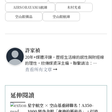
AIRSORAYAMA航線
木村光希
空山銀備品
空山銀航線
許家禎
20年+媒體淬鍊，歷經生活線的感性與財經線
的理性。欣傳媒資深主編。聯繫請洽：
nellyhsu@xinmedia.com
查看所有文章
延伸閱讀
星宇航空 × 空山基重磅聯名！A350-
1000 變身金銀「會飛的藝術品」，打造