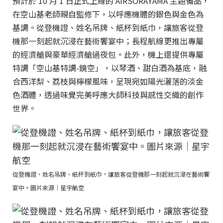
預計於 10 月 1 日正式上線的 AIRSORAYAMA 主題備品，
在空山基老師親自監修下，以呼應機體的銀色與金色為
基調。從登機證、姓名吊牌、紙杯到紙巾，讓旅客從登
機那一刻起就沉浸在藝術饗宴中；長程航線更推出專屬
的經濟艙與豪華經濟艙過夜包。此外，機上還提供專屬
特調「空山基特調-鏡空」，以琴酒、甜白酒為基底，融
合西洋梨、荔枝與檸檬風味，呈現宛如陽光灑落的淡金
色酒體，透過味覺完美呼應大師科技與感性交織的創作
世界。
從登機證、姓名吊牌、紙杯到紙巾，讓旅客從登機那一刻起就沉浸在藝術饗
宴中。圖片來源｜星宇航空