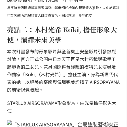
星宇航空張國煒董事長邀請空山基老師於機艙內親筆簽名落款，未來旅客將
可於客艙內親眼欣賞大師珍貴簽名。圖片來源｜星宇航空
亮點二：木村光希 Kōki, 擔任形象大
使，演繹未來美學
本次計畫發布的形象影片與全新機上安全影片引發熱烈
討論。官方正式公開由日本天王巨星木村拓哉與歌手工
藤靜香的二女兒、兼具國際舞台經驗的模特兒女演員及
作曲家「Kōki,（木村光希）」擔任主演，身為新世代代
表的她，以絕美的姿態與氣場完美詮釋了 AIRSORAYAMA
的前衛視覺體驗。
STARLUX AIRSORAYAMA形象影片，由光希擔任形象大
使