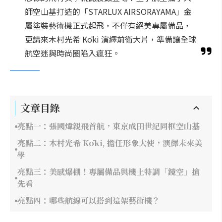
師空山基打造的「STARLUX AIRSORAYAMA」金
屬塗裝藝術機正式起飛，不僅有絕美專屬備品，
更請來木村光希 Kōki 演繹前衛大片，準備讓全球
航空迷與時尚圈陷入瘋狂。
文章目錄
亮點一：張國煒親飛首航，東京成田世紀同框空山基
亮點二：木村光希 Kōki, 擔任形象大使，演繹未來美
學
亮點三：美感爆棚！專屬備品與機上特調「鏡空」搶
先看
亮點四：哪些航線可以搭到這架藝術機？