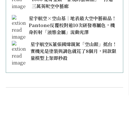
三萬英呎空中藝廊
星宇航空×空山基｜地表最大空中藝術品！
Pantone反覆校對逾10次研發專屬色，機
身折射「液態金屬」流動光澤
星宇航空K董張國煒親駕「空山銀」抵台！
實機光是塗裝與調色就花了8個月，同款限
量模型上架即秒殺
本日熱門
2026桃園機場停車懶人包／要停桃機還是機場
外圍？收費各多少？信用卡停車優惠一次整