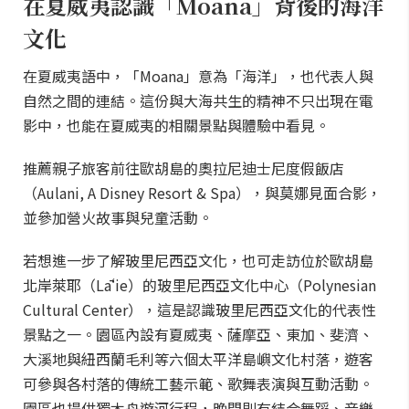
在夏威夷認識「Moana」背後的海洋
文化
在夏威夷語中，「Moana」意為「海洋」，也代表人與
自然之間的連結。這份與大海共生的精神不只出現在電
影中，也能在夏威夷的相關景點與體驗中看見。
推薦親子旅客前往歐胡島的奧拉尼迪士尼度假飯店
（Aulani, A Disney Resort & Spa），與莫娜見面合影，
並參加營火故事與兒童活動。
若想進一步了解玻里尼西亞文化，也可走訪位於歐胡島
北岸萊耶（Lāʻie）的玻里尼西亞文化中心（Polynesian
Cultural Center），這是認識玻里尼西亞文化的代表性
景點之一。園區內設有夏威夷、薩摩亞、東加、斐濟、
大溪地與紐西蘭毛利等六個太平洋島嶼文化村落，遊客
可參與各村落的傳統工藝示範、歌舞表演與互動活動。
園區也提供獨木舟遊河行程，晚間則有結合舞蹈、音樂