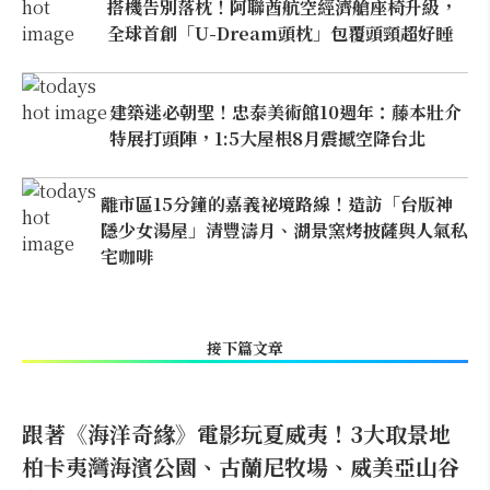
搭機告別落枕！阿聯酋航空經濟艙座椅升級，
全球首創「U-Dream頭枕」包覆頭頸超好睡
建築迷必朝聖！忠泰美術館10週年：藤本壯介
特展打頭陣，1:5大屋根8月震撼空降台北
離市區15分鐘的嘉義祕境路線！造訪「台版神
隱少女湯屋」清豐濤月、湖景窯烤披薩與人氣私
宅咖啡
接下篇文章
跟著《海洋奇緣》電影玩夏威夷！3大取景地
柏卡夷灣海濱公園、古蘭尼牧場、威美亞山谷