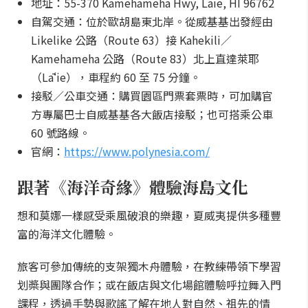
地址：55-370 Kamehameha Hwy, Laie, HI 96762
自駕交通：位於歐胡島東北岸。從威基基出發經由
Likelike 公路（Route 63）接 Kahekili／
Kamehameha 公路（Route 83）北上直達萊耶
（Lāʻie），車程約 60 至 75 分鐘。
接駁／公車交通：購買園區門票套票時，可加購官
方專屬巴士自威基基各大飯店接駁；也可搭乘公車
60 號路線。
官網：
https://www.polynesia.com/
跟著《海洋奇緣》體驗海島文化
想和莫娜一樣感受乘風破浪的樂趣，夏威夷提供多種豐
富的海洋文化體驗。
旅客可參加傳統的支架獨木舟體驗，在教練帶領下學習
划槳與團隊合作；或在飯店與文化場館體驗呼拉舞入門
課程，透過手勢與歌謠了解在地人對自然、祖先的情