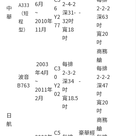
6月
2-4-2
A333
中
6
2-2-2
~
深31-
-
（短
華
Y2
深63
2010年
32吋
程
77
吋
11月
寬18
型）
寬20
吋
吋
商務
艙
2003
每排
C3
每排
年4月
2-3-2
波音
0
2-2-2
~
深34
-
B763
Y2
深47
2011年
吋
02
吋
2月
寬18.5
寬20
吋
吋
日
商務
航
艙
C5
豪華經