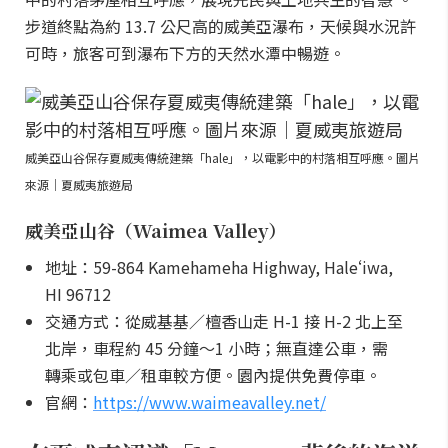
步道終點為約 13.7 公尺高的威美亞瀑布，天候與水況許
可時，旅客可到瀑布下方的天然水潭中暢遊。
威美亞山谷保存夏威夷傳統建築「hale」，以電影中的村落相互呼應。圖片
來源｜夏威夷旅遊局
威美亞山谷（Waimea Valley）
地址：59-864 Kamehameha Highway, Haleʻiwa,
HI 96712
交通方式：從威基基／檀香山走 H-1 接 H-2 北上至
北岸，車程約 45 分鐘～1 小時；無直達公車，需
轉乘或包車／租車較方便。園內提供免費停車。
官網：
https://www.waimeavalley.net/