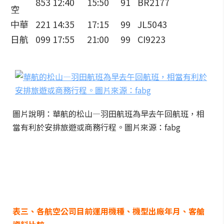
853
12:40
15:50
91
BR2177
空
中華
221
14:35
17:15
99
JL5043
日航
099
17:55
21:00
99
CI9223
圖片說明：華航的松山—羽田航班為早去午回航班，相
當有利於安排旅遊或商務行程。圖片來源：fabg
表三、各航空公司目前運用機種、機型出廠年月、客艙