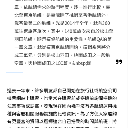
章，依航線需求的熱門程度，逐一進行比較。臺
北至東京航線，是臺灣除了桃園至香港航線外，
載客量第二的航線。光是2014年全年，就有360
萬往返旅客旅次，其中，140萬旅次來自於松山至
羽田航線，顯示這條航線的重要性。航線QA的第
一篇文章，就從這東京航線開始，這個系列將分
成三單元，分別是松山羽田、桃園成田之一般航
空篇，與桃園成田之LCC篇。&nbsp;圖
過去一年來，許多朋友都自己開始在旅行社或航空公司
機票網站上購票，也常常在購票前或搭機前詢問搭機的
注意事項或訣竅，發現現在國內幾乎沒有各航線運用機
種與客艙相關服務設施的比較資訊。為了方便大家能夠
有更豐富的資訊以選擇適合自己搭乘的時間與航班，將