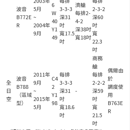
2003年
每排
每排
6
濟艙
波音
5月
3-3-3
2-3-2
W
每排2-
B772E
~
深31
深60
40
4-2
R
2004年
吋
吋
Y1
深38吋
9月
寬17.5
寬
49
寬18吋
吋
22.3
吋
商務
艙
偶爾由
2011年
每排
每排
波音
C4
於
全
9月
3-3-3
2-2-2
B788
2
調度使
日
~
深31
-
深59
（區域
Y1
用
空
2015年
吋
吋
型）
98
B763E
5月
寬18.6
寬
R
吋
21.5
吋