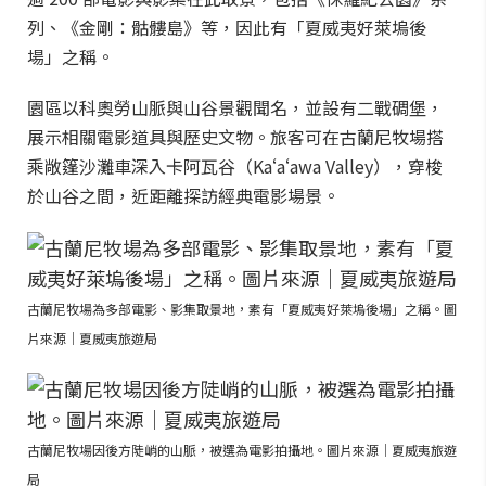
列、《金剛：骷髏島》等，因此有「夏威夷好萊塢後
場」之稱。
園區以科奧勞山脈與山谷景觀聞名，並設有二戰碉堡，
展示相關電影道具與歷史文物。旅客可在古蘭尼牧場搭
乘敞篷沙灘車深入卡阿瓦谷（Kaʻaʻawa Valley），穿梭
於山谷之間，近距離探訪經典電影場景。
古蘭尼牧場為多部電影、影集取景地，素有「夏威夷好萊塢後場」之稱。圖
片來源｜夏威夷旅遊局
古蘭尼牧場因後方陡峭的山脈，被選為電影拍攝地。圖片來源｜夏威夷旅遊
局