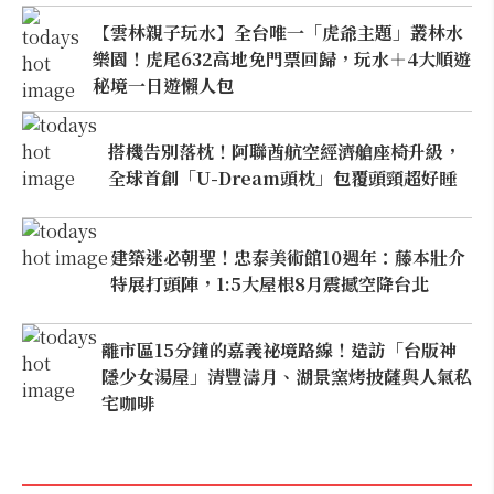
【雲林親子玩水】全台唯一「虎爺主題」叢林水
樂園！虎尾632高地免門票回歸，玩水＋4大順遊
秘境一日遊懶人包
搭機告別落枕！阿聯酋航空經濟艙座椅升級，
全球首創「U-Dream頭枕」包覆頭頸超好睡
建築迷必朝聖！忠泰美術館10週年：藤本壯介
特展打頭陣，1:5大屋根8月震撼空降台北
離市區15分鐘的嘉義祕境路線！造訪「台版神
隱少女湯屋」清豐濤月、湖景窯烤披薩與人氣私
宅咖啡