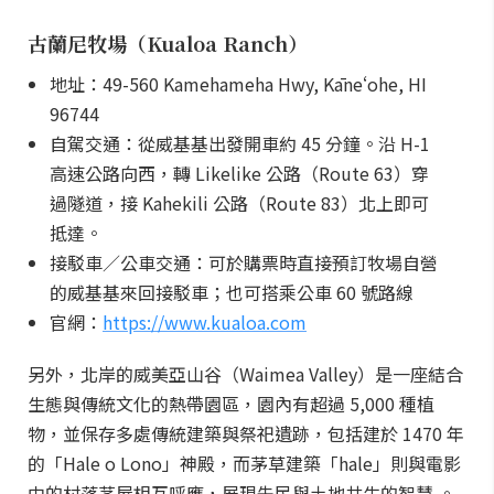
古蘭尼牧場（Kualoa Ranch）
地址：49-560 Kamehameha Hwy, Kāneʻohe, HI
96744
自駕交通：從威基基出發開車約 45 分鐘。沿 H-1
高速公路向西，轉 Likelike 公路（Route 63）穿
過隧道，接 Kahekili 公路（Route 83）北上即可
抵達。
接駁車／公車交通：可於購票時直接預訂牧場自營
的威基基來回接駁車；也可搭乘公車 60 號路線
官網：
https://www.kualoa.com
另外，北岸的威美亞山谷（Waimea Valley）是一座結合
生態與傳統文化的熱帶園區，園內有超過 5,000 種植
物，並保存多處傳統建築與祭祀遺跡，包括建於 1470 年
的「Hale o Lono」神殿，而茅草建築「hale」則與電影
中的村落茅屋相互呼應，展現先民與土地共生的智慧 。