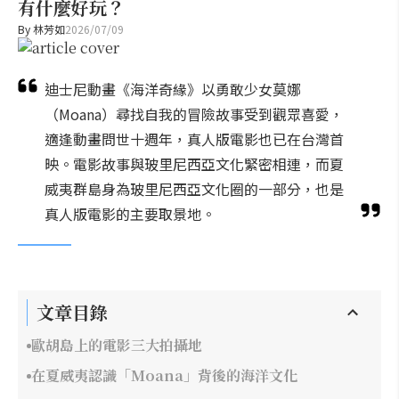
有什麼好玩？
By
林芳如
2026/07/09
迪士尼動畫《海洋奇緣》以勇敢少女莫娜
（Moana）尋找自我的冒險故事受到觀眾喜愛，
適逢動畫問世十週年，真人版電影也已在台灣首
映。電影故事與玻里尼西亞文化緊密相連，而夏
威夷群島身為玻里尼西亞文化圈的一部分，也是
真人版電影的主要取景地。
文章目錄
歐胡島上的電影三大拍攝地
在夏威夷認識「Moana」背後的海洋文化