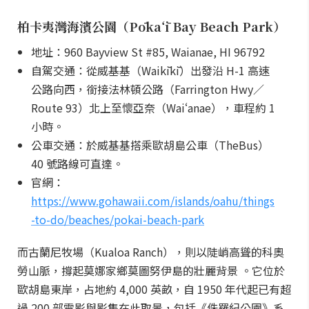
柏卡夷灣海濱公園（Pōkaʻī Bay Beach Park）
地址：960 Bayview St #85, Waianae, HI 96792
自駕交通：從威基基（Waikīkī）出發沿 H-1 高速
公路向西，銜接法林頓公路（Farrington Hwy／
Route 93）北上至懷亞奈（Waiʻanae），車程約 1
小時。
公車交通：於威基基搭乘歐胡島公車（TheBus）
40 號路線可直達。
官網：
https://www.gohawaii.com/islands/oahu/things
-to-do/beaches/pokai-beach-park
而古蘭尼牧場（Kualoa Ranch），則以陡峭高聳的科奧
勞山脈，撐起莫娜家鄉莫圖努伊島的壯麗背景 。它位於
歐胡島東岸，占地約 4,000 英畝，自 1950 年代起已有超
過 200 部電影與影集在此取景，包括《侏羅紀公園》系