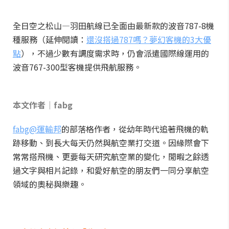
全日空之松山—羽田航線已全面由最新款的波音787-8機
種服務（延伸閱讀：
還沒搭過787嗎？夢幻客機的3大優
點
），不過少數有調度需求時，仍會派遣國際線運用的
波音767-300型客機提供飛航服務。
本文作者│fabg
fabg@運輸邦
的部落格作者，從幼年時代追著飛機的軌
跡移動、到長大每天仍然與航空業打交道。因緣際會下
常常搭飛機、更要每天研究航空業的變化，閒暇之餘透
過文字與相片記錄，和愛好航空的朋友們一同分享航空
領域的奧秘與樂趣。