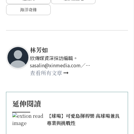
海洋奇緣
林芳如
欣傳媒資深採訪編輯。
sasalin@xinmedia.com／
happy21917@gmail.com
查看所有文章
延伸閱讀
【球場】可愛島揮桿樂 高球場兼具
專業與挑戰性