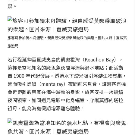
感。
旅客可參加獨木舟體驗，親自感受莫娜乘風破浪的樂趣。圖片來源｜夏威夷
旅遊局
若行程延伸至夏威夷島的凱奧霍灣（Keauhou Bay），
這裡是當地知名的魔鬼魚夜間浮潛與潛水地點；此活動
自 1980 年代起發展，透過水下燈光吸引浮游生物聚集，
進而吸引蝠鱝（manta ray）夜間前來覓食，讓遊客有機
會近距離觀察其在海中游動的身影。旅客安排一趟蝠鱝
夜間觀察，如同遇見電影中化身蝠鱝、守護莫娜的塔拉
祖母，能為海島假期增添難忘體驗。