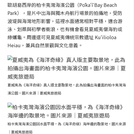
歐胡島西岸的柏卡夷灣海濱公園（Pōkaʻī Bay Beach
Park），是片中出海與獨木舟航行場景的拍攝地，受防
波堤與海灣地形影響，這裡水面通常相對平穩，適合游
泳、划槳與初學者衝浪，也有機會看見夏威夷僧海豹或
綠蠵龜。周邊還可見夏威夷傳統宗教遺址 Kuʻilioloa
Heiau，兼具自然景觀與文化意義。
夏威夷為《海洋奇緣》真人版主要取景地，此為拍攝出海畫面的柏卡夷灣海
濱公園。圖片來源｜夏威夷旅遊局
柏卡夷灣海濱公園因水面平穩，為《海洋奇緣》海岸邊的取景地。圖片來源
｜夏威夷旅遊局