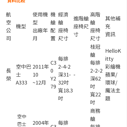
資料比較
航
使用機
機
經濟
高階
進階艙
其他補
空
型
艙
艙
艙
機型
座椅尺
充
公
出廠年
配
座椅
座椅
寸
資訊
司
月
置
尺寸
尺寸
桂冠
HelloK
艙
每排
itty
C3
每排
空中巴
2011年
2-4-2
彩繪機
長
0
2-2-2
士
10
深31-
-
蘋果/
榮
Y2
深62
A333
~12月
32吋
環球/
79
吋
寬18.3
魔法主
寬22
吋
題
吋
商務
空中
艙
2004年
每排
巴士
C3
每排