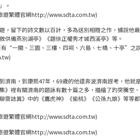
」。
網http://www.sdta.com.tw)
遊，留下的詩文數以百計，多為送別相贈之作，據說他最
敘供備燕別湖亭》《題徐正權秀才城西溪亭》等。
有“一閣、三園、三樓、四祠、六島、七橋、十亭”之說
tw)
到濟南，到康熙47年，69歲的他還奔波濟南趕考，他就
集》裡有關濟南的題詠有數十篇之多，描繪了趵突騰空、
聊齋誌異》中的《鷹虎神》《偷桃》《公孫九娘》等等都
網http://www.sdta.com.tw)
網http://www.sdta.com.tw)