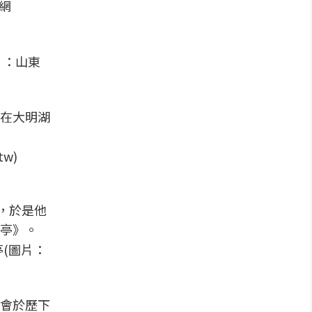
網
片：山東
在大明湖
w)
，於是他
亭》。
(圖片：
會於歷下