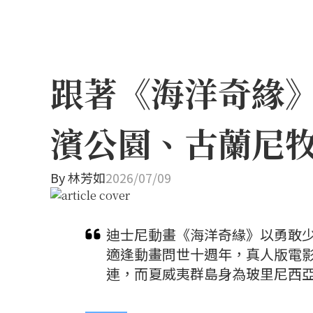
跟著《海洋奇緣
濱公園、古蘭尼
By
林芳如
2026/07/09
迪士尼動畫《海洋奇緣》以勇敢少
適逢動畫問世十週年，真人版電
連，而夏威夷群島身為玻里尼西