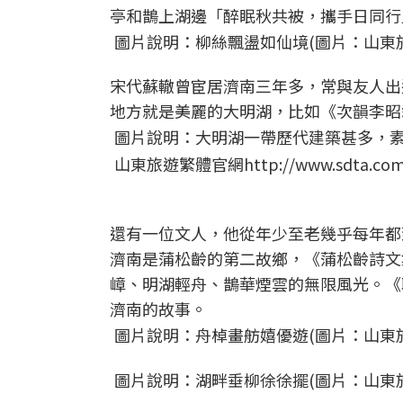
亭和鵲上湖邊「醉眠秋共被，攜手日同行
圖片說明：柳絲飄盪如仙境(圖片：山東旅遊繁體官
宋代蘇轍曾宦居濟南三年多，常與友人出
地方就是美麗的大明湖，比如《次韻李昭
圖片說明：大明湖一帶歷代建築甚多，素
山東旅遊繁體官網http://www.sdta.com.
還有一位文人，他從年少至老幾乎每年都
濟南是蒲松齡的第二故鄉，《蒲松齡詩文
嶂、明湖輕舟、鵲華煙雲的無限風光。《
濟南的故事。
圖片說明：舟棹畫舫嬉優遊(圖片：山東旅遊繁體官
圖片說明：湖畔垂柳徐徐擺(圖片：山東旅遊繁體官