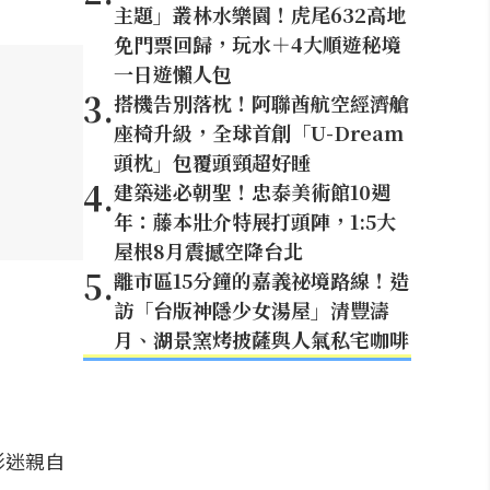
主題」叢林水樂園！虎尾632高地
免門票回歸，玩水＋4大順遊秘境
一日遊懶人包
3
.
搭機告別落枕！阿聯酋航空經濟艙
座椅升級，全球首創「U-Dream
頭枕」包覆頭頸超好睡
4
.
建築迷必朝聖！忠泰美術館10週
年：藤本壯介特展打頭陣，1:5大
屋根8月震撼空降台北
5
.
離市區15分鐘的嘉義祕境路線！造
訪「台版神隱少女湯屋」清豐濤
月、湖景窯烤披薩與人氣私宅咖啡
影迷親自