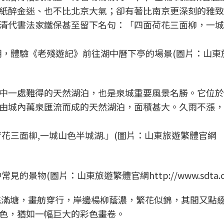
紙醉金迷、也不比北京大氣；卻有著比南京更深刻的雅致
清代書法家鐵保甚至留下名句：「四面荷花三面柳，一城
，體驗《老殘遊記》前往湖中曆下亭的場景(圖片：山東
中一處難得的天然湖泊，也是泉城重要風景名勝。它位於
由城內萬泉匯流而成的天然湖泊，面積甚大。久雨不漲，
花三面柳,一城山色半城湖.」(圖片：山東旅遊繁體官網
物(圖片：山東旅遊繁體官網http://www.sdta.co
花滿塘，畫舫穿行，岸邊楊柳蔭濃，繁花似錦，其間又點
色，猶如一幅巨大的彩色畫卷。