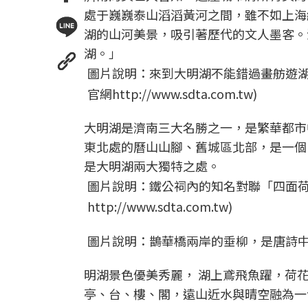
處于巍巍泰山滔滔黃河之間，雖不如上海
湖的山河美景，吸引著歷代的文人墨客。
湖。」
圖片說明：來到大明湖不能錯過畫舫遊湖
官網http://www.sdta.com.tw)
大明湖是濟南三大名勝之一，是繁華都市
東北處的曆山山腳、舊城區北部，是一個
是大明湖兩大獨特之處。
圖片說明：鐵公祠內的知名對聯「四面荷
http://www.sdta.com.tw)
圖片說明：鵲華橋兩岸的垂柳，是唐詩中常見的景
明湖景色優美秀麗， 湖上鳶飛魚躍，荷
亭、台、樓、閣，遠山近水與晴空融為一