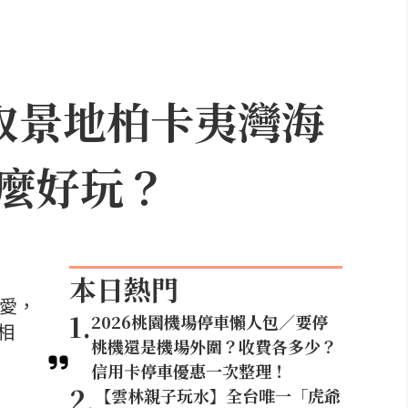
取景地柏卡夷灣海
麼好玩？
本日熱門
喜愛，
1
.
2026桃園機場停車懶人包／要停
相
桃機還是機場外圍？收費各多少？
信用卡停車優惠一次整理！
2
.
【雲林親子玩水】全台唯一「虎爺