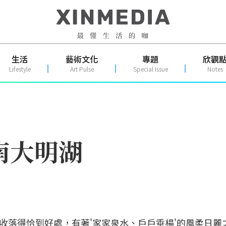
生活
藝術文化
專題
欣觀
Lifestyle
Art Pulse
Special Issue
Notes
南大明湖
收落得恰到好處，有著'家家泉水、戶戶垂楊'的風柔日麗