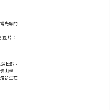
常光顧的
(圖片：
是蒲松齡。
佛山翠
是發生在