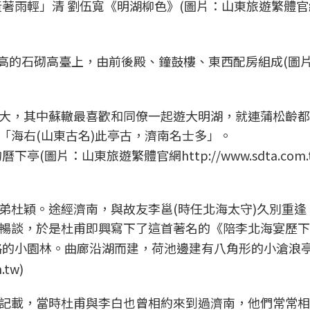
著雨輕」清 劉伍寬《明湖柳色》(圖片：山東旅遊繁體官
高的石砌高臺上，由前後殿、鐘鼓樓、東西配房組成(圖
大，其中蘇轍最喜歡和同僚一起遊大明湖，就連蒲松齡都
「海右(山東古名)此亭古，濟南名士多」。
圖片：山東旅遊繁體官網http://www.sdta.com.t
弟杜穎。途經濟南，與故友李邕(時任北海太守)久別重逢
暢談，於是杜甫即興寫下了這首著名的《陪李北海宴歷下
的小園林。曲廊沿湖而建，荷池邊建有八角形的小滄浪亭
tw)
記載，當時杜甫與李白也曾相約來到過濟南，他們常常相