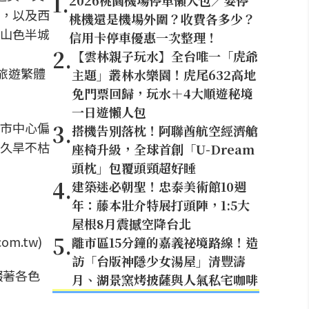
1
.
2026桃園機場停車懶人包／要停
，以及西
桃機還是機場外圍？收費各多少？
山色半城
信用卡停車優惠一次整理！
2
.
【雲林親子玩水】全台唯一「虎爺
旅遊繁體
主題」叢林水樂園！虎尾632高地
免門票回歸，玩水＋4大順遊秘境
一日遊懶人包
市中心偏
3
.
搭機告別落枕！阿聯酋航空經濟艙
久旱不枯
座椅升級，全球首創「U-Dream
頭枕」包覆頭頸超好睡
4
.
建築迷必朝聖！忠泰美術館10週
年：藤本壯介特展打頭陣，1:5大
屋根8月震撼空降台北
5
.
m.tw)
離市區15分鐘的嘉義祕境路線！造
訪「台版神隱少女湯屋」清豐濤
綴著各色
月、湖景窯烤披薩與人氣私宅咖啡