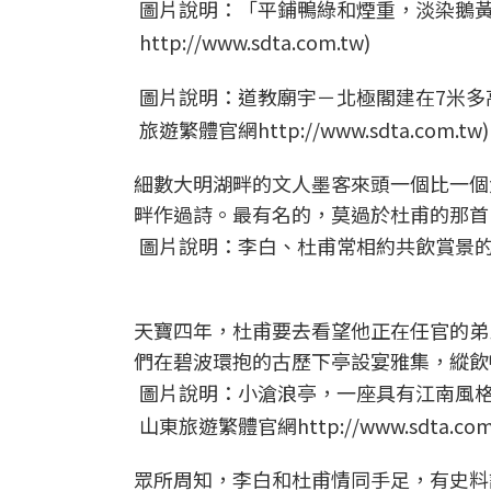
圖片說明：「平鋪鴨綠和煙重，淡染鵝黃
http://www.sdta.com.tw)
圖片說明：道教廟宇－北極閣建在7米多
旅遊繁體官網http://www.sdta.com.tw)
細數大明湖畔的文人墨客來頭一個比一個
畔作過詩。最有名的，莫過於杜甫的那首
圖片說明：李白、杜甫常相約共飲賞景的曆下亭(
天寶四年，杜甫要去看望他正在任官的弟
們在碧波環抱的古歷下亭設宴雅集，縱飲
圖片說明：小滄浪亭，一座具有江南風格
山東旅遊繁體官網http://www.sdta.com.
眾所周知，李白和杜甫情同手足，有史料