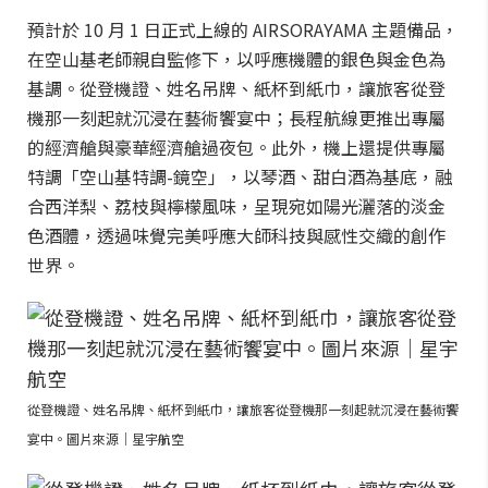
預計於 10 月 1 日正式上線的 AIRSORAYAMA 主題備品，
在空山基老師親自監修下，以呼應機體的銀色與金色為
基調。從登機證、姓名吊牌、紙杯到紙巾，讓旅客從登
機那一刻起就沉浸在藝術饗宴中；長程航線更推出專屬
的經濟艙與豪華經濟艙過夜包。此外，機上還提供專屬
特調「空山基特調-鏡空」，以琴酒、甜白酒為基底，融
合西洋梨、荔枝與檸檬風味，呈現宛如陽光灑落的淡金
色酒體，透過味覺完美呼應大師科技與感性交織的創作
世界。
從登機證、姓名吊牌、紙杯到紙巾，讓旅客從登機那一刻起就沉浸在藝術饗
宴中。圖片來源｜星宇航空