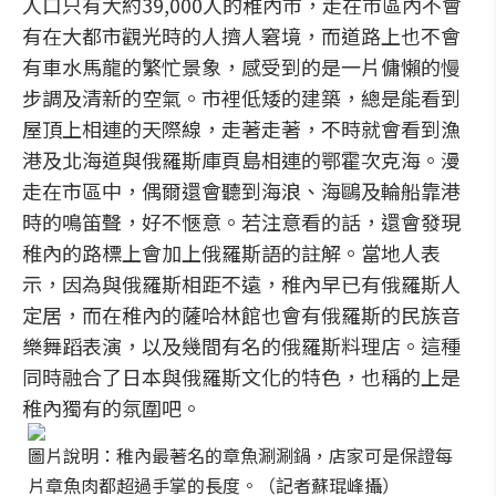
人口只有大約39,000人的稚內市，走在市區內不會
有在大都市觀光時的人擠人窘境，而道路上也不會
有車水馬龍的繁忙景象，感受到的是一片傭懶的慢
步調及清新的空氣。市裡低矮的建築，總是能看到
屋頂上相連的天際線，走著走著，不時就會看到漁
港及北海道與俄羅斯庫頁島相連的鄂霍次克海。漫
走在市區中，偶爾還會聽到海浪、海鷗及輪船靠港
時的鳴笛聲，好不愜意。若注意看的話，還會發現
稚內的路標上會加上俄羅斯語的註解。當地人表
示，因為與俄羅斯相距不遠，稚內早已有俄羅斯人
定居，而在稚內的薩哈林館也會有俄羅斯的民族音
樂舞蹈表演，以及幾間有名的俄羅斯料理店。這種
同時融合了日本與俄羅斯文化的特色，也稱的上是
稚內獨有的氛圍吧。
圖片說明：稚內最著名的章魚涮涮鍋，店家可是保證每
片章魚肉都超過手掌的長度。（記者蘇琨峰攝）