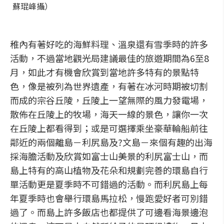
蘇琨峰攝）
稚內有著好吃的海鮮料理、溫泉還有雪季時的許多
活動，不過當地觀光局建議最佳的旅遊期間為6至8
月，如此才有機會欣賞到當地許多特有的景點特
色，像是被列為世界遺產，有著在冰河時期被切割
而成的宗谷丘陵，丘陵上一望無際的風力發電場，
散佈在丘陵上的牧場，海天一線的景色，讓你一次
在丘陵上都看得到；或是可選擇乘坐豪華輪船前往
鄰近的兩個離島－利尻島及?文島－來個有趣的出海
採海膽活動及欣賞如富士山美景的利尻富士山，而
島上特有的高山植物及花朵和規劃完善的環島自行
單活動更是夏季時不可錯過的活動。而利尻島上每
年夏季時也會舉行環島馬拉松，慢跑愛好者可別錯
過了。而島上許多飯店也都提供了可邊看海景邊泡