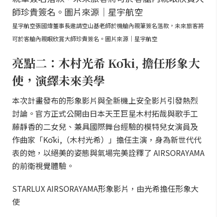
星宇航空張國煒董事長邀請空山基老師於機艙內親筆簽名落款，未來旅客將
可於客艙內親眼欣賞大師珍貴簽名。圖片來源｜星宇航空
亮點二：木村光希 Kōki, 擔任形象大
使，演繹未來美學
本次計畫發布的形象影片與全新機上安全影片引發熱烈
討論。官方正式公開由日本天王巨星木村拓哉與歌手工
藤靜香的二女兒、兼具國際舞台經驗的模特兒女演員及
作曲家「Kōki,（木村光希）」擔任主演，身為新世代代
表的她，以絕美的姿態與氣場完美詮釋了 AIRSORAYAMA
的前衛視覺體驗。
STARLUX AIRSORAYAMA形象影片，由光希擔任形象大
使