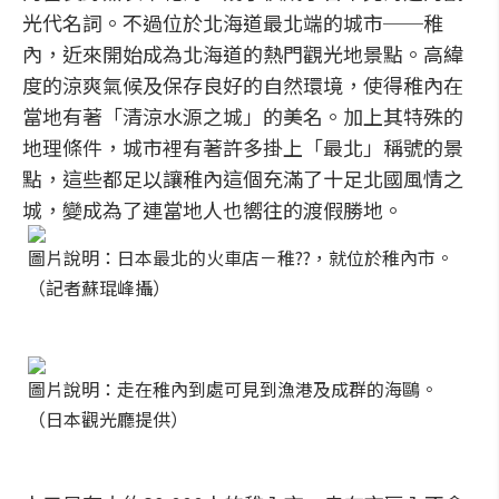
光代名詞。不過位於北海道最北端的城市──稚
內，近來開始成為北海道的熱門觀光地景點。高緯
度的涼爽氣候及保存良好的自然環境，使得稚內在
當地有著「清涼水源之城」的美名。加上其特殊的
地理條件，城市裡有著許多掛上「最北」稱號的景
點，這些都足以讓稚內這個充滿了十足北國風情之
城，變成為了連當地人也嚮往的渡假勝地。
圖片說明：日本最北的火車店－稚??，就位於稚內市。
（記者蘇琨峰攝）
圖片說明：走在稚內到處可見到漁港及成群的海鷗。
（日本觀光廳提供）