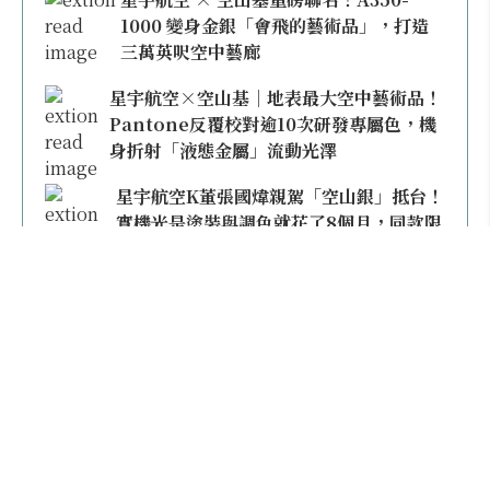
1000 變身金銀「會飛的藝術品」，打造
三萬英呎空中藝廊
星宇航空×空山基｜地表最大空中藝術品！
Pantone反覆校對逾10次研發專屬色，機
身折射「液態金屬」流動光澤
星宇航空K董張國煒親駕「空山銀」抵台！
實機光是塗裝與調色就花了8個月，同款限
量模型上架即秒殺
本日熱門
2026桃園機場停車懶人包／要停桃機還是機場