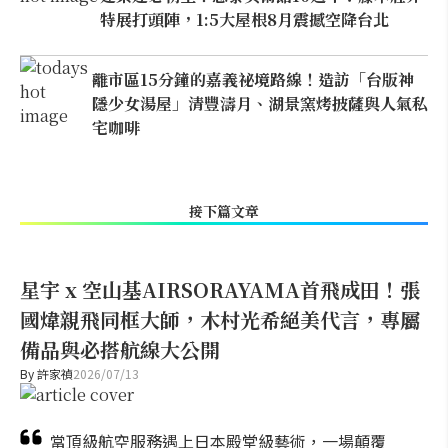
特展打頭陣，1:5大屋根8月震撼空降台北
離市區15分鐘的嘉義祕境路線！造訪「台版神
隱少女湯屋」清豐濤月、湖景窯烤披薩與人氣私
宅咖啡
接下篇文章
星宇 x 空山基AIRSORAYAMA首飛成田！張
國煒親飛同框大師，木村光希絕美代言，專屬
備品與必搭航線大公開
By
許家禎
2026/07/13
當頂級航空服務遇上日本殿堂級藝術，一場顛覆