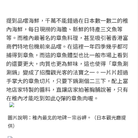
提到品嚐海鮮，千萬不能錯過在日本數一數二的稚
內海鮮，每日現撈的海膽、新鮮的特產三文魚等
等。而稚內最著名的章魚料理，甚至吸引著香港富
商們特地包機前來品嚐。在這裡一年四季幾乎都可
捕得到章魚，而這的章魚體型也比一般市場上看到
的還要更大，肉質也更為鮮味，這也使得「章魚涮
涮鍋」變成了招攬觀光客的法寶之一。一片片超過
手掌大的章魚切片，只要下鍋涮個二三下，配上當
地店家特製的醬料，直讓店家拍著胸脯說著，只有
在稚內才能吃到如此Q彈的章魚肉喔。
圖片說明：稚內最北的地碑－宗谷岬。（日本觀光廳提
供）