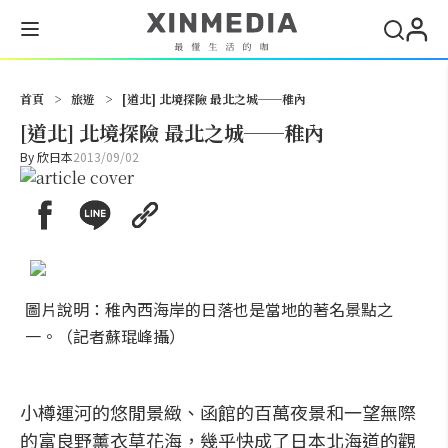
搜尋
首頁
>
旅遊
>
[道北] 北境探險 最北之城──稚內
[道北] 北境探險 最北之城──稚內
By
欣日本
2013/09/02
圖片說明：稚內西海岸的日落也是當地的著名景點之
一。（記者蘇琨峰攝）
小樽運河的悠閒景緻、函館的百萬夜景和一望無際
的富良野薰衣草花海，幾乎快成了日本北海道的觀