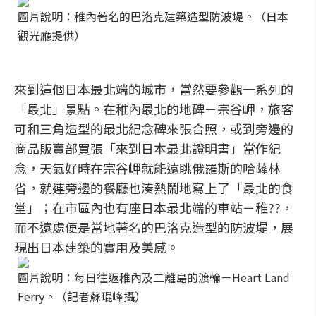
圖片說明：稚內著名的巴洛克建築造型防波堤。（日本
觀光廳提供）
來到這個日本最北端的城市，當然要參觀一系列的
「最北」景點。在稚內最北的地碑－宗谷岬，旅客
可和三角造型的最北紀念碑來張合照，或到旁邊的
商品販賣部買張「來到日本最北證明書」當作紀
念，天氣好時在宗谷岬就能遠眺俄羅斯的哈薩林
省，就連旁邊的餐廳也湊熱鬧地寫上了「最北的食
堂」；在市區內也有座日本最北端的車站－稚??，
而不遠處便是當地著名的巴洛克造型的防波堤，展
現出日本建築的實用及美感。
圖片說明：每日往返稚內及二離島的渡輪－Heart Land
Ferry。（記者蘇琨峰攝）