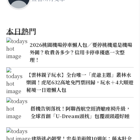
本日熱門
2026桃園機場停車懶人包／要停桃機還是機場
外圍？收費各多少？信用卡停車優惠一次整
理！
【雲林親子玩水】全台唯一「虎爺主題」叢林水
樂園！虎尾632高地免門票回歸，玩水＋4大順遊
秘境一日遊懶人包
搭機告別落枕！阿聯酋航空經濟艙座椅升級，
全球首創「U-Dream頭枕」包覆頭頸超好睡
建築迷必朝聖！忠泰美術館10週年：藤本壯介