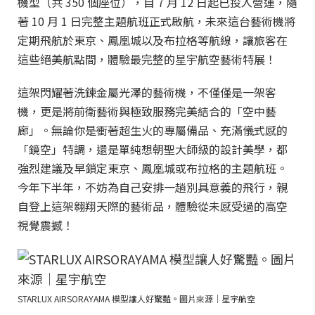
機型（共 350 個座位），自 7 月 12 日起已投入營運，隨
著 10 月 1 日完整主題航班正式啟航，未來這台藝術機將
定期飛航於東京、鳳凰城以及布拉格等航線，讓旅客在
這些絕美航點間，體驗最完整的星宇航空藝術特展！
這架閃耀著洗鍊金屬光澤的藝術機，不僅僅是一架客
機，更是將前衛藝術與極致服務完美結合的「空中藝
廊」。無論你是衝著超生火的專屬備品、充滿儀式感的
「鏡空」特調，還是單純想朝聖大師級的設計美學，都
強烈建議及早鎖定東京、鳳凰城或布拉格的主題航班。
今年下半年，不妨為自己安排一趟別具意義的飛行，親
自登上這架翱翔天際的藝術品，體驗從未感受過的高空
視覺震撼！
STARLUX AIRSORAYAMA 模型讓人好驚豔。圖片來源｜星宇航空