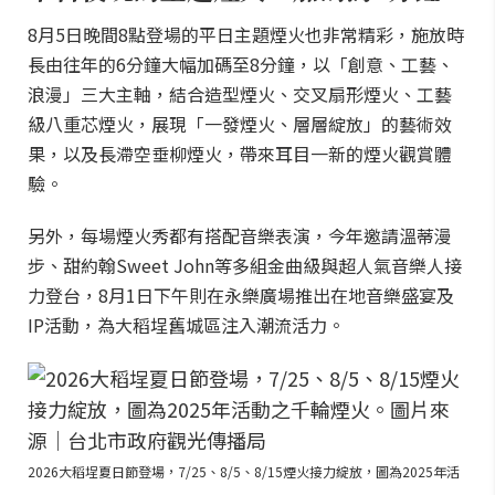
8月5日晚間8點登場的平日主題煙火也非常精彩，施放時
長由往年的6分鐘大幅加碼至8分鐘，以「創意、工藝、
浪漫」三大主軸，結合造型煙火、交叉扇形煙火、工藝
級八重芯煙火，展現「一發煙火、層層綻放」的藝術效
果，以及長滯空垂柳煙火，帶來耳目一新的煙火觀賞體
驗。
另外，每場煙火秀都有搭配音樂表演，今年邀請溫蒂漫
步、甜約翰Sweet John等多組金曲級與超人氣音樂人接
力登台，8月1日下午則在永樂廣場推出在地音樂盛宴及
IP活動，為大稻埕舊城區注入潮流活力。
2026大稻埕夏日節登場，7/25、8/5、8/15煙火接力綻放，圖為2025年活