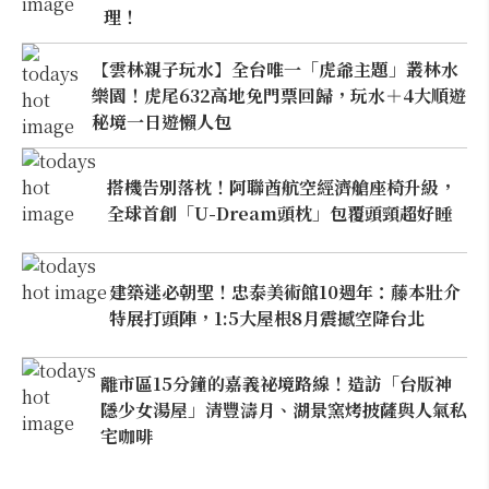
理！
【雲林親子玩水】全台唯一「虎爺主題」叢林水
樂園！虎尾632高地免門票回歸，玩水＋4大順遊
秘境一日遊懶人包
搭機告別落枕！阿聯酋航空經濟艙座椅升級，
全球首創「U-Dream頭枕」包覆頭頸超好睡
建築迷必朝聖！忠泰美術館10週年：藤本壯介
特展打頭陣，1:5大屋根8月震撼空降台北
離市區15分鐘的嘉義祕境路線！造訪「台版神
隱少女湯屋」清豐濤月、湖景窯烤披薩與人氣私
宅咖啡