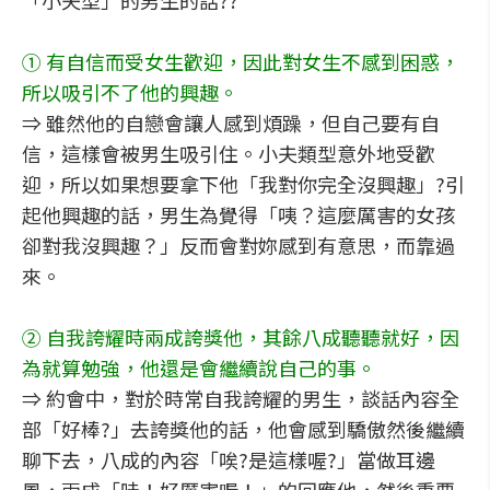
「小夫型」的男生的話??
① 有自信而受女生歡迎，因此對女生不感到困惑，
所以吸引不了他的興趣。
⇒ 雖然他的自戀會讓人感到煩躁，但自己要有自
信，這樣會被男生吸引住。小夫類型意外地受歡
迎，所以如果想要拿下他「我對你完全沒興趣」?引
起他興趣的話，男生為覺得「咦？這麼厲害的女孩
卻對我沒興趣？」反而會對妳感到有意思，而靠過
來。
② 自我誇耀時兩成誇獎他，其餘八成聽聽就好，因
為就算勉強，他還是會繼續說自己的事。
⇒ 約會中，對於時常自我誇耀的男生，談話內容全
部「好棒?」去誇獎他的話，他會感到驕傲然後繼續
聊下去，八成的內容「唉?是這樣喔?」當做耳邊