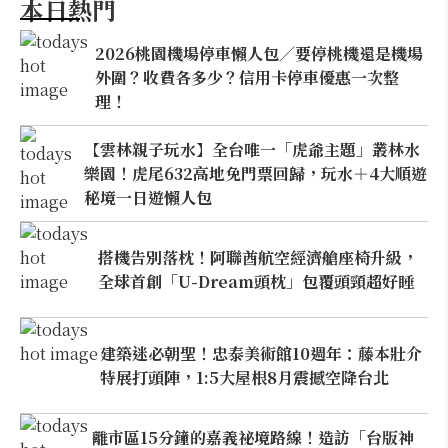
本日熱門
2026桃園機場停車懶人包／要停桃機還是機場
外圍？收費各多少？信用卡停車優惠一次整
理！
【雲林親子玩水】全台唯一「虎爺主題」叢林水
樂園！虎尾632高地免門票回歸，玩水＋4大順遊
秘境一日遊懶人包
搭機告別落枕！阿聯酋航空經濟艙座椅升級，
全球首創「U-Dream頭枕」包覆頭頸超好睡
建築迷必朝聖！忠泰美術館10週年：藤本壯介
特展打頭陣，1:5大屋根8月震撼空降台北
離市區15分鐘的嘉義祕境路線！造訪「台版神