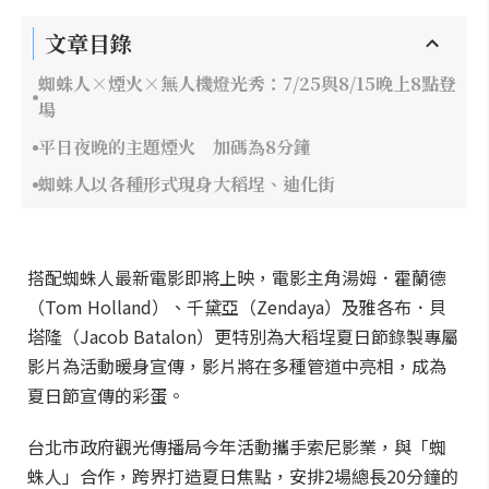
文章目錄
蜘蛛人×煙火×無人機燈光秀：7/25與8/15晚上8點登
場
平日夜晚的主題煙火 加碼為8分鐘
蜘蛛人以各種形式現身大稻埕、迪化街
搭配蜘蛛人最新電影即將上映，電影主角湯姆．霍蘭德
（Tom Holland）、千黛亞（Zendaya）及雅各布．貝
塔隆（Jacob Batalon）更特別為大稻埕夏日節錄製專屬
影片為活動暖身宣傳，影片將在多種管道中亮相，成為
夏日節宣傳的彩蛋。
台北市政府觀光傳播局今年活動攜手索尼影業，與「蜘
蛛人」合作，跨界打造夏日焦點，安排2場總長20分鐘的