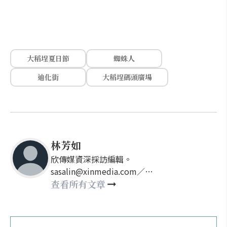
大稻埕夏日節
蜘蛛人
迪化街
大稻埕碼頭廣場
林芳如
欣傳媒資深採訪編輯。
sasalin@xinmedia.com／
happy21917@gmail.com
查看所有文章