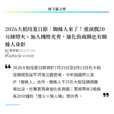
接下篇文章
2026大稻埕夏日節｜蜘蛛人來了！重頭戲20
分鐘煙火×無人機燈光秀，迪化街商圈也有蜘
蛛人身影
By
林芳如
2026/07/08
2026大稻埕夏日節將於7月25日至8月15日在大稻
埕碼頭及延平河濱公園登場，今年與國際人氣
IP「蜘蛛人」合作，蜘蛛人不只在大稻埕碼頭廣
場出沒，也驚喜現身迪化街商圈；更將帶來2場總
長20分鐘的「煙火×無人機」燈光秀。