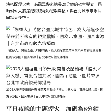
演搭配煙火秀，為觀眾帶來總長20分鐘的夜空饗宴，屆
時蜘蛛人將搭配原版電影配樂穿梭，與台北城市意象共
同點亮夜空。
「蜘蛛人」將融合臺北城市特色，為大稻埕夜空帶來前所未有的視覺震撼，
圖為示意圖。圖片來源｜台北市政府觀光傳播局
2026大稻埕夏日節升級 開幕及壓軸場「煙火×無人機」首度合體共演，圖
為示意圖。圖片來源｜台北市政府觀光傳播局
平日夜晚的主題煙火 加碼為8分鐘