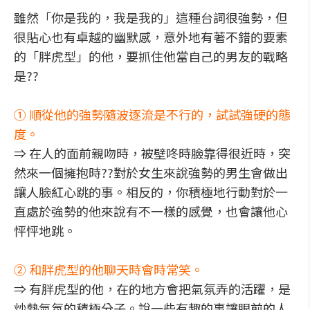
雖然「你是我的，我是我的」這種台詞很強勢，但
很貼心也有卓越的幽默感，意外地有著不錯的要素
的「胖虎型」的他，要抓住他當自己的男友的戰略
是??
① 順從他的強勢隨波逐流是不行的，試試強硬的態
度。
⇒ 在人的面前親吻時，被壁咚時臉靠得很近時，突
然來一個擁抱時??對於女生來說強勢的男生會做出
讓人臉紅心跳的事。相反的，你積極地行動對於一
直處於強勢的他來說有不一樣的感覺，也會讓他心
怦怦地跳。
② 和胖虎型的他聊天時會時常笑。
⇒ 有胖虎型的他，在的地方會把氣氛弄的活躍，是
炒熱氣氛的積極分子。說一些有趣的事讓眼前的人