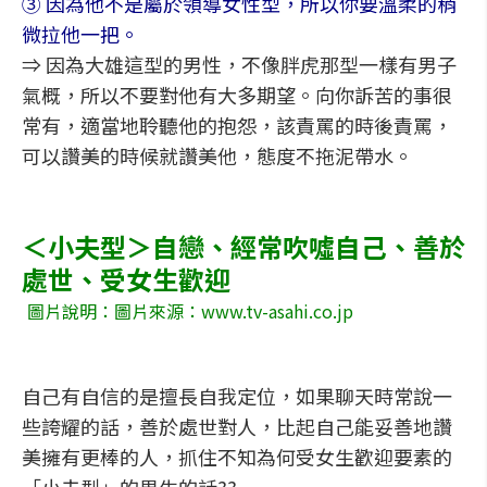
③ 因為他不是屬於領導女性型，所以你要溫柔的稍
微拉他一把。
⇒ 因為大雄這型的男性，不像胖虎那型一樣有男子
氣概，所以不要對他有大多期望。向你訴苦的事很
常有，適當地聆聽他的抱怨，該責罵的時後責罵，
可以讚美的時候就讚美他，態度不拖泥帶水。
＜小夫型＞自戀、經常吹噓自己、善於
處世、受女生歡迎
圖片說明：圖片來源：www.tv-asahi.co.jp
自己有自信的是擅長自我定位，如果聊天時常說一
些誇耀的話，善於處世對人，比起自己能妥善地讚
美擁有更棒的人，抓住不知為何受女生歡迎要素的