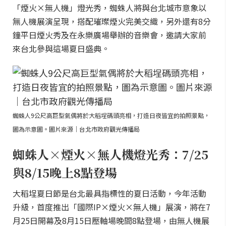
「煙火×無人機」燈光秀，蜘蛛人將與台北城市意象以
無人機展演呈現，搭配璀璨煙火完美交織，另外還有8分
鐘平日煙火秀及在永樂廣場舉辦的音樂會，邀請大家前
來台北參與這場夏日盛典。
蜘蛛人9公尺高巨型氣偶將於大稻埕碼頭亮相，打造日夜皆宜的拍照景點，
圖為示意圖。圖片來源｜台北市政府觀光傳播局
蜘蛛人×煙火×無人機燈光秀：7/25
與8/15晚上8點登場
大稻埕夏日節是台北最具指標性的夏日活動，今年活動
升級，首度推出「國際IP×煙火×無人機」展演，將在7
月25日開幕及8月15日壓軸場晚間8點登場，由無人機展