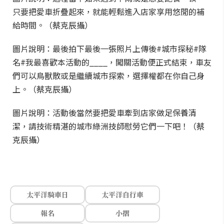
只要把愛車折疊起來，就能輕鬆進入店家享用悠閒的補
給時間。（蔡克辰攝）
圖片說明：最後拍下最後一張照片上傳後#城市探秘#隊
名#我最喜歡本活動的____，闖關活動便正式結束，車友
們可以鳥獸散或是繼續城市探索，選擇權都在你自己身
上。（蔡克辰攝）
圖片說明：活動後當然要把愛車牽到店家做足保養清
潔，請技術精湛的城市綠洲技師慰勞它們一下吧！（蔡
克辰攝）
太平洋騎車日
太平洋自行車
報名
小摺