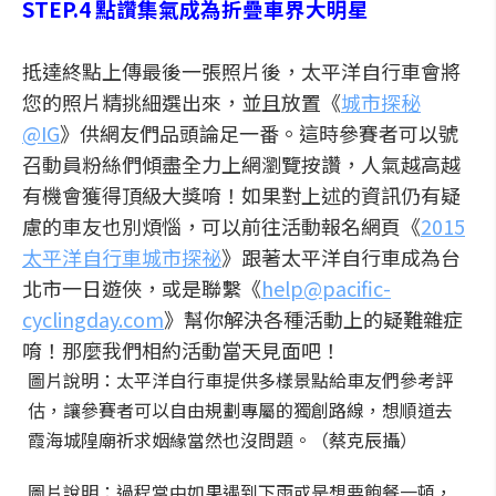
STEP.4 點讚集氣成為折疊車界大明星
抵達終點上傳最後一張照片後，太平洋自行車會將
您的照片精挑細選出來，並且放置《
城市探秘
@IG
》供網友們品頭論足一番。這時參賽者可以號
召動員粉絲們傾盡全力上網瀏覽按讚，人氣越高越
有機會獲得頂級大獎唷！如果對上述的資訊仍有疑
慮的車友也別煩惱，可以前往活動報名網頁《
2015
太平洋自行車城市探祕
》跟著太平洋自行車成為台
北市一日遊俠，或是聯繫《
help@pacific-
cyclingday.com
》幫你解決各種活動上的疑難雜症
唷！那麼我們相約活動當天見面吧！
圖片說明：太平洋自行車提供多樣景點給車友們參考評
估，讓參賽者可以自由規劃專屬的獨創路線，想順道去
霞海城隍廟祈求姻緣當然也沒問題。（蔡克辰攝）
圖片說明：過程當中如果遇到下雨或是想要飽餐一頓，