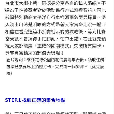
台北市大街小巷一同挖掘分享各自的私人路線。不
過為了怕參賽者對於活動進行方式霧裡看花，因此
該編特別勤商太平洋自行車推派兩名型男探員，深
入淺出用清楚明瞭的方式帶著大家實際走跳一遍。
相信在看完這篇小折實戰示範的攻略後，等到比賽
當天就不會搞得手忙腳亂、忙中出錯，在此就先預
祝大家都能用「正確的闖關模式」突破所有關卡，
勇奪豐富精采的超值大獎囉！
圖片說明：來到花博公園的花海廣場集合後，領取任務
包接著就要馬上拍照打卡，完成第一個步驟。（蔡克辰
攝）
STEP.1 找到正確的集合地點