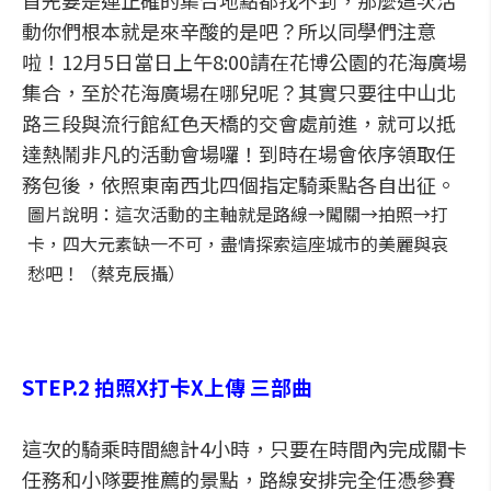
首先要是連正確的集合地點都找不到，那麼這次活
動你們根本就是來辛酸的是吧？所以同學們注意
啦！12月5日當日上午8:00請在花博公園的花海廣場
集合，至於花海廣場在哪兒呢？其實只要往中山北
路三段與流行館紅色天橋的交會處前進，就可以抵
達熱鬧非凡的活動會場囉！到時在場會依序領取任
務包後，依照東南西北四個指定騎乘點各自出征。
圖片說明：這次活動的主軸就是路線→闖關→拍照→打
卡，四大元素缺一不可，盡情探索這座城市的美麗與哀
愁吧！（蔡克辰攝）
STEP.2 拍照X打卡X上傳 三部曲
這次的騎乘時間總計4小時，只要在時間內完成關卡
任務和小隊要推薦的景點，路線安排完全任憑參賽