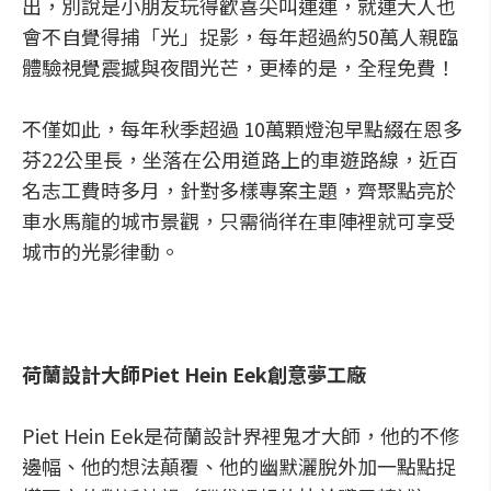
出，別說是小朋友玩得歡喜尖叫連連，就連大人也
會不自覺得捕「光」捉影，每年超過約50萬人親臨
體驗視覺震撼與夜間光芒，更棒的是，全程免費！
不僅如此，每年秋季超過 10萬顆燈泡早點綴在恩多
芬22公里長，坐落在公用道路上的車遊路線，近百
名志工費時多月，針對多樣專案主題，齊聚點亮於
車水馬龍的城市景觀，只需徜徉在車陣裡就可享受
城市的光影律動。
荷蘭設計大師Piet Hein Eek創意夢工廠
Piet Hein Eek是荷蘭設計界裡鬼才大師，他的不修
邊幅、他的想法顛覆、他的幽默灑脫外加一點點捉