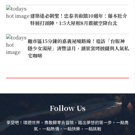
建築迷必朝聖！忠泰美術館10週年：藤本壯介
特展打頭陣，1:5大屋根8月震撼空降台北
離市區15分鐘的嘉義祕境路線！造訪「台版神
隱少女湯屋」清豐濤月、湖景窯烤披薩與人氣私
宅咖啡
Follow Us
享受吧！環遊世界，勇敢歸零去冒險，踏出夢想的第一步。一點勇
氣，一點熱情，一點快樂，一點挑戰