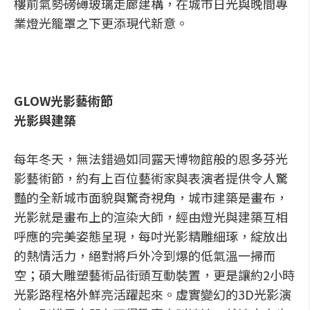
樓前氣勢磅礡玻璃走廊建構，在城市日光與晚間專
業燈光籠罩之下更添現代新意。
GLOW光影藝術節
光影與建築
每年冬天，無法錯過如同露天博物館般的恩多芬光
影藝術節，約有上百位藝術家與表演者提供令人驚
豔的全新城市面貌與驚奇視角，城市建築是畫布，
光影就是畫布上的渲染大師，經由燈光與建築互相
呼應的完美姿態呈現，每吋光影精雕細琢，綻放出
的熱情活力，絕對將戶外冷到爆的低氣溫一掃而
空；碩大雕塑藝術品街頭互動裝置，更是讓約2小時
光影路程格外鮮亮活躍起來。虛實變幻的3D光影演