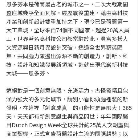
恩多芬本是荷蘭最古老的城市之一，二次大戰期間
整座城幾乎全面瓦解，經歷戰後重建，藉由高科技
產業和創新設計雙重加持之下，現今已是荷蘭第一
大工業城，全球來自74個不同國家、超過20萬人員
工，世界著名高科技公司都常駐於此，豐富多樣人
文資源與日新月異設計突破，透過全世界精英匯
集，共同腦力激盪出源源不斷的創造力，創新、科
技、設計和知識發展新領域，造就出現代嶄新科技
大城──恩多芬。
這絕對是一個創意無限、充滿活力、古怪靈精且包
涵力強大的多元化城市，請別小看你頭腦裡裝的新
發明，在這裡「創意成真」的可能性是無限大！365
天，天天都有新創意誕生與商品問世；年年國際矚
目Dutch Design Week全球共計約25萬人次朝聖與
商業契機，正式宣告荷蘭設計主流的國際趨勢；以