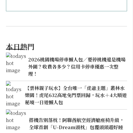
本日熱門
2026桃園機場停車懶人包／要停桃機還是機場
外圍？收費各多少？信用卡停車優惠一次整
理！
【雲林親子玩水】全台唯一「虎爺主題」叢林水
樂園！虎尾632高地免門票回歸，玩水＋4大順遊
秘境一日遊懶人包
搭機告別落枕！阿聯酋航空經濟艙座椅升級，
全球首創「U-Dream頭枕」包覆頭頸超好睡