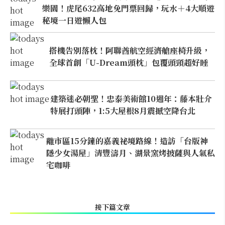
樂園！虎尾632高地免門票回歸，玩水＋4大順遊
秘境一日遊懶人包
搭機告別落枕！阿聯酋航空經濟艙座椅升級，
全球首創「U-Dream頭枕」包覆頭頸超好睡
建築迷必朝聖！忠泰美術館10週年：藤本壯介
特展打頭陣，1:5大屋根8月震撼空降台北
離市區15分鐘的嘉義祕境路線！造訪「台版神
隱少女湯屋」清豐濤月、湖景窯烤披薩與人氣私
宅咖啡
接下篇文章