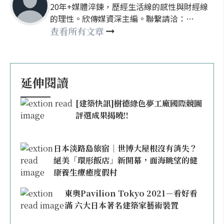
20年+媒體淬鍊，歷經生活線的感性與財經線
的理性。欣傳媒資深主編。聯繫請洽：
nellyhsu@xinmedia.com
查看所有文章
延伸閱讀
[建築快訊]樹德綠色夢工廠國際競圖
評選成果揭曉!!
日本淡路島旅宿｜世博大屋根沒有消失？
絕美「環形飯店」新開幕，面海眺望的健
康養生療癒度假村
東奧Pavilion Tokyo 2021－看好看
滿 六大日本著名建築家藝術裝置