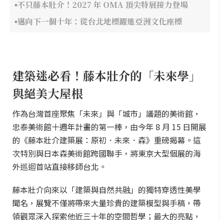
不只藤本壯介！2027 年 OMA 頂尖特展接力登場
邁向下一個十年：從台北地標躍進亞洲文化座標
建築迷必看！藤本壯介的「未來學」
與絕美大屋根
作為台灣首座聚焦「未來」與「城市」議題的美術館，
忠泰美術館十週年計畫的第一棒，由今年 8 月 15 日開展
的《藤本壯介建築展：原初．未來．森》重磅揭幕。這
次特別與日本森美術館跨國聯手，將東京大型個展的海
外巡迴首站直接移師台北。
藤本壯介向來以「建築與自然共融」的獨特穿透性美學
聞名，展覽不僅將帶來大量珍貴的建築模型與手稿，帶
領觀眾深入探索他近三十年的空間哲學；最大的亮點，