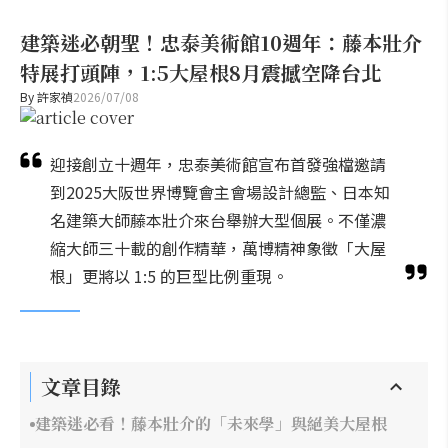
建築迷必朝聖！忠泰美術館10週年：藤本壯介
特展打頭陣，1:5大屋根8月震撼空降台北
By
許家禎
2026/07/08
迎接創立十週年，忠泰美術館宣布首發強檔邀請
到2025大阪世界博覽會主會場設計總監、日本知
名建築大師藤本壯介來台舉辦大型個展。不僅濃
縮大師三十載的創作精華，萬博精神象徵「大屋
根」更將以 1:5 的巨型比例重現。
文章目錄
建築迷必看！藤本壯介的「未來學」與絕美大屋根