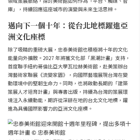
領域策展脈絡，探討美術館如何作為「平台、觸媒、智
庫」，持續回應這座城市的演變與未來生活思辨。
邁向下一個十年：從台北地標躍進亞
洲文化座標
除了吸睛的重磅大展，忠泰美術館也積極將十年的文化
能量向外擴散。2027 年將獲文化部「黑潮計畫」支持，
首度聯手紐約哥倫比亞大學瓦拉赫美術館，赴美策辦台
灣藝術家聯展《流變家園》，向國際藝壇展現台灣在變
動環境中的堅韌生命力。同時，也將啟動長期的「建築
策展人才培育計畫」與專書出版，持續為台灣的策展環
境注入永續動能，期許從深耕在地的台北文化地標，躍
進為具備國際影響力的亞洲文化座標。