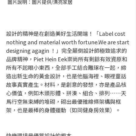
圖片說明：圖片提供/漂亮家居
設計的精神是在創造美好生活開端！「Label cost
nothing and material worth fortune.We are start
designing agagin ！」完全顛倒設計師極致追求的
品牌精神，Piet Hein Eek崇尚所有剩餘有效資原和
所有不起眼小東西，全部手工結合雕琢在一起，締
造出新生命的黃金設計，也是他腦海裡、眼裡童話
故事真實產生。材料，是創意的發想，亦是產品核
心價值，例如木頭形體、拼湊、組合、排列……天
馬行空無束縛的堆砌，砌出最優雅線條架構與框
架，也是最棒的身體運動（如同健身房效果）。
快樂環境是優質設計的根本