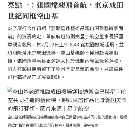
亮點一：張國煒親飛首航，東京成田
世紀同框空山基
為了履行合作初期「要將這件藝術品親自開到藝術家面
前」的浪漫約定，首航航班特別由星宇航空董事長張國
煒親自執飛，於7月12日上午 8:43 從桃園機場起飛，並
順利降落東京成田機場。空山基老師不僅親赴現場迎
接，張國煒董事長更邀請大師於機艙內親筆簽名落款，
兩人在藝術機前留下了極具歷史意義的合影，見證這件
飛行藝術品正式展翅翱翔。
空山基老師親臨成田機場迎接這架自己與星宇航空共同打造的藝術機，親眼
見證作品化身翱翔天際的飛行藝術。圖片來源｜星宇航空