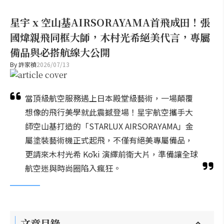
星宇 x 空山基AIRSORAYAMA首飛成田！張
國煒親飛同框大師，木村光希絕美代言，專屬
備品與必搭航線大公開
By
許家禎
2026/07/13
當頂級航空服務遇上日本殿堂級藝術，一場顛覆
想像的飛行美學就此震撼登場！星宇航空攜手大
師空山基打造的「STARLUX AIRSORAYAMA」金
屬塗裝藝術機正式起飛，不僅有絕美專屬備品，
更請來木村光希 Kōki 演繹前衛大片，準備讓全球
航空迷與時尚圈陷入瘋狂。
文章目錄