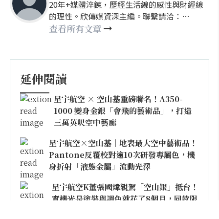
20年+媒體淬鍊，歷經生活線的感性與財經線
的理性。欣傳媒資深主編。聯繫請洽：
nellyhsu@xinmedia.com
查看所有文章
延伸閱讀
星宇航空 × 空山基重磅聯名！A350-
1000 變身金銀「會飛的藝術品」，打造
三萬英呎空中藝廊
星宇航空×空山基｜地表最大空中藝術品！
Pantone反覆校對逾10次研發專屬色，機
身折射「液態金屬」流動光澤
星宇航空K董張國煒親駕「空山銀」抵台！
實機光是塗裝與調色就花了8個月，同款限
量模型上架即秒殺