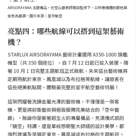
AIRSORAYAMA 主題備品，在空山基老師親自監修下，以呼應機體的銀色與
金色為基調。圖片來源｜星宇航空
亮點四：哪些航線可以搭到這架藝術
機？
STARLUX AIRSORAYAMA 藝術計畫選用 A350-1000 旗艦
機型（共 350 個座位），自 7 月 12 日起已投入營運，隨
著 10 月 1 日完整主題航班正式啟航，未來這台藝術機將
定期飛航於東京、鳳凰城以及布拉格等航線，讓旅客在
這些絕美航點間，體驗最完整的星宇航空藝術特展！
這架閃耀著洗鍊金屬光澤的藝術機，不僅僅是一架客
機，更是將前衛藝術與極致服務完美結合的「空中藝
廊」。無論你是衝著超生火的專屬備品、充滿儀式感的
「鏡空」特調，還是單純想朝聖大師級的設計美學，都
強烈建議及早鎖定東京、鳳凰城或布拉格的主題航班。