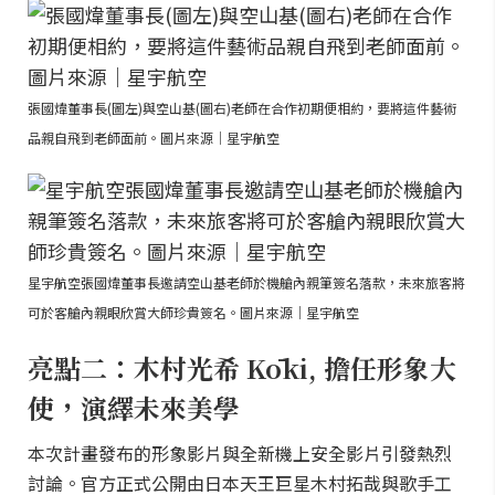
張國煒董事長(圖左)與空山基(圖右)老師在合作初期便相約，要將這件藝術
品親自飛到老師面前。圖片來源｜星宇航空
星宇航空張國煒董事長邀請空山基老師於機艙內親筆簽名落款，未來旅客將
可於客艙內親眼欣賞大師珍貴簽名。圖片來源｜星宇航空
亮點二：木村光希 Kōki, 擔任形象大
使，演繹未來美學
本次計畫發布的形象影片與全新機上安全影片引發熱烈
討論。官方正式公開由日本天王巨星木村拓哉與歌手工