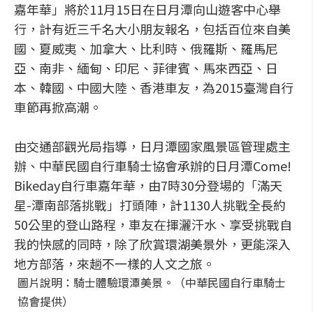
嘉年華」將於11月15日在日月潭向山遊客中心舉
行，計有近三千名大小朋友報名，包括百位來自美
國、夏威夷、加拿大、比利時、俄羅斯、羅馬尼
亞、南非、緬甸、印尼、菲律賓、馬來西亞、日
本、韓國、中國大陸、香港車友，為2015臺灣自行
車節再掀高潮。
由交通部觀光局指導，日月潭國家風景區管理處主
辦、中華民國自行車騎士協會承辦的日月潭Come!
Bikeday自行車嘉年華，由7時30分登場的「滿天
星-潭南部落挑戰」打頭陣，計1130人挑戰全長約
50公里的登山路程，車友在揮灑汗水、享受挑戰自
我的快感的同時，除了欣賞環湖美景外，更能深入
地方部落，來趟不一樣的人文之旅。
圖片說明：騎士體驗環潭美景。（中華民國自行車騎士
協會提供）