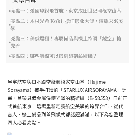
亮點一：張國煒親飛首航，東京成田世紀同框空山基
亮點二：木村光希 Kōki, 擔任形象大使，演繹未來美
學
亮點三：美感爆棚！專屬備品與機上特調「鏡空」搶
先看
亮點四：哪些航線可以搭到這架藝術機？
星宇航空與日本殿堂級藝術家空山基（Hajime
Sorayama）攜手打造的「STARLUX AIRSORAYAMA」計
畫，首架具備金屬洗鍊光澤的藝術機（B-58553）日前正
式首航東京！這場重新定義航空美學的跨界合作，從代
言人、機上備品到首飛儀式都話題滿滿，以下為您整理
四大必看亮點。