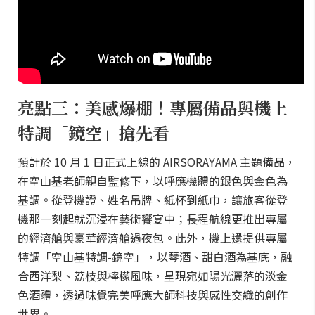
亮點三：美感爆棚！專屬備品與機上
特調「鏡空」搶先看
預計於 10 月 1 日正式上線的 AIRSORAYAMA 主題備品，
在空山基老師親自監修下，以呼應機體的銀色與金色為
基調。從登機證、姓名吊牌、紙杯到紙巾，讓旅客從登
機那一刻起就沉浸在藝術饗宴中；長程航線更推出專屬
的經濟艙與豪華經濟艙過夜包。此外，機上還提供專屬
特調「空山基特調-鏡空」，以琴酒、甜白酒為基底，融
合西洋梨、荔枝與檸檬風味，呈現宛如陽光灑落的淡金
色酒體，透過味覺完美呼應大師科技與感性交織的創作
世界。