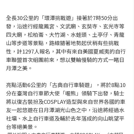
全長30公里的「環潭挑戰遊」接著於7時50分出
發，沿途行經龍鳳宮、文武廟、玄奘寺、玄光寺等
四大廟，松柏崙、大竹湖、水蛙頭、土亭仔、青龍
山等步道等景點，路線隨著地勢起伏稍有些挑戰
性，計1297人報名，其中有來自美國夏威夷的自行
車聯盟首次組團前來，想以雙輪慢騎的方式一睹日
月潭之美。
亮點活動6公里的「古典自行車騎遊」，將於8點10
分在臺灣自行車節大使「喔熊」領騎下出發，騎士
將以復古裝扮及COSPLAY造型與來自世界各國的車
友一起悠遊在日月潭湖光山色之中，沿途將經過水
社壩、水上自行車道及輔於去年落成的向山眺望平
台等絕美景。