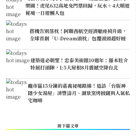
樂園！虎尾632高地免門票回歸，玩水＋4大順遊
秘境一日遊懶人包
搭機告別落枕！阿聯酋航空經濟艙座椅升級，
全球首創「U-Dream頭枕」包覆頭頸超好睡
建築迷必朝聖！忠泰美術館10週年：藤本壯介
特展打頭陣，1:5大屋根8月震撼空降台北
離市區15分鐘的嘉義祕境路線！造訪「台版神
隱少女湯屋」清豐濤月、湖景窯烤披薩與人氣私
宅咖啡
接下篇文章