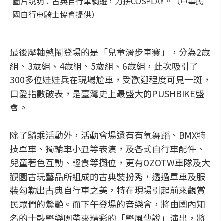
圖片說明：古典自行車騎遊，力拼COSPLAY。（中華民
國自行車騎士協會提供）
最後壓軸熱鬧登場的是「兒童滑步車賽」，分為2歲
組、3歲組、4歲組、5歲組、6歲組，此次吸引了
300多位娃娃兵在現場尬車，受歡迎程度可見一斑，
口愛指數破表，是臺灣史上最盛大的PUSHBIKE盛
會。
除了騎乘活動外，活動會場還有有氧舞蹈、BMX特
技單車、獨輪車小丑等表演，及各式自行車配件、
兒童著色互動、輕食等攤位，更有OZOTW車隊及大
觀園古玩藝品所組成的古典裝扮秀，透過單車及服
裝勾勒出古典自行車之美，特在現場引起前來觀賞
民眾們的驚艷。而下午登場的音樂會，將由國內知
名的十鼓擊樂團帶來精彩的「擊風傳說」演出，將