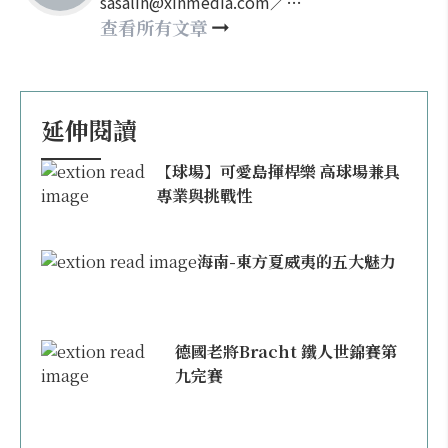
sasalin@xinmedia.com／
happy21917@gmail.com
查看所有文章
延伸閱讀
【球場】可愛島揮桿樂 高球場兼具
專業與挑戰性
海南-東方夏威夷的五大魅力
德國老將Bracht 鐵人世錦賽第
九完賽