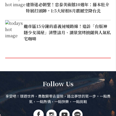
建築迷必朝聖！忠泰美術館10週年：藤本壯介
特展打頭陣，1:5大屋根8月震撼空降台北
離市區15分鐘的嘉義祕境路線！造訪「台版神
隱少女湯屋」清豐濤月、湖景窯烤披薩與人氣私
宅咖啡
Follow Us
享受吧！環遊世界，勇敢歸零去冒險，踏出夢想的第一步。一點勇
氣，一點熱情，一點快樂，一點挑戰