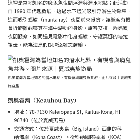
這裡是當地知名的魔鬼魚夜間浮潛與潛水地點；此活動
自 1980 年代起發展，透過水下燈光吸引浮游生物聚集，
進而吸引蝠鱝（manta ray）夜間前來覓食，讓遊客有機
會近距離觀察其在海中游動的身影。旅客安排一趟蝠鱝
夜間觀察，如同遇見電影中化身蝠鱝、守護莫娜的塔拉
祖母，能為海島假期增添難忘體驗。
凱奧霍灣為當地知名的潛水地點，有機會與魔鬼魚共游。圖片來源｜夏威夷
旅遊局
凱奧霍灣（Keauhou Bay）
地址：78-7130 Kaleiopapa St, Kailua-Kona, HI
96740（位於夏威夷島）
交通方式：位於夏威夷島（Big Island）西側的科
納海岸（Kona Coast）。從科納國際機場（KOA）