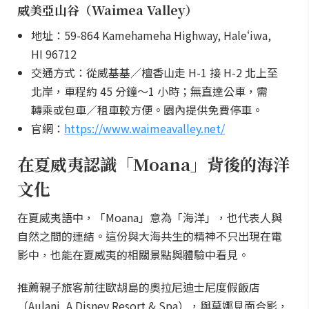
威美亞山谷（Waimea Valley）
地址：59-864 Kamehameha Highway, Haleʻiwa,
HI 96712
交通方式：從威基基／檀香山走 H-1 接 H-2 北上至
北岸，車程約 45 分鐘～1 小時；無直達公車，需
轉乘或包車／租車較方便。園內提供免費停車。
官網：
https://www.waimeavalley.net/
在夏威夷認識「Moana」背後的海洋
文化
在夏威夷語中，「Moana」意為「海洋」，也代表人與
自然之間的連結。這份與大海共生的精神不只出現在電
影中，也能在夏威夷的相關景點與體驗中看見。
推薦親子旅客前往歐胡島的奧拉尼迪士尼度假飯店
（Aulani, A Disney Resort & Spa），與莫娜見面合影，