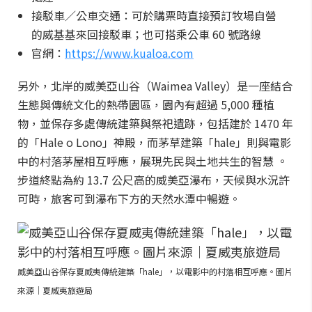
接駁車／公車交通：可於購票時直接預訂牧場自營
的威基基來回接駁車；也可搭乘公車 60 號路線
官網：
https://www.kualoa.com
另外，北岸的威美亞山谷（Waimea Valley）是一座結合
生態與傳統文化的熱帶園區，園內有超過 5,000 種植
物，並保存多處傳統建築與祭祀遺跡，包括建於 1470 年
的「Hale o Lono」神殿，而茅草建築「hale」則與電影
中的村落茅屋相互呼應，展現先民與土地共生的智慧 。
步道終點為約 13.7 公尺高的威美亞瀑布，天候與水況許
可時，旅客可到瀑布下方的天然水潭中暢遊。
威美亞山谷保存夏威夷傳統建築「hale」，以電影中的村落相互呼應。圖片
來源｜夏威夷旅遊局