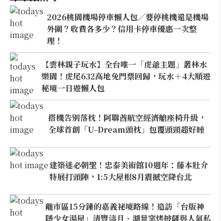
2026桃園機場停車懶人包／要停桃機還是機場
外圍？收費各多少？信用卡停車優惠一次整
理！
【雲林親子玩水】全台唯一「虎爺主題」叢林水
樂園！虎尾632高地免門票回歸，玩水＋4大順遊
秘境一日遊懶人包
搭機告別落枕！阿聯酋航空經濟艙座椅升級，
全球首創「U-Dream頭枕」包覆頭頸超好睡
建築迷必朝聖！忠泰美術館10週年：藤本壯介
特展打頭陣，1:5大屋根8月震撼空降台北
離市區15分鐘的嘉義祕境路線！造訪「台版神
隱少女湯屋」清豐濤月、湖景窯烤披薩與人氣私