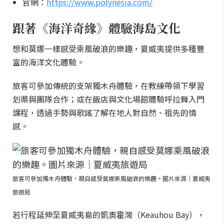
官網：
https://www.polynesia.com/
跟著《海洋奇緣》體驗海島文化
想和莫娜一樣感受乘風破浪的樂趣，夏威夷提供多種豐
富的海洋文化體驗。
旅客可參加傳統的支架獨木舟體驗，在教練帶領下學習
划槳與團隊合作；或在飯店與文化場館體驗呼拉舞入門
課程，透過手勢與歌謠了解在地人對自然、祖先的情
感。
旅客可參加獨木舟體驗，親自感受莫娜乘風破浪的樂趣。圖片來源｜夏威夷
旅遊局
若行程延伸至夏威夷島的凱奧霍灣（Keauhou Bay），