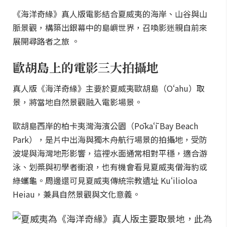
《海洋奇緣》真人版電影結合夏威夷的海岸、山谷與山
脈景觀，構築出銀幕中的島嶼世界，召喚影迷親自前來
展開尋路者之旅 。
歐胡島上的電影三大拍攝地
真人版《海洋奇緣》主要於夏威夷歐胡島（Oʻahu）取
景，將當地自然景觀融入電影場景。
歐胡島西岸的柏卡夷灣海濱公園（Pōkaʻī Bay Beach
Park），是片中出海與獨木舟航行場景的拍攝地，受防
波堤與海灣地形影響，這裡水面通常相對平穩，適合游
泳、划槳與初學者衝浪，也有機會看見夏威夷僧海豹或
綠蠵龜。周邊還可見夏威夷傳統宗教遺址 Kuʻilioloa
Heiau，兼具自然景觀與文化意義。