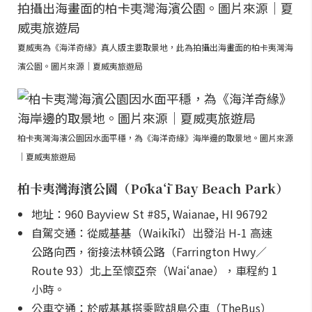
夏威夷為《海洋奇緣》真人版主要取景地，此為拍攝出海畫面的柏卡夷灣海
濱公園。圖片來源｜夏威夷旅遊局
柏卡夷灣海濱公園因水面平穩，為《海洋奇緣》海岸邊的取景地。圖片來源
｜夏威夷旅遊局
柏卡夷灣海濱公園（Pōkaʻī Bay Beach Park）
地址：960 Bayview St #85, Waianae, HI 96792
自駕交通：從威基基（Waikīkī）出發沿 H-1 高速
公路向西，銜接法林頓公路（Farrington Hwy／
Route 93）北上至懷亞奈（Waiʻanae），車程約 1
小時。
公車交通：於威基基搭乘歐胡島公車（TheBus）