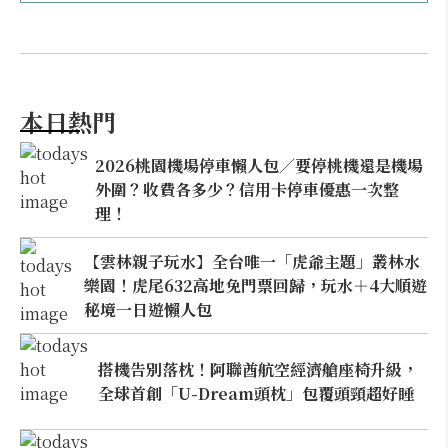
本日熱門
2026桃園機場停車懶人包／要停桃機還是機場
外圍？收費各多少？信用卡停車優惠一次整
理！
【雲林親子玩水】全台唯一「虎爺主題」叢林水
樂園！虎尾632高地免門票回歸，玩水＋4大順遊
秘境一日遊懶人包
搭機告別落枕！阿聯酋航空經濟艙座椅升級，
全球首創「U-Dream頭枕」包覆頭頸超好睡