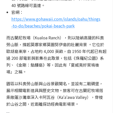
40 號路線可直達。
官網：
https://www.gohawaii.com/islands/oahu/things
-to-do/beaches/pokai-beach-park
而古蘭尼牧場（Kualoa Ranch），則以陡峭高聳的科奧
勞山脈，撐起莫娜家鄉莫圖努伊島的壯麗背景 。它位於
歐胡島東岸，占地約 4,000 英畝，自 1950 年代起已有超
過 200 部電影與影集在此取景，包括《侏羅紀公園》系
列、《金剛：骷髏島》等，因此有「夏威夷好萊塢後
場」之稱。
園區以科奧勞山脈與山谷景觀聞名，並設有二戰碉堡，
展示相關電影道具與歷史文物。旅客可在古蘭尼牧場搭
乘敞篷沙灘車深入卡阿瓦谷（Kaʻaʻawa Valley），穿梭
於山谷之間，近距離探訪經典電影場景。