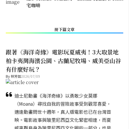
宅咖啡
接下篇文章
跟著《海洋奇緣》電影玩夏威夷！3大取景地
柏卡夷灣海濱公園、古蘭尼牧場、威美亞山谷
有什麼好玩？
By
林芳如
2026/07/09
迪士尼動畫《海洋奇緣》以勇敢少女莫娜
（Moana）尋找自我的冒險故事受到觀眾喜愛，
適逢動畫問世十週年，真人版電影也已在台灣首
映。電影故事與玻里尼西亞文化緊密相連，而夏
威夷群島身為玻里尼西亞文化圈的一部分，也是