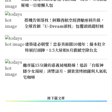
秘境一日遊懶人包
搭機告別落枕！阿聯酋航空經濟艙座椅升級，
全球首創「U-Dream頭枕」包覆頭頸超好睡
建築迷必朝聖！忠泰美術館10週年：藤本壯介
特展打頭陣，1:5大屋根8月震撼空降台北
離市區15分鐘的嘉義祕境路線！造訪「台版神
隱少女湯屋」清豐濤月、湖景窯烤披薩與人氣私
宅咖啡
接下篇文章