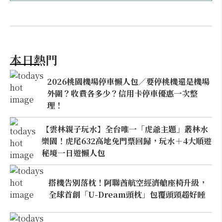
本日熱門
2026桃園機場停車懶人包／要停桃機還是機場
外圍？收費各多少？信用卡停車優惠一次整
理！
【雲林親子玩水】全台唯一「虎爺主題」叢林水
樂園！虎尾632高地免門票回歸，玩水＋4大順遊
秘境一日遊懶人包
搭機告別落枕！阿聯酋航空經濟艙座椅升級，
全球首創「U-Dream頭枕」包覆頭頸超好睡