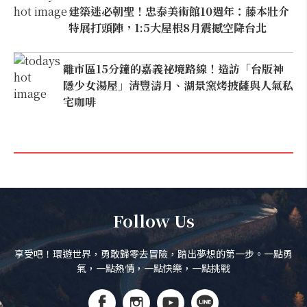
建築迷必朝聖！忠泰美術館10週年：藤本壯介
特展打頭陣，1:5大屋根8月震撼空降台北
離市區15分鐘的嘉義祕境路線！造訪「台版神
隱少女湯屋」清豐濤月、湖景窯烤披薩與人氣私
宅咖啡
Follow Us
享受吧！環遊世界，勇敢歸零去冒險，踏出夢想的第一步。一點勇
氣，一點熱情，一點快樂，一點挑戰