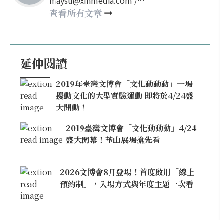
maysu@xinmedia.com /
may860527@gmail.com
查看所有文章
延伸閱讀
2019年臺灣文博會「文化動動動」一場
擾動文化的大型實驗運動 即將於4/24盛
大開動！
2019臺灣文博會「文化動動動」4/24
盛大開幕！華山展場搶先看
2026文博會8月登場！首度啟用「線上
預約制」，入場方式與年度主題一次看