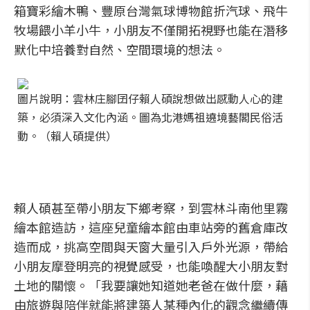
箱寶彩繪木鴨、豐原台灣氣球博物館折汽球、飛牛
牧場餵小羊小牛，小朋友不僅開拓視野也能在潛移
默化中培養對自然、空間環境的想法。
圖片說明：雲林庄腳囝仔賴人碩說想做出感動人心的建
築，必須深入文化內涵。圖為北港媽祖遶境藝閣民俗活
動。（賴人碩提供）
賴人碩甚至帶小朋友下鄉考察，到雲林斗南他里霧
繪本館造訪，這座兒童繪本館由車站旁的舊倉庫改
造而成，挑高空間與天窗大量引入戶外光源，帶給
小朋友摩登明亮的視覺感受，也能喚醒大小朋友對
土地的關懷。「我要讓她知道她老爸在做什麼，藉
由旅遊與陪伴就能將建築人某種內化的觀念繼續傳