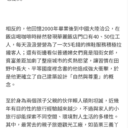
相反的，他回憶2000年畢業後到中國大陸洽公，在
飯店喝咖啡時赫然發現華麗飯店門口有40、50位工
人，每天汲汲營營為了一次5毛錢的擦鞋服務積極拉
攏客人；還有街邊看似普通婦女們竟是阻街女郎，
貧富差距加劇了整座城市的炙熱慾望，讓習慣在田
野中長大、平等國度裡念書的他造成強大衝擊，於
是他更確立了自己建築設計「自然與尊重」的概
念。
至於身為兩個孩子父親的伙伴賴人碩則坦誠，近幾
年有目的性的旅行經驗越來越少，不過與家人的小
旅行卻能探索不同空間、環境對人生活的多樣性。
其中，最常去的親子旅遊觀光工廠，如苗栗三義丫