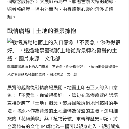
個概念散佈於 5 大展區布局中。順著古蹟大樓的動線，
觀者將經歷一場由外而內、由身體到心靈的沉浸式體
驗。
戰情廣場｜土地的溫柔擁抱
戰情廣場地面上的入口意象「不要急，你做得很好」 ，透過地景藝術將土
地從背景轉為發聲的主體 。圖片來源｜文化部
展覽的起點從戰情廣場展開。地面上印著巨大的入口意
象：「不要急，你做得很好」，這句充滿療癒感的話語
直接對應了「土地」概念。策展團隊透過地景藝術的手
法，將原本作為背景的土地翻轉為發聲的主體。運用細
緻的「花磚美學」與「植物符號」來轉譯歷史印記，將
台灣特有的文化 IP 轉化為一幅可以親身走入、親近觸摸