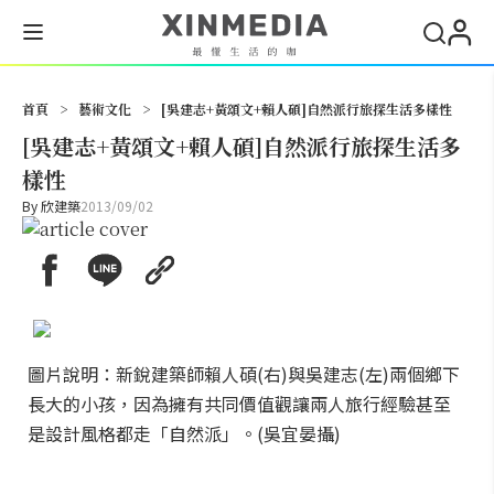
搜尋
首頁
>
藝術文化
>
[吳建志+黃頌文+賴人碩]自然派行旅探生活多樣性
[吳建志+黃頌文+賴人碩]自然派行旅探生活多
樣性
By
欣建築
2013/09/02
圖片說明：新銳建築師賴人碩(右)與吳建志(左)兩個鄉下
長大的小孩，因為擁有共同價值觀讓兩人旅行經驗甚至
是設計風格都走「自然派」。(吳宜晏攝)