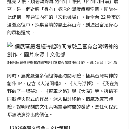
逛完 2 樓，順著動線再次回到 1 樓的「回到明日前」展
區，是一個對應「身心」概念的溫暖療癒空間，團隊在
此建構一座通往內在的「文化機場」。從全台 22 縣市的
漫遊路徑中，採集島嶼的風土與山海，創造出富足身心
的風格選物。
5個展區嚴選經得起時間考驗且富有台灣精神的創作 。圖片來源｜文化部
同時，展覽嚴選多個經得起時間考驗、極具台灣精神的
創作 IP，包含《大港開唱》、《大海浮夢》、《我在荒
野做了一場夢》、《冠軍之路》與《大濛》等。透過不
同載體與形式的作品，深入探討移動、情感及感官體
驗，證明深刻的文化共鳴需要時間的發酵，是任何程式
都無法演算出的價值。
【2026臺灣文博會－文化策展】