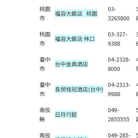
桃園
03-
福容大飯店 桃園
市
3265800
桃園
03-327-
福容大飯店 林口
市
9388
臺中
04-2328-
台中金典酒店
市
8000
臺中
04-2313-
長榮桂冠酒店(台中)
市
9988
南投
049-
日月行館
縣
2855555
南投
049-285-