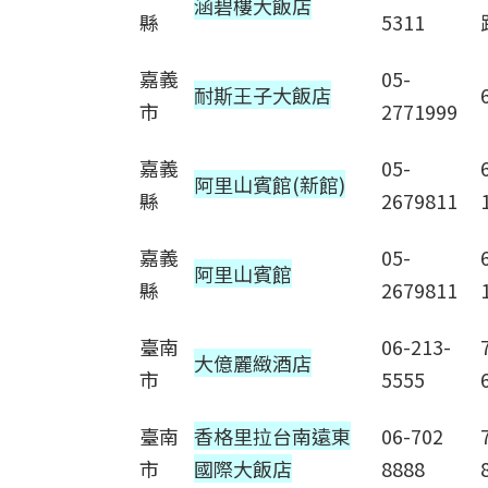
涵碧樓大飯店
縣
5311
嘉義
05-
耐斯王子大飯店
市
2771999
嘉義
05-
阿里山賓館(新館)
縣
2679811
嘉義
05-
阿里山賓館
縣
2679811
臺南
06-213-
大億麗緻酒店
市
5555
臺南
香格里拉台南遠東
06-702
市
國際大飯店
8888