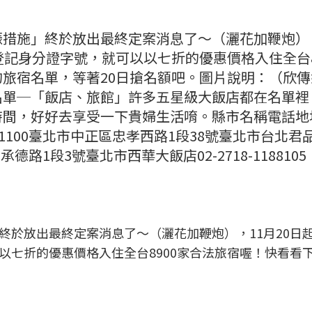
措施」終於放出最終定案消息了～（灑花加鞭炮），
登記身分證字號，就可以以七折的優惠價格入住全台8
旅宿名單，等著20日搶名額吧。圖片說明：（欣傳
名單─「飯店、旅館」許多五星級大飯店都在名單裡
時間，好好去享受一下貴婦生活唷。縣市名稱電話地
5151100臺北市中正區忠孝西路1段38號臺北市台北君
同區承德路1段3號臺北市西華大飯店02-2718-1188105
終於放出最終定案消息了～（灑花加鞭炮），11月20日
以七折的優惠價格入住全台8900家合法旅宿喔！快看看