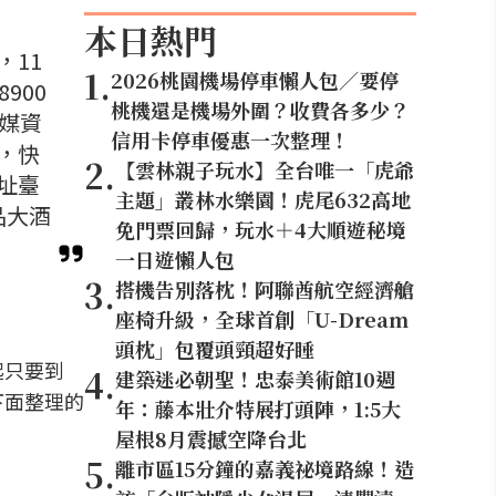
本日熱門
11
1
.
2026桃園機場停車懶人包／要停
900
桃機還是機場外圍？收費各多少？
媒資
信用卡停車優惠一次整理！
，快
2
.
【雲林親子玩水】全台唯一「虎爺
址臺
主題」叢林水樂園！虎尾632高地
品大酒
免門票回歸，玩水＋4大順遊秘境
一日遊懶人包
3
.
搭機告別落枕！阿聯酋航空經濟艙
座椅升級，全球首創「U-Dream
頭枕」包覆頭頸超好睡
起只要到
4
.
建築迷必朝聖！忠泰美術館10週
下面整理的
年：藤本壯介特展打頭陣，1:5大
屋根8月震撼空降台北
5
.
離市區15分鐘的嘉義祕境路線！造