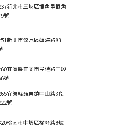
237新北市三峽區插角里插角
79號
251新北市淡水區觀海路83
號
260宜蘭縣宜蘭市民權路二段
36號
265宜蘭縣羅東鎮中山路3段
222號
320桃園市中壢區樹籽路8號