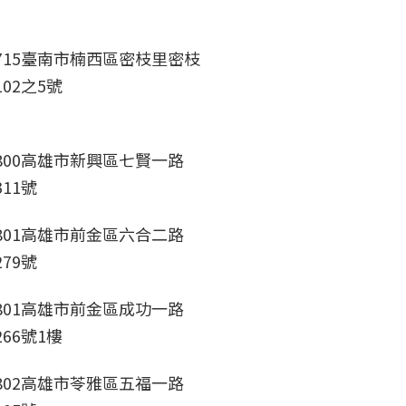
715臺南市楠西區密枝里密枝
102之5號
800高雄市新興區七賢一路
311號
801高雄市前金區六合二路
279號
801高雄市前金區成功一路
266號1樓
802高雄市苓雅區五福一路