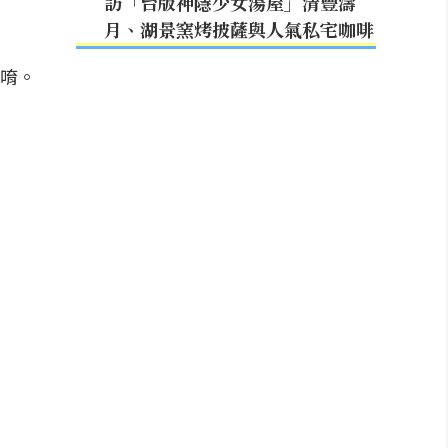
訪「台版神隱少女湯屋」清豐濤
月、湖景窯烤披薩與人氣私宅咖啡
唷。