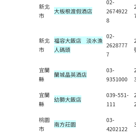
02-
新北
大板根渡假酒店
2674922
市
8
02-
新北
福容大飯店 淡水漁
2628777
市
人碼頭
7
宜蘭
03-
蘭城晶英酒店
縣
9351000
宜蘭
039-551-
幼獅大飯店
縣
111
桃園
03-
南方莊園
市
4202122