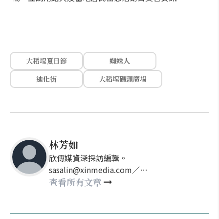
大稻埕夏日節
蜘蛛人
迪化街
大稻埕碼頭廣場
林芳如
欣傳媒資深採訪編輯。
sasalin@xinmedia.com／
happy21917@gmail.com
查看所有文章