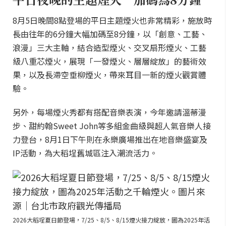
8月5日晚間8點登場的平日主題煙火也非常精彩，施放時
長由往年的6分鐘大幅加碼至8分鐘，以「創意、工藝、
浪漫」三大主軸，結合造型煙火、交叉扇形煙火、工藝
級八重芯煙火，展現「一發煙火、層層綻放」的藝術效
果，以及長滯空垂柳煙火，帶來耳目一新的煙火觀賞體
驗。
另外，每場煙火秀都有搭配音樂表演，今年邀請溫蒂漫
步、甜約翰Sweet John等多組金曲級與超人氣音樂人接
力登台，8月1日下午則在永樂廣場推出在地音樂盛宴及
IP活動，為大稻埕舊城區注入潮流活力。
2026大稻埕夏日節登場，7/25、8/5、8/15煙火接力綻放，圖為2025年活