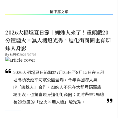
接下篇文章
2026大稻埕夏日節｜蜘蛛人來了！重頭戲20
分鐘煙火×無人機燈光秀，迪化街商圈也有蜘
蛛人身影
By
林芳如
2026/07/08
2026大稻埕夏日節將於7月25日至8月15日在大稻
埕碼頭及延平河濱公園登場，今年與國際人氣
IP「蜘蛛人」合作，蜘蛛人不只在大稻埕碼頭廣
場出沒，也驚喜現身迪化街商圈；更將帶來2場總
長20分鐘的「煙火×無人機」燈光秀。