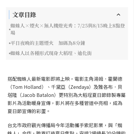
文章目錄
蜘蛛人×煙火×無人機燈光秀：7/25與8/15晚上8點登
場
平日夜晚的主題煙火 加碼為8分鐘
蜘蛛人以各種形式現身大稻埕、迪化街
搭配蜘蛛人最新電影即將上映，電影主角湯姆．霍蘭德
（Tom Holland）、千黛亞（Zendaya）及雅各布．貝
塔隆（Jacob Batalon）更特別為大稻埕夏日節錄製專屬
影片為活動暖身宣傳，影片將在多種管道中亮相，成為
夏日節宣傳的彩蛋。
台北市政府觀光傳播局今年活動攜手索尼影業，與「蜘
蛛人」合作，跨界打造夏日焦點，安排2場總長20分鐘的