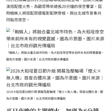
演搭配煙火秀，為觀眾帶來總長20分鐘的夜空饗宴，屆
時蜘蛛人將搭配原版電影配樂穿梭，與台北城市意象共
同點亮夜空。
「蜘蛛人」將融合臺北城市特色，為大稻埕夜空帶來前所未有的視覺震撼，
圖為示意圖。圖片來源｜台北市政府觀光傳播局
2026大稻埕夏日節升級 開幕及壓軸場「煙火×無人機」首度合體共演，圖
為示意圖。圖片來源｜台北市政府觀光傳播局
平日夜晚的主題煙火 加碼為8分鐘