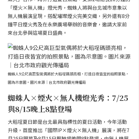
「煙火×無人機」燈光秀，蜘蛛人將與台北城市意象以
無人機展演呈現，搭配璀璨煙火完美交織，另外還有8分
鐘平日煙火秀及在永樂廣場舉辦的音樂會，邀請大家前
來台北參與這場夏日盛典。
蜘蛛人9公尺高巨型氣偶將於大稻埕碼頭亮相，打造日夜皆宜的拍照景點，
圖為示意圖。圖片來源｜台北市政府觀光傳播局
蜘蛛人×煙火×無人機燈光秀：7/25
與8/15晚上8點登場
大稻埕夏日節是台北最具指標性的夏日活動，今年活動
升級，首度推出「國際IP×煙火×無人機」展演，將在7
月25日開幕及8月15日壓軸場晚間8點登場，由無人機展