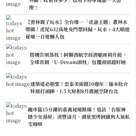
外圍？收費各多少？信用卡停車優惠一次整
理！
【雲林親子玩水】全台唯一「虎爺主題」叢林水
樂園！虎尾632高地免門票回歸，玩水＋4大順遊
秘境一日遊懶人包
搭機告別落枕！阿聯酋航空經濟艙座椅升級，
全球首創「U-Dream頭枕」包覆頭頸超好睡
建築迷必朝聖！忠泰美術館10週年：藤本壯介
特展打頭陣，1:5大屋根8月震撼空降台北
離市區15分鐘的嘉義祕境路線！造訪「台版神
隱少女湯屋」清豐濤月、湖景窯烤披薩與人氣私
宅咖啡