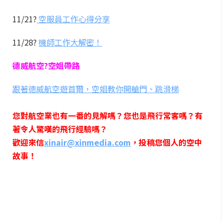
11/21?
空服員工作心得分享
11/28?
機師工作大解密！
德威航空?空姐帶路
跟著德威航空遊首爾，空姐教你開艙門、跳滑梯
您對航空業也有一番的見解嗎？您也是飛行常客嗎？有
著令人驚嘆的飛行經驗嗎？
歡迎來信
xinair@xinmedia.com
，投稿您個人的空中
故事！